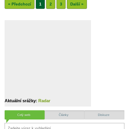
« Předchozí
1
2
3
Další »
Aktuální srážky:
Radar
Celý web
Články
Diskuze