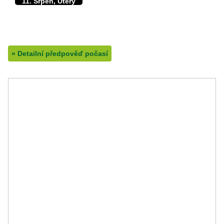
11. Srpen, Úterý
29/15°C
max./min. teplota
13.8°C
min. přízemní teplota
0mm
množství srážek
»
Detailní předpověď počasí