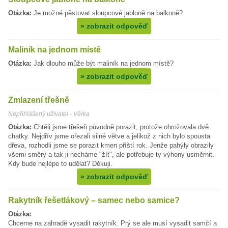
Otázka:
Je možné pěstovat sloupcové jabloně na balkoně?
»
zobrazit odpověď
Maliník na jednom místě
Otázka:
Jak dlouho může být maliník na jednom místě?
»
zobrazit odpověď
Zmlazení třešně
Nepřihlášený uživatel - Věrka
Otázka:
Chtěli jsme třešeň původně porazit, protože ohrožovala dvě
chatky. Nejdřív jsme ořezali silné větve a jelikož z nich bylo spousta
dřeva, rozhodli jsme se porazit kmen příští rok. Jenže pahýly obrazily
všemi směry a tak ji necháme "žít", ale potřebuje ty výhony usměrnit.
Kdy bude nejlépe to udělat? Děkuji.
»
zobrazit odpověď
Rakytník řešetlákový – samec nebo samice?
Otázka:
Chceme na zahradě vysadit rakytník. Prý se ale musí vysadit samčí a