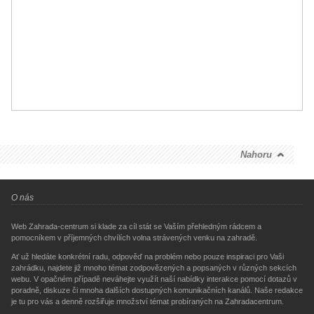
Nahoru
O nás
Web Zahrada-centrum si klade za cíl stát se Vaším přehledným rádcem a
pomocníkem v příjemných chvílích volna strávených venku na zahradě.
Ať už hledáte konkrétní radu, odpověď na problém nebo pouze inspiraci pro Vaši
zahrádku, najdete již mnoho témat zodpovězených a popsaných v různých sekcích
webu. V opačném případě neváhejte využít naší nabídky interakce pomocí dotazů v
poradně, diskuze či mnoha dalších dostupných komunikačních kanálů. Naše redakce
je tu pro vás a denně rozšiřuje množství témat probíraných na Zahradacentrum.