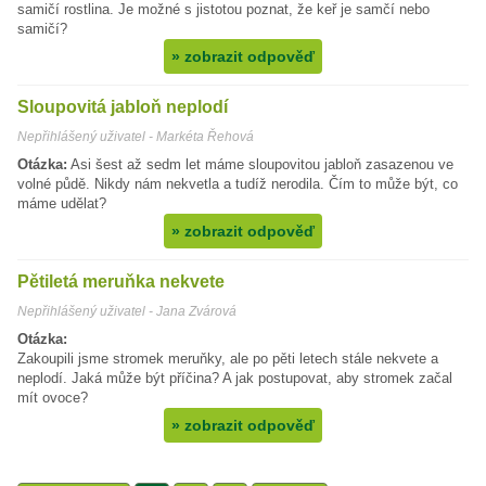
samičí rostlina. Je možné s jistotou poznat, že keř je samčí nebo
samičí?
»
zobrazit odpověď
Sloupovitá jabloň neplodí
Nepřihlášený uživatel - Markéta Řehová
Otázka:
Asi šest až sedm let máme sloupovitou jabloň zasazenou ve
volné půdě. Nikdy nám nekvetla a tudíž nerodila. Čím to může být, co
máme udělat?
»
zobrazit odpověď
Pětiletá meruňka nekvete
Nepřihlášený uživatel - Jana Zvárová
Otázka:
Zakoupili jsme stromek meruňky, ale po pěti letech stále nekvete a
neplodí. Jaká může být příčina? A jak postupovat, aby stromek začal
mít ovoce?
»
zobrazit odpověď