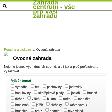
Zahrada
centrum - vše
pro vaši
zahradu
Poradna a diskuze
→
Ovocná zahrada
Ovocná zahrada
Nejen o jednotlivých druzích stromů, ale i jak a proč prořezávat a
vysazovat.
Výběr témat
výsadba
řez
peckoviny
jádroviny
bobuloviny
skořápkové plody
jabloň
hrušeň
třešeň
višeň
bluma
trnka
meruňka
broskvoň
jeřáb
ořešáky
kaštanovník
brusnice
rybíz
angrešt
réva vinná