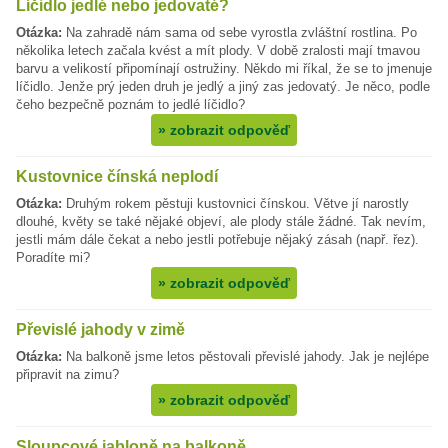
Líčidlo jedlé nebo jedovaté?
Otázka:
Na zahradě nám sama od sebe vyrostla zvláštní rostlina. Po
několika letech začala kvést a mít plody. V době zralosti mají tmavou
barvu a velikostí připomínají ostružiny. Někdo mi říkal, že se to jmenuje
líčidlo. Jenže prý jeden druh je jedlý a jiný zas jedovatý. Je něco, podle
čeho bezpečně poznám to jedlé líčidlo?
»
zobrazit odpověď
Kustovnice čínská neplodí
Otázka:
Druhým rokem pěstuji kustovnici čínskou. Větve jí narostly
dlouhé, květy se také nějaké objeví, ale plody stále žádné. Tak nevím,
jestli mám dále čekat a nebo jestli potřebuje nějaký zásah (např. řez).
Poradíte mi?
»
zobrazit odpověď
Převislé jahody v zimě
Otázka:
Na balkoně jsme letos pěstovali převislé jahody. Jak je nejlépe
připravit na zimu?
»
zobrazit odpověď
Sloupcové jabloně na balkoně