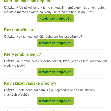
Morušovník stále neplodí
Otázka:
Před několika lety jsme si koupili morušovník. Stromek roste,
ale stále marně čekáme na plody. Je to normální? Děkuji, Petr.
»
zobrazit odpověď
Řez ostružiníku
Otázka:
Kdy je nejvhodnější doba pro řez ostružiníku?
»
zobrazit odpověď
Který jeřáb je jedlý?
Otázka:
Je možné nějak snadno poznat, který jeřáb (s těmi oranžovými
plody) je jedlý?
»
zobrazit odpověď
Kdy sklízet vlašské ořechy?
Otázka:
Podle čeho poznám, že je nejvhodnější čas na sklizeň
vlaškých ořechů?
»
zobrazit odpověď