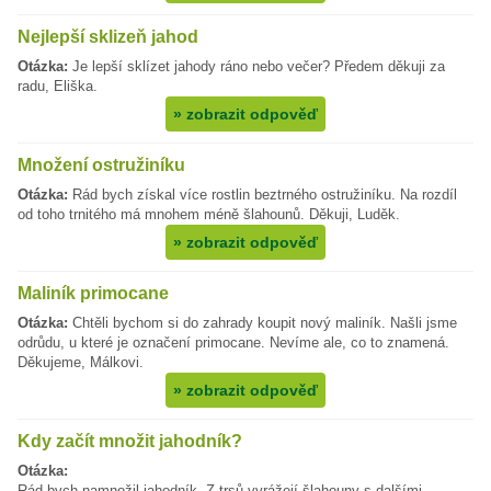
Nejlepší sklizeň jahod
Otázka:
Je lepší sklízet jahody ráno nebo večer? Předem děkuji za
radu, Eliška.
»
zobrazit odpověď
Množení ostružiníku
Otázka:
Rád bych získal více rostlin beztrného ostružiníku. Na rozdíl
od toho trnitého má mnohem méně šlahounů. Děkuji, Luděk.
»
zobrazit odpověď
Maliník primocane
Otázka:
Chtěli bychom si do zahrady koupit nový maliník. Našli jsme
odrůdu, u které je označení primocane. Nevíme ale, co to znamená.
Děkujeme, Málkovi.
»
zobrazit odpověď
Kdy začít množit jahodník?
Otázka:
Rád bych namnožil jahodník. Z trsů vyrážejí šlahouny s dalšími