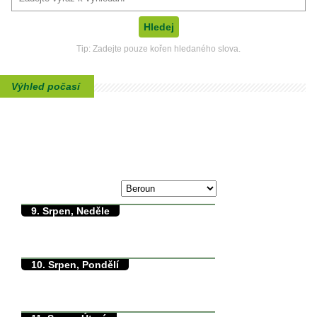
Tip: Zadejte pouze kořen hledaného slova.
Výhled počasí
max./min. teplota
8. Srpen, Sobota
31/0°C
9. Srpen, Neděle
35/11°C
max./min. teplota
11.2°C
min. přízemní teplota
0mm
množství srážek
10. Srpen, Pondělí
36/18°C
max./min. teplota
18.5°C
min. přízemní teplota
0mm
množství srážek