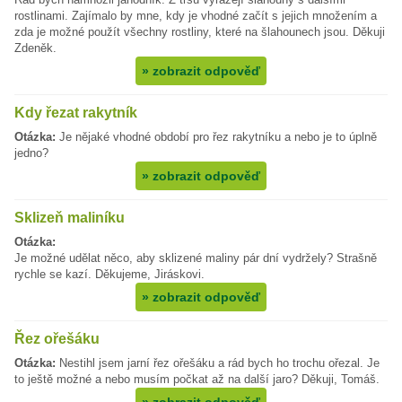
rostlinami. Zajímalo by mne, kdy je vhodné začít s jejich množením a
zda je možné použít všechny rostliny, které na šlahounech jsou. Děkuji
Zdeněk.
»
zobrazit odpověď
Kdy řezat rakytník
Otázka:
Je nějaké vhodné období pro řez rakytníku a nebo je to úplně
jedno?
»
zobrazit odpověď
Sklizeň maliníku
Otázka:
Je možné udělat něco, aby sklizené maliny pár dní vydržely? Strašně
rychle se kazí. Děkujeme, Jiráskovi.
»
zobrazit odpověď
Řez ořešáku
Otázka:
Nestihl jsem jarní řez ořešáku a rád bych ho trochu ořezal. Je
to ještě možné a nebo musím počkat až na další jaro? Děkuji, Tomáš.