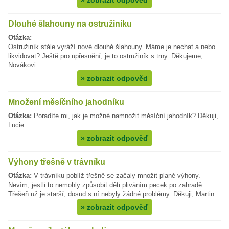
»
zobrazit odpověď
Dlouhé šlahouny na ostružiníku
Otázka:
Ostružiník stále vyráží nové dlouhé šlahouny. Máme je nechat a nebo
likvidovat? Ještě pro upřesnění, je to ostružiník s trny. Děkujeme,
Novákovi.
»
zobrazit odpověď
Množení měsíčního jahodníku
Otázka:
Poradíte mi, jak je možné namnožit měsíční jahodník? Děkuji,
Lucie.
»
zobrazit odpověď
Výhony třešně v trávníku
Otázka:
V trávníku poblíž třešně se začaly množit plané výhony.
Nevím, jestli to nemohly způsobit děti pliváním pecek po zahradě.
Třešeň už je starší, dosud s ní nebyly žádné problémy. Děkuji, Martin.
»
zobrazit odpověď