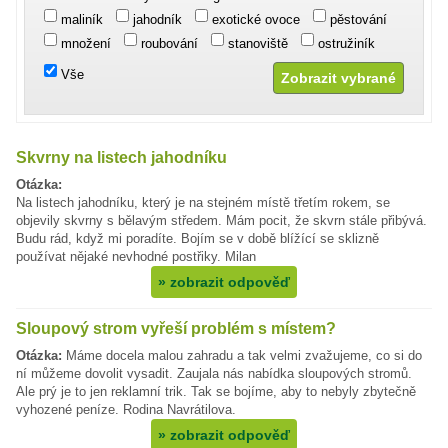
maliník
jahodník
exotické ovoce
pěstování
množení
roubování
stanoviště
ostružiník
Vše
Skvrny na listech jahodníku
Otázka:
Na listech jahodníku, který je na stejném místě třetím rokem, se
objevily skvrny s bělavým středem. Mám pocit, že skvrn stále přibývá.
Budu rád, když mi poradíte. Bojím se v době blížící se sklizně
používat nějaké nevhodné postřiky. Milan
»
zobrazit odpověď
Sloupový strom vyřeší problém s místem?
Otázka:
Máme docela malou zahradu a tak velmi zvažujeme, co si do
ní můžeme dovolit vysadit. Zaujala nás nabídka sloupových stromů.
Ale prý je to jen reklamní trik. Tak se bojíme, aby to nebyly zbytečně
vyhozené peníze. Rodina Navrátilova.
»
zobrazit odpověď