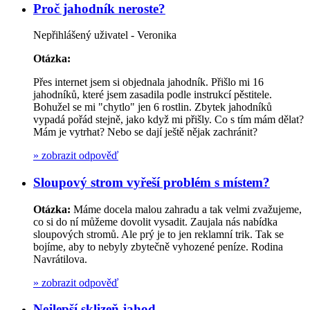
Proč jahodník neroste?
Nepřihlášený uživatel - Veronika
Otázka:
Přes internet jsem si objednala jahodník. Přišlo mi 16
jahodníků, které jsem zasadila podle instrukcí pěstitele.
Bohužel se mi "chytlo" jen 6 rostlin. Zbytek jahodníků
vypadá pořád stejně, jako když mi přišly. Co s tím mám dělat?
Mám je vytrhat? Nebo se dají ještě nějak zachránit?
»
zobrazit odpověď
Sloupový strom vyřeší problém s místem?
Otázka:
Máme docela malou zahradu a tak velmi zvažujeme,
co si do ní můžeme dovolit vysadit. Zaujala nás nabídka
sloupových stromů. Ale prý je to jen reklamní trik. Tak se
bojíme, aby to nebyly zbytečně vyhozené peníze. Rodina
Navrátilova.
»
zobrazit odpověď
Nejlepší sklizeň jahod