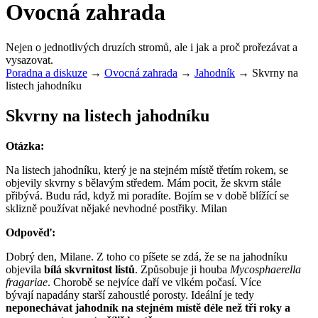
Ovocná zahrada
Nejen o jednotlivých druzích stromů, ale i jak a proč prořezávat a
vysazovat.
Poradna a diskuze
→
Ovocná zahrada
→
Jahodník
→
Skvrny na
listech jahodníku
Skvrny na listech jahodníku
Otázka:
Na listech jahodníku, který je na stejném místě třetím rokem, se
objevily skvrny s bělavým středem. Mám pocit, že skvrn stále
přibývá. Budu rád, když mi poradíte. Bojím se v době blížící se
sklizně používat nějaké nevhodné postřiky. Milan
Odpověď:
Dobrý den, Milane. Z toho co píšete se zdá, že se na jahodníku
objevila
bílá skvrnitost listů
. Způsobuje ji houba
Mycosphaerella
fragariae
. Chorobě se nejvíce daří ve vlkém počasí. Více
bývají napadány starší zahoustlé porosty. Ideální je tedy
neponechávat jahodník na stejném místě déle než tři roky a