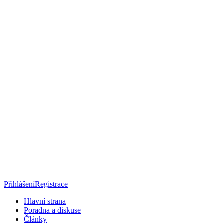
Přihlášení
Registrace
Hlavní strana
Poradna a diskuse
Články