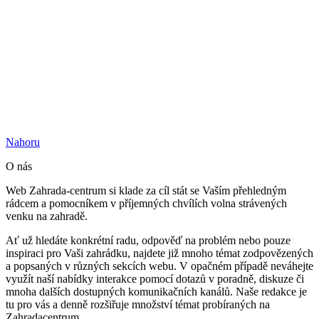
Nahoru
O nás
Web Zahrada-centrum si klade za cíl stát se Vaším přehledným
rádcem a pomocníkem v příjemných chvílích volna strávených
venku na zahradě.
Ať už hledáte konkrétní radu, odpověď na problém nebo pouze
inspiraci pro Vaši zahrádku, najdete již mnoho témat zodpovězených
a popsaných v různých sekcích webu. V opačném případě neváhejte
využít naší nabídky interakce pomocí dotazů v poradně, diskuze či
mnoha dalších dostupných komunikačních kanálů. Naše redakce je
tu pro vás a denně rozšiřuje množství témat probíraných na
Zahradacentrum.