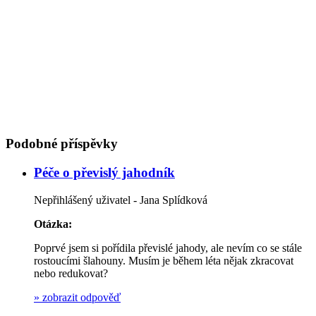
Podobné příspěvky
Péče o převislý jahodník
Nepřihlášený uživatel - Jana Splídková
Otázka:
Poprvé jsem si pořídila převislé jahody, ale nevím co se stále
rostoucími šlahouny. Musím je během léta nějak zkracovat
nebo redukovat?
»
zobrazit odpověď