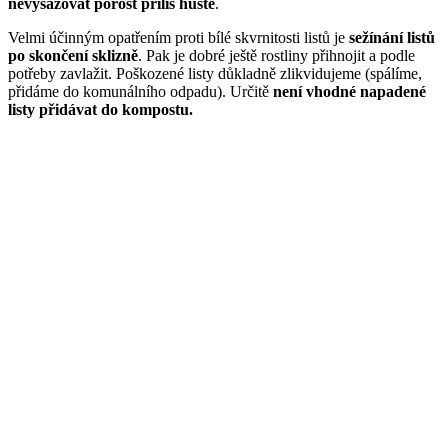
nevysazovat porost příliš hustě
.
Velmi účinným opatřením proti bílé skvrnitosti listů je
sežínání listů
po skončení sklizně
. Pak je dobré ještě rostliny přihnojit a podle
potřeby zavlažit. Poškozené listy důkladně zlikvidujeme (spálíme,
přidáme do komunálního odpadu). Určitě
není vhodné napadené
listy přidávat do kompostu.