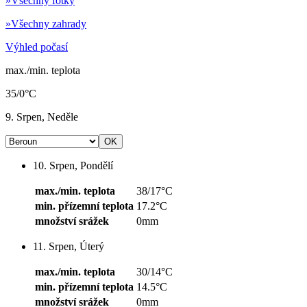
»
Všechny fotky
»
Všechny zahrady
Výhled počasí
max./min. teplota
35/0°C
9. Srpen, Neděle
10. Srpen, Pondělí
max./min. teplota
38/17°C
min. přízemní teplota
17.2°C
množství srážek
0mm
11. Srpen, Úterý
max./min. teplota
30/14°C
min. přízemní teplota
14.5°C
množství srážek
0mm