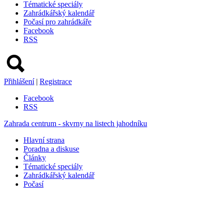
Tématické speciály
Zahrádkářský kalendář
Počasí pro zahrádkáře
Facebook
RSS
Přihlášení
|
Registrace
Facebook
RSS
Zahrada centrum - skvrny na listech jahodníku
Hlavní strana
Poradna a diskuse
Články
Tématické speciály
Zahrádkářský kalendář
Počasí