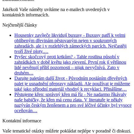
Jakékoli Vaše náměty uvítáme na e-mailech uvedených v
kontaktních informacích.
Nejčtenější články
Housenky zavíječe likvidují buxusy
- Buxusy patří k velmi
oblíbeným dřevinám pěstovaným nejen v soukromých
zahradách, ale i v rozlehlých zámeckých parcích. Nejčastěji
tvoří živé ploty.…
Pryšec skočcový proti krtkům?
- Tahle rostlina působí v
zahrádkách v době květu jako zjevení. První rok jí většinou
lidé nevěnují příliš pozornosti – nijak nevyčnívá. Zato v
druhém…
Darujte paletám další život
- Původním posláním dřevěných
palet je usnadnění přepravy nákladů. Ale používat je můžeme
také jako přírodní materiál vhodný k recyklaci. Přinášíme…
Pěstujeme křen: správný křen má říz
- Ne nadarmo říkávaly
naše babičky, že křen má cenu zlata. V literatuře je někdy
nazýván českým ženšenem a pro své léčivé účinky byl vysoce
oceňován…
Kontaktní informace
Vaše tematické otázky můžete pokládat nejlépe v poradně či diskuzi.