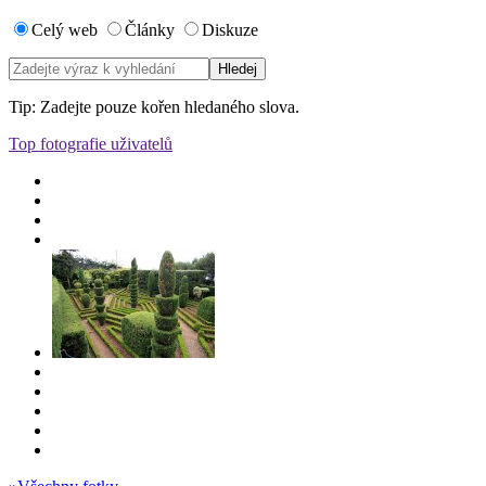
Celý web
Články
Diskuze
Tip: Zadejte pouze kořen hledaného slova.
Top fotografie uživatelů