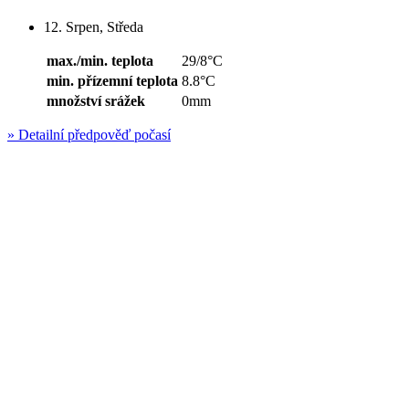
12. Srpen, Středa
max./min. teplota
29/8°C
min. přízemní teplota
8.8°C
množství srážek
0mm
»
Detailní předpověď počasí