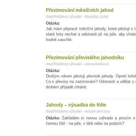
Přezimování měsíčních jahod
Nepřihlášený uživatel - Markéta Lichá
Otázka:
Jak mám připravit měsíční jahody, které pěstuji v t
staré listy nechat a odstranit až na jaře, aby chrá
hodně zaschlé.
Přezimování převislého jahodníku
Nepřihlášený uživatel - Alena Kolková
Otázka:
Druhým rokem pěstuji převislé jahody. Oproti loňs
Co s převisy na zazimování? Odstranit a udělat z
druhém případě chránit.
Jahody – výsadba do fólie
Nepřihlášený uživatel - miluše dercova
Otázka:
Zakládám si novou zahradu a prosím o 
černou fólií - na jaře, v létě nebo na podzim?