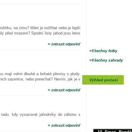
ruhlíku, na zimu? Mám je ostříhat nebo je lepší
nily před mrazem? Spodní listy jahod jsou letos
»
zobrazit odpověď
»
Všechny fotky
»
Všechny zahrady
ku mají velmi dlouhé a bohaté převisy s plody.
 nich sazenice, nebo ponechat? Nevím, jak je v
Výhled počasí
»
zobrazit odpověď
radu, kdy vysazovat jahodníky do záhonu s
max./min. teplota
35/0°C
»
zobrazit odpověď
10. Srpen, Pondě