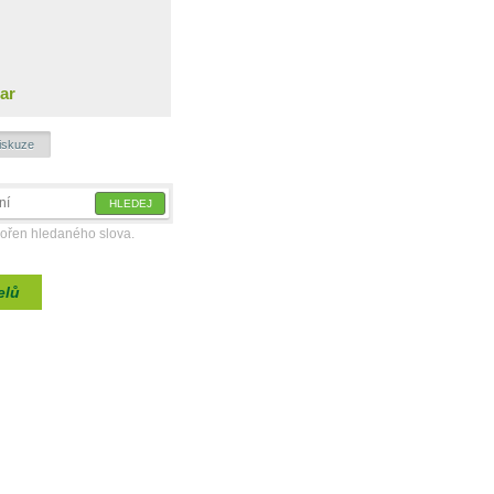
ar
iskuze
kořen hledaného slova.
elů