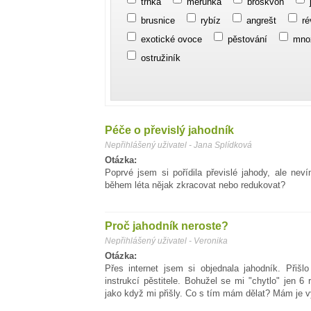
trnka
meruňka
broskvoň
brusnice
rybíz
angrešt
ré
exotické ovoce
pěstování
mno
ostružiník
Péče o převislý jahodník
Nepřihlášený uživatel - Jana Splídková
Otázka:
Poprvé jsem si pořídila převislé jahody, ale ne
během léta nějak zkracovat nebo redukovat?
Proč jahodník neroste?
Nepřihlášený uživatel - Veronika
Otázka:
Přes internet jsem si objednala jahodník. Přišl
instrukcí pěstitele. Bohužel se mi "chytlo" jen 6 
jako když mi přišly. Co s tím mám dělat? Mám je vy