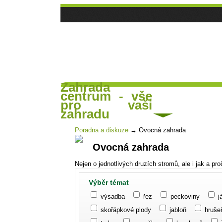
Zahrada
centrum - vše
Hlavní strana
Čl
Poradna a diskuse
pro vaši
zahradu
Poradna a diskuze
→
Ovocná zahrada
Ovocná zahrada
Nejen o jednotlivých druzích stromů, ale i jak a pr
Výběr témat
výsadba
řez
peckoviny
j
skořápkové plody
jabloň
hruše