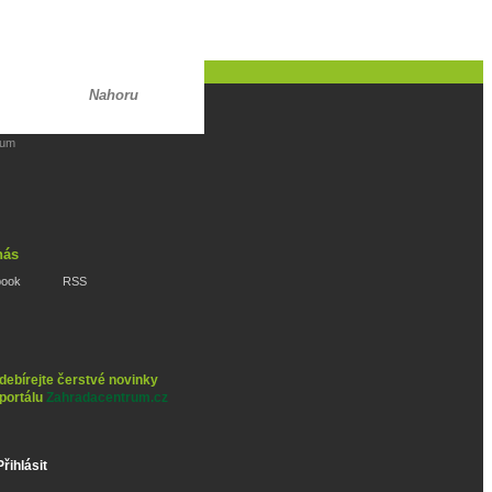
Nahoru
rum
nás
book
RSS
debírejte čerstvé novinky
 portálu
Zahradacentrum.cz