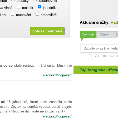
jeřáb
ořešáky
kaštanovník
va vinná
maliník
jahodník
žení
roubování
stanoviště
Aktuální srážky:
Rad
Celý web
Články
D
Tip: Zadejte pouze 
vím co se stále rostoucími šlahouny. Musím je
Top fotografie uživat
»
zobrazit odpověď
o mi 16 jahodníků, které jsem zasadila podle
rostlin. Zbytek jahodníků vypadá pořád stejně,
trhat? Nebo se dají ještě nějak zachránit?
»
zobrazit odpověď