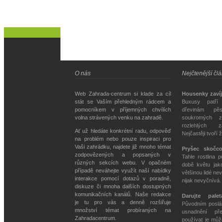
O nás
Nejčtenější čl
Web Zahrada-centrum si klade za cíl
Housenky zavíj
stát se Vaším přehledným rádcem a
Buxusy patří
pomocníkem v příjemných chvílích
dřevinám pě
volna strávených venku na zahradě.
soukromých z
rozlehlých z
Ať už hledáte konkrétní radu, odpověď
Nejčastěji tvoří 
na problém nebo pouze inspiraci pro
Vaši zahrádku, najdete již mnoho témat
Pryšec skočc
zodpovězených a popsaných v
Tahle rostlina 
různých sekcích webu. V opačném
době květu jako
případě neváhejte využít naší nabídky
většinou lidé nev
interakce pomocí dotazů v poradně,
nijak nevyčnívá
diskuze či mnoha dalších dostupných
komunikačních kanálů. Naše redakce
Darujte pale
je tu pro vás a denně rozšiřuje
Původním poslán
množství témat probíraných na
usnadnění př
Zahradacentrum.
používat je můž