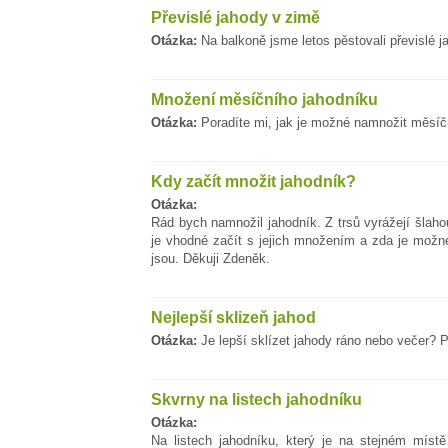
Převislé jahody v zimě
Otázka:
Na balkoně jsme letos pěstovali převislé ja
Množení měsíčního jahodníku
Otázka:
Poradíte mi, jak je možné namnožit měsíčn
Kdy začít množit jahodník?
Otázka:
Rád bych namnožil jahodník. Z trsů vyrážejí šlaho
je vhodné začít s jejich množením a zda je možné
jsou. Děkuji Zdeněk.
Nejlepší sklizeň jahod
Otázka:
Je lepší sklízet jahody ráno nebo večer? P
Skvrny na listech jahodníku
Otázka:
Na listech jahodníku, který je na stejném míst