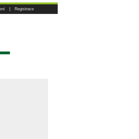
ení
|
Registrace
sí