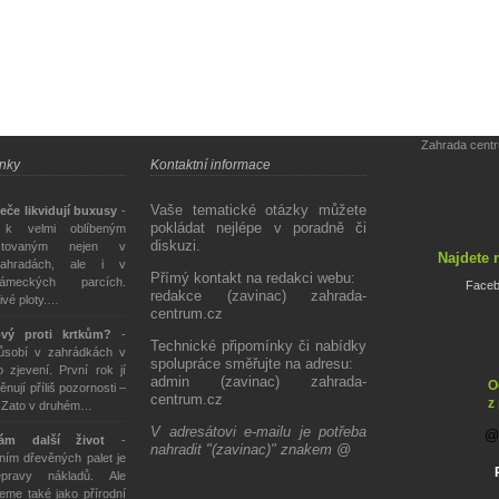
Zahrada cent
ánky
Kontaktní informace
Vaše tematické otázky můžete
eče likvidují buxusy
-
pokládat nejlépe v poradně či
 k velmi oblíbeným
diskuzi.
stovaným nejen v
Najdete 
ahradách, ale i v
Přímý kontakt na redakci webu:
ámeckých parcích.
Face
redakce (zavinac) zahrada-
živé ploty.…
centrum.cz
ový proti krtkům?
-
Technické připomínky či nabídky
působí v zahrádkách v
spolupráce směřujte na adresu:
 zjevení. První rok jí
admin (zavinac) zahrada-
O
ěnují příliš pozornosti –
centrum.cz
z
. Zato v druhém…
V adresátovi e-mailu je potřeba
tám další život
-
nahradit "(zavinac)" znakem @
ím dřevěných palet je
epravy nákladů. Ale
eme také jako přírodní