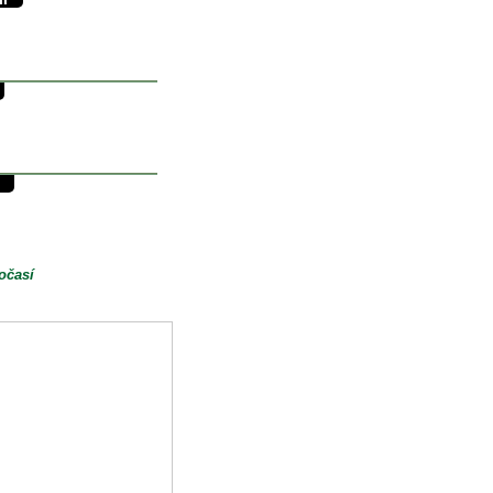
36/18°C
18.5°C
0mm
29/14°C
14°C
0mm
29/10°C
10°C
0mm
očasí