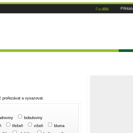
Přihláš
Facebook
RSS
ánky
Tématické speciály
Zahrádkářský kalendář
Poča
oč prořezávat a vysazovat.
ádroviny
bobuloviny
ň
třešeň
višeň
bluma