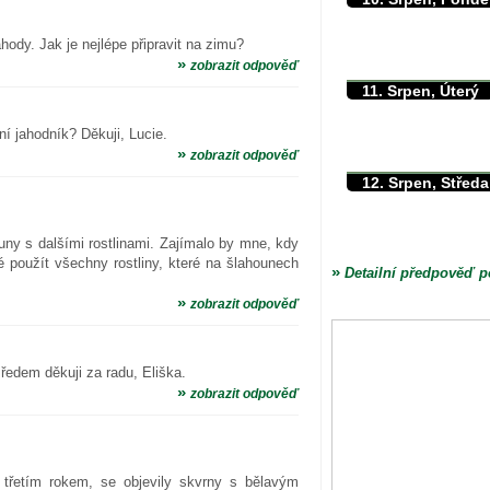
max./min. teplota
min. přízemní teplota
hody. Jak je nejlépe připravit na zimu?
»
množství srážek
zobrazit odpověď
11. Srpen, Úterý
max./min. teplota
min. přízemní teplota
í jahodník? Děkuji, Lucie.
»
množství srážek
zobrazit odpověď
12. Srpen, Středa
max./min. teplota
min. přízemní teplota
uny s dalšími rostlinami. Zajímalo by mne, kdy
množství srážek
 použít všechny rostliny, které na šlahounech
»
Detailní předpověď p
»
zobrazit odpověď
ředem děkuji za radu, Eliška.
»
zobrazit odpověď
ě třetím rokem, se objevily skvrny s bělavým