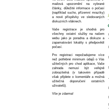
mailová upozornění na vybrané
články, důležité informace o počasí
(například sucho, přízemní mrazíky)
a nové příspěvky ve sledovaných
diskuzních vláknech.
Vaše registrace je shodná pro
všechny ostatní služby na našem
webu jako je poradna a diskuze a
zapamatování lokality s předpovědí
počasí.
Pro registraci nepožadujeme více
než potřebné minimum údajů o Vás
užitečných pro chod aplikace, Vaše
zahrada nemusí být veřejně
zobrazitelná (v takovém případě
však přijdete o komentáře a možná
užitečná doporučení ostatních
uživatelů).
Vše je zdarma!