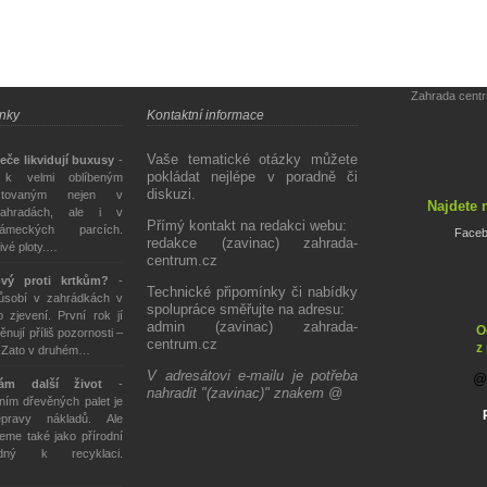
Zahrada cent
ánky
Kontaktní informace
Vaše tematické otázky můžete
eče likvidují buxusy
-
pokládat nejlépe v poradně či
 k velmi oblíbeným
diskuzi.
stovaným nejen v
Najdete 
ahradách, ale i v
Přímý kontakt na redakci webu:
ámeckých parcích.
Face
redakce (zavinac) zahrada-
živé ploty.…
centrum.cz
ový proti krtkům?
-
Technické připomínky či nabídky
působí v zahrádkách v
spolupráce směřujte na adresu:
 zjevení. První rok jí
admin (zavinac) zahrada-
O
ěnují příliš pozornosti –
centrum.cz
z
. Zato v druhém…
V adresátovi e-mailu je potřeba
tám další život
-
nahradit "(zavinac)" znakem @
ím dřevěných palet je
epravy nákladů. Ale
eme také jako přírodní
odný k recyklaci.