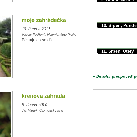
max./min. teplota
min. přízemní teplota
množství srážek
moje zahrádečka
10. Srpen, Pondě
19. června 2013
max./min. teplota
Václav Podlipný, Hlavní město Praha
min. přízemní teplota
Pěstuju co se dá.
množství srážek
11. Srpen, Úterý
max./min. teplota
min. přízemní teplota
množství srážek
»
Detailní předpověď p
křenová zahrada
8. dubna 2014
Jan Vaněk, Olomoucký kraj