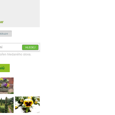
ar
iskuze
kořen hledaného slova.
elů