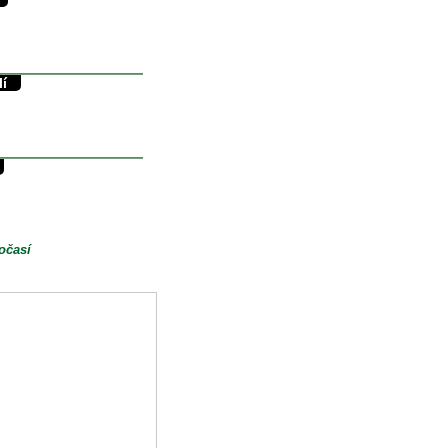
34/11°C
11.8°C
0mm
lí
36/17°C
17.8°C
0mm
28/14°C
13.5°C
0mm
očasí