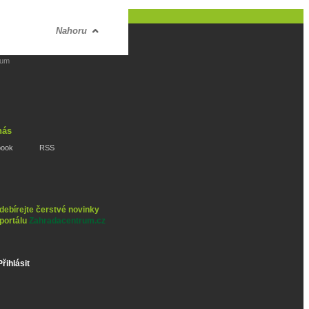
Nahoru
rum
nás
book
RSS
debírejte čerstvé novinky
 portálu
Zahradacentrum.cz