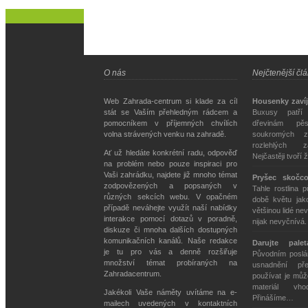
O nás
Nejčtenější čl
Web Zahrada-centrum si klade za cíl
Housenky zavíj
stát se Vaším přehledným rádcem a
Buxusy patří
pomocníkem v příjemných chvílích
dřevinám pě
volna strávených venku na zahradě.
soukromých z
rozlehlých z
Ať už hledáte konkrétní radu, odpověď
Nejčastěji tvoří 
na problém nebo pouze inspiraci pro
Vaši zahrádku, najdete již mnoho témat
Pryšec skočc
zodpovězených a popsaných v
Tahle rostlina 
různých sekcích webu. V opačném
době květu jako
případě neváhejte využít naší nabídky
většinou lidé nev
interakce pomocí dotazů v poradně,
nijak nevyčnívá
diskuze či mnoha dalších dostupných
komunikačních kanálů. Naše redakce
Darujte pale
je tu pro vás a denně rozšiřuje
Původním poslán
množství témat probíraných na
usnadnění př
Zahradacentrum.
používat je můž
materiál vh
Jakékoli Vaše náměty uvítáme na e-
Přinášíme…
mailech uvedených v kontaktních