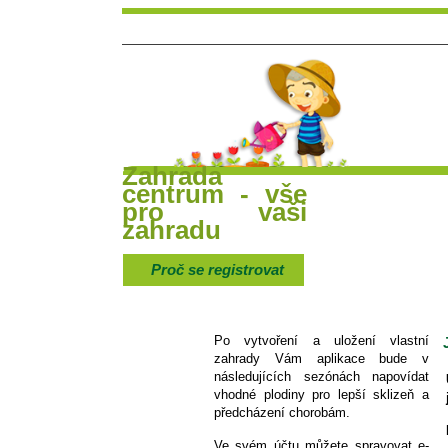
Zahrada
centrum - vše
Hlavní strana
Poradna a diskuse
Čl
pro vaši
zahradu
Proč se registrovat
Po vytvoření a uložení vlastní
zahrady Vám aplikace bude v
následujících sezónách napovídat
vhodné plodiny pro lepší sklizeň a
předcházení chorobám.
Ve svém účtu můžete spravovat e-