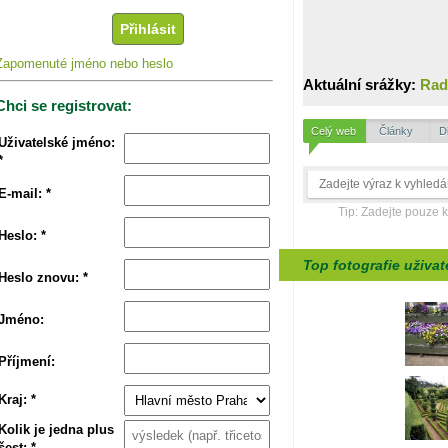
Zapomenuté jméno nebo heslo
Aktuální srážky:
Rad
Chci se registrovat:
Celý web
Články
D
Uživatelské jméno:
*
E-mail: *
Tip: Zadejte pouze 
Heslo: *
Top fotografie uživat
Heslo znovu: *
Jméno:
Příjmení:
Kraj: *
Kolik je jedna plus
šest: *