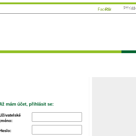
Přihláš
Facebook
RSS
ánky
Tématické speciály
Zahrádkářský kalendář
Poča
Již mám účet, přihlásit se:
Uživatelské
jméno:
Heslo: