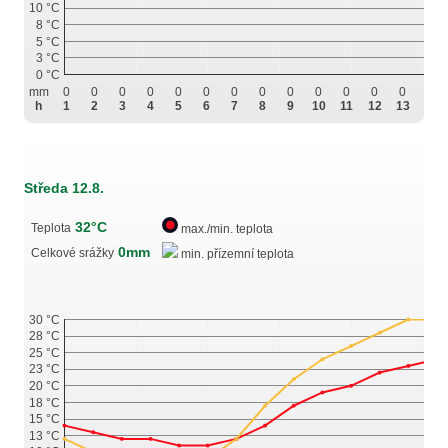
10 °C
8 °C
5 °C
3 °C
0 °C
mm
0
0
0
0
0
0
0
0
0
0
0
0
0
0
h
1
2
3
4
5
6
7
8
9
10
11
12
13
14
Středa 12.8.
32°C
Teplota
max./min. teplota
0mm
Celkové srážky
min. přízemní teplota
30 °C
28 °C
25 °C
23 °C
20 °C
18 °C
15 °C
13 °C