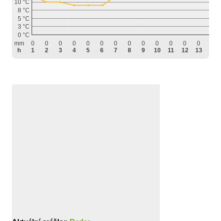
10 °C
8 °C
5 °C
3 °C
0 °C
mm
0
0
0
0
0
0
0
0
0
0
0
0
0
0
h
1
2
3
4
5
6
7
8
9
10
11
12
13
14