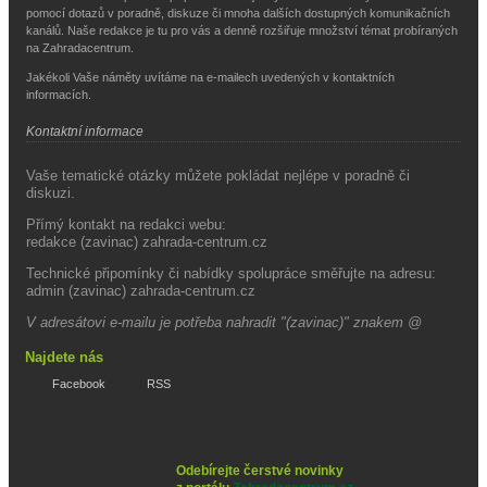
pomocí dotazů v poradně, diskuze či mnoha dalších dostupných komunikačních
kanálů. Naše redakce je tu pro vás a denně rozšiřuje množství témat probíraných
na Zahradacentrum.
Jakékoli Vaše náměty uvítáme na e-mailech uvedených v kontaktních
informacích.
Kontaktní informace
Vaše tematické otázky můžete pokládat nejlépe v poradně či
diskuzi.
Přímý kontakt na redakci webu:
redakce (zavinac) zahrada-centrum.cz
Technické připomínky či nabídky spolupráce směřujte na adresu:
admin (zavinac) zahrada-centrum.cz
V adresátovi e-mailu je potřeba nahradit "(zavinac)" znakem @
Najdete nás
Facebook
RSS
Odebírejte čerstvé novinky