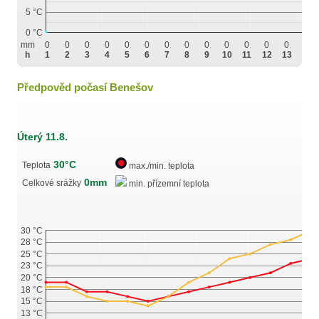
5 °C
0 °C
mm
0
0
0
0
0
0
0
0
0
0
0
0
0
0
h
1
2
3
4
5
6
7
8
9
10
11
12
13
14
Předpověd počasí Benešov
Úterý 11.8.
30°C
Teplota
max./min. teplota
0mm
Celkové srážky
min. přízemní teplota
30 °C
28 °C
25 °C
23 °C
20 °C
18 °C
15 °C
13 °C