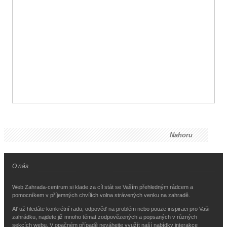
Nahoru
O nás
Web Zahrada-centrum si klade za cíl stát se Vaším přehledným rádcem a
pomocníkem v příjemných chvílích volna strávených venku na zahradě.
Ať už hledáte konkrétní radu, odpověď na problém nebo pouze inspiraci pro Vaši
zahrádku, najdete již mnoho témat zodpovězených a popsaných v různých
sekcích webu. V opačném případě neváhejte využít naší nabídky interakce