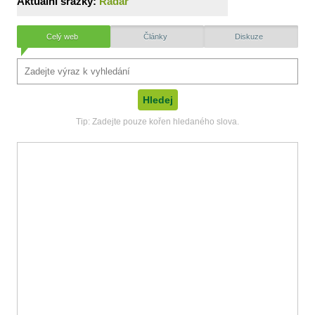
Aktuální srážky:
Radar
Celý web
Články
Diskuze
Tip: Zadejte pouze kořen hledaného slova.