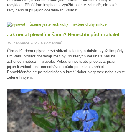
recyklaci. Přinášíme inspiraci k využití palet v zahradě, ale také
rady čeho si při jejich obstarávání všímat.
Jak nedat plevelům šanci? Nenechte půdu zahálet
19. července 2026
,
0 komentářů
Čím delší doba uplyne mezi sklizní zeleniny a dalším využitím půdy,
tím větší prostor dostávají rostliny, po kterých většina z nás na
záhonech netouží – plevele. Pokud si nechcete přidělávat práci
jejich likvidací, pak nenechávejte půdu po sklizni zahálet.
Porozhlédněte se po zeleninách s kratší dobou vegetace nebo zvolte
zelené hnojení.