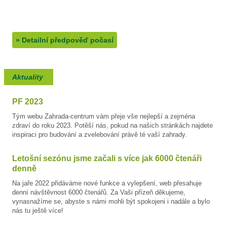
38/17°C
max./min. teplota
17°C
min. přízemní teplota
0.8mm
množství srážek
»
Detailní předpověď počasí
Aktuality
PF 2023
Tým webu Zahrada-centrum vám přeje vše nejlepší a zejména
zdraví do roku 2023. Potěší nás, pokud na našich stránkách najdete
inspiraci pro budování a zvelebování právě té vaší zahrady.
Letošní sezónu jsme začali s více jak 6000 čtenáři
denně
Na jaře 2022 přidáváme nové funkce a vylepšení, web přesahuje
denní návštěvnost 6000 čtenářů. Za Vaši přízeň děkujeme,
vynasnažíme se, abyste s námi mohli být spokojeni i nadále a bylo
nás tu ještě více!