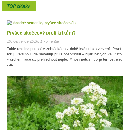
TOP články
Pryšec skočcový proti krtkům?
29. července 2026
,
1 komentář
Tahle rostlina působí v zahrádkách v době květu jako zjevení. První
rok jí většinou lidé nevěnují příliš pozornosti – nijak nevyčnívá. Zato
v druhém roce už přehlédnout nejde. Mnozí netuší, co je ten vetřelec
zač.