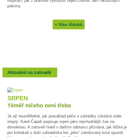
inspiraci, jak z brambor vykouzlit nejen chutné, ale i okouzlující
pokrmy.
»
Více článků
Aktuálně na zahradě
SRPEN
Téměř ničeho není třeba
Je až neuvěřitelné, jak prazáklad péče o zahrádky zůstává stále
stejný. Karel Čapek popisuje srpen jako nejvhodnější čas na
dovolenou. A zároveň hned v dalším odstavci přiznává, jak těžké je
pro kohokoli s duší zahradníka ten „jeho“ zamilovaný kout opustit.