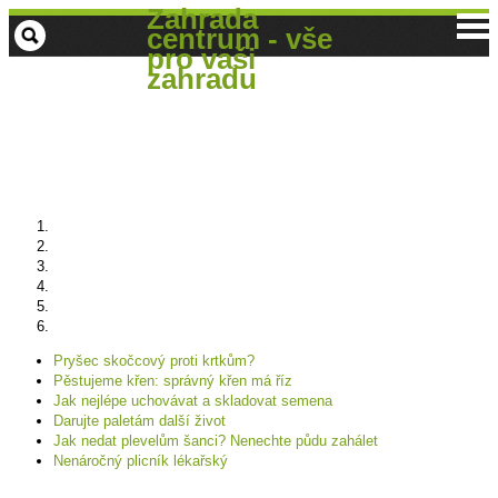
Zahrada
centrum - vše
pro vaši
zahradu
Pryšec skočcový proti krtkům?
Pěstujeme křen: správný křen má říz
Jak nejlépe uchovávat a skladovat semena
Darujte paletám další život
Jak nedat plevelům šanci? Nenechte půdu zahálet
Nenáročný plicník lékařský