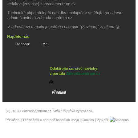
redakce (zavinac) zahrada-centrum.cz
Technické připomínky či nabídky spolupráce směřujte na adresu:
admin (zavinac) zahrada-centrum.cz
V adresátovi e-mailu je potřeba nahradit "(zavinac)" znakem @
Najdete nás
Facebook
RSS
Odebírejte čerstvé novinky
z portálu
Zahradacentrum.cz
(C) 2013 •
Zahradacentrum.cz
. Veškerá práva vyhrazena.
Přihlášení
|
Prohlášení o ochraně osobních údajů
|
Cookies
| Vytvořil: