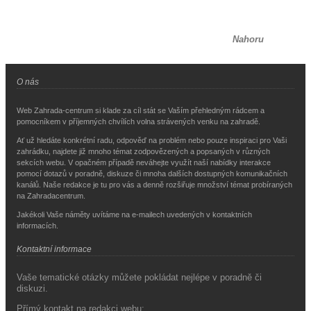
Nahoru
O nás
Web Zahrada-centrum si klade za cíl stát se Vaším přehledným rádcem a
pomocníkem v příjemných chvílích volna strávených venku na zahradě.
Ať už hledáte konkrétní radu, odpověď na problém nebo pouze inspiraci pro Vaši
zahrádku, najdete již mnoho témat zodpovězených a popsaných v různých
sekcích webu. V opačném případě neváhejte využít naší nabídky interakce
pomocí dotazů v poradně, diskuze či mnoha dalších dostupných komunikačních
kanálů. Naše redakce je tu pro vás a denně rozšiřuje množství témat probíraných
na Zahradacentrum.
Jakékoli Vaše náměty uvítáme na e-mailech uvedených v kontaktních
informacích.
Kontaktní informace
Vaše tematické otázky můžete pokládat nejlépe v poradně či
diskuzi.
Přímý kontakt na redakci webu: