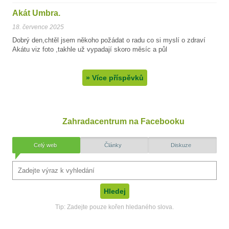
Akát Umbra.
18. července 2025
Dobrý den,chtěl jsem někoho požádat o radu co si myslí o zdraví
Akátu viz foto ,takhle už vypadají skoro měsíc a půl
»
Více příspěvků
Zahradacentrum na Facebooku
Celý web
Články
Diskuze
Tip: Zadejte pouze kořen hledaného slova.