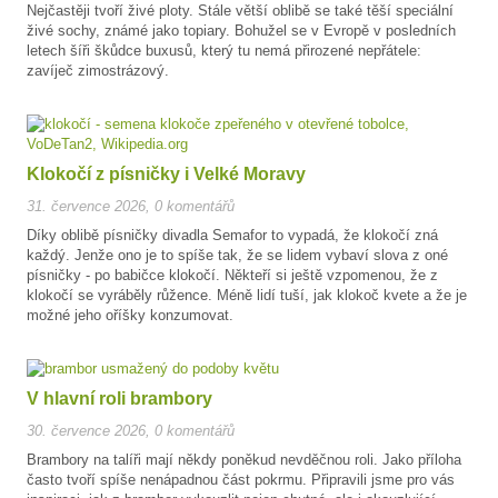
Nejčastěji tvoří živé ploty. Stále větší oblibě se také těší speciální
živé sochy, známé jako topiary. Bohužel se v Evropě v posledních
letech šíři škůdce buxusů, který tu nemá přirozené nepřátele:
zavíječ zimostrázový.
Klokočí z písničky i Velké Moravy
31. července 2026
,
0 komentářů
Díky oblibě písničky divadla Semafor to vypadá, že klokočí zná
každý. Jenže ono je to spíše tak, že se lidem vybaví slova z oné
písničky - po babičce klokočí. Někteří si ještě vzpomenou, že z
klokočí se vyráběly růžence. Méně lidí tuší, jak klokoč kvete a že je
možné jeho oříšky konzumovat.
V hlavní roli brambory
30. července 2026
,
0 komentářů
Brambory na talíři mají někdy poněkud nevděčnou roli. Jako příloha
často tvoří spíše nenápadnou část pokrmu. Připravili jsme pro vás