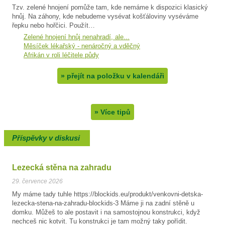
Tzv. zelené hnojení pomůže tam, kde nemáme k dispozici klasický
hnůj. Na záhony, kde nebudeme vysévat košťáloviny vyséváme
řepku nebo hořčici. Použít…
Zelené hnojení hnůj nenahradí, ale...
Měsíček lékařský - nenáročný a vděčný
Afrikán v roli léčitele půdy
»
přejít na položku v kalendáři
»
Více tipů
Příspěvky v diskusi
Lezecká stěna na zahradu
29. července 2026
My máme tady tuhle https://blockids.eu/produkt/venkovni-detska-
lezecka-stena-na-zahradu-blockids-3 Máme ji na zadní stěně u
domku. Můžeš to ale postavit i na samostojnou konstrukci, když
nechceš nic kotvit. Tu konstrukci je tam možný taky pořídit.