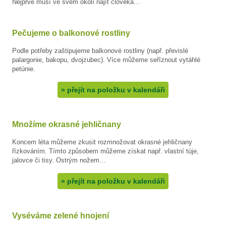
Nejprve musí ve svém okolí najít člověka…
Pečujeme o balkonové rostliny
Podle potřeby zaštipujeme balkonové rostliny (např. převislé
palargonie, bakopu, dvojzubec). Více můžeme seříznout vytáhlé
petúnie.
»
přejít na položku v kalendáři
Množíme okrasné jehličnany
Koncem léta můžeme zkusit rozmnožovat okrasné jehličnany
řízkováním. Tímto způsobem můžeme získat např. vlastní túje,
jalovce či tisy. Ostrým nožem…
»
přejít na položku v kalendáři
Vyséváme zelené hnojení