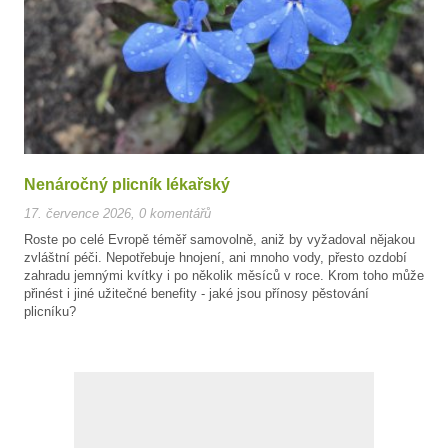
Nenáročný plicník lékařský
17. července 2026
,
0 komentářů
Roste po celé Evropě téměř samovolně, aniž by vyžadoval nějakou
zvláštní péči. Nepotřebuje hnojení, ani mnoho vody, přesto ozdobí
zahradu jemnými kvítky i po několik měsíců v roce. Krom toho může
přinést i jiné užitečné benefity - jaké jsou přínosy pěstování
plicníku?