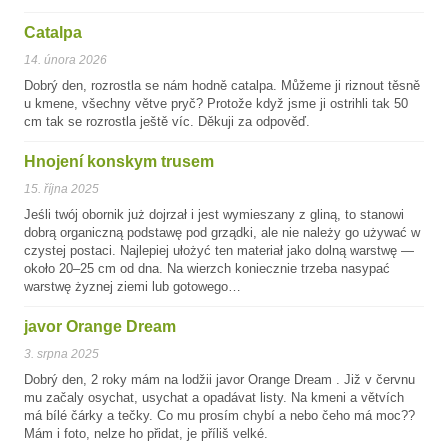
Catalpa
14. února 2026
Dobrý den, rozrostla se nám hodně catalpa. Můžeme ji riznout těsně
u kmene, všechny větve pryč? Protože když jsme ji ostrihli tak 50
cm tak se rozrostla ještě víc. Děkuji za odpověď.
Hnojení konskym trusem
15. října 2025
Jeśli twój obornik już dojrzał i jest wymieszany z gliną, to stanowi
dobrą organiczną podstawę pod grządki, ale nie należy go używać w
czystej postaci. Najlepiej ułożyć ten materiał jako dolną warstwę —
około 20–25 cm od dna. Na wierzch koniecznie trzeba nasypać
warstwę żyznej ziemi lub gotowego…
javor Orange Dream
3. srpna 2025
Dobrý den, 2 roky mám na lodžii javor Orange Dream . Již v červnu
mu začaly osychat, usychat a opadávat listy. Na kmeni a větvích
má bílé čárky a tečky. Co mu prosím chybí a nebo čeho má moc??
Mám i foto, nelze ho přidat, je příliš velké.