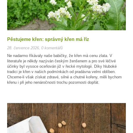
Pěstujeme křen: správný křen má říz
28. července 2026
,
0 komentářů
Ne nadarmo říkávaly naše babičky, že křen má cenu zlata. V
literatuře je někdy nazýván českým ženšenem a pro své léčivé
účinky byl vysoce oceňován již v řecké mytologii. Díky hluboké
tradici je křen v našich podmínkách od pradávna velmi oblíben.
Chceme-li však získat zdravé, silné a chutné kořeny, měli bychom
křenu i při jeho nenáročnosti trochu pozornosti dopřát.