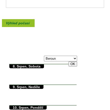
Výhled počasí
max./min. teplota
7. Srpen, Pátek
30/0°C
8. Srpen, Sobota
30/13°C
max./min. teplota
13.5°C
min. přízemní teplota
0mm
množství srážek
9. Srpen, Neděle
34/11°C
max./min. teplota
11.5°C
min. přízemní teplota
0mm
množství srážek
10. Srpen, Pondělí