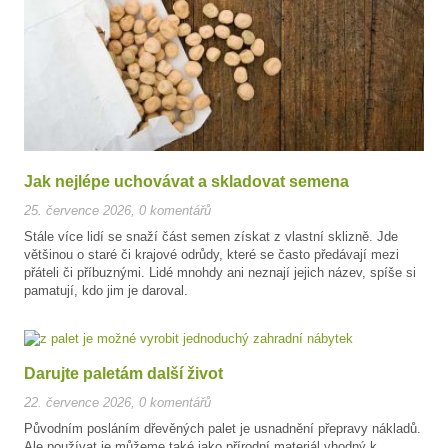
Jak nejlépe uchovávat a skladovat semena
25. července 2026
,
0 komentářů
Stále více lidí se snaží část semen získat z vlastní sklizně. Jde
většinou o staré či krajové odrůdy, které se často předávají mezi
přáteli či příbuznými. Lidé mnohdy ani neznají jejich název, spíše si
pamatují, kdo jim je daroval.
Darujte paletám další život
22. července 2026
,
0 komentářů
Původním posláním dřevěných palet je usnadnění přepravy nákladů.
Ale používat je můžeme také jako přírodní materiál vhodný k