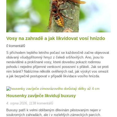
Vosy na zahradě a jak likvidovat vosí hnízdo
0 komentářů
S příchodem teplého letního počasí se každoročně začne objevovat
obávaný všudypřítomný hmyz z čeledi sršňovitých. Ano, jsou to
nenáviděné a proklínané vosy, které dovedou pokazit rodinnou
pohodu i nejedno příjemné venkovní posezení s přáteli. Jak se proti
nim bránit? Nabízíme několik ověřených rad, jak výskyt vos omezit
a jak bezpečně postupovat v případě likvidace vosího hnízda.
Housenky zavíječe likvidují buxusy
4. srpna 2026
,
1138 komentářů
Buxusy patří k velmi oblíbeným dřevinám pěstovaným nejen v
soukromých zahradách, ale i v rozlehlých zámeckých parcích.