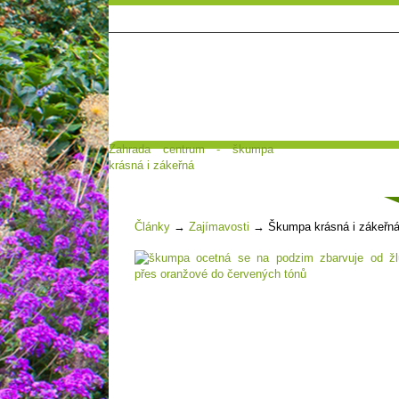
Zahrada centrum - škumpa
Hlavní strana
Poradna a diskuse
krásná i zákeřná
Čl
Články
→
Zajímavosti
→
Škumpa krásná i zákeřn