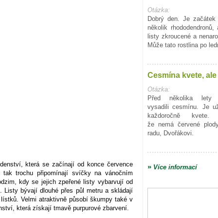
Otázka:
Dobrý den. Je začátek
několik rhododendronů, 
listy zkroucené a nenaro
Může tato rostlina po l
Cesmína kvete, ale
Otázka:
Před několika let
vysadili cesmínu. Je u
každoročně kvete.
že nemá červené plody
radu, Dvořákovi.
denství, která se začínají od konce července
»
Více informací
a tak trochu připomínají svíčky na vánočním
zim, kdy se jejich zpeřené listy vybarvují od
 Listy bývají dlouhé přes půl metru a skládají
lístků. Velmi atraktivně působí škumpy také v
ství, která získají tmavě purpurové zbarvení.