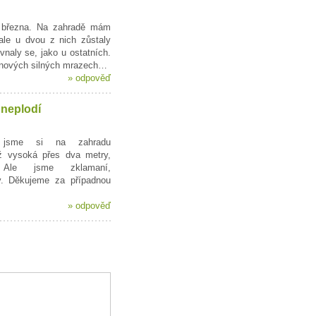
 března. Na zahradě mám
ale u dvou z nich zůstaly
vnaly se, jako u ostatních.
ednových silných mrazech…
»
odpověď
 neplodí
y jsme si na zahradu
ž vysoká přes dva metry,
 Ale jsme zklamaní,
. Děkujeme za případnou
»
odpověď