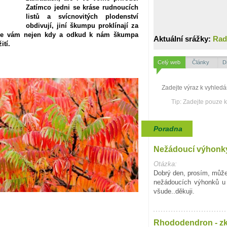
Zatímco jedni se kráse rudnoucích
listů a svícnovitých plodenství
obdivují, jiní škumpu proklínají za
díme vám nejen kdy a odkud k nám škumpa
Aktuální srážky:
Rad
ití.
Celý web
Články
D
Tip: Zadejte pouze 
Poradna
Nežádoucí výhonky
Otázka:
Dobrý den, prosím, můžet
nežádoucích výhonků u 
všude..děkuji.
Rhododendron - zk