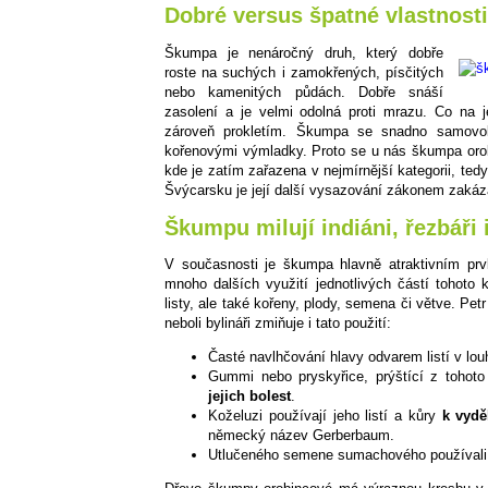
Dobré versus špatné vlastnost
Škumpa je nenáročný druh, který dobře
roste na suchých i zamokřených, písčitých
nebo kamenitých půdách. Dobře snáší
zasolení a je velmi odolná proti mrazu. Co na 
zároveň prokletím. Škumpa se snadno samovol
kořenovými výmladky. Proto se u nás škumpa oro
kde je zatím zařazena v nejmírnější kategorii, te
Švýcarsku je její další vysazování zákonem zakáz
Škumpu milují indiáni, řezbáři 
V současnosti je škumpa hlavně atraktivním prv
mnoho dalších využití jednotlivých částí tohoto 
listy, ale také kořeny, plody, semena či větve. Pet
neboli bylináři zmiňuje i tato použití:
Časté navlhčování hlavy odvarem listí v lo
Gummi nebo pryskyřice, prýštící z tohot
jejich bolest
.
Koželuzi používají jeho listí a kůry
k vydě
německý název Gerberbaum.
Utlučeného semene sumachového používali