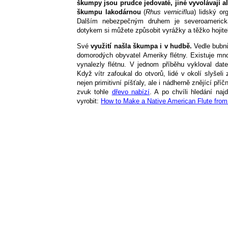
škumpy jsou prudce jedovaté, jiné vyvolávají al
škumpu lakodárnou
(
Rhus verniciflua
) lidský or
Dalším nebezpečným druhem je severoameri
dotykem si můžete způsobit vyrážky a těžko hojite
Své
využití našla škumpa i v hudbě.
Vedle bubnů
domorodých obyvatel Ameriky flétny. Existuje mn
vynalezly flétnu. V jednom příběhu vykloval date
Když vítr zafoukal do otvorů, lidé v okolí slyšel
nejen primitivní píšťaly, ale i nádherně znějící př
zvuk tohle
dřevo nabízí
. A po chvíli hledání naj
vyrobit:
How to Make a Native American Flute fro