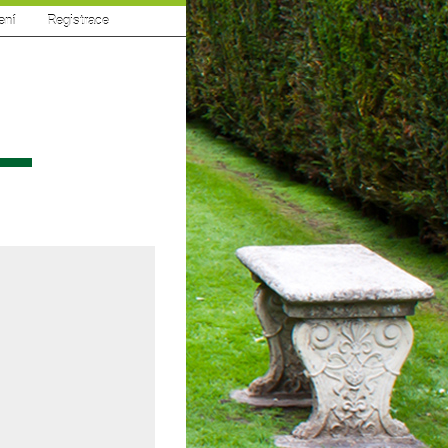
ení
|
Registrace
sí