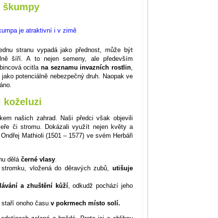
i škumpy
jednu stranu vypadá jako přednost, může být
ně šíří. A to nejen semeny, ale především
bincová ocitla
na seznamu invazních rostlin
,
dy jako potenciálně nebezpečný druh. Naopak ve
áno.
i koželuzi
kem našich zahrad. Naši předci však objevili
keře či stromu. Dokázali využít nejen květy a
r Ondřej Mathioli (1501 – 1577) ve svém Herbáři
uhu dělá
černé vlasy
.
o stromku, vložená do děravých zubů,
utišuje
lávání a zhuštění kůží
, odkudž pochází jeho
 staří onoho času
v pokrmech místo solí.