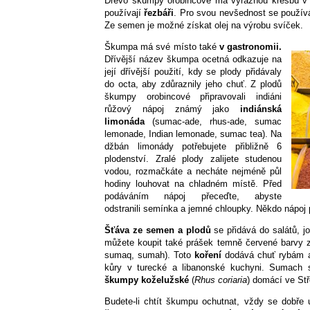
Dřevo škumpy orobincové má výraznou kresbu v o
používají
řezbáři
. Pro svou nevšednost se používá
Ze semen je možné získat olej na výrobu svíček.
Škumpa má své místo také
v gastronomii.
Dřívější název škumpa ocetná odkazuje na
její dřívější použití, kdy se plody přidávaly
do octa, aby zdůraznily jeho chuť. Z plodů
škumpy orobincové připravovali indiáni
růžový nápoj známý jako
indiánská
limonáda
(sumac-ade, rhus-ade, sumac
lemonade, Indian lemonade, sumac tea). Na
džbán limonády potřebujete přibližně 6
plodenství. Zralé plody zalijete studenou
vodou, rozmačkáte a necháte nejméně půl
hodiny louhovat na chladném místě. Před
podáváním nápoj přeceďte, abyste
odstranili semínka a jemné chloupky. Někdo nápoj př
Šťáva ze semen a plodů
se přidává do salátů, j
můžete koupit také prášek temně červené barvy
sumaq, sumah). Toto
koření
dodává chuť rybám a 
kůry v turecké a libanonské kuchyni. Sumach 
škumpy koželužské
(
Rhus coriaria
) domácí ve Stř
Budete-li chtít škumpu ochutnat, vždy se dobře u