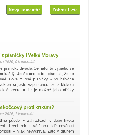
Nový komentář
Zobrazit vše
 z písničky i Velké Moravy
nce 2026
,
0 komentářů
bě písničky divadla Semafor to vypadá, že
ná každý. Jenže ono je to spíše tak, že se
baví slova z oné písničky - po babičce
Někteří si ještě vzpomenou, že z klokočí
klokoč kvete a že je možné jeho oříšky
 skočcový proti krtkům?
nce 2026
,
1 komentář
stlina působí v zahrádkách v době květu
ení. První rok jí většinou lidé nevěnují
zornosti – nijak nevyčnívá. Zato v druhém