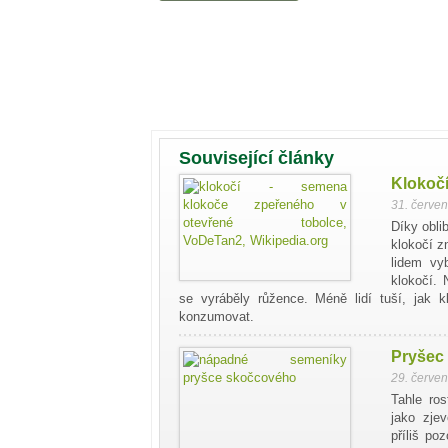
Související články
Klokočí
31. červe
Díky obli
klokočí z
lidem vy
klokočí. 
se vyráběly růžence. Méně lidí tuší, jak 
konzumovat.
Pryšec
29. červe
Tahle ro
jako zjev
příliš po