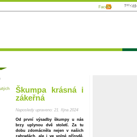
Přihláš
Facebook
RSS
Tématické speciály
Zahrádkářský kalendář
Poča
ánky
á
Škumpa krásná i
zákeřná
Naposledy upraveno:
21. října 2024
Od první výsadby škumpy u nás
brzy uplynou dvě století. Za tu
dobu zdomácněla nejen v našich
zahradách, ale i ve volné přírodě.