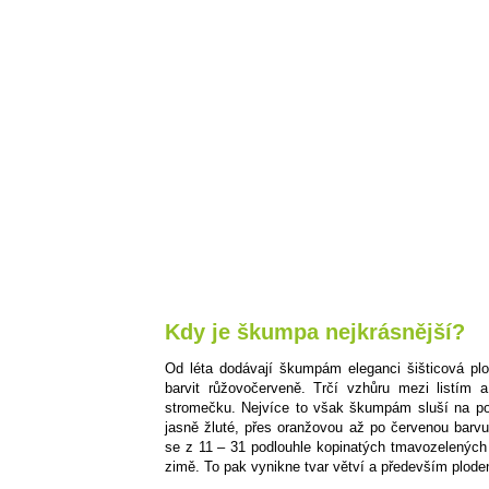
Kdy je škumpa nejkrásnější?
Od léta dodávají škumpám eleganci šišticová plo
barvit růžovočerveně. Trčí vzhůru mezi listím 
stromečku. Nejvíce to však škumpám sluší na pod
jasně žluté, přes oranžovou až po červenou barvu.
se z 11 – 31 podlouhle kopinatých tmavozelených 
zimě. To pak vynikne tvar větví a především ploden