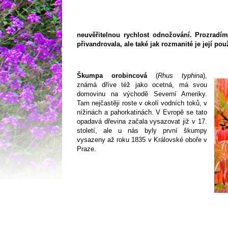
neuvěřitelnou rychlost odnožování. Prozra
přivandrovala, ale také jak rozmanité je její použ
Škumpa orobincová
(
Rhus typhina
),
známá dříve též jako ocetná, má svou
domovinu na východě Severní Ameriky.
Tam nejčastěji roste v okolí vodních toků, v
nížinách a pahorkatinách. V Evropě se tato
opadavá dřevina začala vysazovat již v 17.
století, ale u nás byly první škumpy
vysazeny až roku 1835 v Královské oboře v
Praze.