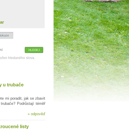
ar
iskuze
kořen hledaného slova.
 u trubače
e mi poradit, jak se zbavit
trubače? Podrůstají téměř
»
odpověď
roucené listy