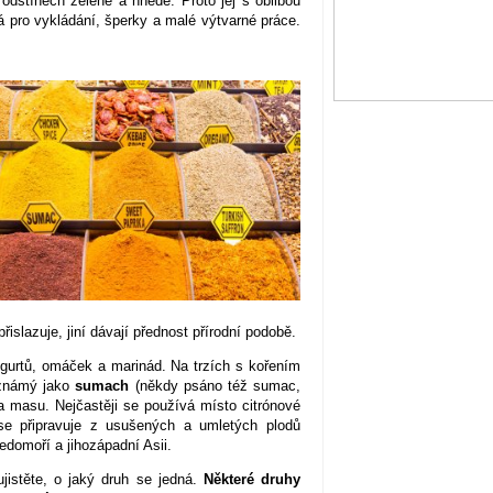
dstínech zelené a hnědé. Proto jej s oblibou
 pro vykládání, šperky a malé výtvarné práce.
islazuje, jiní dávají přednost přírodní podobě.
ogurtů, omáček a marinád. Na trzích s kořením
 známý jako
sumach
(někdy psáno též sumac,
masu. Nejčastěji se používá místo citrónové
se připravuje z usušených a umletých plodů
edomoří a jihozápadní Asii.
jistěte, o jaký druh se jedná.
Některé druhy