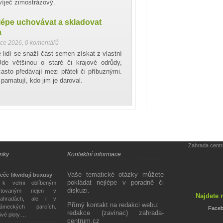
víječ zimostrázový.
lépe uchovávat a skladovat
a
nce 2026
,
0 komentářů
e lidí se snaží část semen získat z vlastní
Jde většinou o staré či krajové odrůdy,
často předávají mezi přáteli či příbuznými.
 pamatují, kdo jim je daroval.
Zahrada cent
ánky
Kontaktní informace
Vaše tematické otázky můžete
eče likvidují buxusy
-
pokládat nejlépe v poradně či
 k velmi oblíbeným
diskuzi.
stovaným nejen v
Najdete 
ahradách, ale i v
Přímý kontakt na redakci webu:
ámeckých parcích.
Face
redakce (zavinac) zahrada-
živé ploty.…
centrum.cz