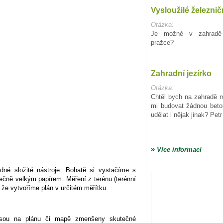
Vysloužilé železnič
Otázka:
Je možné v zahradě v
pražce?
Zahradní jezírko
Otázka:
Chtěl bych na zahradě m
mi budovat žádnou beto
udělat i nějak jinak? Petr
»
Více informací
dné složité nástroje. Bohatě si vystačíme s
tečně velkým papírem. Měření z terénu (terénní
 že vytvoříme plán v určitém měřítku.
 jsou na plánu či mapě zmenšeny skutečné