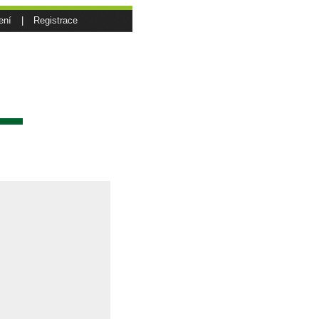
ení
|
Registrace
sí