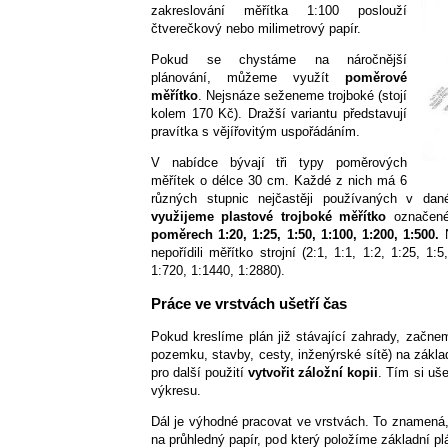
zakreslování měřítka 1:100 poslouží
čtverečkový nebo milimetrový papír.
Pokud se chystáme na náročnější
plánování, můžeme využít
poměrové
měřítko
. Nejsnáze seženeme trojboké (stojí
kolem 170 Kč). Dražší variantu představují
pravítka s vějířovitým uspořádáním.
V nabídce bývají tři typy poměrových
měřítek o délce 30 cm. Každé z nich má 6
různých stupnic nejčastěji používaných v da
využijeme plastové trojboké měřítko
označen
poměrech 1:20, 1:25, 1:50, 1:100, 1:200, 1:500.
N
nepořídili měřítko strojní (2:1, 1:1, 1:2, 1:25, 1:
1:720, 1:1440, 1:2880).
Práce ve vrstvách ušetří čas
Pokud kreslíme plán již stávající zahrady, začn
pozemku, stavby, cesty, inženýrské sítě) na základn
pro další použití
vytvořit záložní kopii
. Tím si uš
výkresu.
Dál je výhodné pracovat ve vrstvách. To znamená
na průhledný papír, pod který položíme základní 