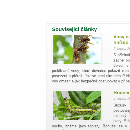
Související články
Vosy na
hnízdo
5. srpna 
S příchod
začne ob
čeledi s
proklínané vosy, které dovedou pokazit rod
posezení s přáteli. Jak se proti nim bránit? 
vos omezit a jak bezpečně postupovat v přípa
Housenk
4. srpna 
Buxusy 
pěstovaný
rozlehlýc
ploty. Stá
sochy, známé jako topiary. Bohužel se v 