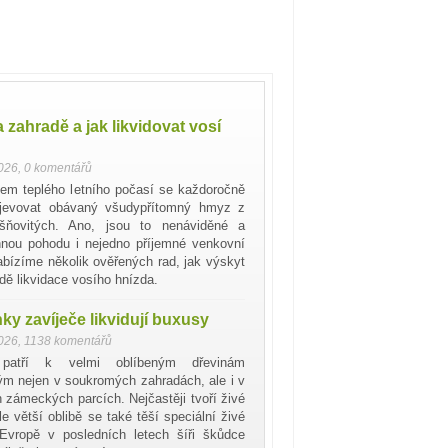
 zahradě a jak likvidovat vosí
2026
,
0 komentářů
em teplého letního počasí se každoročně
jevovat obávaný všudypřítomný hmyz z
ršňovitých. Ano, jsou to nenáviděné a
innou pohodu i nejedno příjemné venkovní
Nabízíme několik ověřených rad, jak výskyt
dě likvidace vosího hnízda.
y zavíječe likvidují buxusy
2026
,
1138 komentářů
patří k velmi oblíbeným dřevinám
m nejen v soukromých zahradách, ale i v
h zámeckých parcích. Nejčastěji tvoří živé
le větší oblibě se také těší speciální živé
Evropě v posledních letech šíři škůdce