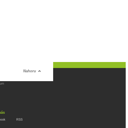
Nahoru
rum
nás
book
RSS