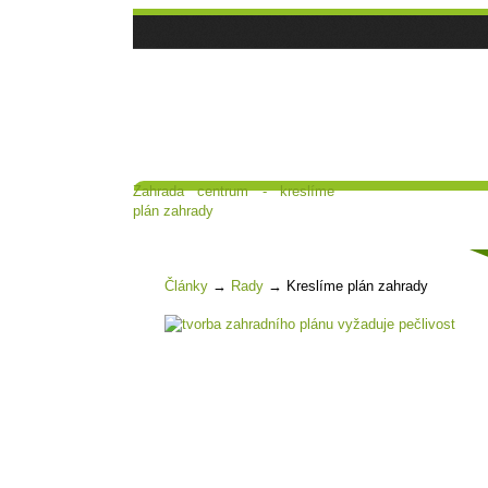
Zahrada centrum - kreslíme
Hlavní strana
Poradna a diskuse
plán zahrady
Čl
Články
→
Rady
→
Kreslíme plán zahrady