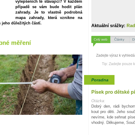
vylepšeních té stávající? V každém
případě se vám bude hodit plán
zahrady. Je to vlastně podrobná
mapa zahrady, která vznikne na
jeho důležitých částí.
Aktuální srážky:
Rad
Celý web
Články
D
ybné měření
Tip: Zadejte pouze 
Poradna
Písek pro dětské p
Otázka:
Dobrý den, rádi bychom
kout pro děti. Jeho souč
nevíme, kde sehnat písek
vhodný. Děkujeme, Souč