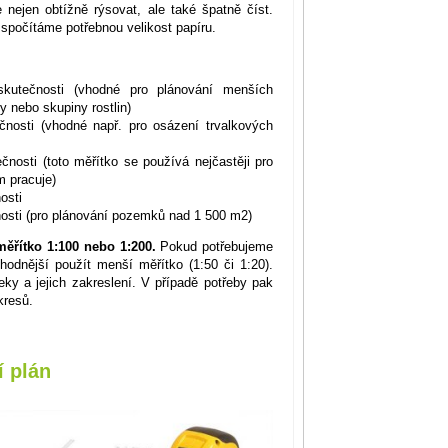
 nejen obtížně rýsovat, ale také špatně číst.
spočítáme potřebnou velikost papíru.
tečnosti (vhodné pro plánování menších
y nebo skupiny rostlin)
osti (vhodné např. pro osázení trvalkových
osti (toto měřítko se používá nejčastěji pro
m pracuje)
osti
osti (pro plánování pozemků nad 1 500 m2)
měřítko 1:100 nebo 1:200.
Pokud potřebujeme
vhodnější použít menší měřítko (1:50 či 1:20).
ky a jejich zakreslení. V případě potřeby pak
kresů.
 plán