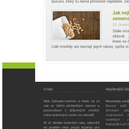
buxusů, který tu nemá přirozené nepřátele: za
Jak nej
semen
25. červe
Stále víc
sklizně. 
které se 
Lidé mnohdy ani neznají jejich název, spíše si
O nás
Nejčtenější čl
Web Zahrada-centrum si klade za cíl
Housenky zavíj
stát se Vaším přehledným rádcem a
Buxusy patří
pomocníkem v příjemných chvílích
dřevinám pě
volna strávených venku na zahradě.
soukromých z
rozlehlých z
Ať už hledáte konkrétní radu, odpověď
Nejčastěji tvoří 
na problém nebo pouze inspiraci pro