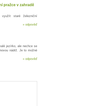
ní pražce v zahradě
yužít staré železniční
»
odpověď
alé jezírko, ale nechce se
novou nádrž. Je to možné
»
odpověď