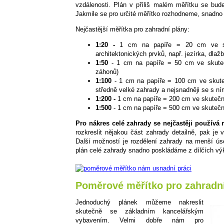
vzdálenosti. Plán v příliš malém měřítku se bude
Jakmile se pro určité měřítko rozhodneme, snadno 
Nejčastější měřítka pro zahradní plány:
1:20 -
1 cm na papíře = 20 cm ve sku
architektonických prvků, např. jezírka, dlažb
1:50
- 1 cm na papíře = 50 cm ve skutečn
záhonů)
1:100
- 1 cm na papíře = 100 cm ve skutečn
středně velké zahrady a nejsnadněji se s ní
1:200 -
1 cm na papíře = 200 cm ve skutečn
1:500
- 1 cm na papíře = 500 cm ve skutečn
Pro nákres celé zahrady se nejčastěji používá 
rozkreslit nějakou část zahrady detailně, pak je 
Další možností je rozdělení zahrady na menší úse
plán celé zahrady snadno poskládáme z dílčích vý
Poměrové měřítko pro zahradní
Jednoduchý plánek můžeme nakreslit
skutečně se základním kancelářským
vybavením. Velmi dobře nám pro