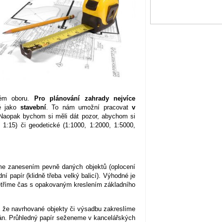
ném oboru.
Pro plánování zahrady nejvíce
é jako
stavební
. To nám umožní pracovat
v
aopak bychom si měli dát pozor, abychom si
5, 1:15) či geodetické (1:1000, 1:2000, 1:5000,
eme zanesením pevně daných objektů (oplocení
í papír (klidně třeba velký balicí). Výhodné je
etříme čas s opakovaným kreslením základního
, že navrhované objekty či výsadbu zakreslíme
plán. Průhledný papír seženeme v kancelářských