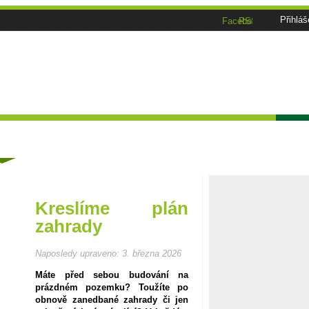
Přihláš
Facebook
RSS
Tématické speciály
Zahrádkářský kalendář
Poča
ánky
Kreslíme plán
zahrady
Naposledy upraveno:
3. března 2026
Máte před sebou budování na
prázdném pozemku? Toužíte po
obnově zanedbané zahrady či jen