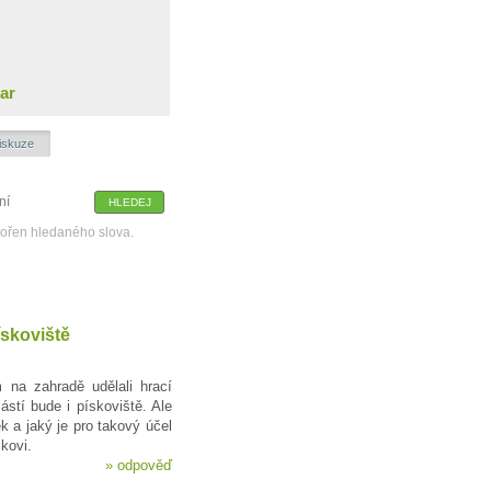
ar
iskuze
kořen hledaného slova.
ískoviště
 na zahradě udělali hrací
ástí bude i pískoviště. Ale
 a jaký je pro takový účel
kovi.
»
odpověď