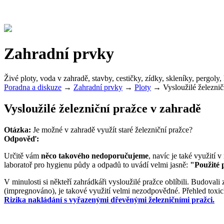
Zahradní prvky
Živé ploty, voda v zahradě, stavby, cestičky, zídky, skleníky, pergoly, 
Poradna a diskuze
→
Zahradní prvky
→
Ploty
→
Vysloužilé železnič
Vysloužilé železniční pražce v zahradě
Otázka:
Je možné v zahradě využít staré železniční pražce?
Odpověď:
Určitě vám
něco takového nedoporučujeme
, navíc je také využití 
laboratoř pro hygienu půdy a odpadů to uvádí velmi jasně:
"Použité p
V minulosti si někteří zahrádkáři vysloužilé pražce oblíbili. Budovali
(impregnováno), je takové využití velmi nezodpovědné. Přehled toxický
Rizika nakládání s vyřazenými dřevěnými železničními pražci.