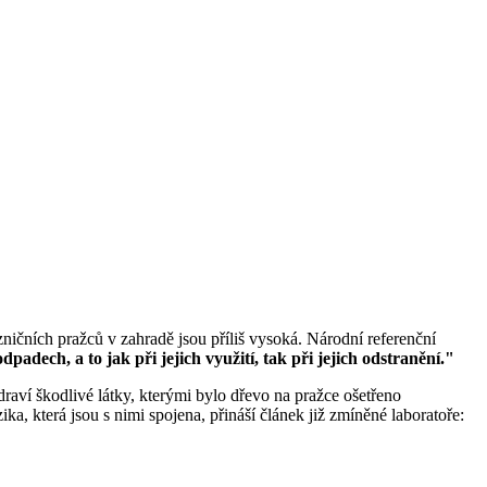
ezničních pražců v zahradě jsou příliš vysoká. Národní referenční
dech, a to jak při jejich využití, tak při jejich odstranění."
zdraví škodlivé látky, kterými bylo dřevo na pražce ošetřeno
a, která jsou s nimi spojena, přináší článek již zmíněné laboratoře: