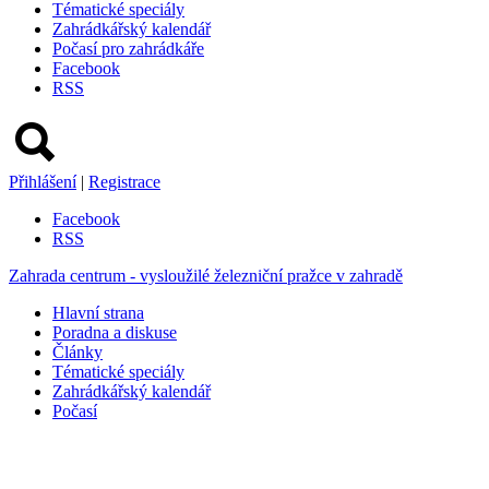
Tématické speciály
Zahrádkářský kalendář
Počasí pro zahrádkáře
Facebook
RSS
Přihlášení
|
Registrace
Facebook
RSS
Zahrada centrum - vysloužilé železniční pražce v zahradě
Hlavní strana
Poradna a diskuse
Články
Tématické speciály
Zahrádkářský kalendář
Počasí