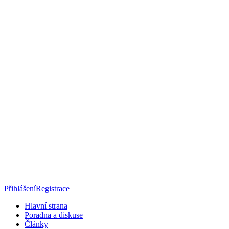
Přihlášení
Registrace
Hlavní strana
Poradna a diskuse
Články