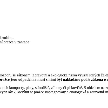
krmítka...
ní pražce v zahradě
v rozporu se zákonem. Zdravotní a ekologická rizika využití starých žel
ražce jsou odpadem a musí s nimi být nakládáno podle zákona o odpa
 z nich komposty, ploty, schodiště, záhony či pískoviště. S ohledem na 
ch látek, kterými se pražce impregnovaly a ekologická a zdravotní rizik