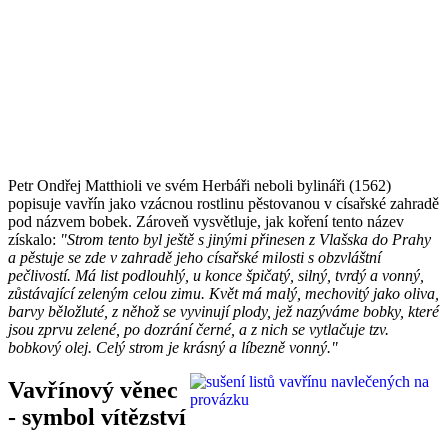
Petr Ondřej Matthioli ve svém Herbáři neboli bylináři (1562)
popisuje vavřín jako vzácnou rostlinu pěstovanou v císařské zahradě
pod názvem bobek. Zároveň vysvětluje, jak koření tento název
získalo:
"Strom tento byl ještě s jinými přinesen z Vlašska do Prahy
a pěstuje se zde v zahradě jeho císařské milosti s obzvláštní
pečlivostí. Má list podlouhlý, u konce špičatý, silný, tvrdý a vonný,
zůstávající zeleným celou zimu. Květ má malý, mechovitý jako oliva,
barvy běložluté, z něhož se vyvinují plody, jež nazýváme bobky, které
jsou zprvu zelené, po dozrání černé, a z nich se vytlačuje tzv.
bobkový olej. Celý strom je krásný a líbezně vonný."
Vavřínový věnec
- symbol vítězství