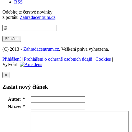
RSS
Odebírejte čerstvé novinky
z portálu
Zahradacentrum.cz
(C) 2013 •
Zahradacentrum.cz
. Veškerá práva vyhrazena.
Přihlášení
|
Prohlášení o ochraně osobních údajů
|
Cookies
|
Vytvořil:
×
Zaslat nový článek
Autor: *
Název: *