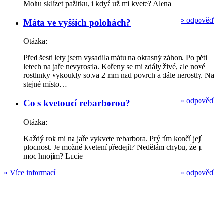
Mohu sklízet pažitku, i když už mi kvete? Alena
»
odpověď
Máta ve vyšších polohách?
Otázka:
Před šesti lety jsem vysadila mátu na okrasný záhon. Po pěti
letech na jaře nevyrostla. Kořeny se mi zdály živé, ale nové
rostlinky vykoukly sotva 2 mm nad povrch a dále nerostly. Na
stejné místo…
»
odpověď
Co s kvetoucí rebarborou?
Otázka:
Každý rok mi na jaře vykvete rebarbora. Prý tím končí její
plodnost. Je možné kvetení předejít? Nedělám chybu, že ji
moc hnojím? Lucie
»
Více informací
»
odpověď