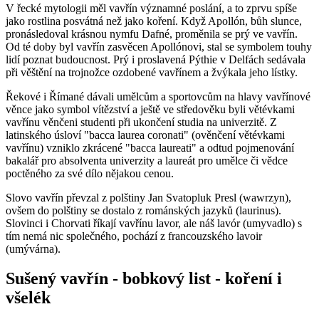
V řecké mytologii měl vavřín významné poslání, a to zprvu spíše
jako rostlina posvátná než jako koření. Když Apollón, bůh slunce,
pronásledoval krásnou nymfu Dafné, proměnila se prý ve vavřín.
Od té doby byl vavřín zasvěcen Apollónovi, stal se symbolem touhy
lidí poznat budoucnost. Prý i proslavená Pýthie v Delfách sedávala
při věštění na trojnožce ozdobené vavřínem a žvýkala jeho lístky.
Řekové i Římané dávali umělcům a sportovcům na hlavy vavřínové
věnce jako symbol vítězství a ještě ve středověku byli větévkami
vavřínu věnčeni studenti při ukončení studia na univerzitě. Z
latinského úsloví "bacca laurea coronati" (ověnčení větévkami
vavřínu) vzniklo zkrácené "bacca laureati" a odtud pojmenování
bakalář pro absolventa univerzity a laureát pro umělce či vědce
poctěného za své dílo nějakou cenou.
Slovo vavřín převzal z polštiny Jan Svatopluk Presl (wawrzyn),
ovšem do polštiny se dostalo z románských jazyků (laurinus).
Slovinci i Chorvati říkají vavřínu lavor, ale náš lavór (umyvadlo) s
tím nemá nic společného, pochází z francouzského lavoir
(umývárna).
Sušený vavřín - bobkový list - koření i
všelék