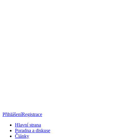
Přihlášení
Registrace
Hlavní strana
Poradna a diskuse
Články