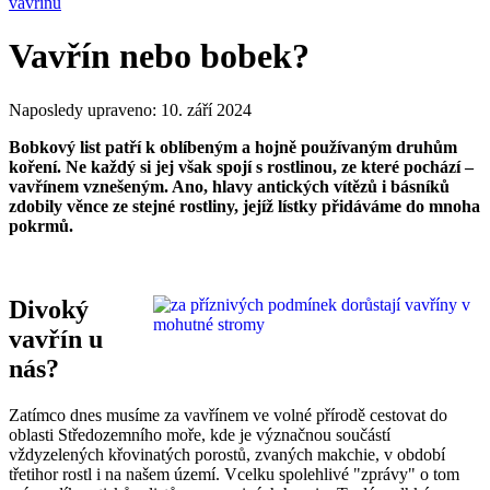
Vavřín nebo bobek?
Naposledy upraveno:
10. září 2024
Bobkový list patří k oblíbeným a hojně používaným druhům
koření. Ne každý si jej však spojí s rostlinou, ze které pochází –
vavřínem vznešeným. Ano, hlavy antických vítězů i básníků
zdobily věnce ze stejné rostliny, jejíž lístky přidáváme do mnoha
pokrmů.
Divoký
vavřín u
nás?
Zatímco dnes musíme za vavřínem ve volné přírodě cestovat do
oblasti Středozemního moře, kde je význačnou součástí
vždyzelených křovinatých porostů, zvaných makchie, v období
třetihor rostl i na našem území. Vcelku spolehlivé "zprávy" o tom