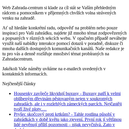
Web Zahrada-centrum si klade za cíl stát se Vaším přehledným
rádcem a pomocníkem v příjemných chvílích volna strávených
venku na zahradě.
Ať už hledáte konkrétní radu, odpověď na problém nebo pouze
inspiraci pro Vaši zahrádku, najdete již mnoho témat zodpovězených
a popsaných v různých sekcích webu. V opačném případě neváhejte
využít naší nabídky interakce pomocí dotazů v poradně, diskuze či
mnoha dalších dostupných komunikačních kanálů. Naše redakce je
tu pro vás a denně rozšiřuje množství témat probíraných na
Zahradacentrum.
Jakékoli Vaše náměty uvítáme na e-mailech uvedených v
kontaktních informacích.
Nejčtenější články
Housenky zavíječe likvidují buxusy
- Buxusy patří k velmi
oblíbeným dřevinám pěstovaným nejen v soukromých
zahradách, ale i v rozlehlých zámeckých parcích. Nejčastěji
tvoří živé ploty.…
Pryšec skočcový proti krtkům?
- Tahle rostlina působí v
zahrádkách v době květu jako zjevení. První rok jí většinou
lidé nevěnují příliš pozornosti – nijak nevyčnívá. Zato v