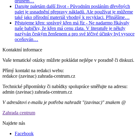
druhém…
Darujte paletám další život
- Původním posláním dřevěných
palet je usnadnění přepravy nákladů. Ale používat je můžeme
také jako přírodní materiál vhodný k recyklaci. Přinášíme…
Pěstujeme křen: správný křen má říz
- Ne nadarmo říkávaly
naše babičky, že křen má cenu zlata. V literatuře je někdy
nazýván českým ženšenem a pro své léčivé účinky byl vysoce
oceňován…
Kontaktní informace
Vaše tematické otázky můžete pokládat nejlépe v poradně či diskuzi.
Přímý kontakt na redakci webu:
redakce (zavinac) zahrada-centrum.cz
Technické připomínky či nabídky spolupráce směřujte na adresu:
admin (zavinac) zahrada-centrum.cz
V adresátovi e-mailu je potřeba nahradit "(zavinac)" znakem @
Zahrada centrum
Najdete nás
Facebook