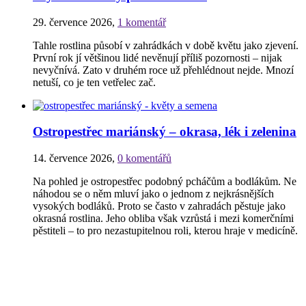
29. července 2026
,
1 komentář
Tahle rostlina působí v zahrádkách v době květu jako zjevení.
První rok jí většinou lidé nevěnují příliš pozornosti – nijak
nevyčnívá. Zato v druhém roce už přehlédnout nejde. Mnozí
netuší, co je ten vetřelec zač.
Ostropestřec mariánský – okrasa, lék i zelenina
14. července 2026
,
0 komentářů
Na pohled je ostropestřec podobný pcháčům a bodlákům. Ne
náhodou se o něm mluví jako o jednom z nejkrásnějších
vysokých bodláků. Proto se často v zahradách pěstuje jako
okrasná rostlina. Jeho obliba však vzrůstá i mezi komerčními
pěstiteli – to pro nezastupitelnou roli, kterou hraje v medicíně.