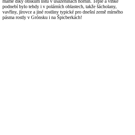
máme díky otiskům listů v usazeninách hornin. Teplé a vlhké
podnebí bylo tehdy i v polárních oblastech, takže šácholany,
vavříny, jírovce a jiné rostliny typické pro dnešní země mírného
pásma rostly v Grónsku i na Špicberkách!