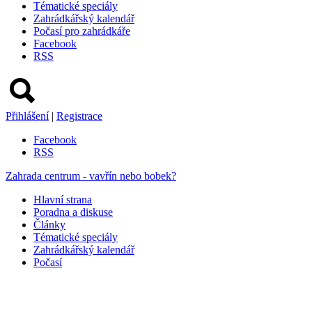
Tématické speciály
Zahrádkářský kalendář
Počasí pro zahrádkáře
Facebook
RSS
Přihlášení
|
Registrace
Facebook
RSS
Zahrada centrum - vavřín nebo bobek?
Hlavní strana
Poradna a diskuse
Články
Tématické speciály
Zahrádkářský kalendář
Počasí