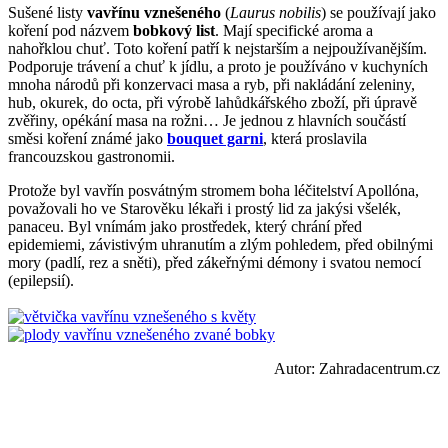
Sušené listy
vavřínu vznešeného
(
Laurus nobilis
) se používají jako
koření pod názvem
bobkový list
. Mají specifické aroma a
nahořklou chuť. Toto koření patří k nejstarším a nejpoužívanějším.
Podporuje trávení a chuť k jídlu, a proto je používáno v kuchyních
mnoha národů při konzervaci masa a ryb, při nakládání zeleniny,
hub, okurek, do octa, při výrobě lahůdkářského zboží, při úpravě
zvěřiny, opékání masa na rožni… Je jednou z hlavních součástí
směsi koření známé jako
bouquet garni
, která proslavila
francouzskou gastronomii.
Protože byl vavřín posvátným stromem boha léčitelství Apollóna,
považovali ho ve Starověku lékaři i prostý lid za jakýsi všelék,
panaceu. Byl vnímám jako prostředek, který chrání před
epidemiemi, závistivým uhranutím a zlým pohledem, před obilnými
mory (padlí, rez a sněti), před zákeřnými démony i svatou nemocí
(epilepsií).
Autor: Zahradacentrum.cz