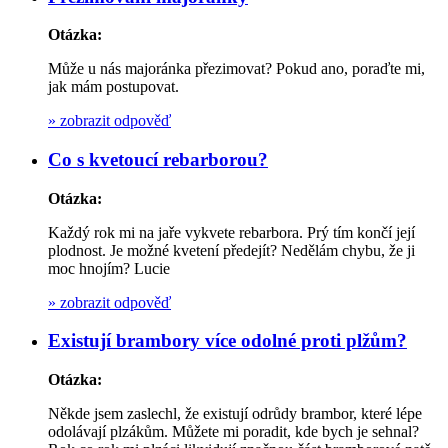
Otázka:
Může u nás majoránka přezimovat? Pokud ano, poraďte mi,
jak mám postupovat.
»
zobrazit odpověď
Co s kvetoucí rebarborou?
Otázka:
Každý rok mi na jaře vykvete rebarbora. Prý tím končí její
plodnost. Je možné kvetení předejít? Nedělám chybu, že ji
moc hnojím? Lucie
»
zobrazit odpověď
Existují brambory více odolné proti plžům?
Otázka:
Někde jsem zaslechl, že existují odrůdy brambor, které lépe
odolávají plzákům. Můžete mi poradit, kde bych je sehnal?