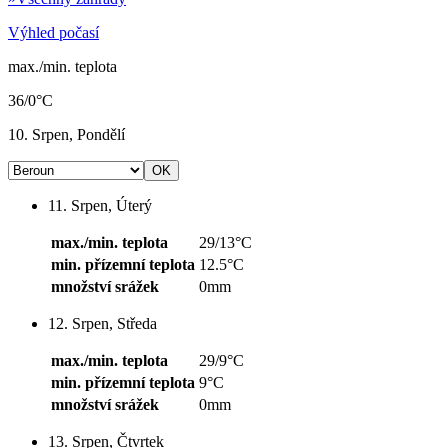
Výhled počasí
max./min. teplota
36/0°C
10. Srpen, Pondělí
11. Srpen, Úterý
max./min. teplota
29/13°C
min. přízemní teplota
12.5°C
množství srážek
0mm
12. Srpen, Středa
max./min. teplota
29/9°C
min. přízemní teplota
9°C
množství srážek
0mm
13. Srpen, Čtvrtek