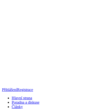
Přihlášení
Registrace
Hlavní strana
Poradna a diskuse
Články