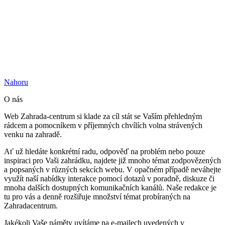
Nahoru
O nás
Web Zahrada-centrum si klade za cíl stát se Vaším přehledným
rádcem a pomocníkem v příjemných chvílích volna strávených
venku na zahradě.
Ať už hledáte konkrétní radu, odpověď na problém nebo pouze
inspiraci pro Vaši zahrádku, najdete již mnoho témat zodpovězených
a popsaných v různých sekcích webu. V opačném případě neváhejte
využít naší nabídky interakce pomocí dotazů v poradně, diskuze či
mnoha dalších dostupných komunikačních kanálů. Naše redakce je
tu pro vás a denně rozšiřuje množství témat probíraných na
Zahradacentrum.
Jakékoli Vaše náměty uvítáme na e-mailech uvedených v