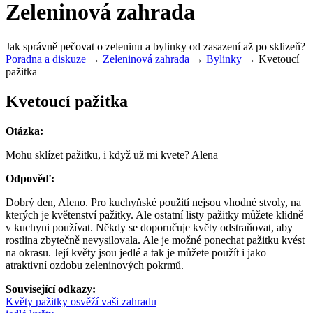
Zeleninová zahrada
Jak správně pečovat o zeleninu a bylinky od zasazení až po sklizeň?
Poradna a diskuze
→
Zeleninová zahrada
→
Bylinky
→
Kvetoucí
pažitka
Kvetoucí pažitka
Otázka:
Mohu sklízet pažitku, i když už mi kvete? Alena
Odpověď:
Dobrý den, Aleno. Pro kuchyňské použití nejsou vhodné stvoly, na
kterých je květenství pažitky. Ale ostatní listy pažitky můžete klidně
v kuchyni používat. Někdy se doporučuje květy odstraňovat, aby
rostlina zbytečně nevysilovala. Ale je možné ponechat pažitku kvést
na okrasu. Její květy jsou jedlé a tak je můžete použít i jako
atraktivní ozdobu zeleninových pokrmů.
Související odkazy:
Květy pažitky osvěží vaši zahradu