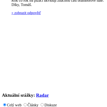
Rok co rok mi plzáci likvidují značnou část bramborové natě.
Díky, Tomáš.
»
zobrazit odpověď
Aktuální srážky:
Radar
Celý web
Články
Diskuze