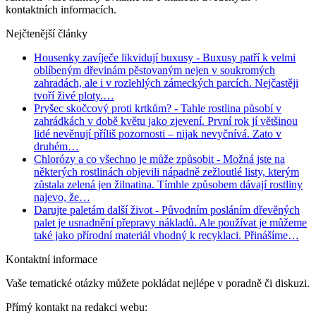
kontaktních informacích.
Nejčtenější články
Housenky zavíječe likvidují buxusy
- Buxusy patří k velmi
oblíbeným dřevinám pěstovaným nejen v soukromých
zahradách, ale i v rozlehlých zámeckých parcích. Nejčastěji
tvoří živé ploty.…
Pryšec skočcový proti krtkům?
- Tahle rostlina působí v
zahrádkách v době květu jako zjevení. První rok jí většinou
lidé nevěnují příliš pozornosti – nijak nevyčnívá. Zato v
druhém…
Chlorózy a co všechno je může způsobit
- Možná jste na
některých rostlinách objevili nápadně zežloutlé listy, kterým
zůstala zelená jen žilnatina. Tímhle způsobem dávají rostliny
najevo, že…
Darujte paletám další život
- Původním posláním dřevěných
palet je usnadnění přepravy nákladů. Ale používat je můžeme
také jako přírodní materiál vhodný k recyklaci. Přinášíme…
Kontaktní informace
Vaše tematické otázky můžete pokládat nejlépe v poradně či diskuzi.
Přímý kontakt na redakci webu: