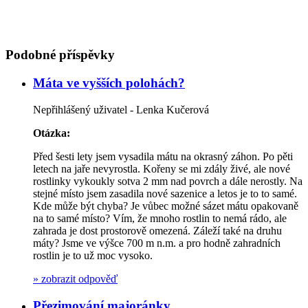
Podobné příspěvky
Máta ve vyšších polohách?
Nepřihlášený uživatel - Lenka Kučerová
Otázka:
Před šesti lety jsem vysadila mátu na okrasný záhon. Po pěti
letech na jaře nevyrostla. Kořeny se mi zdály živé, ale nové
rostlinky vykoukly sotva 2 mm nad povrch a dále nerostly. Na
stejné místo jsem zasadila nové sazenice a letos je to to samé.
Kde může být chyba? Je vůbec možné sázet mátu opakovaně
na to samé místo? Vím, že mnoho rostlin to nemá rádo, ale
zahrada je dost prostorově omezená. Záleží také na druhu
máty? Jsme ve výšce 700 m n.m. a pro hodně zahradních
rostlin je to už moc vysoko.
»
zobrazit odpověď
Přezimování majoránky