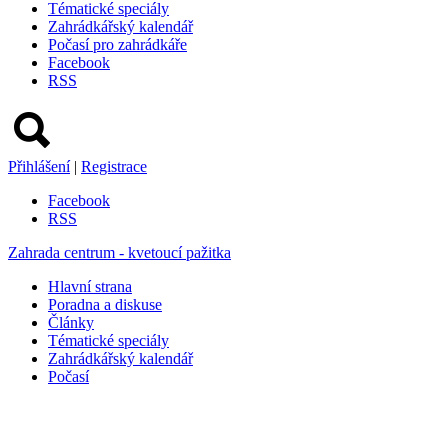
Tématické speciály
Zahrádkářský kalendář
Počasí pro zahrádkáře
Facebook
RSS
Přihlášení
|
Registrace
Facebook
RSS
Zahrada centrum - kvetoucí pažitka
Hlavní strana
Poradna a diskuse
Články
Tématické speciály
Zahrádkářský kalendář
Počasí