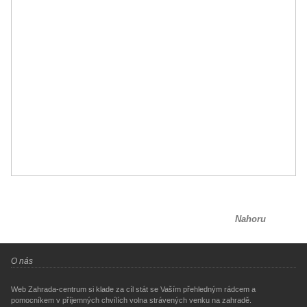
Nahoru
O nás
Web Zahrada-centrum si klade za cíl stát se Vaším přehledným rádcem a
pomocníkem v příjemných chvílích volna strávených venku na zahradě.