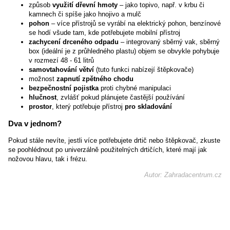
způsob
využití dřevní hmoty
– jako topivo, např. v krbu či
kamnech či spíše jako hnojivo a mulč
pohon
– více přístrojů se vyrábí na elektrický pohon, benzínové
se hodí všude tam, kde potřebujete mobilní přístroj
zachycení drceného odpadu
– integrovaný sběrný vak, sběrný
box (ideální je z průhledného plastu) objem se obvykle pohybuje
v rozmezí 48 - 61 litrů
samovtahování větví
(tuto funkci nabízejí štěpkovače)
možnost
zapnutí zpětného chodu
bezpečnostní pojistka
proti chybné manipulaci
hlučnost
, zvlášť pokud plánujete častější používání
prostor
, který potřebuje přístroj
pro skladování
Dva v jednom?
Pokud stále nevíte, jestli více potřebujete drtič nebo štěpkovač, zkuste
se poohlédnout po univerzálně použitelných drtičích, které mají jak
nožovou hlavu, tak i frézu.
Autor: Zahradacentrum.cz