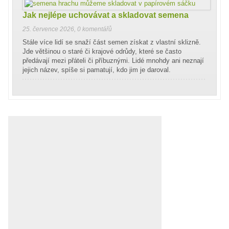
Jak nejlépe uchovávat a skladovat semena
25. července 2026
,
0 komentářů
Stále více lidí se snaží část semen získat z vlastní sklizně.
Jde většinou o staré či krajové odrůdy, které se často
předávají mezi přáteli či příbuznými. Lidé mnohdy ani neznají
jejich název, spíše si pamatují, kdo jim je daroval.