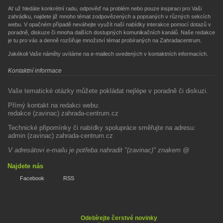
Ať už hledáte konkrétní radu, odpověď na problém nebo pouze inspiraci pro Vaši
zahrádku, najdete již mnoho témat zodpovězených a popsaných v různých sekcích
webu. V opačném případě neváhejte využít naší nabídky interakce pomocí dotazů v
poradně, diskuze či mnoha dalších dostupných komunikačních kanálů. Naše redakce
je tu pro vás a denně rozšiřuje množství témat probíraných na Zahradacentrum.
Jakékoli Vaše náměty uvítáme na e-mailech uvedených v kontaktních informacích.
Kontaktní informace
Vaše tematické otázky můžete pokládat nejlépe v poradně či diskuzi.
Přímý kontakt na redakci webu:
redakce (zavinac) zahrada-centrum.cz
Technické připomínky či nabídky spolupráce směřujte na adresu:
admin (zavinac) zahrada-centrum.cz
V adresátovi e-mailu je potřeba nahradit "(zavinac)" znakem @
Najdete nás
Facebook
RSS
Odebírejte čerstvé novinky