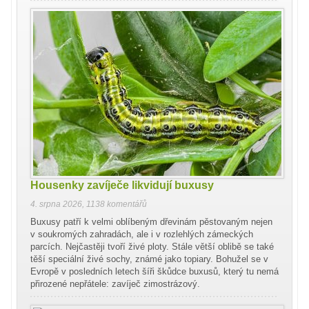
Housenky zavíječe likvidují buxusy
4. srpna 2026
,
1138 komentářů
Buxusy patří k velmi oblíbeným dřevinám pěstovaným nejen
v soukromých zahradách, ale i v rozlehlých zámeckých
parcích. Nejčastěji tvoří živé ploty. Stále větší oblibě se také
těší speciální živé sochy, známé jako topiary. Bohužel se v
Evropě v posledních letech šíři škůdce buxusů, který tu nemá
přirozené nepřátele: zavíječ zimostrázový.