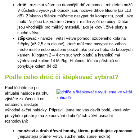
drtič
- rozseká větve na drobnější drť za pomoci rotujících nožů.
V důsledku vysokých otáček jsou nožové drtiče hlučné (až 110
dB). Získanou štěpku můžeme nasypat do kompostu, popř. jako
mulč. Nejlépe tak vrátíme živiny z rostlin zpět do půdy. Drtiče
jsou vhodnější pro měkký materiál, jako je křoví, živé ploty a
suché větve.
štěpkovač
- nařeže i větší větve pomocí ozubeného kola na
štěpky (až 2,5 cm dlouhé), které můžeme nasypat na záhon
místo mulče nebo usušené použít jako palivo třeba do krbových
kamen. Kilogram 2 – 4 cm suchých plátků a hranolků má
výhřevnost kolem 14 MJ/kg. Hlučnost těchto přístrojů se
pohybuje kolem 84 dB.
Podle čeho drtič či štěpkovač vybírat?
Poohlédněte se po
aktuální nabídce na trhu,
zjistěte zkušenosti od
ostatních, sledujte
výhodné akční nabídky. Připravili jsme pro vás devět bodů, které vám
při výběru přístroje na zpracování drobnějších větví usnadní
rozhodování:
množství a druh dřevní hmoty, kterou potřebujete zpracovat
(nejčastější průměr větví, suché nebo spíše mokré)