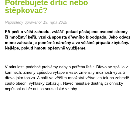
Potřebujete drtič nebo
štěpkovač?
Naposledy upraveno:
19. října 2025
Při péči o větší zahradu, zvlášť, pokud pěstujeme ovocné stromy
či množství keřů, vzniká spousta dřevního bioodpadu. Jeho odvoz
mimo zahradu je poměrně náročný a ve většině případů zbytečný.
Nejlépe, pokud hmotu opětovně využijeme.
V minulosti podobné problémy nebylo potřeba řešit. Dřevo se spálilo v
kamnech. Změny způsobu vytápění však zmenšily možnosti využití
dřeva jako topiva. A pálit ve větším množství větve jen tak na zahradě
často obecní vyhlášky zakazují. Navíc neustále doutnající ohníčky
nepůsobí dobře ani na sousedské vztahy.