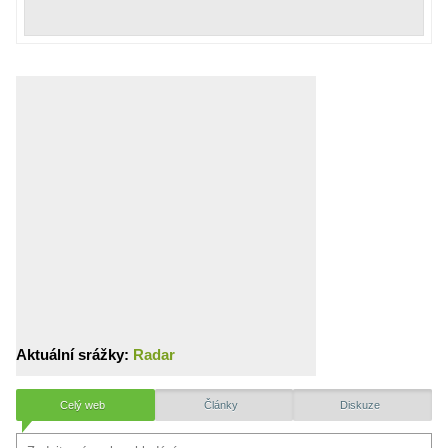
Aktuální srážky:
Radar
Celý web
Články
Diskuze