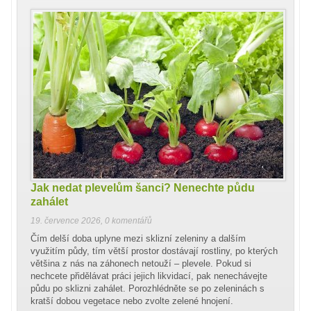
Jak nedat plevelům šanci? Nenechte půdu
zahálet
19. července 2026
,
0 komentářů
Čím delší doba uplyne mezi sklizní zeleniny a dalším
využitím půdy, tím větší prostor dostávají rostliny, po kterých
většina z nás na záhonech netouží – plevele. Pokud si
nechcete přidělávat práci jejich likvidací, pak nenechávejte
půdu po sklizni zahálet. Porozhlédněte se po zeleninách s
kratší dobou vegetace nebo zvolte zelené hnojení.