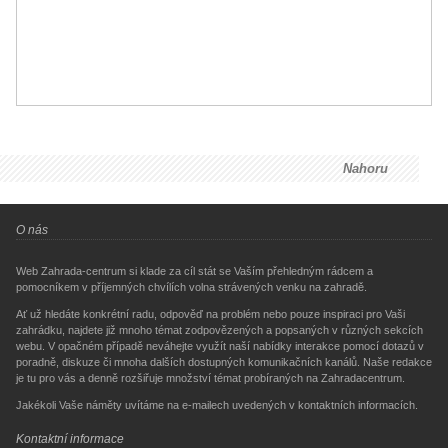
Nahoru
O nás
Web Zahrada-centrum si klade za cíl stát se Vaším přehledným rádcem a
pomocníkem v příjemných chvílích volna strávených venku na zahradě.
Ať už hledáte konkrétní radu, odpověď na problém nebo pouze inspiraci pro Vaši
zahrádku, najdete již mnoho témat zodpovězených a popsaných v různých sekcích
webu. V opačném případě neváhejte využít naší nabídky interakce pomocí dotazů v
poradně, diskuze či mnoha dalších dostupných komunikačních kanálů. Naše redakce
je tu pro vás a denně rozšiřuje množství témat probíraných na Zahradacentrum.
Jakékoli Vaše náměty uvítáme na e-mailech uvedených v kontaktních informacích.
Kontaktní informace