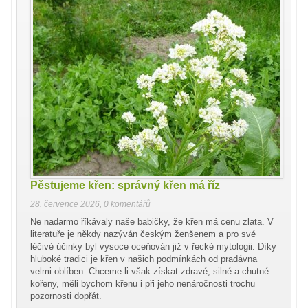
Pěstujeme křen: správný křen má říz
28. července 2026
,
0 komentářů
Ne nadarmo říkávaly naše babičky, že křen má cenu zlata. V
literatuře je někdy nazýván českým ženšenem a pro své
léčivé účinky byl vysoce oceňován již v řecké mytologii. Díky
hluboké tradici je křen v našich podmínkách od pradávna
velmi oblíben. Chceme-li však získat zdravé, silné a chutné
kořeny, měli bychom křenu i při jeho nenáročnosti trochu
pozornosti dopřát.