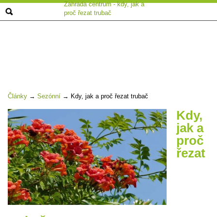
Zahrada centrum - kdy, jak a
proč řezat trubač
Články
→
Sezónní
→
Kdy, jak a proč řezat trubač
Kdy,
jak a
proč
řezat