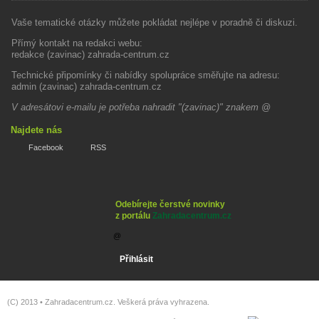
Vaše tematické otázky můžete pokládat nejlépe v poradně či diskuzi.
Přímý kontakt na redakci webu:
redakce (zavinac) zahrada-centrum.cz
Technické připomínky či nabídky spolupráce směřujte na adresu:
admin (zavinac) zahrada-centrum.cz
V adresátovi e-mailu je potřeba nahradit "(zavinac)" znakem @
Najdete nás
Facebook
RSS
Odebírejte čerstvé novinky
z portálu
Zahradacentrum.cz
(C) 2013 •
Zahradacentrum.cz
. Veškerá práva vyhrazena.