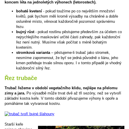
koncem léta na jednoletých výhonech (letorostech).
bohaté kvetení
- pokud toužíme po co největším množství
květů, pak bychom měli kromě výsadby na chráněné a dobře
osluněné místo, věnovat každoročně pozornost správnému
řezu.
bujný růst
- pokud rostlinu pěstujeme především za účelem co
nejrychlejšího maskování určité části zahrady, pak každoroční
řez není nutný. Musíme však počítat s méně bohatým
kvetením.
stromková varianta
– pěstujeme-li trubač jako stromek,
nesmíme zapomenout, že byť se jedná původně o liánu, jeho
kmen potřebuje trvale silnou oporu. I v tomto případě je vhodný
každoroční silný řez.
Řez trubače
Trubač řežeme v období vegetačního klidu, nejlépe na přelomu
zimy a jara.
Po výsadbě může trvat dvě až tři sezóny, než se vytvoří
základní kostra keře. V tomto období přivazujeme výhony k opoře a
pomáháme tak vytvarovat kostru.
Starší keře