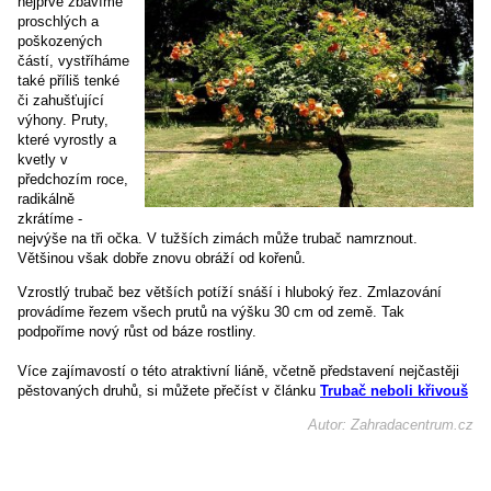
nejprve zbavíme
proschlých a
poškozených
částí, vystříháme
také příliš tenké
či zahušťující
výhony. Pruty,
které vyrostly a
kvetly v
předchozím roce,
radikálně
zkrátíme -
nejvýše na tři očka. V tužších zimách může trubač namrznout.
Většinou však dobře znovu obráží od kořenů.
Vzrostlý trubač bez větších potíží snáší i hluboký řez. Zmlazování
provádíme řezem všech prutů na výšku 30 cm od země. Tak
podpoříme nový růst od báze rostliny.
Více zajímavostí o této atraktivní liáně, včetně představení nejčastěji
pěstovaných druhů, si můžete přečíst v článku
Trubač neboli křivouš
Autor: Zahradacentrum.cz