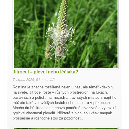
Jitrocel – plevel nebo léčivka?
7. srpna 2026
,
0 komentářů
Rostlina je značně rozšířená nejen u nás, ale téměř kdekoliv
na světě. Jitrocel roste v různých prostředích: na lukách,
pastvinách a polích, na mezích a travnatých místech, najít ho
můžete také ve světlých lesích nebo u cest a v příkopech.
Mnoho druhů jitrocele se chová poměrně invazivně a vykazují
typické vlastnosti plevelů. Některé z nich jsou však naopak
prospěšné a rozhodně stojí za pozornost..