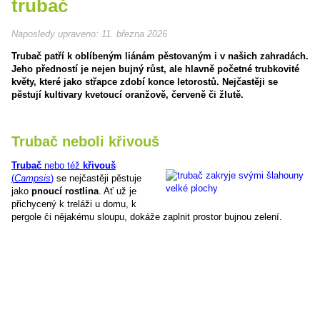
trubač
Naposledy upraveno:
11. března 2026
Trubač patří k oblíbeným liánám pěstovaným i v našich zahradách.
Jeho předností je nejen bujný růst, ale hlavně početné trubkovité
květy, které jako střapce zdobí konce letorostů. Nejčastěji se
pěstují kultivary kvetoucí oranžově, červeně či žlutě.
Trubač neboli křivouš
Trubač
nebo též
křivouš
(
Campsis
)
se nejčastěji pěstuje
jako
pnoucí rostlina
. Ať už je
přichycený k treláži u domu, k
pergole či nějakému sloupu, dokáže zaplnit prostor bujnou zelení.