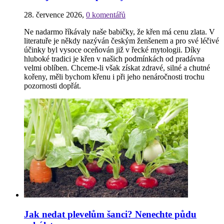
28. července 2026
,
0 komentářů
Ne nadarmo říkávaly naše babičky, že křen má cenu zlata. V
literatuře je někdy nazýván českým ženšenem a pro své léčivé
účinky byl vysoce oceňován již v řecké mytologii. Díky
hluboké tradici je křen v našich podmínkách od pradávna
velmi oblíben. Chceme-li však získat zdravé, silné a chutné
kořeny, měli bychom křenu i při jeho nenáročnosti trochu
pozornosti dopřát.
Jak nedat plevelům šanci? Nenechte půdu