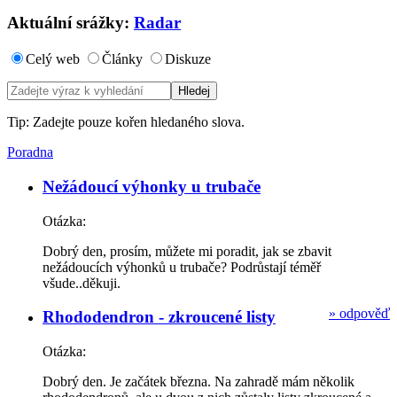
Aktuální srážky:
Radar
Celý web
Články
Diskuze
Tip: Zadejte pouze kořen hledaného slova.
Poradna
Nežádoucí výhonky u trubače
Otázka:
Dobrý den, prosím, můžete mi poradit, jak se zbavit
nežádoucích výhonků u trubače? Podrůstají téměř
všude..děkuji.
»
odpověď
Rhododendron - zkroucené listy
Otázka:
Dobrý den. Je začátek března. Na zahradě mám několik