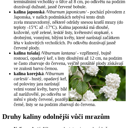
terminálními vrcholíky o šířce až 8 cm, po odkvětu na podzim
dozrávají dužnaté, jasně červené bobule.
kalina japonská
/Viburnum japonicum/
- pochází původem z
Japonska, v našich podmínkách nebývá tento druh
zcela mrazuvzdorný, některé odrůdy snesou kratší mrazy (do
teploty -15°C až -17°C). Kalina japonská má dlouhé,
kožovité, sytě zelené, lesklé listy, květenství stopkaté, s
drobnými, vonnými, bílými květy, které narůstají začátkem
léta v kulovitých vrcholících. Po odkvětu dozrávají jasně
červené plody.
kalina tušalaj
/Viburnum lantana/
- vzpřímený, bujně
rostoucí, opadavý keř, s listy dlouhými až 12 cm, na podzim
se často zbarvuje do červena, vejčitě protáhlé plody získávají
ve zralosti barvu černou.
kalina korejská
/Viburnum
carlesii/
- hustý, opadavý keř,
od poloviny jara narůstají
velmi vonné květy, barvy bílé
až narůžovělé, po odkvětu se
mění v plody červené, později
černé, listy se na podzim zbarvují do červena.
Druhy kaliny odolnější vůči mrazům