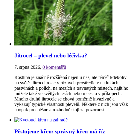
Jitrocel – plevel nebo léčivka?
7. srpna 2026
,
0 komentářů
Rostlina je značně rozšířená nejen u nás, ale téměř kdekoliv
na světě. Jitrocel roste v různých prostředích: na lukách,
pastvinách a polích, na mezích a travnatých místech, najít ho
můžete také ve světlých lesích nebo u cest a v příkopech.
Mnoho druhů jitrocele se chová poměrně invazivně a
vykazují typické vlastnosti plevelů. Některé z nich jsou však
naopak prospěšné a rozhodně stojí za pozornost..
Pěstujeme křen: správný křen má říz