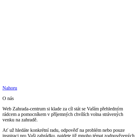
Nahoru
O nás
Web Zahrada-centrum si klade za cíl stát se Vaším přehledným
rádcem a pomocníkem v příjemných chvílích volna strávených
venku na zahradě.
Ať už hledáte konkrétní radu, odpověď na problém nebo pouze
inspiraci pro Vaši zahrádku, najdete již mnoho témat zodpovězených