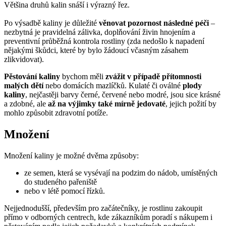
Většina druhů kalin snáší i výrazný řez.
Po výsadbě kaliny je důležité
věnovat pozornost následné péči
–
nezbytná je pravidelná zálivka, doplňování živin hnojením a
preventivní průběžná kontrola rostliny (zda nedošlo k napadení
nějakými škůdci, které by bylo žádoucí včasným zásahem
zlikvidovat).
Pěstování kaliny
bychom měli
zvážit v případě přítomnosti
malých dětí
nebo domácích mazlíčků. Kulaté či oválné
plody
kaliny
, nejčastěji barvy černé, červené nebo modré, jsou sice krásné
a zdobné, ale
až na výjimky také mírně jedovaté
, jejich požití by
mohlo způsobit zdravotní potíže.
Množení
Množení kaliny je možné dvěma způsoby:
ze semen, která se vysévají na podzim do nádob, umístěných
do studeného pařeniště
nebo v létě pomocí řízků.
Nejjednodušší, především pro začátečníky, je rostlinu zakoupit
přímo v odborných centrech, kde zákazníkům poradí s nákupem i