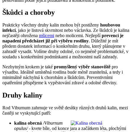
pěstováním podle jejich požadavků a konkrétních podmínek.
Škůdci a choroby
Prakticky všechny druhy kalin mohou být postiženy
houbovou
infekcí
, jako je listová skvrnitost nebo václavka. Ze škůdců je kalina
nejčastěji ohrožena
mšicemi
nebo molicemi. Nejlepší
prevencí je
napadení předcházet již při výběru rostliny
. Důležité je mít
předem dostatek informací o konkrétním druhu, který plánujeme v
zahradě vysadit. Volíme druhy odolné, co nejméně problematické, v
souladu s konkrétními podmínkami a možnostmi naší zahrady.
Nezbytným krokem je také
promyšlený výběr stanoviště
pro
výsadbu. Ideálně umístěná rostlina bude méně zranitelná, a tedy i
minimálně náchylná k chorobám a škůdcům. Preventivními
opatřeními přispějeme k vypěstování zdravé a odolné dřeviny.
Druhy kaliny
Rod Viburnum zahrnuje ve světě desítky různých druhů kalin, mezi
častěji se vyskytující patří:
kalina obecná
/Viburnum
opulus/
- kvete bíle, od konce jara a začátkem léta, plochými