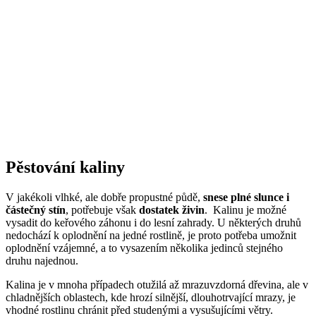
Pěstování kaliny
V jakékoli vlhké, ale dobře propustné půdě,
snese plné slunce i
částečný stín
, potřebuje však
dostatek živin
. Kalinu je možné
vysadit do keřového záhonu i do lesní zahrady. U některých druhů
nedochází k oplodnění na jedné rostlině, je proto potřeba umožnit
oplodnění vzájemné, a to vysazením několika jedinců stejného
druhu najednou.
Kalina je v mnoha případech otužilá až mrazuvzdorná dřevina, ale v
chladnějších oblastech, kde hrozí silnější, dlouhotrvající mrazy, je
vhodné rostlinu chránit před studenými a vysušujícími větry.