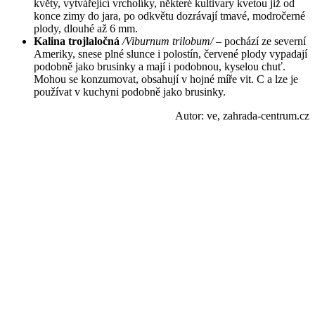
květy, vytvářející vrcholíky, některé kultivary kvetou již od
konce zimy do jara, po odkvětu dozrávají tmavé, modročerné
plody, dlouhé až 6 mm.
Kalina trojlaločná
/Viburnum trilobum/
– pochází ze severní
Ameriky, snese plné slunce i polostín, červené plody vypadají
podobně jako brusinky a mají i podobnou, kyselou chuť.
Mohou se konzumovat, obsahují v hojné míře vit. C a lze je
používat v kuchyni podobně jako brusinky.
Autor: ve, zahrada-centrum.cz