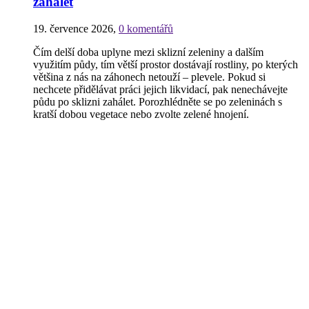
zahálet
19. července 2026
,
0 komentářů
Čím delší doba uplyne mezi sklizní zeleniny a dalším
využitím půdy, tím větší prostor dostávají rostliny, po kterých
většina z nás na záhonech netouží – plevele. Pokud si
nechcete přidělávat práci jejich likvidací, pak nenechávejte
půdu po sklizni zahálet. Porozhlédněte se po zeleninách s
kratší dobou vegetace nebo zvolte zelené hnojení.