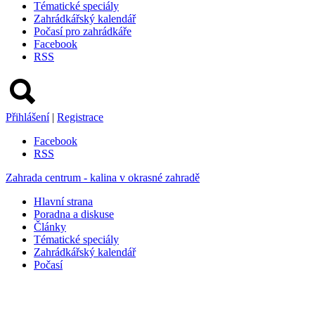
Tématické speciály
Zahrádkářský kalendář
Počasí pro zahrádkáře
Facebook
RSS
Přihlášení
|
Registrace
Facebook
RSS
Zahrada centrum - kalina v okrasné zahradě
Hlavní strana
Poradna a diskuse
Články
Tématické speciály
Zahrádkářský kalendář
Počasí