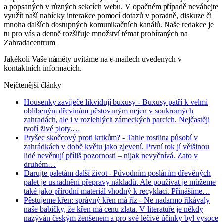
a popsaných v různých sekcích webu. V opačném případě neváhejte
využít naší nabídky interakce pomocí dotazů v poradně, diskuze či
mnoha dalších dostupných komunikačních kanálů. Naše redakce je
tu pro vás a denně rozšiřuje množství témat probíraných na
Zahradacentrum.
Jakékoli Vaše náměty uvítáme na e-mailech uvedených v
kontaktních informacích.
Nejčtenější články
Housenky zavíječe likvidují buxusy
- Buxusy patří k velmi
oblíbeným dřevinám pěstovaným nejen v soukromých
zahradách, ale i v rozlehlých zámeckých parcích. Nejčastěji
tvoří živé ploty.…
Pryšec skočcový proti krtkům?
- Tahle rostlina působí v
zahrádkách v době květu jako zjevení. První rok jí většinou
lidé nevěnují příliš pozornosti – nijak nevyčnívá. Zato v
druhém…
Darujte paletám další život
- Původním posláním dřevěných
palet je usnadnění přepravy nákladů. Ale používat je můžeme
také jako přírodní materiál vhodný k recyklaci. Přinášíme…
Pěstujeme křen: správný křen má říz
- Ne nadarmo říkávaly
naše babičky, že křen má cenu zlata. V literatuře je někdy
nazýván českým ženšenem a pro své léčivé účinky byl vysoce