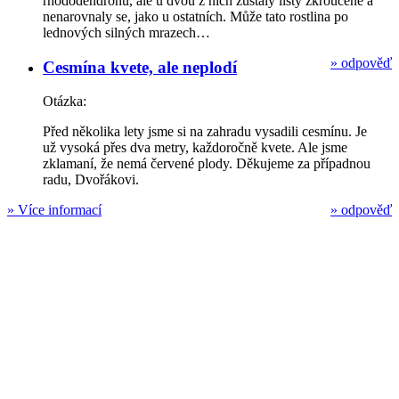
rhododendronů, ale u dvou z nich zůstaly listy zkroucené a
nenarovnaly se, jako u ostatních. Může tato rostlina po
lednových silných mrazech…
»
odpověď
Cesmína kvete, ale neplodí
Otázka:
Před několika lety jsme si na zahradu vysadili cesmínu. Je
už vysoká přes dva metry, každoročně kvete. Ale jsme
zklamaní, že nemá červené plody. Děkujeme za případnou
radu, Dvořákovi.
»
Více informací
»
odpověď