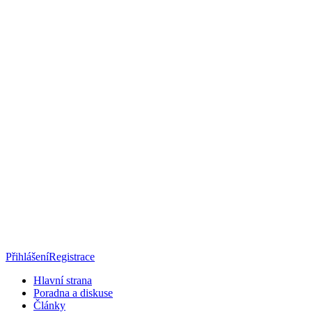
Přihlášení
Registrace
Hlavní strana
Poradna a diskuse
Články