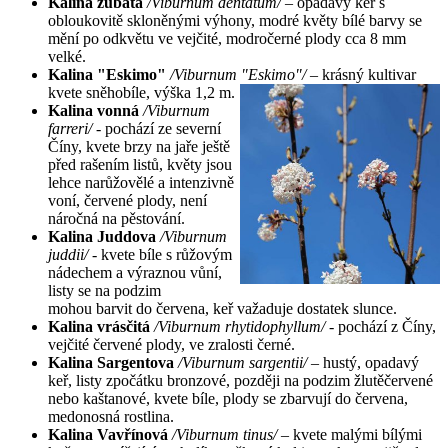
Kalina zubatá
/Viburnum dentatum/
– opadavý keř s
obloukovitě skloněnými výhony, modré květy bílé barvy se
mění po odkvětu ve vejčité, modročerné plody cca 8 mm
velké.
Kalina "Eskimo"
/Viburnum "Eskimo"/
– krásný kultivar
kvete sněhobíle, výška 1,2 m.
Kalina vonná
/Viburnum
farreri/
- pochází ze severní
Číny, kvete brzy na jaře ještě
před rašením listů, květy jsou
lehce narůžovělé a intenzivně
voní, červené plody, není
náročná na pěstování.
Kalina Juddova
/Viburnum
juddii/
- kvete bíle s růžovým
nádechem a výraznou vůní,
listy se na podzim
mohou barvit do červena, keř važaduje dostatek slunce.
Kalina vrásčitá
/Viburnum rhytidophyllum/ -
pochází z Číny,
vejčité červené plody, ve zralosti černé.
Kalina Sargentova
/Viburnum sargentii/
– hustý, opadavý
keř, listy zpočátku bronzové, později na podzim žlutěčervené
nebo kaštanové, kvete bíle, plody se zbarvují do červena,
medonosná rostlina.
Kalina Vavřínová
/Viburnum tinus/
– kvete malými bílými