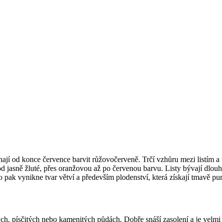
ínají od konce července barvit růžovočerveně. Trčí vzhůru mezi listím 
d jasně žluté, přes oranžovou až po červenou barvu. Listy bývají dlouh
 pak vynikne tvar větví a především plodenství, která získají tmavě pu
h, písčitých nebo kamenitých půdách. Dobře snáší zasolení a je velmi 