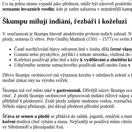
Co na jednu stranu vypadá jako přednost, může být zároveň prokletí
seznamu invazních rostlin
, kde je zatím zařazena v nejmírnější kat
Škumpu milují indiáni, řezbáři i koželuzi
V současnosti je škumpa hlavně atraktivním prvkem našich zahrad. Naši
plody, semena či větve. Petr Ondřej Mathioli (1501 – 1577) ve svém He
Časté navlhčování hlavy odvarem listí v louhu dělá
černé vlas
Gummi nebo pryskyřice, prýštící z tohoto stromku, vložená do
Koželuzi používají jeho listí a kůry
k vydělávání a zhuštění k
Utlučeného semene sumachového používali staří onoho času
v
Dřevo škumpy orobincové má výraznou kresbu v odstínech zelené a hn
možné získat olej na výrobu svíček.
Škumpa má své místo také
v gastronomii.
Dřívější název škumpa ocetn
chuť. Z plodů škumpy orobincové připravovali indiáni růžový nápoj
přibližně 6 plodenství. Zralé plody zalijete studenou vodou, rozmač
Někdo nápoj přislazuje, jiní dávají přednost přírodní podobě.
Šťáva ze semen a plodů
se přidává do salátů, jogurtů, omáček a ma
koření
dodává chuť rybám a masu. Nejčastěji se používá místo citró
ve Středomoří a jihozápadní Asii.