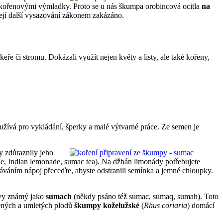
m kořenovými výmladky. Proto se u nás škumpa orobincová ocitla
na
její další vysazování zákonem zakázáno.
ře či stromu. Dokázali využít nejen květy a listy, ale také kořeny,
užívá pro vykládání, šperky a malé výtvarné práce. Ze semen je
y zdůraznily jeho
, Indian lemonade, sumac tea). Na džbán limonády potřebujete
dáváním nápoj přeceďte, abyste odstranili semínka a jemné chloupky.
arvy známý jako
sumach
(někdy psáno též sumac, sumaq, sumah). Toto
šených a umletých plodů
škumpy koželužské
(
Rhus coriaria
) domácí