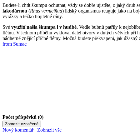
Budete-li chtít škumpu ochutnat, vždy se dobře ujistěte, o jaký druh s
lakodárnou
(
Rhus verniciflua
) lidský organismus reaguje jako na b
vyrážky a těžko hojitelné rány.
Své
využití našla škumpa i v hudbě.
Vedle bubnů patřily k nejoblí
flétnu. V jednom příběhu vykloval datel otvory v dutých větvích při hl
nádherně znějící příčné flétny. Možná budete překvapeni, jak úžasný
from Sumac
Počet příspěvků (0)
Nový komentář
Zobrazit vše