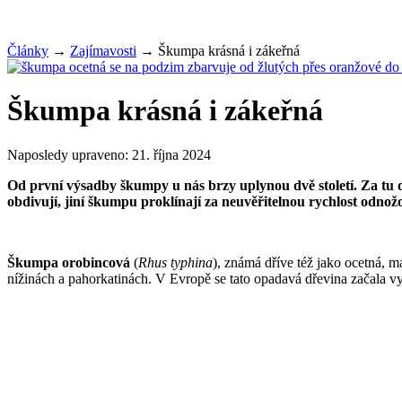
Články
→
Zajímavosti
→
Škumpa krásná i zákeřná
Škumpa krásná i zákeřná
Naposledy upraveno:
21. října 2024
Od první výsadby škumpy u nás brzy uplynou dvě století. Za tu do
obdivují, jiní škumpu proklínají za neuvěřitelnou rychlost odno
Škumpa orobincová
(
Rhus typhina
), známá dříve též jako ocetná, 
nížinách a pahorkatinách. V Evropě se tato opadavá dřevina začala vy