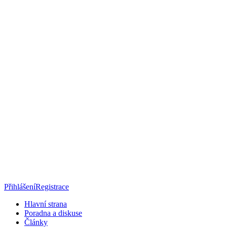
Přihlášení
Registrace
Hlavní strana
Poradna a diskuse
Články