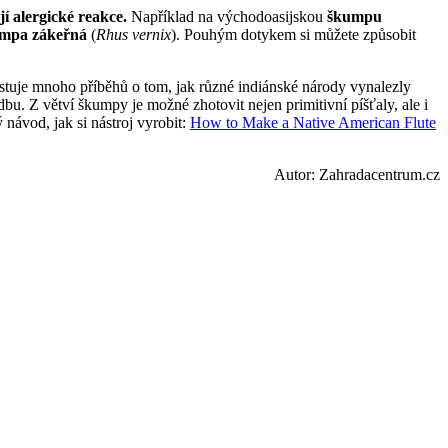
í alergické reakce.
Například na východoasijskou
škumpu
mpa zákeřná
(
Rhus vernix
). Pouhým dotykem si můžete způsobit
tuje mnoho příběhů o tom, jak různé indiánské národy vynalezly
dbu. Z větví škumpy je možné zhotovit nejen primitivní píšťaly, ale i
 návod, jak si nástroj vyrobit:
How to Make a Native American Flute
Autor: Zahradacentrum.cz