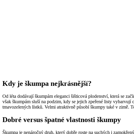
Kdy je škumpa nejkrásnější?
Od léta dodávají škumpám eleganci šišticová plodenství, která se zač
však škumpám sluší na podzim, kdy se jejich zpeřené listy vybarvují o
tmavozelených lístků. Velmi atraktivně působí škumpy také v zimě. To
Dobré versus špatné vlastnosti škumpy
Škumpa je nenáročný druh, který dobře roste na suchých i zamokřenýc