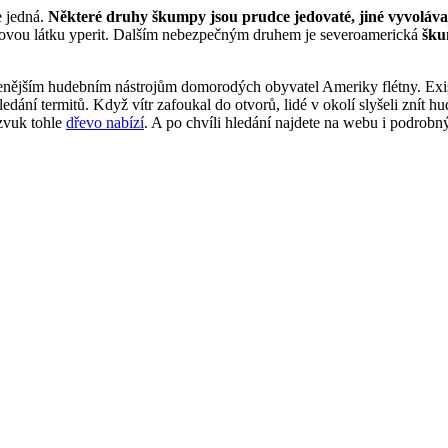
e jedná.
Některé druhy škumpy jsou prudce jedovaté, jiné vyvolávaj
ojovou látku yperit. Dalším nebezpečným druhem je severoamerická
šku
benějším hudebním nástrojům domorodých obyvatel Ameriky flétny. Exis
edání termitů. Když vítr zafoukal do otvorů, lidé v okolí slyšeli znít hu
 zvuk tohle
dřevo nabízí
. A po chvíli hledání najdete na webu i podrobný