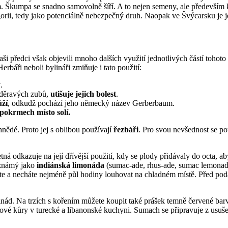
m. Škumpa se snadno samovolně šíří. A to nejen semeny, ale předevší
egorii, tedy jako potenciálně nebezpečný druh. Naopak ve Švýcarsku je 
 předci však objevili mnoho dalších využití jednotlivých částí tohoto ke
rbáři neboli bylináři zmiňuje i tato použití:
y
.
 děravých zubů,
utišuje jejich bolest
.
ůží
, odkudž pochází jeho německý název Gerberbaum.
 pokrmech místo solí.
ědé. Proto jej s oblibou používají
řezbáři
. Pro svou nevšednost se po
á odkazuje na její dřívější použití, kdy se plody přidávaly do octa, ab
 známý jako
indiánská limonáda
(sumac-ade, rhus-ade, sumac lemonade
káte a necháte nejméně půl hodiny louhovat na chladném místě. Před po
rinád. Na trzích s kořením můžete koupit také prášek temně červené b
nové kůry v turecké a libanonské kuchyni. Sumach se připravuje z usu