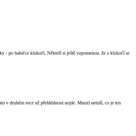
ky - po babičce klokočí. Někteří si ještě vzpomenou, že z klokočí se
Zato v druhém roce už přehlédnout nejde. Mnozí netuší, co je ten