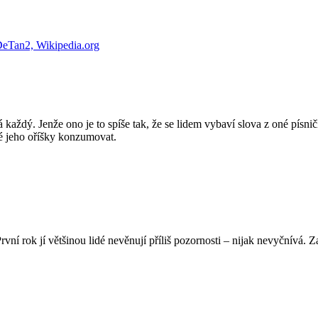
každý. Jenže ono je to spíše tak, že se lidem vybaví slova z oné písnič
né jeho oříšky konzumovat.
rvní rok jí většinou lidé nevěnují příliš pozornosti – nijak nevyčnívá. 