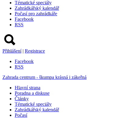
Tématické speciály
Zahrádkářský kalendář
Počasí pro zahrádkáře
Facebook
RSS
Přihlášení
|
Registrace
Facebook
RSS
Zahrada centrum - škumpa krásná i zákeřná
Hlavní strana
Poradna a diskuse
Články
Tématické speciály
Zahrádkářský kalendář
Počasí