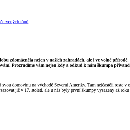
bu zdomácněla nejen v našich zahradách, ale i ve volné přírodě. Z
žování. Prozradíme vám nejen kdy a odkud k nám škumpa přivandrova
má svou domovinu na východě Severní Ameriky. Tam nejčastěji roste v o
sazovat již v 17. století, ale u nás byly první škumpy vysazeny až rok