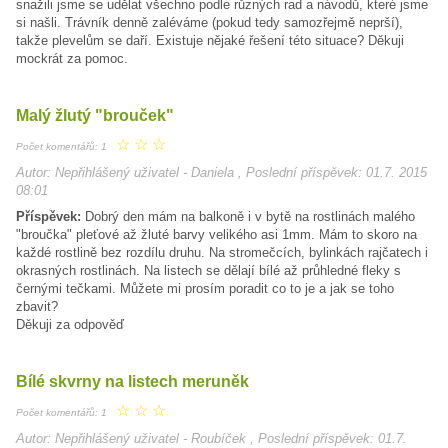
snažili jsme se udělat všechno podle různých rad a návodů, které jsme
si našli. Trávník denně zaléváme (pokud tedy samozřejmě neprší),
takže plevelům se daří. Existuje nějaké řešení této situace? Děkuji
mockrát za pomoc.
Malý žlutý "brouček"
☆
☆
☆
Počet komentářů: 1
Autor: Nepřihlášený uživatel - Daniela , Poslední příspěvek: 01.7. 2015
08:01
Příspěvek:
Dobrý den mám na balkoně i v bytě na rostlinách malého
"broučka" pleťové až žluté barvy velikého asi 1mm. Mám to skoro na
každé rostlině bez rozdílu druhu. Na stromečcích, bylinkách rajčatech i
okrasných rostlinách. Na listech se dělají bílé až průhledné fleky s
černými tečkami. Můžete mi prosím poradit co to je a jak se toho
zbavit?
Děkuji za odpověď
Bílé skvrny na listech meruněk
☆
☆
☆
Počet komentářů: 1
Autor: Nepřihlášený uživatel - Roubíček , Poslední příspěvek: 01.7.