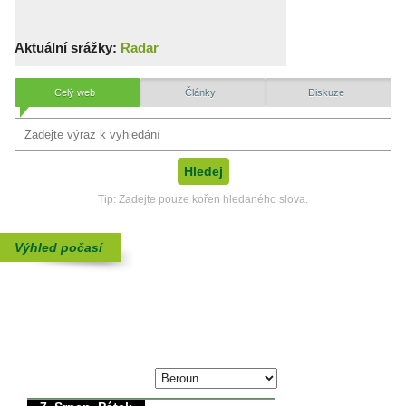
Aktuální srážky:
Radar
Celý web
Články
Diskuze
Tip: Zadejte pouze kořen hledaného slova.
Výhled počasí
max./min. teplota
6. Srpen, Čtvrtek
34/0°C