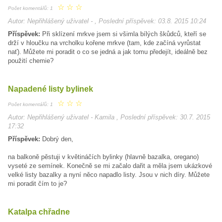
☆
☆
☆
Počet komentářů: 1
Autor: Nepřihlášený uživatel - , Poslední příspěvek: 03.8. 2015 10:24
Příspěvek:
Při sklízení mrkve jsem si všimla bílých škůdců, kteří se
drží v hloučku na vrcholku kořene mrkve (tam, kde začíná vyrůstat
nať). Můžete mi poradit o co se jedná a jak tomu předejít, ideálně bez
použití chemie?
Napadené listy bylinek
☆
☆
☆
Počet komentářů: 1
Autor: Nepřihlášený uživatel - Kamila , Poslední příspěvek: 30.7. 2015
17:32
Příspěvek:
Dobrý den,
na balkoně pěstuji v květináčích bylinky (hlavně bazalka, oregano)
vyseté ze semínek. Konečně se mi začalo dařit a měla jsem ukázkové
velké listy bazalky a nyní něco napadlo listy. Jsou v nich díry. Můžete
mi poradit čím to je?
Katalpa chřadne