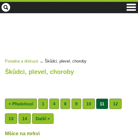
Zahrada
centrum
-
vše
pro
vaši
zahradu
Poradna a diskuze
→
Škůdci, plevel, choroby
Škůdci, plevel, choroby
Přidat vlákno
« Předchozí
1
4
8
9
10
11
12
13
14
Další »
Mšice na mrkvi