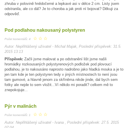
zhruba v polovině hnědočerné a lepkavé asi v délce 2 cm. Listy jsem
odstranila, ale co dál? Je to choroba a jak proti ní bojovat? Děkuji za
odpověď.
Pod podlahou nakousaný polystyren
☆
☆
☆
Počet komentářů: 4
Autor: Nepřihlášený uživatel - Michal Majak, Poslední příspěvek: 31.5.
2015 13:13
Příspěvek:
Začli jsme malovat a po odstranění lišt jsme našli
hromádky rozkousaných polystyrenových podložek pod plovoucí
podlahou, je to nakousáno naprosto nadrobno jako hladká mouka a je to
jen tam kde je ten polystyren tedy v jiných místnostech to není jsou
tam gumové, a hlavně jenom za skříněma nikde jinde, dal bych sem
fotky ale nejde to sem vložit...Ví někdo mi poradit? celkem mě to
znepokojuje...
Pýr v malinách
☆
☆
☆
Počet komentářů: 1
Autor: Nepřihlášený uživatel - Ivana , Poslední příspěvek: 27.5. 2015
07:04