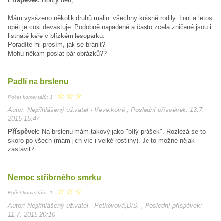
Příspěvek:
Dobrý den,
Mám vysázeno několik druhů malin, všechny krásně rodily. Loni a letos
opět je cosi devastuje. Podobně napadené a často zcela zničené jsou i
listnaté keře v blízkém lesoparku.
Poradíte mi prosím, jak se bránit?
Mohu někam poslat pár obrázků??
Padlí na brslenu
☆
☆
☆
Počet komentářů: 1
Autor: Nepřihlášený uživatel - Veverková , Poslední příspěvek: 13.7.
2015 15:47
Příspěvek:
Na brslenu mám takový jako "bílý prášek". Rozlézá se to
skoro po všech (mám jich víc i velké rostliny). Je to možné nějak
zastavit?
Nemoc stříbrného smrku
☆
☆
☆
Počet komentářů: 1
Autor: Nepřihlášený uživatel - Petkovová,DiS. , Poslední příspěvek:
11.7. 2015 20:10