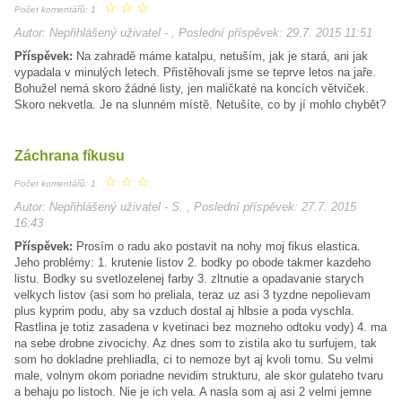
☆
☆
☆
Počet komentářů: 1
Autor: Nepřihlášený uživatel - , Poslední příspěvek: 29.7. 2015 11:51
Příspěvek:
Na zahradě máme katalpu, netuším, jak je stará, ani jak
vypadala v minulých letech. Přistěhovali jsme se teprve letos na jaře.
Bohužel nemá skoro žádné listy, jen maličkaté na koncích větviček.
Skoro nekvetla. Je na slunném místě. Netušíte, co by jí mohlo chybět?
Záchrana fíkusu
☆
☆
☆
Počet komentářů: 1
Autor: Nepřihlášený uživatel - S. , Poslední příspěvek: 27.7. 2015
16:43
Příspěvek:
Prosím o radu ako postavit na nohy moj fikus elastica.
Jeho problémy: 1. krutenie listov 2. bodky po obode takmer kazdeho
listu. Bodky su svetlozelenej farby 3. zltnutie a opadavanie starych
velkych listov (asi som ho preliala, teraz uz asi 3 tyzdne nepolievam
plus kyprim podu, aby sa vzduch dostal aj hlbsie a poda vyschla.
Rastlina je totiz zasadena v kvetinaci bez mozneho odtoku vody) 4. ma
na sebe drobne zivocichy. Az dnes som to zistila ako tu surfujem, tak
som ho dokladne prehliadla, ci to nemoze byt aj kvoli tomu. Su velmi
male, volnym okom poriadne nevidim strukturu, ale skor gulateho tvaru
a behaju po listoch. Nie je ich vela. A nasla som aj asi 2 velmi jemne