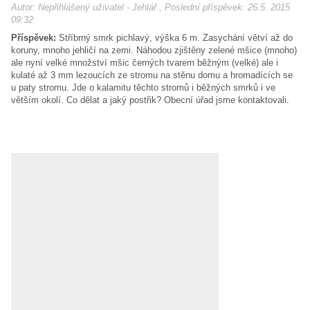
Autor: Nepřihlášený uživatel - Jehlář , Poslední příspěvek: 26.5. 2015
09:32
Příspěvek:
Stříbrný smrk pichlavý, výška 6 m. Zasychání větví až do
koruny, mnoho jehličí na zemi. Náhodou zjištěny zelené mšice (mnoho)
ale nyní velké množství mšic černých tvarem běžným (velké) ale i
kulaté až 3 mm lezoucích ze stromu na stěnu domu a hromadících se
u paty stromu. Jde o kalamitu těchto stromů i běžných smrků i ve
větším okolí. Co dělat a jaký postřik? Obecní úřad jsme kontaktovali.