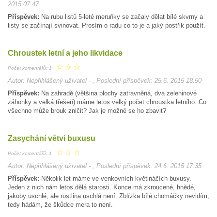
2015 07:47
Příspěvek:
Na rubu listů 5-leté meruňky se začaly dělat bílé skvrny a
listy se začínají svinovat. Prosím o radu co to je a jaký postřik použít.
Chroustek letní a jeho likvidace
☆
☆
☆
Počet komentářů: 1
Autor: Nepřihlášený uživatel - , Poslední příspěvek: 25.6. 2015 18:50
Příspěvek:
Na zahradě (většina plochy zatravněná, dva zeleninové
záhonky a velká třešeň) máme letos velký počet chroustka letního. Co
všechno může brouk zničit? Jak je možné se ho zbavit?
Zasychání větví buxusu
☆
☆
☆
Počet komentářů: 1
Autor: Nepřihlášený uživatel - , Poslední příspěvek: 24.6. 2015 17:35
Příspěvek:
Několik let máme ve venkovních květináčích buxusy.
Jeden z nich nám letos dělá starosti. Konce má zkroucené, hnědé,
jakoby uschlé, ale rostlina uschlá není. Zblízka bílé chomáčky nevidím,
tedy hádám, že škůdce mera to není.