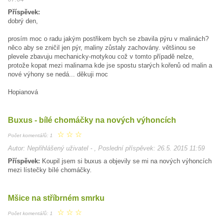
Příspěvek:
dobrý den,
prosím moc o radu jakým postřikem bych se zbavila pýru v malinách?
něco aby se zničil jen pýr, maliny zůstaly zachovány. většinou se
plevele zbavuju mechanicky-motykou což v tomto případě nelze,
protože kopat mezi malinama kde jse spostu starých kořenů od malin a
nové výhony se nedá... děkuji moc
Hopianová
Buxus - bílé chomáčky na nových výhoncích
☆
☆
☆
Počet komentářů: 1
Autor: Nepřihlášený uživatel - , Poslední příspěvek: 26.5. 2015 11:59
Příspěvek:
Koupil jsem si buxus a objevily se mi na nových výhoncích
mezi lístečky bílé chomáčky.
Mšice na stříbrném smrku
☆
☆
☆
Počet komentářů: 1