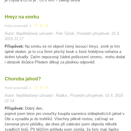
je chyba a co to je , co s ním ? Děkuji dvora
Hmyz na smrku
☆
☆
☆
Počet komentářů: 2
Autor: Nepřihlášený uživatel - Petr Tuček, Poslední příspěvek: 01.6.
2015 21:17
Příspěvek:
Na smrku se mi objevil černý lezoucí hmyz, smrk je tím
úplně obalen..je to cca 5mm plochý bouk s šesti hnědýma nohama a
dvěmi tykadly. Zatím nepozoruji žádné poškození stromu.. mohu dodat
i obrázek škůdce.Předem děkuji za plodnou odpověď.
Choroba jahod?
☆
☆
☆
Počet komentářů: 1
Autor: Nepřihlášený uživatel - Radka , Poslední příspěvek: 01.6. 2015
21:14
Příspěvek:
Dobrý den,
poprvé jsem letos pro vnoučky koupila sazenice stáleplodících jahod v
Obi a vysadila je do truhlíků. Všechny pěkně rostou, začínají se
červenat první jahůdky, ale dnes při zalévání jsem objevila několik
zvadlých listů. Při bližším pohledu jsem zjistila, že listy mají řapíky