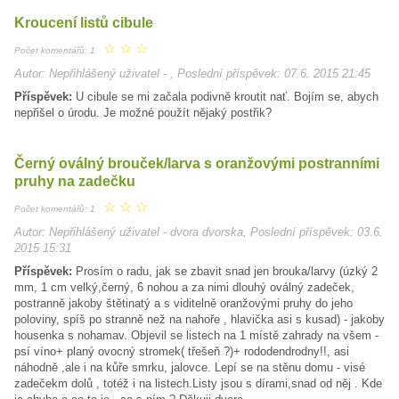
Kroucení listů cibule
☆
☆
☆
Počet komentářů: 1
Autor: Nepřihlášený uživatel - , Poslední příspěvek: 07.6. 2015 21:45
Příspěvek:
U cibule se mi začala podivně kroutit nať. Bojím se, abych
nepřišel o úrodu. Je možné použít nějaký postřik?
Černý oválný brouček/larva s oranžovými postranními
pruhy na zadečku
☆
☆
☆
Počet komentářů: 1
Autor: Nepřihlášený uživatel - dvora dvorska, Poslední příspěvek: 03.6.
2015 15:31
Příspěvek:
Prosím o radu, jak se zbavit snad jen brouka/larvy (úzký 2
mm, 1 cm velký,černý, 6 nohou a za nimi dlouhý oválný zadeček,
postranně jakoby štětinatý a s viditelně oranžovými pruhy do jeho
poloviny, spíš po stranně než na nahoře , hlavička asi s kusad) - jakoby
housenka s nohamav. Objevil se listech na 1 místě zahrady na všem -
psí víno+ planý ovocný stromek( třešeň ?)+ rododendrodny!!, asi
náhodně ,ale i na kůře smrku, jalovce. Lepí se na stěnu domu - visé
zadečekm dolů , totéž i na listech.Listy jsou s dírami,snad od něj . Kde