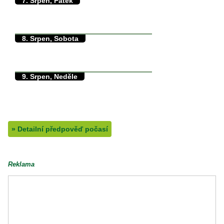
7. Srpen, Pátek
29/14°C
max./min. teplota
14.8°C
min. přízemní teplota
0mm
množství srážek
8. Srpen, Sobota
30/13°C
max./min. teplota
13°C
min. přízemní teplota
0mm
množství srážek
9. Srpen, Neděle
38/13°C
max./min. teplota
13.2°C
min. přízemní teplota
0mm
množství srážek
»
Detailní předpověď počasí
Reklama