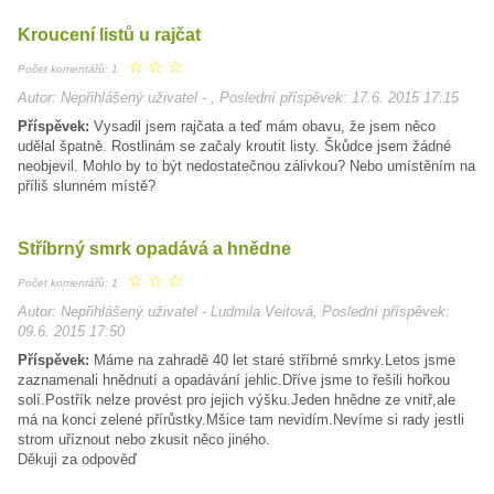
Kroucení listů u rajčat
☆
☆
☆
Počet komentářů: 1
Autor: Nepřihlášený uživatel - , Poslední příspěvek: 17.6. 2015 17:15
Příspěvek:
Vysadil jsem rajčata a teď mám obavu, že jsem něco
udělal špatně. Rostlinám se začaly kroutit listy. Škůdce jsem žádné
neobjevil. Mohlo by to být nedostatečnou zálivkou? Nebo umístěním na
příliš slunném místě?
Stříbrný smrk opadává a hnědne
☆
☆
☆
Počet komentářů: 1
Autor: Nepřihlášený uživatel - Ludmila Veitová, Poslední příspěvek:
09.6. 2015 17:50
Příspěvek:
Máme na zahradě 40 let staré stříbrné smrky.Letos jsme
zaznamenali hnědnutí a opadávání jehlic.Dříve jsme to řešili hořkou
solí.Postřík nelze provést pro jejich výšku.Jeden hnědne ze vnitř,ale
má na konci zelené přírůstky.Mšice tam nevidím.Nevíme si rady jestli
strom uříznout nebo zkusit něco jiného.
Děkuji za odpověď