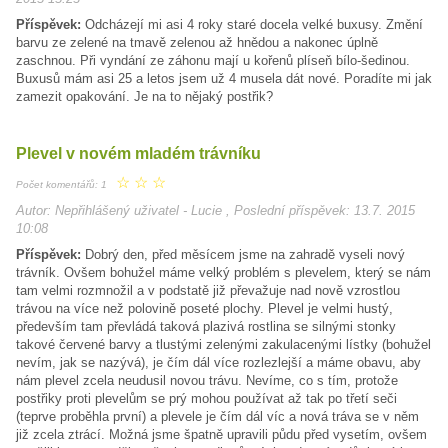
Příspěvek:
Odcházejí mi asi 4 roky staré docela velké buxusy. Změní
barvu ze zelené na tmavě zelenou až hnědou a nakonec úplně
zaschnou. Při vyndání ze záhonu mají u kořenů plíseň bílo-šedinou.
Buxusů mám asi 25 a letos jsem už 4 musela dát nové. Poradíte mi jak
zamezit opakování. Je na to nějaký postřik?
Plevel v novém mladém trávníku
☆
☆
☆
Počet komentářů: 1
Autor: Nepřihlášený uživatel - Lucie , Poslední příspěvek: 13.7. 2015
10:08
Příspěvek:
Dobrý den, před měsícem jsme na zahradě vyseli nový
trávník. Ovšem bohužel máme velký problém s plevelem, který se nám
tam velmi rozmnožil a v podstatě již převažuje nad nově vzrostlou
trávou na více než polovině poseté plochy. Plevel je velmi hustý,
především tam převládá taková plazivá rostlina se silnými stonky
takové červené barvy a tlustými zelenými zakulacenými lístky (bohužel
nevím, jak se nazývá), je čím dál více rozlezlejší a máme obavu, aby
nám plevel zcela neudusil novou trávu. Nevíme, co s tím, protože
postřiky proti plevelům se prý mohou používat až tak po třetí seči
(teprve proběhla první) a plevele je čím dál víc a nová tráva se v něm
již zcela ztrácí. Možná jsme špatně upravili půdu před vysetím, ovšem