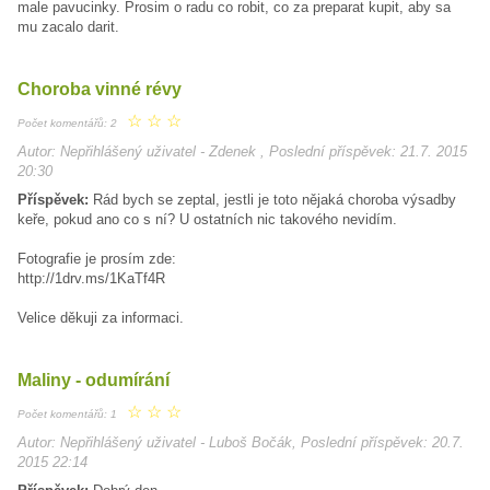
male pavucinky. Prosim o radu co robit, co za preparat kupit, aby sa
mu zacalo darit.
Choroba vinné révy
☆
☆
☆
Počet komentářů: 2
Autor: Nepřihlášený uživatel - Zdenek , Poslední příspěvek: 21.7. 2015
20:30
Příspěvek:
Rád bych se zeptal, jestli je toto nějaká choroba výsadby
keře, pokud ano co s ní? U ostatních nic takového nevidím.
Fotografie je prosím zde:
http://1drv.ms/1KaTf4R
Velice děkuji za informaci.
Maliny - odumírání
☆
☆
☆
Počet komentářů: 1
Autor: Nepřihlášený uživatel - Luboš Bočák, Poslední příspěvek: 20.7.
2015 22:14