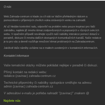
O nás
Web Zahrada-centrum si klade za cíl stát se Vaším přehledným rádcem a
pomocníkem v příjemných chvílích volna strávených venku na zahradě.
Ať už hledáte konkrétní radu, odpověď na problém nebo pouze inspiraci pro Vaši
zahrádku, najdete již mnoho témat zodpovězených a popsaných v různých sekcích
webu. V opačném případě neváhejte využít naší nabídky interakce pomocí dotazů v
poradně, diskuze či mnoha dalších dostupných komunikačních kanálů. Naše redakce
je tu pro vás a denně rozšiřuje množství témat probíraných na Zahradacentrum.
Jakékoli Vaše náměty uvítáme na e-mailech uvedených v kontaktních informacích.
Kontaktní informace
Vaše tematické otázky můžete pokládat nejlépe v poradně či diskuzi.
Přímý kontakt na redakci webu:
redakce (zavinac) zahrada-centrum.cz
Technické připomínky či nabídky spolupráce směřujte na adresu:
admin (zavinac) zahrada-centrum.cz
V adresátovi e-mailu je potřeba nahradit "(zavinac)" znakem @
Najdete nás