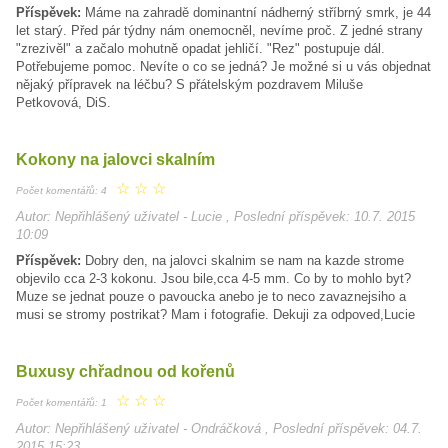
Příspěvek:
Máme na zahradě dominantní nádherný stříbrný smrk, je 44
let starý. Před pár týdny nám onemocněl, nevíme proč. Z jedné strany
"zrezivěl" a začalo mohutně opadat jehličí. "Rez" postupuje dál.
Potřebujeme pomoc. Nevíte o co se jedná? Je možné si u vás objednat
nějaký přípravek na léčbu? S přátelským pozdravem Miluše
Petkovová, DiS.
Kokony na jalovci skalním
☆
☆
☆
Počet komentářů: 4
Autor: Nepřihlášený uživatel - Lucie , Poslední příspěvek: 10.7. 2015
10:09
Příspěvek:
Dobry den, na jalovci skalnim se nam na kazde strome
objevilo cca 2-3 kokonu. Jsou bile,cca 4-5 mm. Co by to mohlo byt?
Muze se jednat pouze o pavoucka anebo je to neco zavaznejsiho a
musi se stromy postrikat? Mam i fotografie. Dekuji za odpoved,Lucie
Buxusy chřadnou od kořenů
☆
☆
☆
Počet komentářů: 1
Autor: Nepřihlášený uživatel - Ondráčková , Poslední příspěvek: 04.7.
2015 15:23