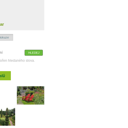
ar
iskuze
kořen hledaného slova.
elů