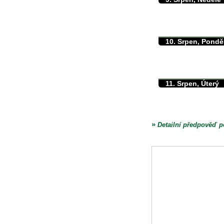
max./min. teplota
min. přízemní teplota
množství srážek
10. Srpen, Pondě
max./min. teplota
min. přízemní teplota
množství srážek
11. Srpen, Úterý
max./min. teplota
min. přízemní teplota
množství srážek
»
Detailní předpověď p