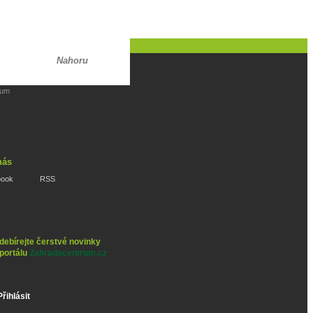
Nahoru
rum
nás
book
RSS
debírejte čerstvé novinky
 portálu
Zahradacentrum.cz