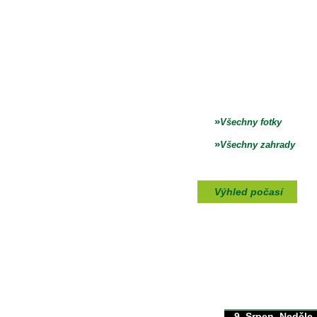
»
Všechny fotky
»
Všechny zahrady
Výhled počasí
max./min. teplota
31/0°C
9. Srpen, Neděle