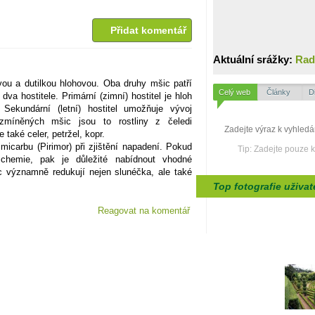
Přidat komentář
Aktuální srážky:
Rad
ou a dutilkou hlohovou. Oba druhy mšic patří
Celý web
Články
D
dva hostitele. Primární (zimní) hostitel je hloh
 Sekundární (letní) hostitel umožňuje vývoj
zmíněných mšic jsou to rostliny z čeledi
 také celer, petržel, kopr.
imicarbu (Pirimor) při zjištění napadení. Pokud
Tip: Zadejte pouze 
 chemie, pak je důležité nabídnout vhodné
c významně redukují nejen slunéčka, ale také
Top fotografie uživat
Reagovat na komentář