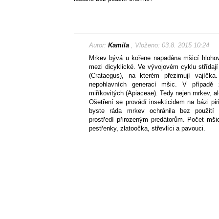
Autor:
Kamila
, Vloženo: 03.8. 2015 10:24
Mrkev bývá u kořene napadána mšicí hlohov
mezi dicyklické. Ve vývojovém cyklu střídají 
(Crataegus), na kterém přezimují vajíčka.
nepohlavních generací mšic. V případě 
miříkovitých (Apiaceae). Tedy nejen mrkev, ale
Ošetření se provádí insekticidem na bázi pir
byste ráda mrkev ochránila bez použití
prostředí přirozeným predátorům. Počet mši
pestřenky, zlatoočka, střevlíci a pavouci.