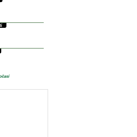
35/12°C
12°C
0mm
lí
37/16°C
16.8°C
0mm
30/15°C
13.8°C
0mm
očasí