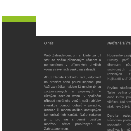
O nás
Nejčtenější čl
Web Zahrada-centrum si klade za cíl
Housenky zavíj
stát se Vaším přehledným rádcem a
Buxusy patří
pomocníkem v příjemných chvílích
dřevinám pě
volna strávených venku na zahradě.
soukromých z
rozlehlých z
Ať už hledáte konkrétní radu, odpověď
Nejčastěji tvoří 
na problém nebo pouze inspiraci pro
Vaši zahrádku, najdete již mnoho témat
Pryšec skočc
zodpovězených a popsaných v
Tahle rostlina 
různých sekcích webu. V opačném
době květu jako
případě neváhejte využít naší nabídky
většinou lidé nev
interakce pomocí dotazů v poradně,
nijak nevyčnívá
diskuze či mnoha dalších dostupných
komunikačních kanálů. Naše redakce
Darujte pale
je tu pro vás a denně rozšiřuje
Původním poslán
množství témat probíraných na
usnadnění př
Zahradacentrum.
používat je můž