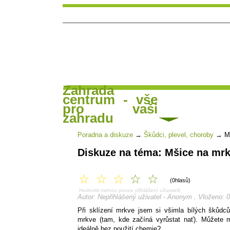
Zahrada
centrum - vše
Hlavní strana
Čl
Poradna a diskuse
pro vaši
zahradu
Poradna a diskuze
→
Škůdci, plevel, choroby
→
M
Diskuze na téma: Mšice na mrk
☆
☆
☆
☆
☆
(0hlasů)
Hodnotit mohou pouze přihlášení uživatelé
Autor: Nepřihlášený uživatel - Anonym , Vloženo: 
Při sklízení mrkve jsem si všimla bílých škůdců
mrkve (tam, kde začíná vyrůstat nať). Můžete m
ideálně bez použití chemie?