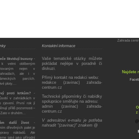
Zahrada cent
ánky
Kontaktní informace
Vaše tematické otázky můžete
eče likvidují buxusy
-
pokládat nejlépe v poradně či
 k velmi oblíbeným
diskuzi.
stovaným nejen v
Najdete 
ahradách, ale i v
Přímý kontakt na redakci webu:
ámeckých parcích.
Face
redakce (zavinac) zahrada-
živé ploty.…
centrum.cz
ový proti krtkům?
-
Technické připomínky či nabídky
působí v zahrádkách v
spolupráce směřujte na adresu:
 zjevení. První rok jí
admin (zavinac) zahrada-
O
ěnují příliš pozornosti –
centrum.cz
z
. Zato v druhém…
V adresátovi e-mailu je potřeba
tám další život
-
nahradit "(zavinac)" znakem @
ím dřevěných palet je
epravy nákladů. Ale
eme také jako přírodní