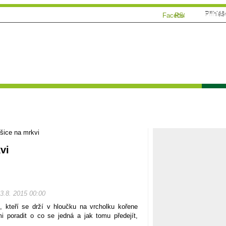
Přihláš
Facebook
RSS
ánky
Tématické speciály
Zahrádkářský kalendář
Poča
šice na mrkvi
vi
03.8. 2015 00:00
, kteří se drží v hloučku na vrcholku kořene
i poradit o co se jedná a jak tomu předejít,