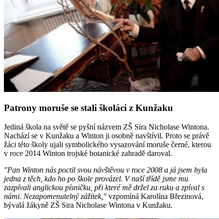
Patrony moruše se stali školáci z Kunžaku
Jediná škola na světě se pyšní názvem ZŠ Sira Nicholase Wintona.
Nachází se v Kunžaku a Winton ji osobně navštívil. Proto se právě
žáci této školy ujali symbolického vysazování moruše černé, kterou
v roce 2014 Winton trojské botanické zahradě daroval.
"Pan Winton nás poctil svou návštěvou v roce 2008 a já jsem byla
jedna z těch, kdo ho po škole provázel. V naší třídě jsme mu
zazpívali anglickou písničku, při které mě držel za ruku a zpíval s
námi. Nezapomenutelný zážitek,"
vzpomíná Karolína Březinová,
bývalá žákyně ZŠ Sira Nicholase Wintona v Kunžaku.