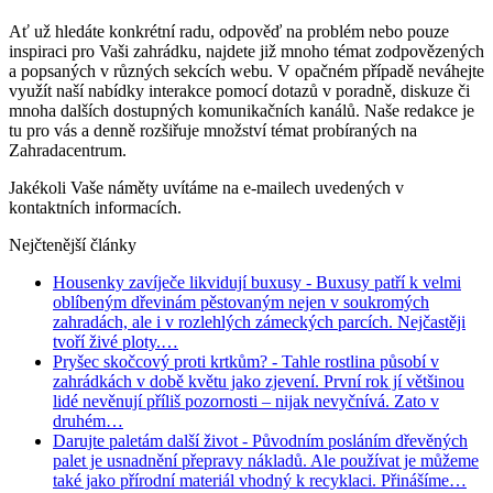
Ať už hledáte konkrétní radu, odpověď na problém nebo pouze
inspiraci pro Vaši zahrádku, najdete již mnoho témat zodpovězených
a popsaných v různých sekcích webu. V opačném případě neváhejte
využít naší nabídky interakce pomocí dotazů v poradně, diskuze či
mnoha dalších dostupných komunikačních kanálů. Naše redakce je
tu pro vás a denně rozšiřuje množství témat probíraných na
Zahradacentrum.
Jakékoli Vaše náměty uvítáme na e-mailech uvedených v
kontaktních informacích.
Nejčtenější články
Housenky zavíječe likvidují buxusy
- Buxusy patří k velmi
oblíbeným dřevinám pěstovaným nejen v soukromých
zahradách, ale i v rozlehlých zámeckých parcích. Nejčastěji
tvoří živé ploty.…
Pryšec skočcový proti krtkům?
- Tahle rostlina působí v
zahrádkách v době květu jako zjevení. První rok jí většinou
lidé nevěnují příliš pozornosti – nijak nevyčnívá. Zato v
druhém…
Darujte paletám další život
- Původním posláním dřevěných
palet je usnadnění přepravy nákladů. Ale používat je můžeme
také jako přírodní materiál vhodný k recyklaci. Přinášíme…