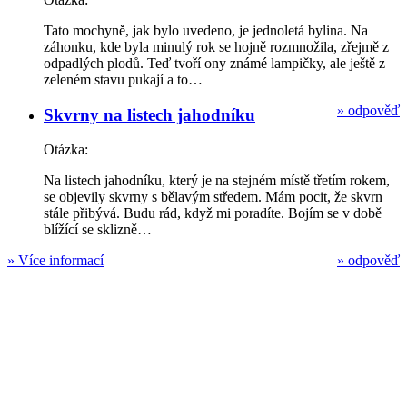
Tato mochyně, jak bylo uvedeno, je jednoletá bylina. Na
záhonku, kde byla minulý rok se hojně rozmnožila, zřejmě z
odpadlých plodů. Teď tvoří ony známé lampičky, ale ještě z
zeleném stavu pukají a to…
»
odpověď
Skvrny na listech jahodníku
Otázka:
Na listech jahodníku, který je na stejném místě třetím rokem,
se objevily skvrny s bělavým středem. Mám pocit, že skvrn
stále přibývá. Budu rád, když mi poradíte. Bojím se v době
blížící se sklizně…
»
Více informací
»
odpověď