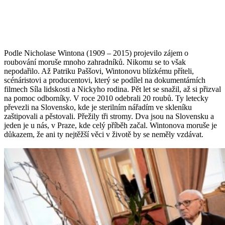
Podle Nicholase Wintona (1909 – 2015) projevilo zájem o
roubování moruše mnoho zahradníků. Nikomu se to však
nepodařilo. Až Patriku Paššovi, Wintonovu blízkému příteli,
scénáristovi a producentovi, který se podílel na dokumentárních
filmech Síla lidskosti a Nickyho rodina. Pět let se snažil, až si přizval
na pomoc odborníky. V roce 2010 odebrali 20 roubů. Ty letecky
převezli na Slovensko, kde je sterilním nářadím ve skleníku
zaštipovali a pěstovali. Přežily tři stromy. Dva jsou na Slovensku a
jeden je u nás, v Praze, kde celý příběh začal. Wintonova moruše je
důkazem, že ani ty nejtěžší věci v životě by se neměly vzdávat.