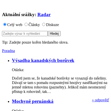
Aktuální srážky:
Radar
Celý web
Články
Diskuze
Tip: Zadejte pouze kořen hledaného slova.
Poradna
Výsadba kanadských borůvek
Otázka:
Dočetl jsem se, že kanadské borůvky se vysazují do rašeliny.
Dávají se tam s pomalu rozpustnými hnojivy nastříkanými na
jemně mletou rohovinu (paznehty). Jelikož mám neomezený
přístup k rohovině, tak…
»
odpověď
Mochyně peruánská
Otázka: