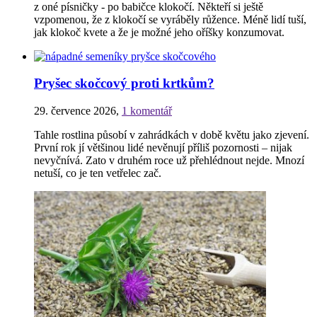
z oné písničky - po babičce klokočí. Někteří si ještě
vzpomenou, že z klokočí se vyráběly růžence. Méně lidí tuší,
jak klokoč kvete a že je možné jeho oříšky konzumovat.
Pryšec skočcový proti krtkům?
29. července 2026
,
1 komentář
Tahle rostlina působí v zahrádkách v době květu jako zjevení.
První rok jí většinou lidé nevěnují příliš pozornosti – nijak
nevyčnívá. Zato v druhém roce už přehlédnout nejde. Mnozí
netuší, co je ten vetřelec zač.