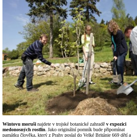
Wintovu moruši
najdete v trojské botanické zahradě
v expozici
medonosných rostlin
. Jako originální pomník bude připomínat
památku člověka, který z Prahy poslal do Velké Británie 669 dětí a