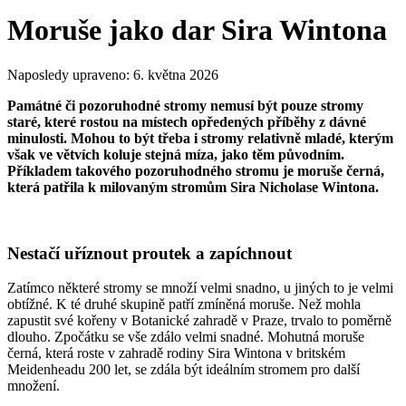
Moruše jako dar Sira Wintona
Naposledy upraveno:
6. května 2026
Památné či pozoruhodné stromy nemusí být pouze stromy
staré, které rostou na místech opředených příběhy z dávné
minulosti. Mohou to být třeba i stromy relativně mladé, kterým
však ve větvích koluje stejná míza, jako těm původním.
Příkladem takového pozoruhodného stromu je moruše černá,
která patřila k milovaným stromům Sira Nicholase Wintona.
Nestačí uříznout proutek a zapíchnout
Zatímco některé stromy se množí velmi snadno, u jiných to je velmi
obtížné. K té druhé skupině patří zmíněná moruše. Než mohla
zapustit své kořeny v Botanické zahradě v Praze, trvalo to poměrně
dlouho. Zpočátku se vše zdálo velmi snadné. Mohutná moruše
černá, která roste v zahradě rodiny Sira Wintona v britském
Meidenheadu 200 let, se zdála být ideálním stromem pro další
množení.