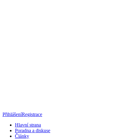
Přihlášení
Registrace
Hlavní strana
Poradna a diskuse
Články