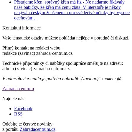
Pěstujeme křen: správný křen má říz
- Ne nadarmo říkávaly
naše babičky, že křen má cenu zlata. V literatuře je někdy
nazýván českým ženšenem a pro své léčivé účinky byl vysoce
oceňován…
Kontaktní informace
Vaše tematické otázky můžete pokládat nejlépe v poradně či diskuzi.
Přímý kontakt na redakci webu:
redakce (zavinac) zahrada-centrum.cz
Technické připomínky či nabídky spolupráce směřujte na adresu:
admin (zavinac) zahrada-centrum.cz
V adresátovi e-mailu je potřeba nahradit "(zavinac)" znakem @
Zahrada centrum
Najdete nás
Facebook
RSS
Odebírejte čerstvé novinky
z portálu
Zahradacentrum.cz