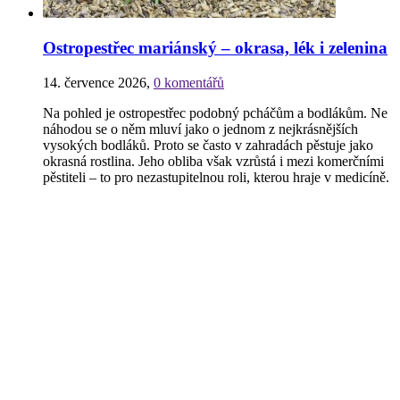
Ostropestřec mariánský – okrasa, lék i zelenina
14. července 2026
,
0 komentářů
Na pohled je ostropestřec podobný pcháčům a bodlákům. Ne
náhodou se o něm mluví jako o jednom z nejkrásnějších
vysokých bodláků. Proto se často v zahradách pěstuje jako
okrasná rostlina. Jeho obliba však vzrůstá i mezi komerčními
pěstiteli – to pro nezastupitelnou roli, kterou hraje v medicíně.