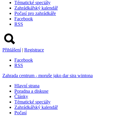
Tématické speciály
Zahrádkářský kalendář
Počasí pro zahrádkáře
Facebook
RSS
Přihlášení
|
Registrace
Facebook
RSS
Zahrada centrum - moruše jako dar sira wintona
Hlavní strana
Poradna a diskuse
Články
Tématické speciály
Zahrádkářský kalendář
Počasí