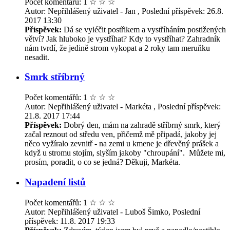
Počet komentářů: 1
☆
☆
☆
Autor: Nepřihlášený uživatel - Jan , Poslední příspěvek: 26.8.
2017 13:30
Příspěvek:
Dá se vyléčit postřikem a vystříháním postižených
větví? Jak hluboko je vystříhat? Kdy to vystříhat? Zahradník
nám tvrdí, že jedině strom vykopat a 2 roky tam meruňku
nesadit.
Smrk stříbrný
Počet komentářů: 1
☆
☆
☆
Autor: Nepřihlášený uživatel - Markéta , Poslední příspěvek:
21.8. 2017 17:44
Příspěvek:
Dobrý den, mám na zahradě stříbrný smrk, který
začal reznout od středu ven, přičemž mě připadá, jakoby jej
něco vyžíralo zevnitř - na zemi u kmene je dřevěný prášek a
když u stromu stojím, slyším jakoby "chroupání". Můžete mi,
prosím, poradit, o co se jedná? Děkuji, Markéta.
Napadení listů
Počet komentářů: 1
☆
☆
☆
Autor: Nepřihlášený uživatel - Luboš Šimko, Poslední
příspěvek: 11.8. 2017 19:33