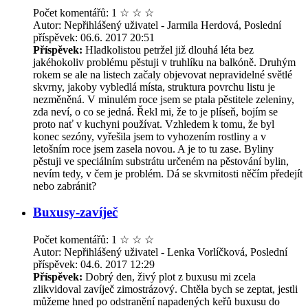
Počet komentářů: 1
☆
☆
☆
Autor: Nepřihlášený uživatel - Jarmila Herdová, Poslední
příspěvek: 06.6. 2017 20:51
Příspěvek:
Hladkolistou petržel již dlouhá léta bez
jakéhokoliv problému pěstuji v truhlíku na balkóně. Druhým
rokem se ale na listech začaly objevovat nepravidelné světlé
skvrny, jakoby vybledlá místa, struktura povrchu listu je
nezměněná. V minulém roce jsem se ptala pěstitele zeleniny,
zda neví, o co se jedná. Řekl mi, že to je plíseň, bojím se
proto nať v kuchyni používat. Vzhledem k tomu, že byl
konec sezóny, vyřešila jsem to vyhozením rostliny a v
letošním roce jsem zasela novou. A je to tu zase. Byliny
pěstuji ve speciálním substrátu určeném na pěstování bylin,
nevím tedy, v čem je problém. Dá se skvrnitosti něčím předejít
nebo zabránit?
Buxusy-zavíječ
Počet komentářů: 1
☆
☆
☆
Autor: Nepřihlášený uživatel - Lenka Vorlíčková, Poslední
příspěvek: 04.6. 2017 12:29
Příspěvek:
Dobrý den, živý plot z buxusu mi zcela
zlikvidoval zavíječ zimostrázový. Chtěla bych se zeptat, jestli
můžeme hned po odstranění napadených keřů buxusu do