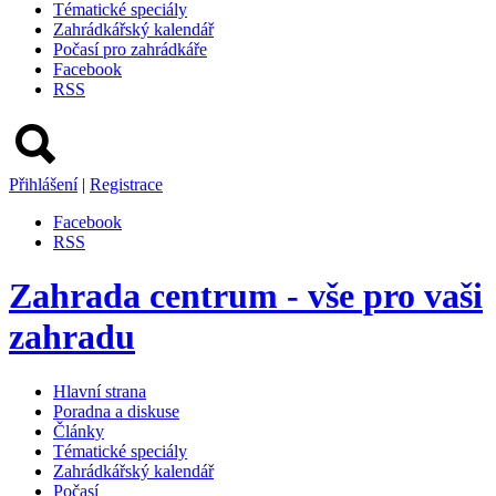
Tématické speciály
Zahrádkářský kalendář
Počasí pro zahrádkáře
Facebook
RSS
Přihlášení
|
Registrace
Facebook
RSS
Zahrada centrum - vše pro vaši
zahradu
Hlavní strana
Poradna a diskuse
Články
Tématické speciály
Zahrádkářský kalendář
Počasí