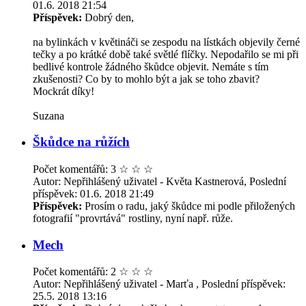
01.6. 2018 21:54
Příspěvek:
Dobrý den,
na bylinkách v květináči se zespodu na lístkách objevily černé
tečky a po krátké době také světlé flíčky. Nepodařilo se mi při
bedlivé kontrole žádného škůdce objevit. Nemáte s tím
zkušenosti? Co by to mohlo být a jak se toho zbavit?
Mockrát díky!
Suzana
Škůdce na růžích
Počet komentářů: 3
☆
☆
☆
Autor: Nepřihlášený uživatel - Květa Kastnerová, Poslední
příspěvek: 01.6. 2018 21:49
Příspěvek:
Prosím o radu, jaký škůdce mi podle přiložených
fotografií "provrtává" rostliny, nyní např. růže.
Mech
Počet komentářů: 2
☆
☆
☆
Autor: Nepřihlášený uživatel - Marťa , Poslední příspěvek:
25.5. 2018 13:16