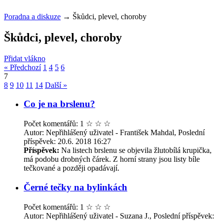
Poradna a diskuze
→
Škůdci, plevel, choroby
Škůdci, plevel, choroby
Přidat vlákno
« Předchozí
1
4
5
6
7
8
9
10
11
14
Další »
Co je na brslenu?
Počet komentářů: 1
☆
☆
☆
Autor: Nepřihlášený uživatel - František Mahdal, Poslední
příspěvek: 20.6. 2018 16:27
Příspěvek:
Na listech brslenu se objevila žlutobílá krupička,
má podobu drobných čárek. Z horní strany jsou listy bíle
tečkované a později opadávají.
Černé tečky na bylinkách
Počet komentářů: 1
☆
☆
☆
Autor: Nepřihlášený uživatel - Suzana J., Poslední příspěvek: