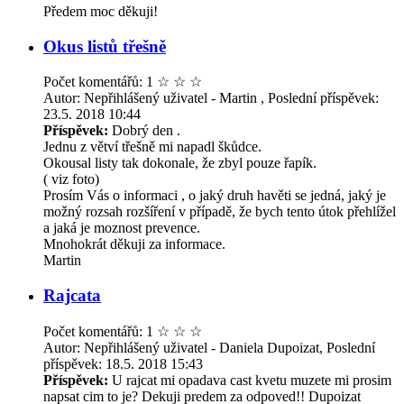
Předem moc děkuji!
Okus listů třešně
Počet komentářů: 1
☆
☆
☆
Autor: Nepřihlášený uživatel - Martin , Poslední příspěvek:
23.5. 2018 10:44
Příspěvek:
Dobrý den .
Jednu z větví třešně mi napadl škůdce.
Okousal listy tak dokonale, že zbyl pouze řapík.
( viz foto)
Prosím Vás o informaci , o jaký druh havěti se jedná, jaký je
možný rozsah rozšíření v případě, že bych tento útok přehlížel
a jaká je moznost prevence.
Mnohokrát děkuji za informace.
Martin
Rajcata
Počet komentářů: 1
☆
☆
☆
Autor: Nepřihlášený uživatel - Daniela Dupoizat, Poslední
příspěvek: 18.5. 2018 15:43
Příspěvek:
U rajcat mi opadava cast kvetu muzete mi prosim
napsat cim to je? Dekuji predem za odpoved!! Dupoizat