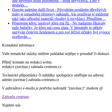
lidé nevěnují příliš pozornosti – nijak nevyčnívá. Zato v
druhém…
Darujte paletám další život
- Původním posláním dřevěných
palet je usnadnění přepravy nákladů. Ale používat je můžeme
také jako přírodní materiál vhodný k recyklaci. Přinášíme…
Pěstujeme křen: správný křen má říz
- Ne nadarmo říkávaly
naše babičky, že křen má cenu zlata. V literatuře je někdy
nazýván českým ženšenem a pro své léčivé účinky byl vysoce
oceňován…
Kontaktní informace
Vaše tematické otázky můžete pokládat nejlépe v poradně či diskuzi.
Přímý kontakt na redakci webu:
redakce (zavinac) zahrada-centrum.cz
Technické připomínky či nabídky spolupráce směřujte na adresu:
admin (zavinac) zahrada-centrum.cz
V adresátovi e-mailu je potřeba nahradit "(zavinac)" znakem @
Zahrada centrum
Najdete nás