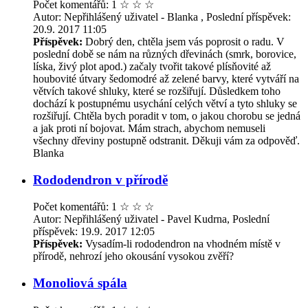
Počet komentářů: 1
☆
☆
☆
Autor: Nepřihlášený uživatel - Blanka , Poslední příspěvek:
20.9. 2017 11:05
Příspěvek:
Dobrý den, chtěla jsem vás poprosit o radu. V
poslední době se nám na různých dřevinách (smrk, borovice,
líska, živý plot apod.) začaly tvořit takové plísňovité až
houbovité útvary šedomodré až zelené barvy, které vytváří na
větvích takové shluky, které se rozšiřují. Důsledkem toho
dochází k postupnému usychání celých větví a tyto shluky se
rozšiřují. Chtěla bych poradit v tom, o jakou chorobu se jedná
a jak proti ní bojovat. Mám strach, abychom nemuseli
všechny dřeviny postupně odstranit. Děkuji vám za odpověď.
Blanka
Rododendron v přírodě
Počet komentářů: 1
☆
☆
☆
Autor: Nepřihlášený uživatel - Pavel Kudrna, Poslední
příspěvek: 19.9. 2017 12:05
Příspěvek:
Vysadím-li rododendron na vhodném místě v
přírodě, nehrozí jeho okousání vysokou zvěří?
Monoliová spála