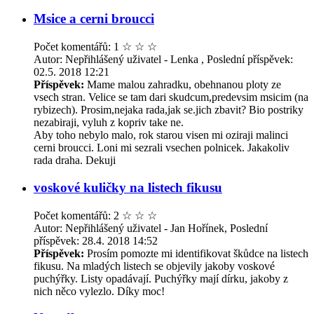
Msice a cerni broucci
Počet komentářů: 1
☆
☆
☆
Autor: Nepřihlášený uživatel - Lenka , Poslední příspěvek:
02.5. 2018 12:21
Příspěvek:
Mame malou zahradku, obehnanou ploty ze
vsech stran. Velice se tam dari skudcum,predevsim msicim (na
rybizech). Prosim,nejaka rada,jak se.jich zbavit? Bio postriky
nezabiraji, vyluh z kopriv take ne.
Aby toho nebylo malo, rok starou visen mi oziraji malinci
cerni broucci. Loni mi sezrali vsechen polnicek. Jakakoliv
rada draha. Dekuji
voskové kuličky na listech fikusu
Počet komentářů: 2
☆
☆
☆
Autor: Nepřihlášený uživatel - Jan Hořínek, Poslední
příspěvek: 28.4. 2018 14:52
Příspěvek:
Prosím pomozte mi identifikovat škůdce na listech
fikusu. Na mladých listech se objevily jakoby voskové
puchýřky. Listy opadávají. Puchýřky mají dírku, jakoby z
nich něco vylezlo. Díky moc!