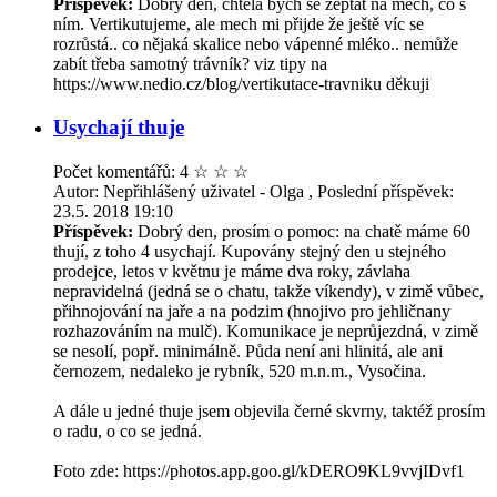
Příspěvek:
Dobrý den, chtěla bych se zeptat na mech, co s
ním. Vertikutujeme, ale mech mi přijde že ještě víc se
rozrůstá.. co nějaká skalice nebo vápenné mléko.. nemůže
zabít třeba samotný trávník? viz tipy na
https://www.nedio.cz/blog/vertikutace-travniku děkuji
Usychají thuje
Počet komentářů: 4
☆
☆
☆
Autor: Nepřihlášený uživatel - Olga , Poslední příspěvek:
23.5. 2018 19:10
Příspěvek:
Dobrý den, prosím o pomoc: na chatě máme 60
thují, z toho 4 usychají. Kupovány stejný den u stejného
prodejce, letos v květnu je máme dva roky, závlaha
nepravidelná (jedná se o chatu, takže víkendy), v zimě vůbec,
přihnojování na jaře a na podzim (hnojivo pro jehličnany
rozhazováním na mulč). Komunikace je neprůjezdná, v zimě
se nesolí, popř. minimálně. Půda není ani hlinitá, ale ani
černozem, nedaleko je rybník, 520 m.n.m., Vysočina.
A dále u jedné thuje jsem objevila černé skvrny, taktéž prosím
o radu, o co se jedná.
Foto zde: https://photos.app.goo.gl/kDERO9KL9vvjIDvf1