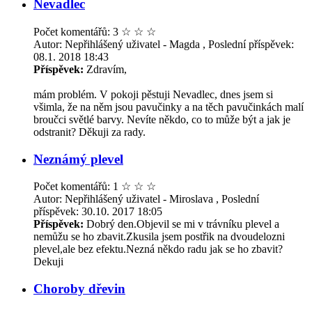
Nevadlec
Počet komentářů: 3
☆
☆
☆
Autor: Nepřihlášený uživatel - Magda , Poslední příspěvek:
08.1. 2018 18:43
Příspěvek:
Zdravím,
mám problém. V pokoji pěstuji Nevadlec, dnes jsem si
všimla, že na něm jsou pavučinky a na těch pavučinkách malí
broučci světlé barvy. Nevíte někdo, co to může být a jak je
odstranit? Děkuji za rady.
Neznámý plevel
Počet komentářů: 1
☆
☆
☆
Autor: Nepřihlášený uživatel - Miroslava , Poslední
příspěvek: 30.10. 2017 18:05
Příspěvek:
Dobrý den.Objevil se mi v trávníku plevel a
nemůžu se ho zbavit.Zkusila jsem postřik na dvoudelozni
plevel,ale bez efektu.Nezná někdo radu jak se ho zbavit?
Dekuji
Choroby dřevin