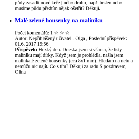
půdy zasadit nové keře jiného druhu, např. brslen nebo
musíme půdu předtím nějak ošetřit? Děkuji.
Malé zelené housenky na maliníku
Počet komentářů: 1
☆
☆
☆
Autor: Nepřihlášený uživatel - Olga , Poslední příspěvek:
01.6. 2017 15:56
Příspěvek:
Hezký den. Dneska jsem si všimla, že listy
maliníku mají dírky. Když jsem je prohlédla, našla jsem
malinkaté zelené housenky (cca 8x1 mm). Hledám na netu a
nemůžu nic najít. Co s tím? Děkuji za radu.S pozdravem,
Olina