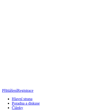
Přihlášení
Registrace
Hlavní strana
Poradna a diskuse
Články