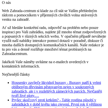
O nás
Web Zahrada-centrum si klade za cíl stát se Vaším přehledným
rádcem a pomocníkem v příjemných chvílích volna strávených
venku na zahradě.
Ať už hledáte konkrétní radu, odpověď na problém nebo pouze
inspiraci pro Vaši zahrádku, najdete již mnoho témat zodpovězených
a popsaných v různých sekcích webu. V opačném případě neváhejte
využít naší nabídky interakce pomocí dotazů v poradně, diskuze či
mnoha dalších dostupných komunikačních kanálů. Naše redakce je
tu pro vás a denně rozšiřuje množství témat probíraných na
Zahradacentrum.
Jakékoli Vaše náměty uvítáme na e-mailech uvedených v
kontaktních informacích.
Nejčtenější články
Housenky zavíječe likvidují buxusy
- Buxusy patří k velmi
oblíbeným dřevinám pěstovaným nejen v soukromých
zahradách, ale i v rozlehlých zámeckých parcích. Nejčastěji
tvoří živé ploty.…
Pryšec skočcový proti krtkům?
- Tahle rostlina působí v
zahrádkách v době květu jako zjevení. První rok jí většinou