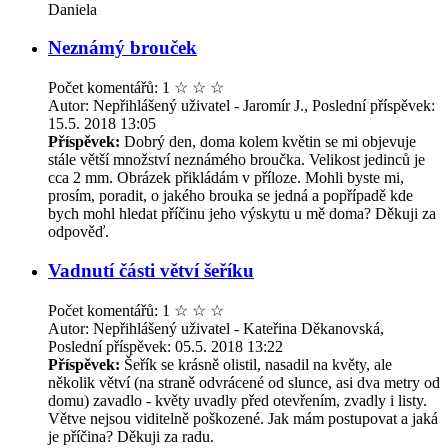
Daniela
Neznámý brouček
Počet komentářů: 1
☆
☆
☆
Autor: Nepřihlášený uživatel - Jaromír J., Poslední příspěvek:
15.5. 2018 13:05
Příspěvek:
Dobrý den, doma kolem květin se mi objevuje
stále větší množství neznámého broučka. Velikost jedinců je
cca 2 mm. Obrázek přikládám v příloze. Mohli byste mi,
prosím, poradit, o jakého brouka se jedná a popřípadě kde
bych mohl hledat příčinu jeho výskytu u mě doma? Děkuji za
odpověď.
Vadnutí části větví šeříku
Počet komentářů: 1
☆
☆
☆
Autor: Nepřihlášený uživatel - Kateřina Děkanovská,
Poslední příspěvek: 05.5. 2018 13:22
Příspěvek:
Šeřík se krásně olistil, nasadil na květy, ale
několik větví (na straně odvrácené od slunce, asi dva metry od
domu) zavadlo - květy uvadly před otevřením, zvadly i listy.
Větve nejsou viditelně poškozené. Jak mám postupovat a jaká
je příčina? Děkuji za radu.