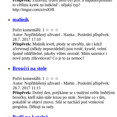
Příspěvek:
Zdravím, týden jsem byl pryč a napadlo/postihlo
to většinu kytek na balkóně - nějaký typ?
http://imgur.com/a/exlOB
maliník
Počet komentářů: 1
☆
☆
☆
Autor: Nepřihlášený uživatel - Hanka , Poslední příspěvek:
28.7. 2017 17:10
Příspěvek:
Maliník kvetl, plody se utvořily, ale i když
zčervenají (někdy nepravidelně) jsou tvrdé, kyselé, velmi
špatně oddělitelné, jakoby vůbec nezralé. Mám sazenice i
nové pruty zlikvidovat? Co je to za nemoc?
Broučci na stole
Počet komentářů: 1
☆
☆
☆
Autor: Nepřihlášený uživatel - Martin , Poslední příspěvek:
28.7. 2017 11:15
Příspěvek:
Dobrý den, potýkáme se s malými světle hnědými
broučky, kteří nám stále lezou po stole. Nevíme co s tím,
pokaždé se objeví znovu. Stůl se nachází pod venkovní
pergolou. Děkuji za rady.
Padlí na katalpě