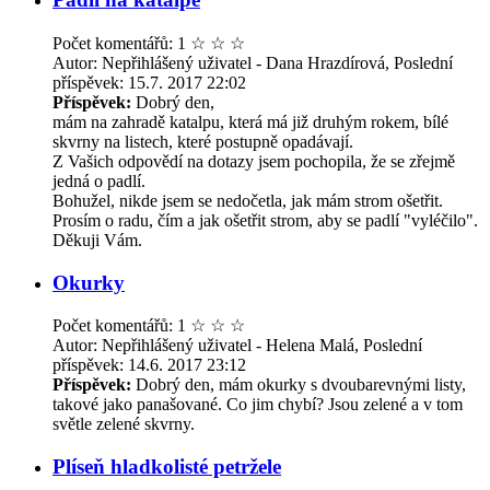
Počet komentářů: 1
☆
☆
☆
Autor: Nepřihlášený uživatel - Dana Hrazdírová, Poslední
příspěvek: 15.7. 2017 22:02
Příspěvek:
Dobrý den,
mám na zahradě katalpu, která má již druhým rokem, bílé
skvrny na listech, které postupně opadávají.
Z Vašich odpovědí na dotazy jsem pochopila, že se zřejmě
jedná o padlí.
Bohužel, nikde jsem se nedočetla, jak mám strom ošetřit.
Prosím o radu, čím a jak ošetřit strom, aby se padlí "vyléčilo".
Děkuji Vám.
Okurky
Počet komentářů: 1
☆
☆
☆
Autor: Nepřihlášený uživatel - Helena Malá, Poslední
příspěvek: 14.6. 2017 23:12
Příspěvek:
Dobrý den, mám okurky s dvoubarevnými listy,
takové jako panašované. Co jim chybí? Jsou zelené a v tom
světle zelené skvrny.
Plíseň hladkolisté petržele