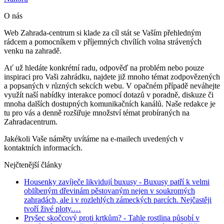
O nás
Web Zahrada-centrum si klade za cíl stát se Vaším přehledným
rádcem a pomocníkem v příjemných chvílích volna strávených
venku na zahradě.
Ať už hledáte konkrétní radu, odpověď na problém nebo pouze
inspiraci pro Vaši zahrádku, najdete již mnoho témat zodpovězených
a popsaných v různých sekcích webu. V opačném případě neváhejte
využít naší nabídky interakce pomocí dotazů v poradně, diskuze či
mnoha dalších dostupných komunikačních kanálů. Naše redakce je
tu pro vás a denně rozšiřuje množství témat probíraných na
Zahradacentrum.
Jakékoli Vaše náměty uvítáme na e-mailech uvedených v
kontaktních informacích.
Nejčtenější články
Housenky zavíječe likvidují buxusy
- Buxusy patří k velmi
oblíbeným dřevinám pěstovaným nejen v soukromých
zahradách, ale i v rozlehlých zámeckých parcích. Nejčastěji
tvoří živé ploty.…
Pryšec skočcový proti krtkům?
- Tahle rostlina působí v