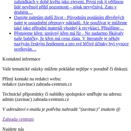
zahrádkách v době květu jako zjevení. První rok jí většinou
lidé nevěnují příliš pozornosti – nijak nevyčnívá. Zato v
druhém…
Darujte paletám další život
- Původním posláním dřevěných
palet je usnadnění přepravy nákladů. Ale používat je můžeme
také jako přírodní materiál vhodný k recyklaci. Přinášíme…
Pěstujeme křen: správný křen má říz
- Ne nadarmo říkávaly
naše babičky, že křen má cenu zlata. V literatuře je někdy
nazýván českým ženšenem a pro své léčivé účinky byl vysoce
oceňován…
Kontaktní informace
Vaše tematické otázky můžete pokládat nejlépe v poradně či diskuzi.
Přímý kontakt na redakci webu:
redakce (zavinac) zahrada-centrum.cz
Technické připomínky či nabídky spolupráce směřujte na adresu:
admin (zavinac) zahrada-centrum.cz
V adresátovi e-mailu je potřeba nahradit "(zavinac)" znakem @
Zahrada centrum
Najdete nás