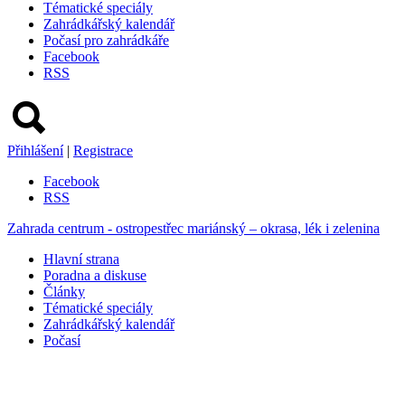
Tématické speciály
Zahrádkářský kalendář
Počasí pro zahrádkáře
Facebook
RSS
Přihlášení
|
Registrace
Facebook
RSS
Zahrada centrum - ostropestřec mariánský – okrasa, lék i zelenina
Hlavní strana
Poradna a diskuse
Články
Tématické speciály
Zahrádkářský kalendář
Počasí