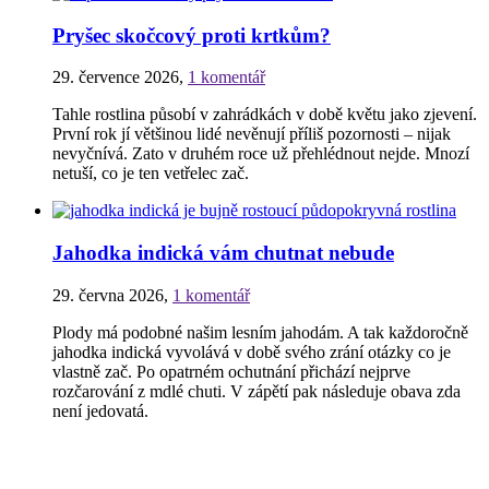
Pryšec skočcový proti krtkům?
29. července 2026
,
1 komentář
Tahle rostlina působí v zahrádkách v době květu jako zjevení.
První rok jí většinou lidé nevěnují příliš pozornosti – nijak
nevyčnívá. Zato v druhém roce už přehlédnout nejde. Mnozí
netuší, co je ten vetřelec zač.
Jahodka indická vám chutnat nebude
29. června 2026
,
1 komentář
Plody má podobné našim lesním jahodám. A tak každoročně
jahodka indická vyvolává v době svého zrání otázky co je
vlastně zač. Po opatrném ochutnání přichází nejprve
rozčarování z mdlé chuti. V zápětí pak následuje obava zda
není jedovatá.