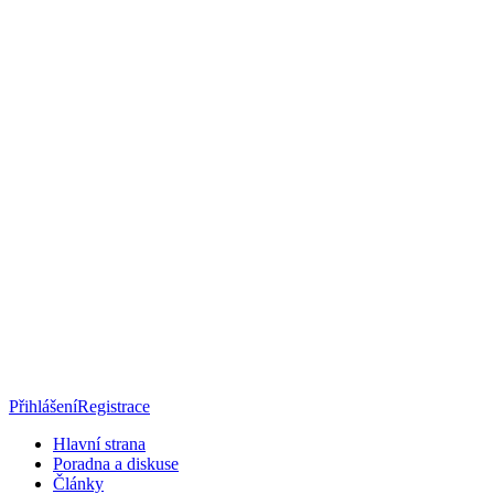
Přihlášení
Registrace
Hlavní strana
Poradna a diskuse
Články