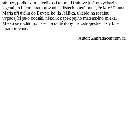
střapec, podle tvaru a velikosti úboru. Druhové jméno vychází z
legendy o bílém mramorování na listech, která praví, že když Panna
Maria při útěku do Egypta kojila Ježíška, ukáplo na rostlinu,
vypadající jako bodlák, několik kapek jejího mateřského mléka.
Mléko se rozlilo po listech a od té doby má ostropestřec listy bíle
mramorované...
Autor: Zahradacentrum.cz