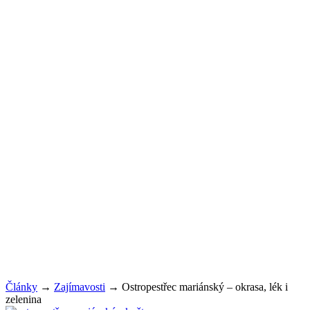
Články
→
Zajímavosti
→
Ostropestřec mariánský – okrasa, lék i
zelenina