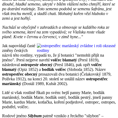
dlouhé, hladké semeno, ukryté v bílém vlášení nebo chmýří, které se
po dozrání rozletuje. Toto semeno podobá se semenu šafránu, jest
však trochu menší, a sladší chuti. Mohutný kořen vězí hluboko v
zemi a jest hořký.
Nachází se obyčejně v zahradách a obnovuje se každého roku ze
svého semena, které na zem vypadává; ve Vlašsku roste všude
planě. Kvete v červnu a červenci, v zimě hyne..."
Jak napovídají časté
změny českých
názvů této rostliny, vypadá to, že jí botanici "nemohli přijít na
jméno". Presl nejprve navrhl
volčec blamatý
(Presl 1819),
následoval
ostropestr obecný
(Presl 1846), pak opět
volčec
blamatý
(Opiz 1852) a
bodlák volčec
(Sloboda 1852). Název
ostropestřec obecný
prosazovali dva botanici (Čelakovský 1879,
Polívka 1912), na konci 20. století se ustálil název
ostropestřec
mariánský
(Dostál 1989, Kubát 2002).
Lidé si však rostlině říkali po svém: bejlí panny Marie, bodlák
mariánský, bodlák Marie, bodlák ostrý, bodlák pestrý, jmelí panny
Marie, kardus Marie, kotlačka, koření podjedové, ostropec, ostropes,
podstřel, volčec.
Rodové jméno
Silybum
patrně vzniklo z řeckého "silybon" –