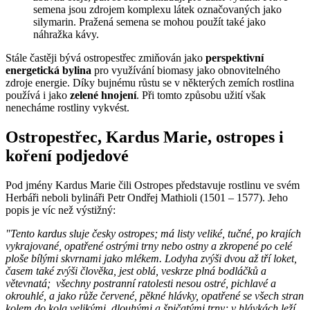
semena jsou zdrojem komplexu látek označovaných jako
silymarin. Pražená semena se mohou použít také jako
náhražka kávy.
Stále častěji bývá ostropestřec zmiňován jako
perspektivní
energetická bylina
pro využívání biomasy jako obnovitelného
zdroje energie. Díky bujnému růstu se v některých zemích rostlina
používá i jako
zelené hnojení
. Při tomto způsobu užití však
nenecháme rostliny vykvést.
Ostropestřec, Kardus Marie, ostropes i
koření podjedové
Pod jmény Kardus Marie čili Ostropes představuje rostlinu ve svém
Herbáři neboli bylináři Petr Ondřej Mathioli (1501 – 1577). Jeho
popis je víc než výstižný:
"Tento kardus sluje česky ostropes; má listy veliké, tučné, po krajích
vykrajované, opatřené ostrými trny nebo ostny a zkropené po celé
ploše bílými skvrnami jako mlékem. Lodyha zvýši dvou až tří loket,
časem také zvýši člověka, jest oblá, veskrze plná bodláčků a
větevnatá; všechny postranní ratolesti nesou ostré, pichlavé a
okrouhlé, a jako růže červené, pěkné hlávky, opatřené se všech stran
kolem do kola velikými, dlouhými a špičatými trny; v hlávkách leží