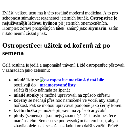
Zvlášť velkou úctu má k této rostlině moderní medicína. A to pro
schopnost stimulovat regeneraci jaterních buněk.
Ostropstřec je
nejužívanější léčivou bylinou
při jaterních onemocněních.
Komplex zdraví prospěšných látek, známý jako
silymarin
, zatím
nikdo neumí získat jinak.
Ostropestřec: užitek od kořenů až po
semena
Celá rostlina je jedlá a napomáhá trávení. Lidé ostropestřec pěstovali
v zahradách jako zeleninu:
mladé listy
se
používají do
salátů či jako náhrada za špenát
mladé stonky
je možné upravovali na způsob chřestu
kořeny
se nechají přes noc namočené ve vodě, aby ztratily
hořkost. Pak se mohou upravovat podobně jako černý kořen.
květní lůžka
je možné připravit na způsob artyčoků
plody
(semena) – jsou nejvýznamnější částí ostropestřece
mariánského. Semena se pod vysokým tlakem lisují, aby se
zbavila oleje, pak se suší a skladují pro další využití. Právě