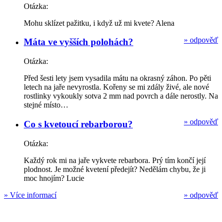
Otázka:
Mohu sklízet pažitku, i když už mi kvete? Alena
»
odpověď
Máta ve vyšších polohách?
Otázka:
Před šesti lety jsem vysadila mátu na okrasný záhon. Po pěti
letech na jaře nevyrostla. Kořeny se mi zdály živé, ale nové
rostlinky vykoukly sotva 2 mm nad povrch a dále nerostly. Na
stejné místo…
»
odpověď
Co s kvetoucí rebarborou?
Otázka:
Každý rok mi na jaře vykvete rebarbora. Prý tím končí její
plodnost. Je možné kvetení předejít? Nedělám chybu, že ji
moc hnojím? Lucie
»
Více informací
»
odpověď