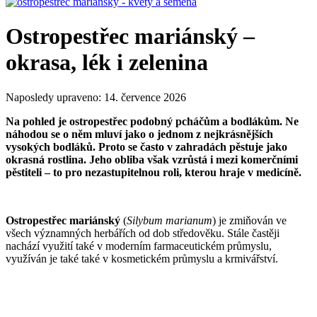
Ostropestřec mariánský –
okrasa, lék i zelenina
Naposledy upraveno:
14. července 2026
Na pohled je ostropestřec podobný pcháčům a bodlákům. Ne
náhodou se o něm mluví jako o jednom z nejkrásnějších
vysokých bodláků. Proto se často v zahradách pěstuje jako
okrasná rostlina. Jeho obliba však vzrůstá i mezi komerčními
pěstiteli – to pro nezastupitelnou roli, kterou hraje v medicíně.
Ostropestřec mariánský
(
Silybum marianum
) je zmiňován ve
všech významných herbářích od dob středověku. Stále častěji
nachází využití také v moderním farmaceutickém průmyslu,
využíván je také také v kosmetickém průmyslu a krmivářství.