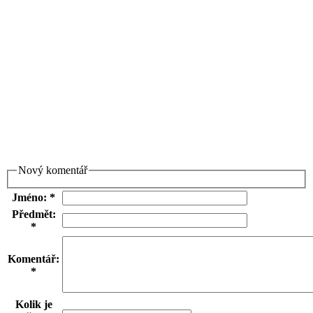
Nový komentář
Jméno: *
Předmět:
*
Komentář:
*
Kolik je