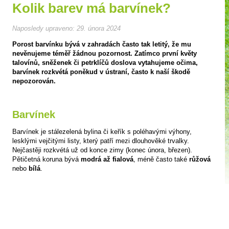
Kolik barev má barvínek?
Naposledy upraveno:
29. února 2024
Porost barvínku bývá v zahradách často tak letitý, že mu
nevěnujeme téměř žádnou pozornost. Zatímco první květy
talovínů, sněženek či petrklíčů doslova vytahujeme očima,
barvínek rozkvétá poněkud v ústraní, často k naší škodě
nepozorován.
Barvínek
Barvínek je stálezelená bylina či keřík s poléhavými výhony,
lesklými vejčitými listy, který patří mezi dlouhověké trvalky.
Nejčastěji rozkvétá už od konce zimy (konec února, březen).
Pětičetná koruna bývá
modrá až fialová
, méně často také
růžová
nebo
bílá
.