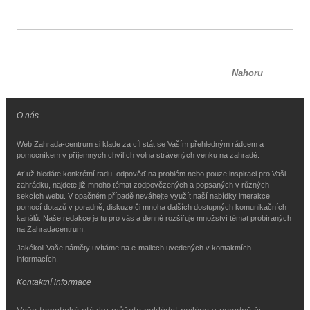
Nahoru
O nás
Web Zahrada-centrum si klade za cíl stát se Vaším přehledným rádcem a
pomocníkem v příjemných chvílích volna strávených venku na zahradě.
Ať už hledáte konkrétní radu, odpověď na problém nebo pouze inspiraci pro Vaši
zahrádku, najdete již mnoho témat zodpovězených a popsaných v různých
sekcích webu. V opačném případě neváhejte využít naší nabídky interakce
pomocí dotazů v poradně, diskuze či mnoha dalších dostupných komunikačních
kanálů. Naše redakce je tu pro vás a denně rozšiřuje množství témat probíraných
na Zahradacentrum.
Jakékoli Vaše náměty uvítáme na e-mailech uvedených v kontaktních
informacích.
Kontaktní informace