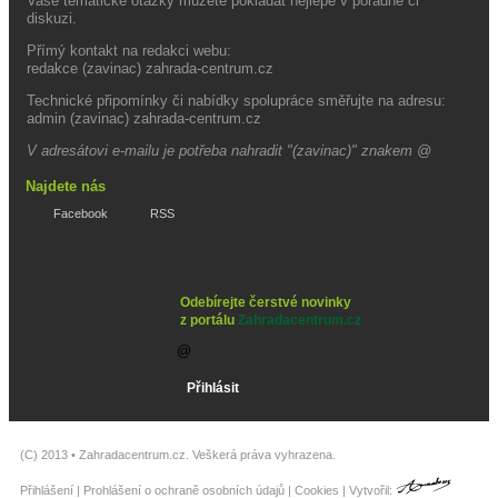
Vaše tematické otázky můžete pokládat nejlépe v poradně či
diskuzi.
Přímý kontakt na redakci webu:
redakce (zavinac) zahrada-centrum.cz
Technické připomínky či nabídky spolupráce směřujte na adresu:
admin (zavinac) zahrada-centrum.cz
V adresátovi e-mailu je potřeba nahradit "(zavinac)" znakem @
Najdete nás
Facebook
RSS
Odebírejte čerstvé novinky
z portálu
Zahradacentrum.cz
(C) 2013 •
Zahradacentrum.cz
. Veškerá práva vyhrazena.
Přihlášení
|
Prohlášení o ochraně osobních údajů
|
Cookies
| Vytvořil: