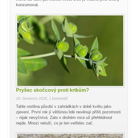
konzumovat.
Pryšec skočcový proti krtkům?
29. července 2026
,
1 komentář
Tahle rostlina působí v zahrádkách v době květu jako
zjevení. První rok jí většinou lidé nevěnují příliš pozornosti
– nijak nevyčnívá. Zato v druhém roce už přehlédnout
nejde. Mnozí netuší, co je ten vetřelec zač.