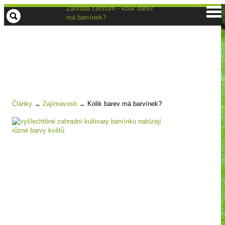
Zahrada centrum - kolik barev
má barvínek?
Články
→
Zajímavosti
→
Kolik barev má barvínek?