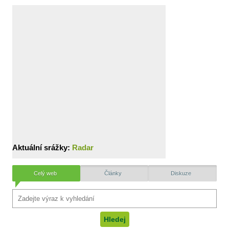
Aktuální srážky:
Radar
Celý web
Články
Diskuze