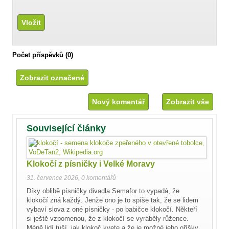
Počet příspěvků (0)
Nový komentář
Zobrazit vše
Související články
Klokočí z písničky i Velké Moravy
31. července 2026
,
0 komentářů
Díky oblibě písničky divadla Semafor to vypadá, že
klokočí zná každý. Jenže ono je to spíše tak, že se lidem
vybaví slova z oné písničky - po babičce klokočí. Někteří
si ještě vzpomenou, že z klokočí se vyráběly růžence.
Méně lidí tuší, jak klokoč kvete a že je možné jeho oříšky