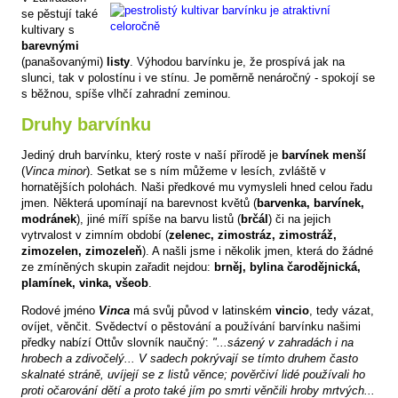
se pěstují také
kultivary s
barevnými
(panašovanými)
listy
. Výhodou barvínku je, že prospívá jak na
slunci, tak v polostínu i ve stínu. Je poměrně nenáročný - spokojí se
s běžnou, spíše vlhčí zahradní zeminou.
Druhy barvínku
Jediný druh barvínku, který roste v naší přírodě je
barvínek menší
(
Vinca minor
). Setkat se s ním můžeme v lesích, zvláště v
hornatějších polohách. Naši předkové mu vymysleli hned celou řadu
jmen. Některá upomínají na barevnost květů (
barvenka, barvínek,
modránek
), jiné míří spíše na barvu listů (
brčál
) či na jejich
vytrvalost v zimním období (
zelenec, zimostráz, zimostráž,
zimozelen, zimozeleň
). A našli jsme i několik jmen, která do žádné
ze zmíněných skupin zařadit nejdou:
brněj, bylina čarodějnická,
plamínek, vinka, všeob
.
Rodové jméno
Vinca
má svůj původ v latinském
vincio
, tedy vázat,
ovíjet, věnčit. Svědectví o pěstování a používání barvínku našimi
předky nabízí Ottův slovník naučný:
"...sázený v zahradách i na
hrobech a zdivočelý... V sadech pokrývají se tímto druhem často
skalnaté stráně, uvíjejí se z listů věnce; pověrčiví lidé používali ho
proti očarování dětí a proto také jím po smrti věnčili hroby mrtvých...