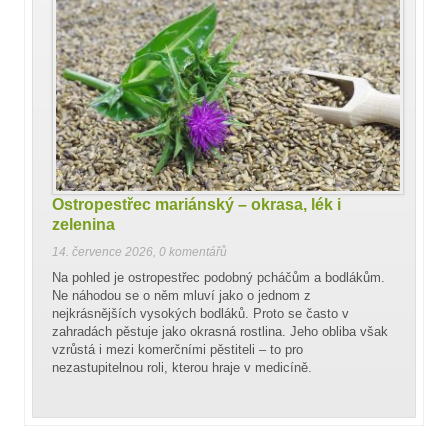
Ostropestřec mariánský – okrasa, lék i
zelenina
14. července 2026
,
0 komentářů
Na pohled je ostropestřec podobný pcháčům a bodlákům.
Ne náhodou se o něm mluví jako o jednom z
nejkrásnějších vysokých bodláků. Proto se často v
zahradách pěstuje jako okrasná rostlina. Jeho obliba však
vzrůstá i mezi komerčními pěstiteli – to pro
nezastupitelnou roli, kterou hraje v medicíně.