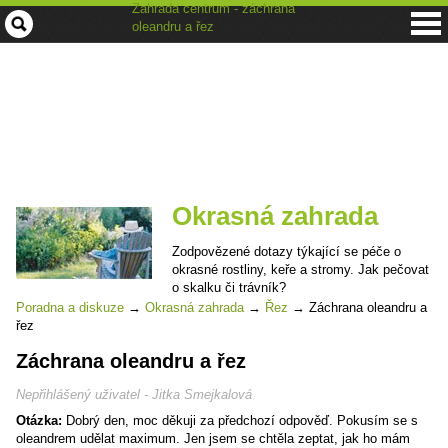
Zahrada centrum - záchrana
oleandru a řez
Okrasná zahrada
Zodpovězené dotazy týkající se péče o
okrasné rostliny, keře a stromy. Jak pečovat
o skalku či trávník?
Poradna a diskuze
→
Okrasná zahrada
→
Řez
→
Záchrana oleandru a
řez
Záchrana oleandru a řez
Nepřihlášený uživatel - Jitka Smejkalová
Otázka:
Dobrý den, moc děkuji za předchozí odpověď. Pokusím se s
oleandrem udělat maximum. Jen jsem se chtěla zeptat, jak ho mám