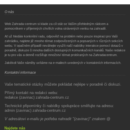
O nás
Web Zahrada-centrum si klade za cíl stát se Vaším přehledným rádcem a
pomocníkem v příjemných chvílích volna strávených venku na zahradě.
Ať už hledáte konkrétní radu, odpověď na problém nebo pouze inspiraci pro Vaši
zahrádku, najdete již mnoho témat zodpovězených a popsaných v různých sekcích
webu. V opačném případě neváhejte využít naší nabídky interakce pomocí dotazů v
poradně, diskuze či mnoha dalších dostupných komunikačních kanálů. Naše redakce
je tu pro vás a denně rozšiřuje množství témat probíraných na Zahradacentrum.
Jakékoli Vaše náměty uvítáme na e-mailech uvedených v kontaktních informacích.
Kontaktní informace
Vaše tematické otázky můžete pokládat nejlépe v poradně či diskuzi.
Přímý kontakt na redakci webu:
redakce (zavinac) zahrada-centrum.cz
Technické připomínky či nabídky spolupráce směřujte na adresu:
admin (zavinac) zahrada-centrum.cz
V adresátovi e-mailu je potřeba nahradit "(zavinac)" znakem @
Najdete nás