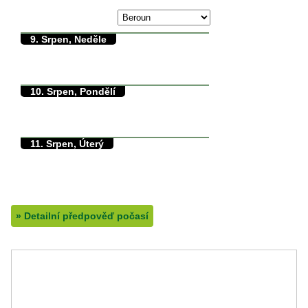
max./min. teplota
8. Srpen, Sobota
31/0°C
9. Srpen, Neděle
34/11°C
max./min. teplota
11.8°C
min. přízemní teplota
0mm
množství srážek
10. Srpen, Pondělí
36/17°C
max./min. teplota
17.8°C
min. přízemní teplota
0mm
množství srážek
11. Srpen, Úterý
28/14°C
max./min. teplota
13.5°C
min. přízemní teplota
0mm
množství srážek
»
Detailní předpověď počasí