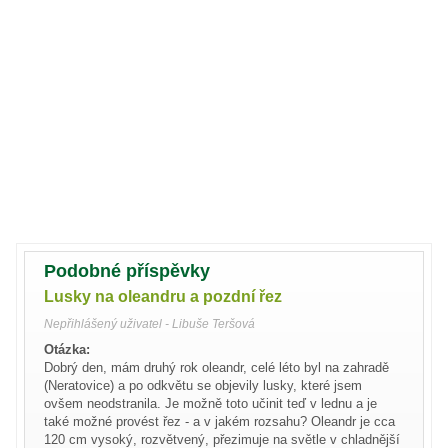
Podobné příspěvky
Lusky na oleandru a pozdní řez
Nepřihlášený uživatel - Libuše Teršová
Otázka:
Dobrý den, mám druhý rok oleandr, celé léto byl na zahradě
(Neratovice) a po odkvětu se objevily lusky, které jsem
ovšem neodstranila. Je možně toto učinit teď v lednu a je
také možné provést řez - a v jakém rozsahu? Oleandr je cca
120 cm vysoký, rozvětvený, přezimuje na světle v chladnější