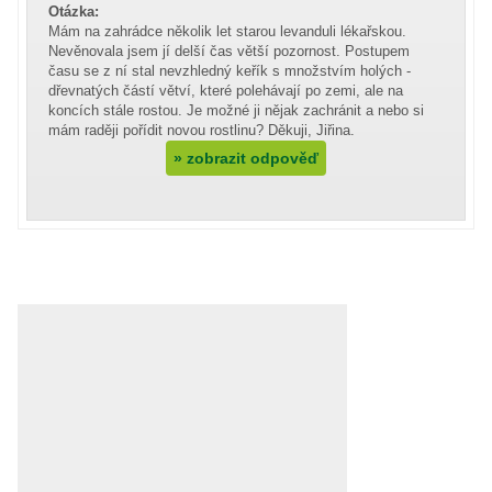
Otázka:
Mám na zahrádce několik let starou levanduli lékařskou.
Nevěnovala jsem jí delší čas větší pozornost. Postupem
času se z ní stal nevzhledný keřík s množstvím holých -
dřevnatých částí větví, které polehávají po zemi, ale na
koncích stále rostou. Je možné ji nějak zachránit a nebo si
mám raději pořídit novou rostlinu? Děkuji, Jiřina.
»
zobrazit odpověď