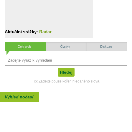
Aktuální srážky:
Radar
Celý web
Články
Diskuze
Tip: Zadejte pouze kořen hledaného slova.
Výhled počasí