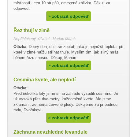
místnosti - cca 10 stupňů, omezená zálivka. Děkuji za
odpověď.
»
zobrazit odpověď
Řez thují v zimě
Nepřihlášený uživatel - Marian Mareš
Otázka:
Dobrý den, chci se zeptat, jaká je nejnižší teplota, při
které v zimě můžu stříhat thuje. Myslím tím, jak silný mráz
během řezu snesou. Děkuji, Marian
»
zobrazit odpověď
Cesmína kvete, ale neplodí
Otázka:
Před několika lety jsme si na zahradu vysadili cesmínu. Je
už vysoká přes dva metry, každoročně kvete. Ale jsme
zklamaní, že nemá červené plody. Děkujeme za případnou
radu, Dvořákovi.
»
zobrazit odpověď
Záchrana nevzhledné levandule