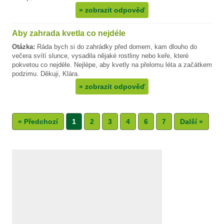
»
zobrazit odpověď
Aby zahrada kvetla co nejdéle
Otázka:
Ráda bych si do zahrádky před domem, kam dlouho do
večera svítí slunce, vysadila nějaké rostliny nebo keře, které
pokvetou co nejdéle. Nejlépe, aby kvetly na přelomu léta a začátkem
podzimu. Děkuji, Klára.
»
zobrazit odpověď
« Předchozí
1
2
3
4
6
7
Další »