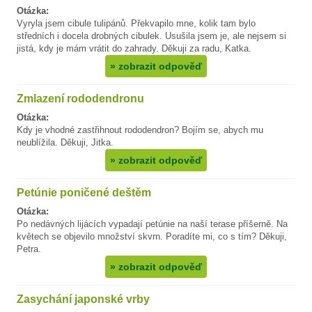
Otázka:
Vyryla jsem cibule tulipánů. Překvapilo mne, kolik tam bylo
středních i docela drobných cibulek. Usušila jsem je, ale nejsem si
jistá, kdy je mám vrátit do zahrady. Děkuji za radu, Katka.
»
zobrazit odpověď
Zmlazení rododendronu
Otázka:
Kdy je vhodné zastřihnout rododendron? Bojím se, abych mu
neublížila. Děkuji, Jitka.
»
zobrazit odpověď
Petúnie poničené deštěm
Otázka:
Po nedávných lijácích vypadají petúnie na naší terase příšerně. Na
květech se objevilo množství skvrn. Poradíte mi, co s tím? Děkuji,
Petra.
»
zobrazit odpověď
Zasychání japonské vrby