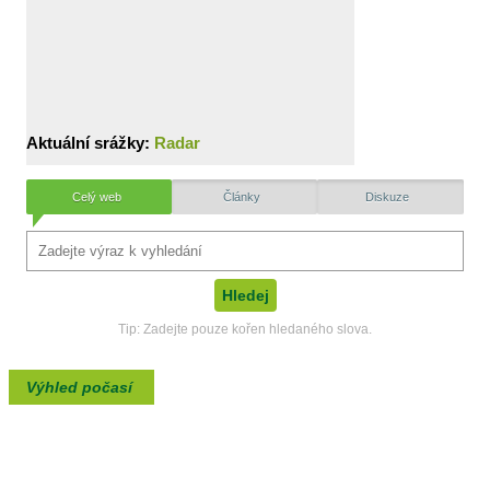
Aktuální srážky:
Radar
Celý web
Články
Diskuze
Tip: Zadejte pouze kořen hledaného slova.
Výhled počasí