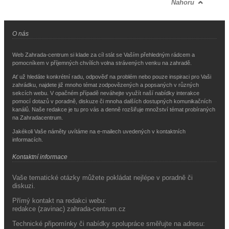
Nahoru
O nás
Web Zahrada-centrum si klade za cíl stát se Vaším přehledným rádcem a
pomocníkem v příjemných chvílích volna strávených venku na zahradě.
Ať už hledáte konkrétní radu, odpověď na problém nebo pouze inspiraci pro Vaši
zahrádku, najdete již mnoho témat zodpovězených a popsaných v různých
sekcích webu. V opačném případě neváhejte využít naší nabídky interakce
pomocí dotazů v poradně, diskuze či mnoha dalších dostupných komunikačních
kanálů. Naše redakce je tu pro vás a denně rozšiřuje množství témat probíraných
na Zahradacentrum.
Jakékoli Vaše náměty uvítáme na e-mailech uvedených v kontaktních
informacích.
Kontaktní informace
Vaše tematické otázky můžete pokládat nejlépe v poradně či
diskuzi.
Přímý kontakt na redakci webu:
redakce (zavinac) zahrada-centrum.cz
Technické připomínky či nabídky spolupráce směřujte na adresu: