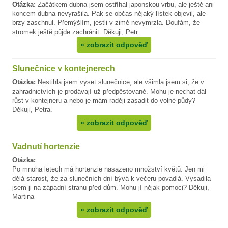
Otázka:
Začátkem dubna jsem ostříhal japonskou vrbu, ale ještě ani
koncem dubna nevyrašila. Pak se občas nějaký lístek objevil, ale
brzy zaschnul. Přemýšlím, jestli v zimě nevymrzla. Doufám, že
stromek ještě půjde zachránit. Děkuji, Petr.
»
zobrazit odpověď
Slunečnice v kontejnerech
Otázka:
Nestihla jsem vyset slunečnice, ale všimla jsem si, že v
zahradnictvích je prodávají už předpěstované. Mohu je nechat dál
růst v kontejneru a nebo je mám raději zasadit do volné půdy?
Děkuji, Petra.
»
zobrazit odpověď
Vadnutí hortenzie
Otázka:
Po mnoha letech má hortenzie nasazeno množství květů. Jen mi
dělá starost, že za slunečních dní bývá k večeru povadlá. Vysadila
jsem ji na západní stranu před dům. Mohu jí nějak pomoci? Děkuji,
Martina
»
zobrazit odpověď