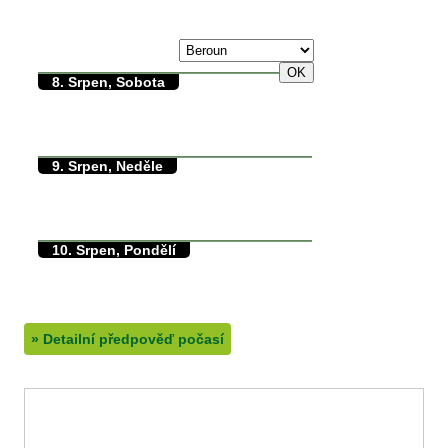
max./min. teplota
7. Srpen, Pátek
30/0°C
8. Srpen, Sobota
30/13°C
max./min. teplota
13.5°C
min. přízemní teplota
0mm
množství srážek
9. Srpen, Neděle
34/11°C
max./min. teplota
11.5°C
min. přízemní teplota
0mm
množství srážek
10. Srpen, Pondělí
38/17°C
max./min. teplota
17°C
min. přízemní teplota
0.8mm
množství srážek
»
Detailní předpověď počasí