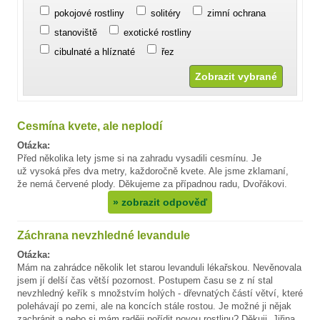
pokojové rostliny
solitéry
zimní ochrana
stanoviště
exotické rostliny
cibulnaté a hlíznaté
řez
Cesmína kvete, ale neplodí
Otázka:
Před několika lety jsme si na zahradu vysadili cesmínu. Je
už vysoká přes dva metry, každoročně kvete. Ale jsme zklamaní,
že nemá červené plody. Děkujeme za případnou radu, Dvořákovi.
»
zobrazit odpověď
Záchrana nevzhledné levandule
Otázka:
Mám na zahrádce několik let starou levanduli lékařskou. Nevěnovala
jsem jí delší čas větší pozornost. Postupem času se z ní stal
nevzhledný keřík s množstvím holých - dřevnatých částí větví, které
polehávají po zemi, ale na koncích stále rostou. Je možné ji nějak
zachránit a nebo si mám raději pořídit novou rostlinu? Děkuji, Jiřina.