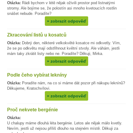
Otázka:
Rádi bychom v létě nějak oživili prostor pod listnatými
stromy. Ale bojíme se, že polostín asi mnoho kvetoucích rostlin
snášet nebude. Poradíte?
»
zobrazit odpověď
Zkracování listů u kosatců
Otázka:
Dobrý den, některé velkokvěté kosatce mi odkvetly. Vím,
že se po odkvětu mají odstřihnout květní stvoly. Ale váhám, jestli
mám taky zkrátit listy nebo ne. Poradíte? Děkuji, Mirka.
»
zobrazit odpověď
Podle čeho vybírat lekníny
Otázka:
Poradíte nám, na co si máme dát pozor při nákupu leknínů?
Děkujeme, Kratochvílovi.
»
zobrazit odpověď
Proč nekvete bergénie
Otázka:
U chalupy máme dlouhá léta bergénie. Letos ale nějak málo kvetly.
Nevím, jestli už nejsou příliš dlouho na stejném místě. Děkuji za