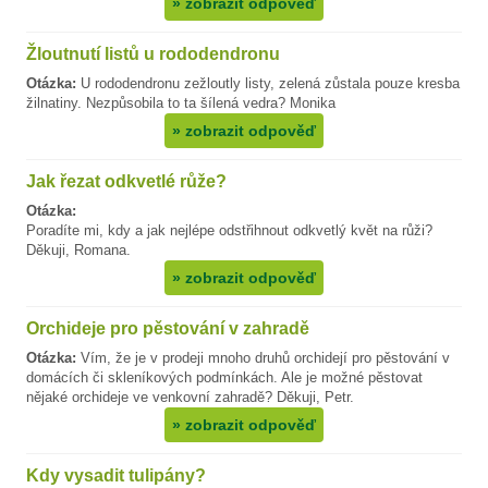
»
zobrazit odpověď
Žloutnutí listů u rododendronu
Otázka:
U rododendronu zežloutly listy, zelená zůstala pouze kresba
žilnatiny. Nezpůsobila to ta šílená vedra? Monika
»
zobrazit odpověď
Jak řezat odkvetlé růže?
Otázka:
Poradíte mi, kdy a jak nejlépe odstřihnout odkvetlý květ na růži?
Děkuji, Romana.
»
zobrazit odpověď
Orchideje pro pěstování v zahradě
Otázka:
Vím, že je v prodeji mnoho druhů orchidejí pro pěstování v
domácích či skleníkových podmínkách. Ale je možné pěstovat
nějaké orchideje ve venkovní zahradě? Děkuji, Petr.
»
zobrazit odpověď
Kdy vysadit tulipány?