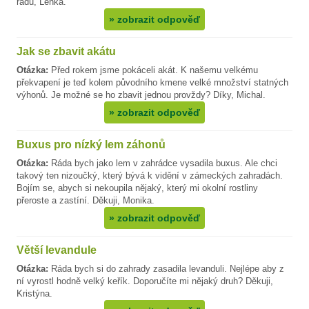
radu, Lenka.
»
zobrazit odpověď
Jak se zbavit akátu
Otázka:
Před rokem jsme pokáceli akát. K našemu velkému
překvapení je teď kolem původního kmene velké množství statných
výhonů. Je možné se ho zbavit jednou provždy? Díky, Michal.
»
zobrazit odpověď
Buxus pro nízký lem záhonů
Otázka:
Ráda bych jako lem v zahrádce vysadila buxus. Ale chci
takový ten nizoučký, který bývá k vidění v zámeckých zahradách.
Bojím se, abych si nekoupila nějaký, který mi okolní rostliny
přeroste a zastíní. Děkuji, Monika.
»
zobrazit odpověď
Větší levandule
Otázka:
Ráda bych si do zahrady zasadila levanduli. Nejlépe aby z
ní vyrostl hodně velký keřík. Doporučíte mi nějaký druh? Děkuji,
Kristýna.