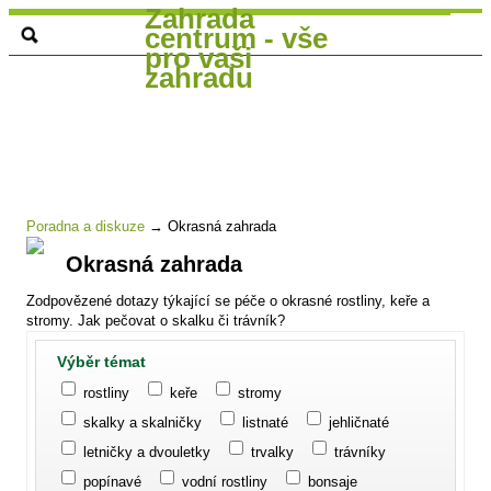
Zahrada
centrum - vše
pro vaši
zahradu
Poradna a diskuze
→
Okrasná zahrada
Okrasná zahrada
Zodpovězené dotazy týkající se péče o okrasné rostliny, keře a
stromy. Jak pečovat o skalku či trávník?
Výběr témat
rostliny
keře
stromy
skalky a skalničky
listnaté
jehličnaté
letničky a dvouletky
trvalky
trávníky
popínavé
vodní rostliny
bonsaje