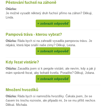
Pěstování fuchsií na záhoně
Otázka:
Je možné vysadit některý druh fuchsií přímo na záhon? Děkuji,
Linda.
»
zobrazit odpověď
Pampová tráva - kterou vybrat?
Otázka:
Ráda bych si na zahradě vysadila pampovou trávu. Je
nějaká, která lépe snáší naše zimy? Děkuji, Leona.
»
zobrazit odpověď
Kdy řezat vistárie?
Otázka:
Zasadila jsem si k pergole vistárii, ale nevím, kdy a jak ji
mám správně řezat, aby bohatě kvetla. Poradíte? Děkuji, Jolana.
»
zobrazit odpověď
Množení hvozdíků
Otázka:
Ráda bych si namnožila hvozdíky. Čekala jsem, že se
časem trs trochu rozroste, ale připadá mi, že se mu příliš nechce.
Děkuji, Michala.