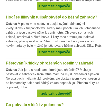
»
zobrazit odpověď
Hodí se liliovník tulipánokvětý do běžné zahrady?
Otázka:
V parku mne nedávno zaujal svými nádhernými
květy liliovník tulipánokvětý. Květy mají podobu kalichu otočeného
vzhůru a jsou vysoké několik centimetrů. Objevuje se na nich
zelená, oranžová a žlutá barva. I listy toho stromu jsou takové
zvláštní, jakoby useknuté. Strom byl však hodně vysoký a tak
nevím, zda by bylo možné jej pěstovat v běžné zahradě. Díky, Petr.
»
zobrazit odpověď
Pěstování kriticky ohrožených rostlin v zahradě
Otázka:
Jak je to s rostlinami, které jsou chráněné? Mohu je
pěstovat v zahrádce? Konkrétně mám na mysli hvězdnici alpskou.
Nerada bych měla nějaký problém, ale dostala jsem kdysi sezenici
od kamarádky, tak snad žádný zákon neporušuju. Předem díky za
odpověď, Jitka.
»
zobrazit odpověď
Co pokvete v létě i v polostínu?