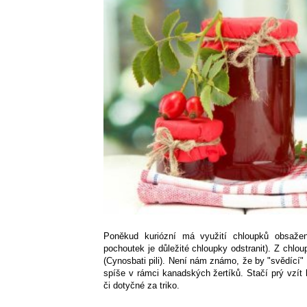
Poněkud kuriózní má využití chloupků obsažen
pochoutek je důležité chloupky odstranit). Z chlo
(Cynosbati pili). Není nám známo, že by "svědící" p
spíše v rámci kanadských žertíků. Stačí prý vzí
či dotyčné za triko.