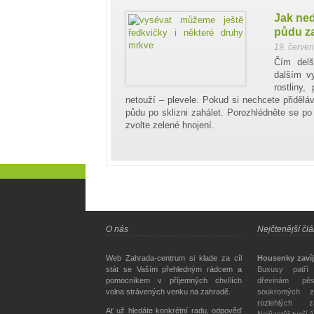
Jak ne
půdu z
19. červe
Čím delš
dalším vy
rostliny
netouží – plevele. Pokud si nechcete přiděláva
půdu po sklizni zahálet. Porozhlédněte se p
zvolte zelené hnojení.
O nás
Nejčtenější čl
Web Zahrada-centrum si klade za cíl
Housenky zavíj
stát se Vaším přehledným rádcem a
Buxusy patří
pomocníkem v příjemných chvílích
dřevinám pě
volna strávených venku na zahradě.
soukromých z
rozlehlých z
Ať už hledáte konkrétní radu, odpověď
Nejčastěji tvoří 