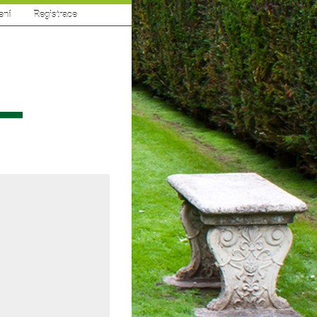
ení
|
Registrace
sí