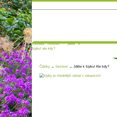
Zahrada centrum - jděte k
Hlavní strana
Poradna a diskuse
šípku! ale kdy?
Čl
Články
→
Sezónní
→
Jděte k šípku! Ale kdy?