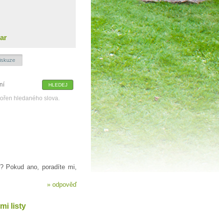
ar
iskuze
kořen hledaného slova.
 Pokud ano, poradíte mi,
»
odpověď
i listy