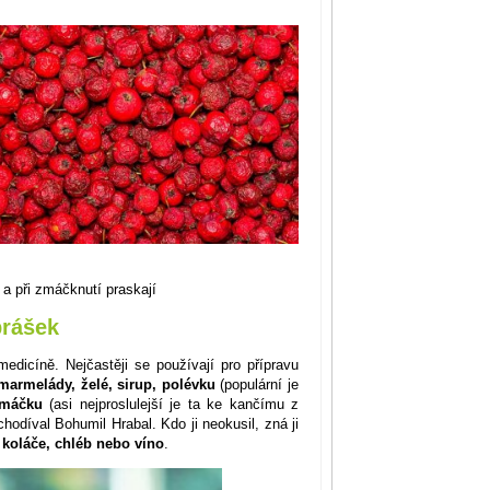
a při zmáčknutí praskají
prášek
edicíně. Nejčastěji se používají pro přípravu
marmelády, želé, sirup, polévku
(populární je
máčku
(asi nejproslulejší je ta ke kančímu z
hodíval Bohumil Hrabal. Kdo ji neokusil, zná ji
,
koláče, chléb nebo víno
.