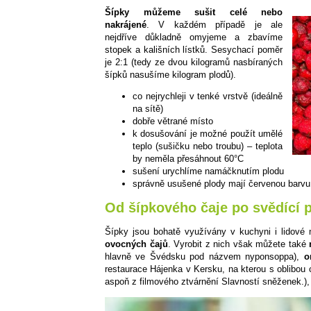
Šípky můžeme sušit celé nebo
nakrájené
. V každém případě je ale
nejdříve důkladně omyjeme a zbavíme
stopek a kališních lístků. Sesychací poměr
je 2:1 (tedy ze dvou kilogramů nasbíraných
šípků nasušíme kilogram plodů).
co nejrychleji v tenké vrstvě (ideálně
na sítě)
dobře větrané místo
k dosušování je možné použít umělé
teplo (sušičku nebo troubu) – teplota
by neměla přesáhnout 60°C
sušení urychlíme namáčknutím plodu
správně usušené plody mají červenou barvu 
Od šípkového čaje po svědící 
Šípky jsou bohatě využívány v kuchyni i lidové m
ovocných čajů
. Vyrobit z nich však můžete také
hlavně ve Švédsku pod názvem nyponsoppa),
o
restaurace Hájenka v Kersku, na kterou s oblibou c
aspoň z filmového ztvárnění Slavností sněženek.)