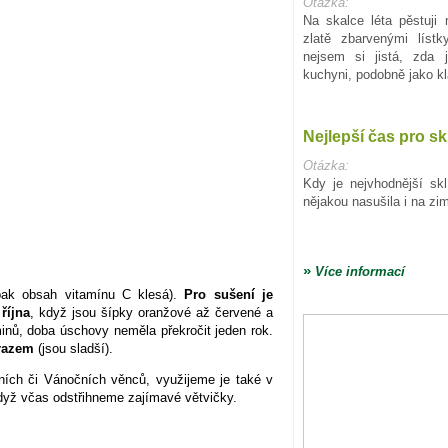
Otázka:
Na skalce léta pěstuji
zlatě zbarvenými lístk
nejsem si jistá, zda 
kuchyni, podobně jako k
Nejlepší čas pro sk
Otázka:
Kdy je nejvhodnější skl
nějakou nasušila i na zi
»
Více informací
(pak obsah vitamínu C klesá).
Pro sušení je
října
, když jsou šípky oranžové až červené a
inů, doba úschovy neměla překročit jeden rok.
razem
(jsou sladší).
ích či Vánočních věnců, využijeme je také v
dyž včas odstřihneme zajímavé větvičky.