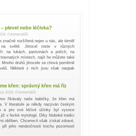
l – plevel nebo léčivka?
2026
,
0 komentářů
je značně rozšířená nejen u nás, ale téměř
 na světě. Jitrocel roste v různých
ích: na lukách, pastvinách a polích, na
travnatých místech, najít ho můžete také
h. Mnoho druhů jitrocele se chová poměrně
levelů. Některé z nich jsou však naopak
me křen: správný křen má říz
nce 2026
,
0 komentářů
mo říkávaly naše babičky, že křen má
a. V literatuře je někdy nazýván českým
 a pro své léčivé účinky byl vysoce
již v řecké mytologii. Díky hluboké tradici
mi oblíben. Chceme-li však získat zdravé,
 při jeho nenáročnosti trochu pozornosti