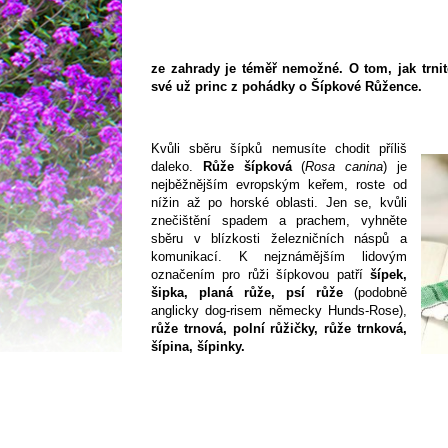
ze zahrady je téměř nemožné. O tom, jak trnit
své už princ z pohádky o Šípkové Růžence.
Kvůli sběru šípků nemusíte chodit příliš
daleko.
Růže šípková
(
Rosa canina
) je
nejběžnějším evropským keřem, roste od
nížin až po horské oblasti. Jen se, kvůli
znečištění spadem a prachem, vyhněte
sběru v blízkosti železničních náspů a
komunikací. K nejznámějším lidovým
označením pro růži šípkovou patří
šípek,
šipka, planá růže, psí růže
(podobně
anglicky dog-risem německy Hunds-Rose),
růže trnová, polní růžičky, růže trnková,
šípina, šípinky.