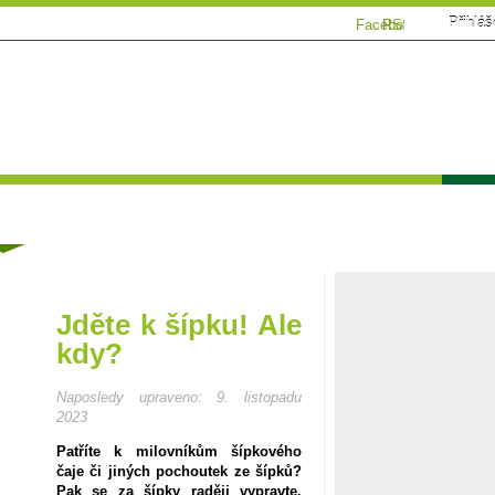
Přihláš
Facebook
RSS
Tématické speciály
Zahrádkářský kalendář
Poča
ánky
Jděte k šípku! Ale
kdy?
Naposledy upraveno:
9. listopadu
2023
Patříte k milovníkům šípkového
čaje či jiných pochoutek ze šípků?
Pak se za šípky raději vypravte.