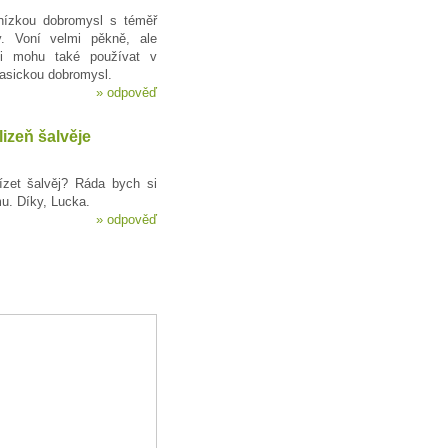
 nízkou dobromysl s téměř
y. Voní velmi pěkně, ale
ji mohu také používat v
lasickou dobromysl.
»
odpověď
lizeň šalvěje
ízet šalvěj? Ráda bych si
mu. Díky, Lucka.
»
odpověď