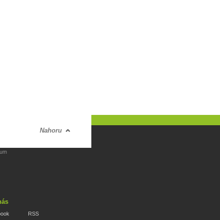
Nahoru
rum
nás
book
RSS