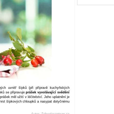
ých uvnitř šípků (při přípravě kuchyňských
upků se připravuje
prášek vyvolávající svědění
rášek měl užití v léčitelství. Jeho uplatnění je
t hrst šípkových chloupků a nasypat dotyčnému
Autor: Zahradacentrum.cz