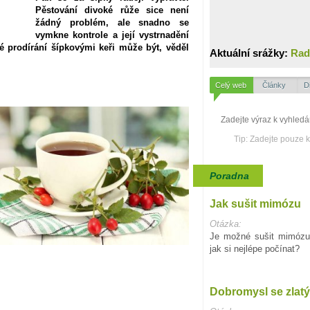
Pěstování divoké růže sice není
žádný problém, ale snadno se
vymkne kontrole a její vystrnadění
é prodírání šípkovými keři může být, věděl
Aktuální srážky:
Rad
Celý web
Články
D
Tip: Zadejte pouze 
Poradna
Jak sušit mimózu
Otázka:
Je možné sušit mimózu?
jak si nejlépe počínat?
Dobromysl se zlatým