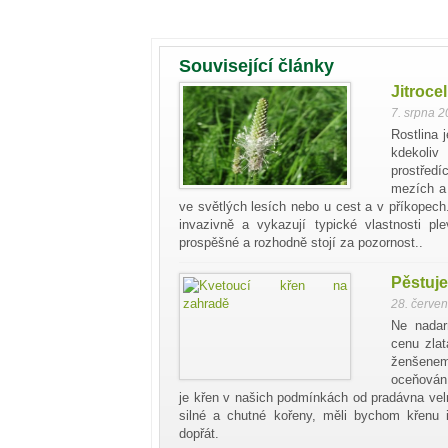
Související články
Jitroce
7. srpna 
Rostlina 
kdekoliv
prostřed
mezích a 
ve světlých lesích nebo u cest a v příkopec
invazivně a vykazují typické vlastnosti p
prospěšné a rozhodně stojí za pozornost..
Pěstuje
28. červe
Ne nadar
cenu zlat
ženšenem
oceňován 
je křen v našich podmínkách od pradávna vel
silné a chutné kořeny, měli bychom křenu i
dopřát.