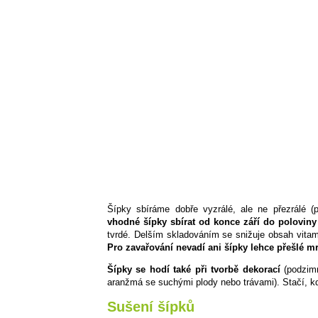
Šípky sbíráme dobře vyzrálé, ale ne přezrálé 
vhodné šípky sbírat od konce září do poloviny 
tvrdé. Delším skladováním se snižuje obsah vitam
Pro zavařování nevadí ani šípky lehce přešlé
m
Šípky se hodí také při tvorbě dekorací
(podzimn
aranžmá se suchými plody nebo trávami). Stačí, k
Sušení šípků