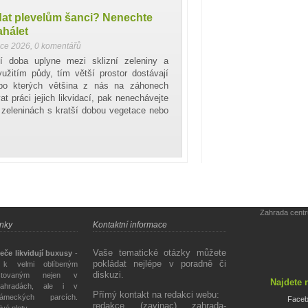
dat plevelům šanci? Nenechte
ahálet
nce 2026
,
0 komentářů
í doba uplyne mezi sklizní zeleniny a
užitím půdy, tím větší prostor dostávají
, po kterých většina z nás na záhonech
t práci jejich likvidací, pak nenechávejte
o zeleninách s kratší dobou vegetace nebo
Zahrada cent
ánky
Kontaktní informace
Vaše tematické otázky můžete
eče likvidují buxusy
-
pokládat nejlépe v poradně či
 k velmi oblíbeným
diskuzi.
stovaným nejen v
Najdete 
ahradách, ale i v
Přímý kontakt na redakci webu:
ámeckých parcích.
Face
redakce (zavinac) zahrada-
živé ploty.…