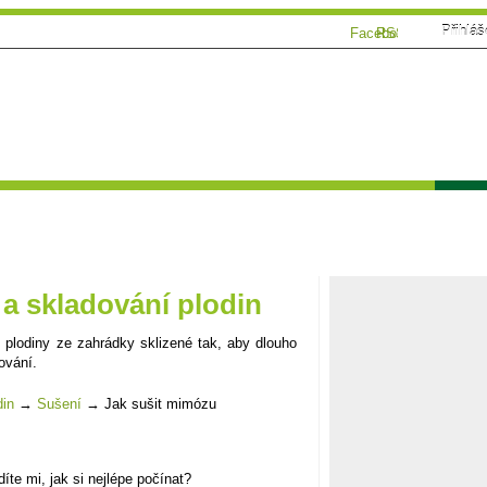
Přihláš
Facebook
RSS
ánky
Tématické speciály
Zahrádkářský kalendář
Poča
a skladování plodin
 plodiny ze zahrádky sklizené tak, aby dlouho
ování.
din
→
Sušení
→
Jak sušit mimózu
e mi, jak si nejlépe počínat?