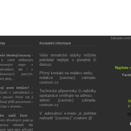
Zahrada cent
ánky
Kontaktní informace
Vaše tematické otázky můžete
eče likvidují buxusy
-
pokládat nejlépe v poradně či
 k velmi oblíbeným
diskuzi.
stovaným nejen v
Najdete 
ahradách, ale i v
Přímý kontakt na redakci webu:
ámeckých parcích.
Face
redakce (zavinac) zahrada-
živé ploty.…
centrum.cz
ový proti krtkům?
-
Technické připomínky či nabídky
působí v zahrádkách v
spolupráce směřujte na adresu:
 zjevení. První rok jí
admin (zavinac) zahrada-
O
ěnují příliš pozornosti –
centrum.cz
z
. Zato v druhém…
V adresátovi e-mailu je potřeba
tám další život
-
nahradit "(zavinac)" znakem @
ím dřevěných palet je
epravy nákladů. Ale
eme také jako přírodní