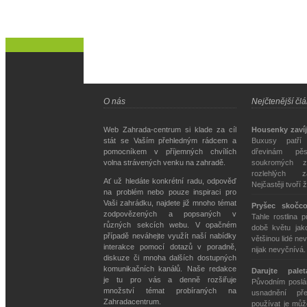
O nás
Nejčtenější čl
Web Zahrada-centrum si klade za cíl
Housenky zavíj
stát se Vaším přehledným rádcem a
Buxusy patří
pomocníkem v příjemných chvílích
dřevinám pě
volna strávených venku na zahradě.
soukromých z
rozlehlých z
Ať už hledáte konkrétní radu, odpověď
Nejčastěji tvoří 
na problém nebo pouze inspiraci pro
Vaši zahrádku, najdete již mnoho témat
Pryšec skočc
zodpovězených a popsaných v
Tahle rostlina 
různých sekcích webu. V opačném
době květu jako
případě neváhejte využít naší nabídky
většinou lidé nev
interakce pomocí dotazů v poradně,
nijak nevyčnívá
diskuze či mnoha dalších dostupných
komunikačních kanálů. Naše redakce
Darujte pale
je tu pro vás a denně rozšiřuje
Původním poslán
množství témat probíraných na
usnadnění př
Zahradacentrum.
používat je můž