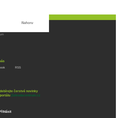
Nahoru
rum
nás
book
RSS
debírejte čerstvé novinky
 portálu
Zahradacentrum.cz