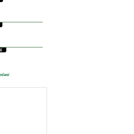
31/13°C
13.5°C
0mm
34/11°C
11.8°C
0mm
lí
35/16°C
16°C
0.1mm
očasí