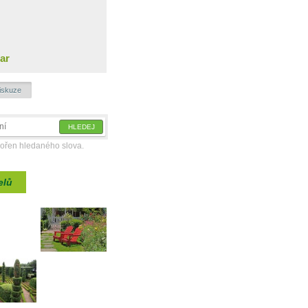
ar
iskuze
kořen hledaného slova.
elů