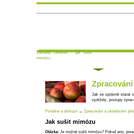
Zahrada centrum - jak sušit
Hlavní strana
Čl
mimózu
Poradna a diskuse
Zpracování 
Jak se správně starat o
vydržely; postupy zprac
Poradna a diskuze
→
Zpracování a skladování plo
Jak sušit mimózu
Otázka:
Je možné sušit mimózu? Pokud ano, poradít