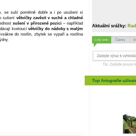
e
, se suší poměrně dobře a i po usušení si
ro sušení
větvičky zavěsit v suché a chladné
přednost
sušení v přirozené pozici
– například
Aktuální srážky:
Rad
dávají kvetoucí
větvičky do nádoby s malým
vsákne do rostlin, zbytek se vypaří a rostlina
ýdny.
Celý web
Články
D
Tip: Zadejte pouze 
Top fotografie uživat