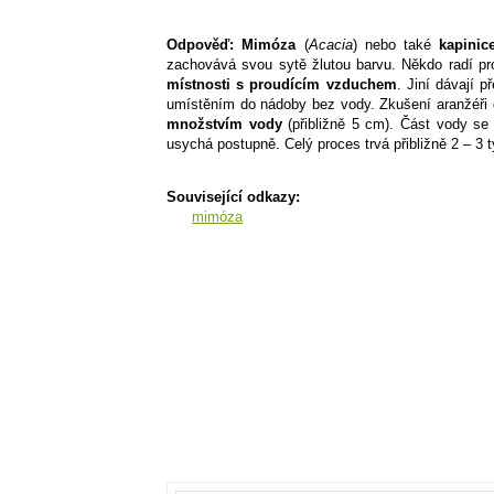
Odpověď:
Mimóza
(
Acacia
) nebo také
kapinic
zachovává svou sytě žlutou barvu. Někdo radí p
místnosti s proudícím vzduchem
. Jiní dávají 
umístěním do nádoby bez vody. Zkušení aranžéři 
množstvím vody
(přibližně 5 cm). Část vody se 
usychá postupně. Celý proces trvá přibližně 2 – 3 t
Související odkazy:
mimóza