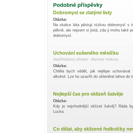
Podobné příspěvky
Dobromysl se zlatými listy
Otázka:
Na skalce léta pěstuji nízkou dobromysl s t
pěkně, ale nejsem si jistá, zda ji mohu také 
dobromysl.
Uchování sušeného měsíčku
Nepřihlášený uživatel - Marcela Velkova
Otázka:
Chtěla bych vědět, jak nejlépe uchováva
alkohol. Lze ho uzavřít do skleněné lahve do
Nejlepší čas pro sklizeň šalvěje
Otázka:
Kdy je nejvhodnější sklízet šalvěj? Ráda b
Lucka.
Co dělat, aby sklizené ředkvičky n