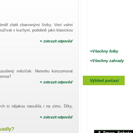
éměř zlatě zbarvenými lístky. Voní velmi
používat v kuchyni, podobně jako klasickou
»
zobrazit odpověď
»
Všechny fotky
»
Všechny zahrady
t usušený měsíček. Nemohu konzumovat
 temna?
Výhled počasí
»
zobrazit odpověď
ych si nějakou nasušila i na zimu. Díky,
»
max./min. teplota
zobrazit odpověď
30/0°C
evadly?
8. Srpen, Sobota