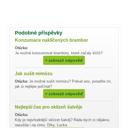
Podobné příspěvky
Konzumace naklíčených brambor
Otázka:
Je možné konzumovat brambory, které začaly klíčit?
»
zobrazit odpověď
Jak sušit mimózu
Otázka:
Je možné sušit mimózu? Pokud ano, poradíte mi,
jak si nejlépe počínat?
»
zobrazit odpověď
Nejlepší čas pro sklizeň šalvěje
Otázka:
Kdy je nejvhodnější sklízet šalvěj? Ráda bych si nějakou
nasušila i na zimu. Díky, Lucka.