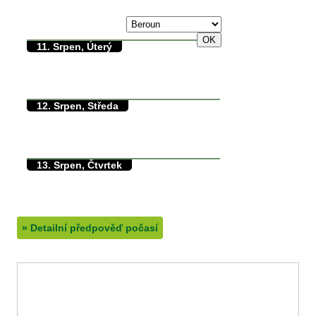
max./min. teplota
10. Srpen, Pondělí
36/0°C
11. Srpen, Úterý
30/13°C
max./min. teplota
12.5°C
min. přízemní teplota
0mm
množství srážek
12. Srpen, Středa
29/9°C
max./min. teplota
9.2°C
min. přízemní teplota
0mm
množství srážek
13. Srpen, Čtvrtek
31/9°C
max./min. teplota
9.5°C
min. přízemní teplota
0mm
množství srážek
»
Detailní předpověď počasí