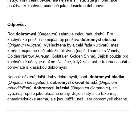
lístky. Voní velmi pěkně, ale nejsem si jistá, zda ji mohu také
používat v kuchyni, podobně jako klasickou dobromysl.
Odpověď:
Rod
dobromysl
(
Origanum
) zahrnuje celou řadu druhů. Pro
kuchyňské použití se nejčastěji používá
dobromysl obecná
(
Origanum vulgare
). Vyšlechtěna byla celá řada kultivarů, mezi
kterými najdeme i několik žlutolistých (např. Thumble´s Variety,
Golden Narrow, Aureum, Goldtaler, Golden Shine). Jejich použití pro
kuchyňské účely je možné. Nejlépe, když si zkusíte trochu nasušit a
porovnáte s klasickou dobromyslí.
Naopak některé další druhy dobromysli, např.
dobromysl hladká
(
Origanum laevigatum
),
dobromysl okrouhlolistá
(
Origanum
rotundifolium
),
dobromysl krétská
(
Origanum dictamnus
), se
využívají spíše jako okrasné druhy. Jejich listy sice také mají
charakteristické aroma, ale jsou tužší, než listy dobromysli obecné.