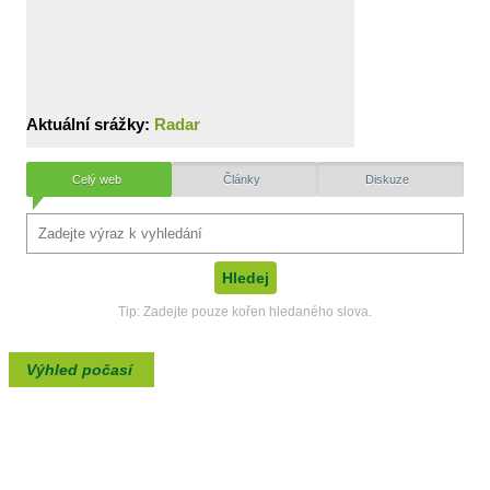
Aktuální srážky:
Radar
Celý web
Články
Diskuze
Tip: Zadejte pouze kořen hledaného slova.
Výhled počasí