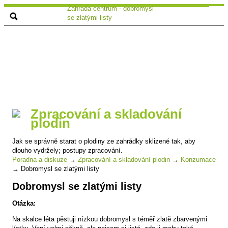
Zahrada centrum - dobromysl
se zlatými listy
Zpracování a skladování
plodin
Jak se správně starat o plodiny ze zahrádky sklizené tak, aby
dlouho vydržely; postupy zpracování.
Poradna a diskuze
→
Zpracování a skladování plodin
→
Konzumace
→
Dobromysl se zlatými listy
Dobromysl se zlatými listy
Otázka:
Na skalce léta pěstuji nízkou dobromysl s téměř zlatě zbarvenými