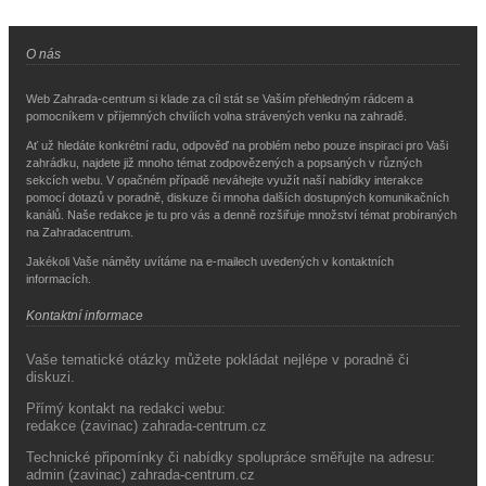
O nás
Web Zahrada-centrum si klade za cíl stát se Vaším přehledným rádcem a
pomocníkem v příjemných chvílích volna strávených venku na zahradě.
Ať už hledáte konkrétní radu, odpověď na problém nebo pouze inspiraci pro Vaši
zahrádku, najdete již mnoho témat zodpovězených a popsaných v různých
sekcích webu. V opačném případě neváhejte využít naší nabídky interakce
pomocí dotazů v poradně, diskuze či mnoha dalších dostupných komunikačních
kanálů. Naše redakce je tu pro vás a denně rozšiřuje množství témat probíraných
na Zahradacentrum.
Jakékoli Vaše náměty uvítáme na e-mailech uvedených v kontaktních
informacích.
Kontaktní informace
Vaše tematické otázky můžete pokládat nejlépe v poradně či
diskuzi.
Přímý kontakt na redakci webu:
redakce (zavinac) zahrada-centrum.cz
Technické připomínky či nabídky spolupráce směřujte na adresu:
admin (zavinac) zahrada-centrum.cz