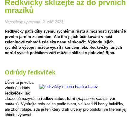
Ředkvičky sklízejte až do prvních
mrazíků
Naposledy upraveno:
2. září 2023
Ředkvičky patří díky svému rychlému růstu a možnosti rychlení k
prvním jarním zeleninám. Ale tím jejich účinkování v naší
zeleninové zahradě zdaleka nemusí skončit. Výhodu jejich
rychlého vývoje můžete využít i koncem léta. Ředkvičky raných
odrůd vyseté počátkem září můžete sklízet v polovině října.
Odrůdy ředkviček
Důležitá je volba
vhodné odrůdy
ředkviček
, jak
zkráceně nazýváme
ředkev setou, letní
(
Raphanus sativus
var.
sativus
). Vybírejte tedy nejen podle tvaru, velikosti či barvy bulvičky,
ale zkontrolujte, zda je ten který druh určený pro období, ve kterém jej
chcete vysévat.