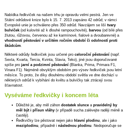
Nabídka ředkviček na našem trhu je opravdu velmi pestrá. Jen ve
Státní odrůdové knize bylo k 15. 7. 2013 zapsáno 42 odrůd; v rámci
Evropské unie je schváleno přes 350 odrůd. Navzájem se liší
tvary
bulviček
(od kulovité až k dlouhé rampouchovité),
barvou
(od bílé přes
žlutou, růžovou, červenou až ke karmínové, fialové a dvoubarevné) a
vhodností pěstování v určitém ročním období či odolností proti
škůdcům
.
Některé odrůdy ředkviček jsou určené pro
celoroční pěstování
(např.
Sexta, Kvarta, Tercia, Kvinta, Slavia, Teko), jiné jsou doporučované
spíše pro
jarní a podzimní pěstování
(Blanka, Prima, Primara F1,
Vinara F1). Nejméně obvyklým obdobím pro výsev ředkviček jsou letní
měsíce. To proto, že díky dlouhému období světla ve dne dochází u
některých odrůd k vybíhání do květu a bulvičky tak ztrácejí svou
šťavnatost.
Vyséváme ředkvičky i koncem léta
Důležité je, aby měl záhon
dostatek slunce
a
pravidelný by
měl být i přísun vláhy
(v případě sucha zalévejte raději méně a
častěji).
Ředkvičky lze pěstovat nejen jako
hlavní plodinu
, ale i jako
meziplodinu
, případně i
následnou plodinu
. Nedoporučuje se