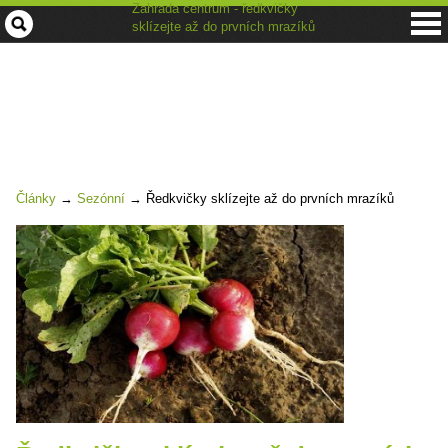
Zahrada centrum - ředkvičky
sklízejte až do prvních mrazíků
Články
→
Sezónní
→
Ředkvičky sklízejte až do prvních mrazíků