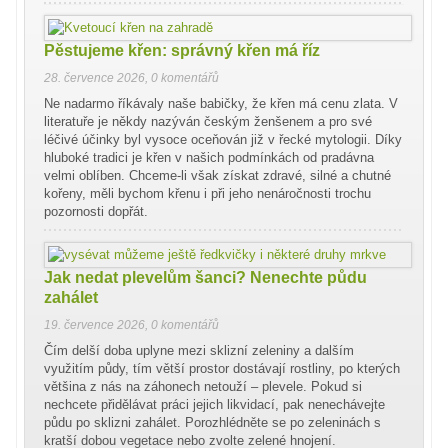
Pěstujeme křen: správný křen má říz
28. července 2026
,
0 komentářů
Ne nadarmo říkávaly naše babičky, že křen má cenu zlata. V
literatuře je někdy nazýván českým ženšenem a pro své
léčivé účinky byl vysoce oceňován již v řecké mytologii. Díky
hluboké tradici je křen v našich podmínkách od pradávna
velmi oblíben. Chceme-li však získat zdravé, silné a chutné
kořeny, měli bychom křenu i při jeho nenáročnosti trochu
pozornosti dopřát.
Jak nedat plevelům šanci? Nenechte půdu
zahálet
19. července 2026
,
0 komentářů
Čím delší doba uplyne mezi sklizní zeleniny a dalším
využitím půdy, tím větší prostor dostávají rostliny, po kterých
většina z nás na záhonech netouží – plevele. Pokud si
nechcete přidělávat práci jejich likvidací, pak nenechávejte
půdu po sklizni zahálet. Porozhlédněte se po zeleninách s
kratší dobou vegetace nebo zvolte zelené hnojení.