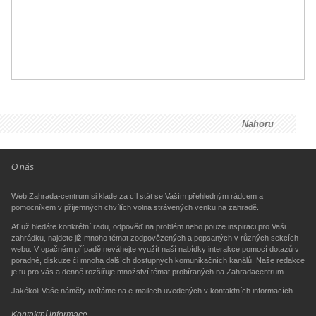
Nahoru
O nás
Web Zahrada-centrum si klade za cíl stát se Vaším přehledným rádcem a
pomocníkem v příjemných chvílích volna strávených venku na zahradě.
Ať už hledáte konkrétní radu, odpověď na problém nebo pouze inspiraci pro Vaši
zahrádku, najdete již mnoho témat zodpovězených a popsaných v různých sekcích
webu. V opačném případě neváhejte využít naší nabídky interakce pomocí dotazů v
poradně, diskuze či mnoha dalších dostupných komunikačních kanálů. Naše redakce
je tu pro vás a denně rozšiřuje množství témat probíraných na Zahradacentrum.
Jakékoli Vaše náměty uvítáme na e-mailech uvedených v kontaktních informacích.
Kontaktní informace