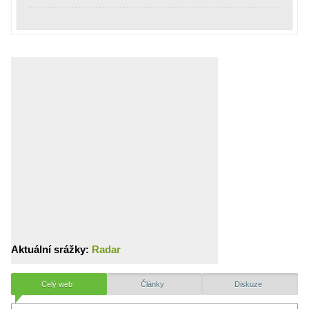
Aktuální srážky:
Radar
Celý web
Články
Diskuze