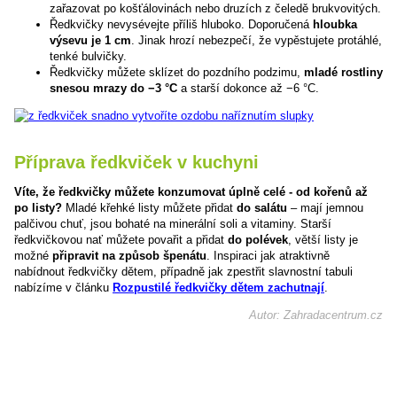
zařazovat po košťálovinách nebo druzích z čeledě brukvovitých.
Ředkvičky nevysévejte příliš hluboko. Doporučená
hloubka
výsevu je 1 cm
. Jinak hrozí nebezpečí, že vypěstujete protáhlé,
tenké bulvičky.
Ředkvičky můžete sklízet do pozdního podzimu,
mladé rostliny
snesou mrazy do −3 °C
a starší dokonce až −6 °C.
Příprava ředkviček v kuchyni
Víte, že ředkvičky můžete konzumovat úplně celé - od kořenů až
po listy?
Mladé křehké listy můžete přidat
do salátu
– mají jemnou
palčivou chuť, jsou bohaté na minerální soli a vitaminy. Starší
ředkvičkovou nať můžete povařit a přidat
do polévek
, větší listy je
možné
připravit na způsob špenátu
. Inspiraci jak atraktivně
nabídnout ředkvičky dětem, případně jak zpestřit slavnostní tabuli
nabízíme v článku
Rozpustilé ředkvičky dětem zachutnají
.
Autor: Zahradacentrum.cz