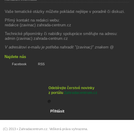
Vaše tematické otázky můžete pokládat nejlépe v poradně či diskuzi.
Přímý kontakt na redakci webu:
redakce (zavinac) zahrada-centrum.cz
Technické připomínky či nabídky spolupráce směřujte na adresu:
admin (zavinac) zahrada-centrum.cz
V adresátovi e-mailu je potřeba nahradit "(zavinac)" znakem @
Najdete nás
Facebook
RSS
Odebírejte čerstvé novinky
z portálu
Zahradacentrum.cz
(C) 2013 •
Zahradacentrum.cz
. Veškerá práva vyhrazena.