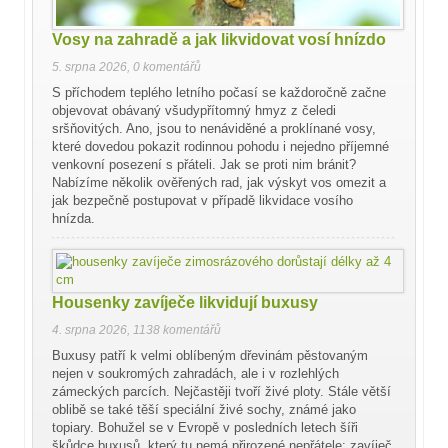
Vosy na zahradě a jak likvidovat vosí hnízdo
5. srpna 2026
,
0 komentářů
S příchodem teplého letního počasí se každoročně začne
objevovat obávaný všudypřítomný hmyz z čeledi
sršňovitých. Ano, jsou to nenáviděné a proklínané vosy,
které dovedou pokazit rodinnou pohodu i nejedno příjemné
venkovní posezení s přáteli. Jak se proti nim bránit?
Nabízíme několik ověřených rad, jak výskyt vos omezit a
jak bezpečně postupovat v případě likvidace vosího
hnízda.
Housenky zavíječe likvidují buxusy
4. srpna 2026
,
1138 komentářů
Buxusy patří k velmi oblíbeným dřevinám pěstovaným
nejen v soukromých zahradách, ale i v rozlehlých
zámeckých parcích. Nejčastěji tvoří živé ploty. Stále větší
oblibě se také těší speciální živé sochy, známé jako
topiary. Bohužel se v Evropě v posledních letech šíři
škůdce buxusů, který tu nemá přirozené nepřátele: zavíječ