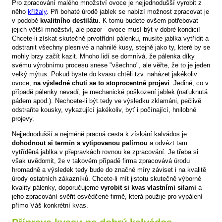
Pro zpracování malého množství ovoce je nejjednodušší vyrobit z
něho
křížaly
. Při bohaté úrodě jablek se nabízí možnost zpracovat je
v podobě
kvalitního destilátu
. K tomu budete ovšem potřebovat
jejich větší množství, ale pozor - ovoce musí být v dobré kondici!
Chcete-li získat skutečně prvotřídní pálenku, musíte jablka vytřídit a
odstranit všechny plesnivé a nahnilé kusy, stejně jako ty, které by se
mohly brzy začít kazit. Mnoho lidí se domnívá, že pálenka díky
svému výrobnímu procesu snese "všechno", ale věřte, že to je jeden
velký mýtus. Pokud byste do kvasu chtěli tzv. naházet jakékoliv
ovoce,
na výsledné chuti se to stoprocentně projeví
. Jediné, co v
případě pálenky nevadí, je mechanické poškození jablek (naťuknutá
pádem apod.). Nechcete-li být tedy ve výsledku zklamáni, pečlivě
odstraňte kousky, vykazující jakékoliv, byť i počínající, hnilobné
projevy.
Nejjednodušší a nejméně pracná cesta k získání kalvádos je
dohodnout si termín s vytipovanou palírnou
a odvézt tam
vytříděná jablka v přepravkách rovnou ke zpracování. Je třeba si
však uvědomit, že v takovém případě firma zpracovává úrodu
hromadně a výsledek tedy bude do značné míry záviset i na kvalitě
úrody ostatních zákazníků. Chcete-li mít jistotu skutečně výborné
kvality pálenky, doporučujeme
vyrobit si kvas vlastními silami
a
jeho zpracování svěřit osvědčené firmě, která použije pro vypálení
přímo Váš konkrétní kvas.