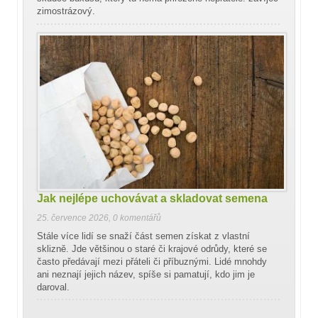
zimostrázový.
Jak nejlépe uchovávat a skladovat semena
25. července 2026
,
0 komentářů
Stále více lidí se snaží část semen získat z vlastní
sklizně. Jde většinou o staré či krajové odrůdy, které se
často předávají mezi přáteli či příbuznými. Lidé mnohdy
ani neznají jejich název, spíše si pamatují, kdo jim je
daroval.