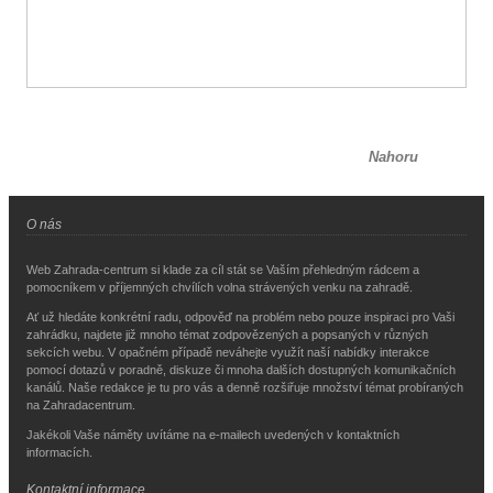
Nahoru
O nás
Web Zahrada-centrum si klade za cíl stát se Vaším přehledným rádcem a
pomocníkem v příjemných chvílích volna strávených venku na zahradě.
Ať už hledáte konkrétní radu, odpověď na problém nebo pouze inspiraci pro Vaši
zahrádku, najdete již mnoho témat zodpovězených a popsaných v různých
sekcích webu. V opačném případě neváhejte využít naší nabídky interakce
pomocí dotazů v poradně, diskuze či mnoha dalších dostupných komunikačních
kanálů. Naše redakce je tu pro vás a denně rozšiřuje množství témat probíraných
na Zahradacentrum.
Jakékoli Vaše náměty uvítáme na e-mailech uvedených v kontaktních
informacích.
Kontaktní informace