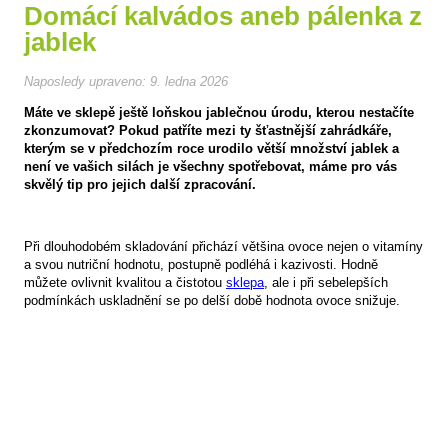
Domácí kalvádos aneb pálenka z
jablek
Naposledy upraveno:
9. ledna 2026
Máte ve sklepě ještě loňskou jablečnou úrodu, kterou nestačíte
zkonzumovat? Pokud patříte mezi ty šťastnější zahrádkáře,
kterým se v předchozím roce urodilo větší množství jablek a
není ve vašich silách je všechny spotřebovat, máme pro vás
skvělý tip pro jejich další zpracování.
Při dlouhodobém skladování přichází většina ovoce nejen o vitamíny
a svou nutriční hodnotu, postupně podléhá i kazivosti. Hodně
můžete ovlivnit kvalitou a čistotou
sklepa
, ale i při sebelepších
podmínkách uskladnění se po delší době hodnota ovoce snižuje.