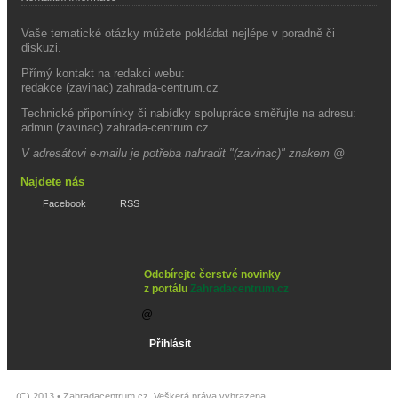
Vaše tematické otázky můžete pokládat nejlépe v poradně či
diskuzi.
Přímý kontakt na redakci webu:
redakce (zavinac) zahrada-centrum.cz
Technické připomínky či nabídky spolupráce směřujte na adresu:
admin (zavinac) zahrada-centrum.cz
V adresátovi e-mailu je potřeba nahradit "(zavinac)" znakem @
Najdete nás
Facebook
RSS
Odebírejte čerstvé novinky
z portálu
Zahradacentrum.cz
(C) 2013 •
Zahradacentrum.cz
. Veškerá práva vyhrazena.