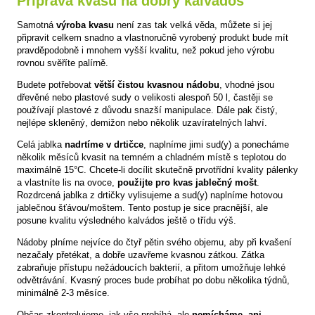
Příprava kvasu na dobrý kalvádos
Samotná
výroba kvasu
není zas tak velká věda, můžete si jej
připravit celkem snadno a vlastnoručně vyrobený produkt bude mít
pravděpodobně i mnohem vyšší kvalitu, než pokud jeho výrobu
rovnou svěříte palírně.
Budete potřebovat
větší čistou kvasnou nádobu
, vhodné jsou
dřevěné nebo plastové sudy o velikosti alespoň 50 l, častěji se
používají plastové z důvodu snazší manipulace. Dále pak čistý,
nejlépe skleněný, demižon nebo několik uzavíratelných lahví.
Celá jablka
nadrtíme v drtičce
, naplníme jimi sud(y) a ponecháme
několik měsíců kvasit na temném a chladném místě s teplotou do
maximálně 15°C. Chcete-li docílit skutečně prvotřídní kvality pálenky
a vlastníte lis na ovoce,
použijte pro kvas jablečný mošt
.
Rozdrcená jablka z drtičky vylisujeme a sud(y) naplníme hotovou
jablečnou šťávou/moštem. Tento postup je sice pracnější, ale
posune kvalitu výsledného kalvádos ještě o třídu výš.
Nádoby plníme nejvíce do čtyř pětin svého objemu, aby při kvašení
nezačaly přetékat, a dobře uzavřeme kvasnou zátkou. Zátka
zabraňuje přístupu nežádoucích bakterií, a přitom umožňuje lehké
odvětrávání. Kvasný proces bude probíhat po dobu několika týdnů,
minimálně 2-3 měsíce.
Občas zkontrolujeme, jak vše probíhá, ale
nemícháme, ani