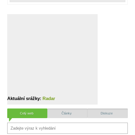
Aktuální srážky:
Radar
Celý web
Články
Diskuze