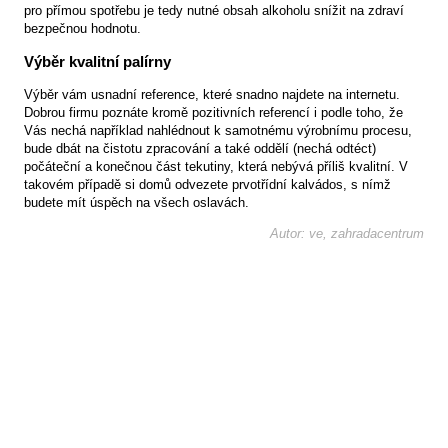
pro přímou spotřebu je tedy nutné obsah alkoholu snížit na zdraví
bezpečnou hodnotu.
Výběr kvalitní palírny
Výběr vám usnadní reference, které snadno najdete na internetu.
Dobrou firmu poznáte kromě pozitivních referencí i podle toho, že
Vás nechá například nahlédnout k samotnému výrobnímu procesu,
bude dbát na čistotu zpracování a také oddělí (nechá odtéct)
počáteční a konečnou část tekutiny, která nebývá příliš kvalitní. V
takovém případě si domů odvezete prvotřídní kalvádos, s nímž
budete mít úspěch na všech oslavách.
Autor: ve, zahradacentrum