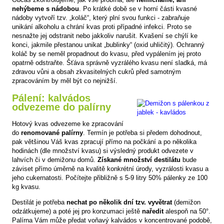
nehýbeme s nádobou
. Po krátké době se v horní části kvasné
nádoby vytvoří tzv. „koláč“, který plní svou funkci - zabraňuje
unikání alkoholu a chrání kvas proti případné infekci. Proto se
nesnažte jej odstranit nebo jakkoliv narušit. Kvašení se chýlí ke
konci, jakmile přestanou unikat „bublinky“ (oxid uhličitý). Ochranný
koláč by se neměl propadnout do kvasu, před vypálením jej proto
opatrně odstraňte. Šťáva správně vyzrálého kvasu není sladká, má
zdravou vůni a obsah zkvasitelných cukrů před samotným
zpracováním by měl být co nejnižší.
Pálení: kalvádos
odvezeme do palírny
Hotový kvas odvezeme ke zpracování
do
renomované palírny
. Termín je potřeba si předem dohodnout,
pak většinou Váš kvas zpracují přímo na počkání a po několika
hodinách (dle množství kvasu) si výsledný produkt odvezete v
lahvích či v demižonu domů.
Získané množství destilátu
bude
záviset přímo úměrně na kvalitě konkrétní úrody, vyzrálosti kvasu a
jeho cukernatosti. Počítejte přibližně s 5-9 litry 50% pálenky ze 100
kg kvasu.
Destilát je potřeba
nechat po několik dní tzv. vyvětrat
(demižon
odzátkujeme) a poté jej pro konzumaci ještě
naředit
alespoň na 50°.
Palírna Vám může předat voňavý kalvádos v koncentrované podobě,