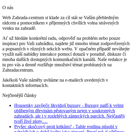
O nás
Web Zahrada-centrum si klade za cíl stát se Vaším přehledným
rádcem a pomocníkem v příjemných chvílích volna strávených
venku na zahradě.
Ať už hledáte konkrétní radu, odpověď na problém nebo pouze
inspiraci pro Vaši zahrádku, najdete již mnoho témat zodpovězených
a popsaných v různých sekcích webu. V opačném případě neváhejte
využít naší nabídky interakce pomocí dotazů v poradně, diskuze či
mnoha dalších dostupných komunikačních kanálů. Naše redakce je
tu pro vás a denně rozšiřuje množství témat probíraných na
Zahradacentrum.
Jakékoli Vaše náměty uvítáme na e-mailech uvedených v
kontaktních informacích.
Nejčtenější články
Housenky zavíječe likvidují buxusy
- Buxusy patří k velmi
oblíbeným dřevinám pěstovaným nejen v soukromých
zahradách, ale i v rozlehlých zámeckých parcích. Nejčastěji
tvoří živé ploty.…
Pryšec skočcový proti krtkům?
- Tahle rostlina působí v
zahrádkách v době květu jako zjevení. První rok jí většinou