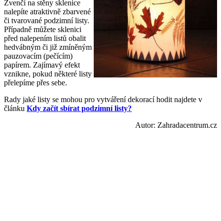
Zvenčí na stěny sklenice
nalepíte atraktivně zbarvené
či tvarované podzimní listy.
Případně můžete sklenici
před nalepením listů obalit
hedvábným či již zmíněným
pauzovacím (pečícím)
papírem. Zajímavý efekt
vznikne, pokud některé listy
přelepíme přes sebe.
Rady jaké listy se mohou pro vytváření dekorací hodit najdete v
článku
Kdy začít sbírat podzimní listy?
Autor: Zahradacentrum.cz