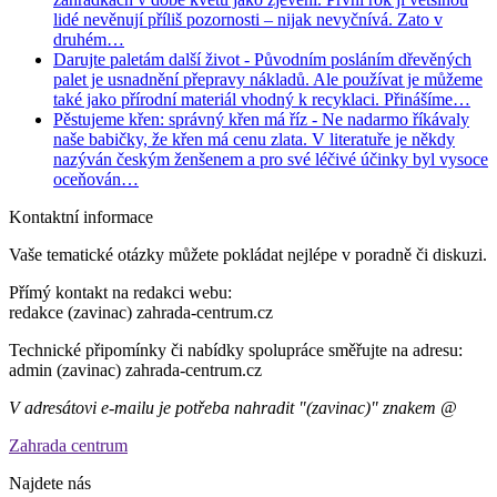
lidé nevěnují příliš pozornosti – nijak nevyčnívá. Zato v
druhém…
Darujte paletám další život
- Původním posláním dřevěných
palet je usnadnění přepravy nákladů. Ale používat je můžeme
také jako přírodní materiál vhodný k recyklaci. Přinášíme…
Pěstujeme křen: správný křen má říz
- Ne nadarmo říkávaly
naše babičky, že křen má cenu zlata. V literatuře je někdy
nazýván českým ženšenem a pro své léčivé účinky byl vysoce
oceňován…
Kontaktní informace
Vaše tematické otázky můžete pokládat nejlépe v poradně či diskuzi.
Přímý kontakt na redakci webu:
redakce (zavinac) zahrada-centrum.cz
Technické připomínky či nabídky spolupráce směřujte na adresu:
admin (zavinac) zahrada-centrum.cz
V adresátovi e-mailu je potřeba nahradit "(zavinac)" znakem @
Zahrada centrum
Najdete nás