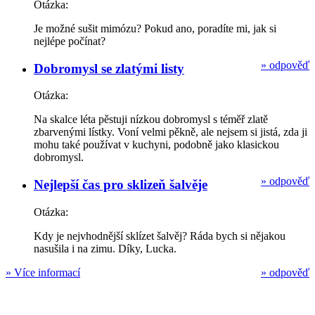
Otázka:
Je možné sušit mimózu? Pokud ano, poradíte mi, jak si
nejlépe počínat?
»
odpověď
Dobromysl se zlatými listy
Otázka:
Na skalce léta pěstuji nízkou dobromysl s téměř zlatě
zbarvenými lístky. Voní velmi pěkně, ale nejsem si jistá, zda ji
mohu také používat v kuchyni, podobně jako klasickou
dobromysl.
»
odpověď
Nejlepší čas pro sklizeň šalvěje
Otázka:
Kdy je nejvhodnější sklízet šalvěj? Ráda bych si nějakou
nasušila i na zimu. Díky, Lucka.
»
Více informací
»
odpověď