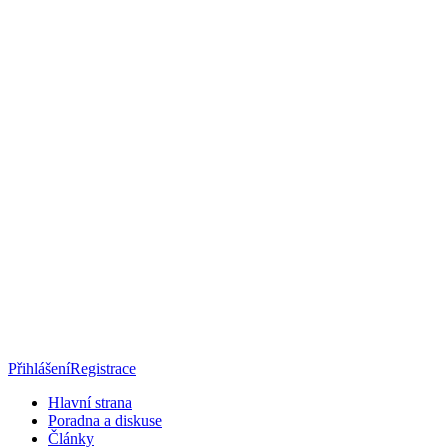
Přihlášení
Registrace
Hlavní strana
Poradna a diskuse
Články