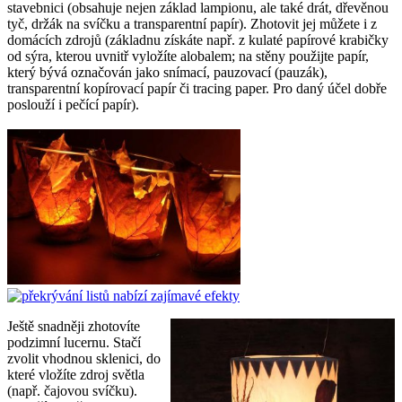
stavebnici (obsahuje nejen základ lampionu, ale také drát, dřevěnou
tyč, držák na svíčku a transparentní papír). Zhotovit jej můžete i z
domácích zdrojů (základnu získáte např. z kulaté papírové krabičky
od sýra, kterou uvnitř vyložíte alobalem; na stěny použijte papír,
který bývá označován jako snímací, pauzovací (pauzák),
transparentní kopírovací papír či tracing paper. Pro daný účel dobře
poslouží i pečící papír).
Ještě snadněji zhotovíte
podzimní lucernu. Stačí
zvolit vhodnou sklenici, do
které vložíte zdroj světla
(např. čajovou svíčku).