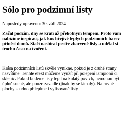
Sólo pro podzimní listy
Naposledy upraveno:
30. září 2024
Začal podzim, dny se krátí až překotným tempem. Proto vám
nabízíme inspiraci, jak kus hřejivě teplých podzimních barev
přinést domů. Stačí nasbírat pestře zbarvené listy a udělat si
trochu času na tvoření.
Krása podzimních listů skvěle vynikne, pokud je z druhé strany
nasvítíme. Tenhle efekt můžeme využít při polepení lampionů či
sklenic. Pokud budeme listy lepit na kulatý povrch, nemohou být
úplně suché, ale pouze zavadlé (jinak by se lámaly). Na rovné
plochy snadno přilepíme i vylisované listy.