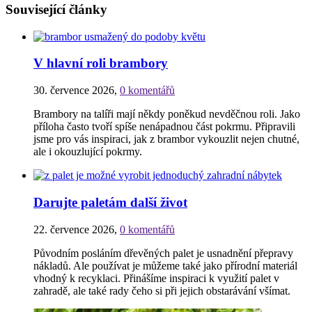
Související články
V hlavní roli brambory
30. července 2026
,
0 komentářů
Brambory na talíři mají někdy poněkud nevděčnou roli. Jako
příloha často tvoří spíše nenápadnou část pokrmu. Připravili
jsme pro vás inspiraci, jak z brambor vykouzlit nejen chutné,
ale i okouzlující pokrmy.
Darujte paletám další život
22. července 2026
,
0 komentářů
Původním posláním dřevěných palet je usnadnění přepravy
nákladů. Ale používat je můžeme také jako přírodní materiál
vhodný k recyklaci. Přinášíme inspiraci k využití palet v
zahradě, ale také rady čeho si při jejich obstarávání všímat.