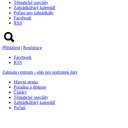
Tématické speciály
Zahrádkářský kalendář
Počasí pro zahrádkáře
Facebook
RSS
Přihlášení
|
Registrace
Facebook
RSS
Zahrada centrum - sólo pro podzimní listy
Hlavní strana
Poradna a diskuse
Články
Tématické speciály
Zahrádkářský kalendář
Počasí