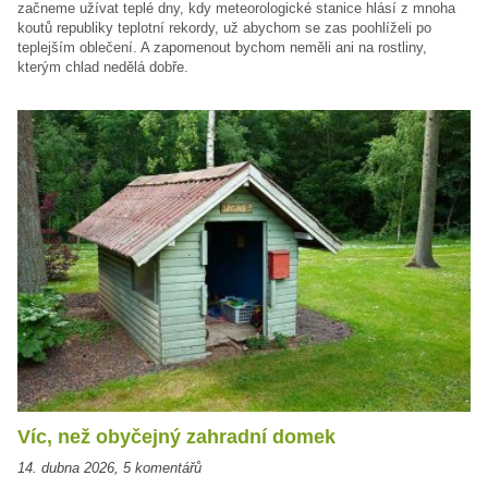
začneme užívat teplé dny, kdy meteorologické stanice hlásí z mnoha
koutů republiky teplotní rekordy, už abychom se zas poohlíželi po
teplejším oblečení. A zapomenout bychom neměli ani na rostliny,
kterým chlad nedělá dobře.
Víc, než obyčejný zahradní domek
14. dubna 2026
,
5 komentářů