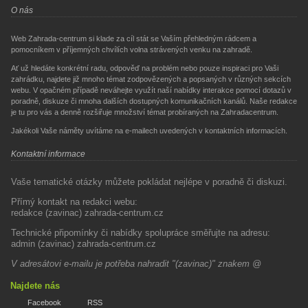
O nás
Web Zahrada-centrum si klade za cíl stát se Vaším přehledným rádcem a
pomocníkem v příjemných chvílích volna strávených venku na zahradě.
Ať už hledáte konkrétní radu, odpověď na problém nebo pouze inspiraci pro Vaši
zahrádku, najdete již mnoho témat zodpovězených a popsaných v různých sekcích
webu. V opačném případě neváhejte využít naší nabídky interakce pomocí dotazů v
poradně, diskuze či mnoha dalších dostupných komunikačních kanálů. Naše redakce
je tu pro vás a denně rozšiřuje množství témat probíraných na Zahradacentrum.
Jakékoli Vaše náměty uvítáme na e-mailech uvedených v kontaktních informacích.
Kontaktní informace
Vaše tematické otázky můžete pokládat nejlépe v poradně či diskuzi.
Přímý kontakt na redakci webu:
redakce (zavinac) zahrada-centrum.cz
Technické připomínky či nabídky spolupráce směřujte na adresu:
admin (zavinac) zahrada-centrum.cz
V adresátovi e-mailu je potřeba nahradit "(zavinac)" znakem @
Najdete nás
Facebook
RSS