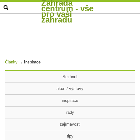
Zahrada
centrum - vše
pro vaši
zahradu
Články
→
Inspirace
Sezónní
akce / výstavy
inspirace
rady
zajímavosti
tipy