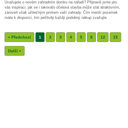
Uvažujete o novém zahradním domku na nářadí? Připravili jsme pro
vás inspiraci, jak se i takováto účelová stavba může stát atraktivním,
zároveň však užitečným prvkem vaší zahrady. Čím menší pozemek
máte k dispozici, tím pečlivěji každý podobný nákup zvažujte.
« Předchozí
1
2
3
4
5
8
12
15
Další »