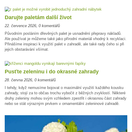
Darujte paletám další život
22. července 2026
,
0 komentářů
Původním posláním dřevěných palet je usnadnění přepravy nákladů.
Ale používat je můžeme také jako přírodní materiál vhodný k recyklaci.
Přinášíme inspiraci k využití palet v zahradě, ale také rady čeho si při
jejich obstarávání všímat.
Pusťte zeleninu i do okrasné zahrady
28. června 2026
,
0 komentářů
I tehdy, když nemusíme bojovat o maximální využití každého kousku
zahrady, stojí za to občas trochu vybočit z běžných zvyklostí. Některé
druhy zeleniny mohou svým vzhledem zpestřit i okrasnou část zahrady
nebo se stát výrazným prvkem v ornamentální zeleninové zahradě.