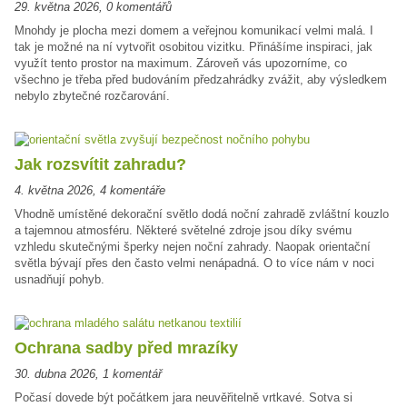
29. května 2026
,
0 komentářů
Mnohdy je plocha mezi domem a veřejnou komunikací velmi malá. I
tak je možné na ní vytvořit osobitou vizitku. Přinášíme inspiraci, jak
využít tento prostor na maximum. Zároveň vás upozorníme, co
všechno je třeba před budováním předzahrádky zvážit, aby výsledkem
nebylo zbytečné rozčarování.
Jak rozsvítit zahradu?
4. května 2026
,
4 komentáře
Vhodně umístěné dekorační světlo dodá noční zahradě zvláštní kouzlo
a tajemnou atmosféru. Některé světelné zdroje jsou díky svému
vzhledu skutečnými šperky nejen noční zahrady. Naopak orientační
světla bývají přes den často velmi nenápadná. O to více nám v noci
usnadňují pohyb.
Ochrana sadby před mrazíky
30. dubna 2026
,
1 komentář
Počasí dovede být počátkem jara neuvěřitelně vrtkavé. Sotva si