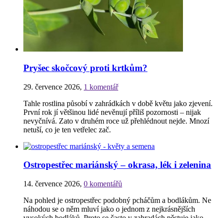
Pryšec skočcový proti krtkům?
29. července 2026
,
1 komentář
Tahle rostlina působí v zahrádkách v době květu jako zjevení.
První rok jí většinou lidé nevěnují příliš pozornosti – nijak
nevyčnívá. Zato v druhém roce už přehlédnout nejde. Mnozí
netuší, co je ten vetřelec zač.
Ostropestřec mariánský – okrasa, lék i zelenina
14. července 2026
,
0 komentářů
Na pohled je ostropestřec podobný pcháčům a bodlákům. Ne
náhodou se o něm mluví jako o jednom z nejkrásnějších
vysokých bodláků. Proto se často v zahradách pěstuje jako