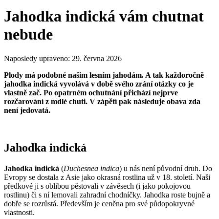
Jahodka indická vám chutnat
nebude
Naposledy upraveno:
29. června 2026
Plody má podobné našim lesním jahodám. A tak každoročně
jahodka indická vyvolává v době svého zrání otázky co je
vlastně zač. Po opatrném ochutnání přichází nejprve
rozčarování z mdlé chuti. V zápětí pak následuje obava zda
není jedovatá.
Jahodka indická
Jahodka indická
(
Duchesnea indica
) u nás není původní druh. Do
Evropy se dostala z Asie jako okrasná rostlina už v 18. století. Naši
předkové ji s oblibou pěstovali v závěsech (i jako pokojovou
rostlinu) či s ní lemovali zahradní chodníčky. Jahodka roste bujně a
dobře se rozrůstá. Především je ceněna pro své půdopokryvné
vlastnosti.