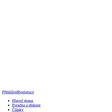
Přihlášení
Registrace
Hlavní strana
Poradna a diskuse
Články