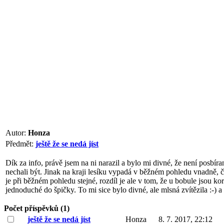
Autor:
Honza
Předmět:
ještě že se nedá jíst
Dík za info, právě jsem na ni narazil a bylo mi divné, že není posbíraná
nechali být. Jinak na kraji lesíku vypadá v běžném pohledu vnadně, čl
je při běžném pohledu stejné, rozdíl je ale v tom, že u bobule jsou ko
jednoduché do špičky. To mi sice bylo divné, ale mlsná zvítězila :-) a
Počet příspěvků (1)
ještě že se nedá jíst
Honza
8. 7. 2017, 22:12