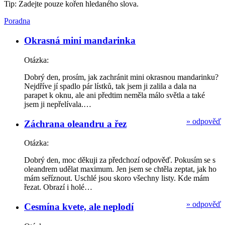
Tip: Zadejte pouze kořen hledaného slova.
Poradna
Okrasná mini mandarinka
Otázka:
Dobrý den, prosím, jak zachránit mini okrasnou mandarinku?
Nejdříve jí spadlo pár lístků, tak jsem ji zalila a dala na
parapet k oknu, ale ani předtim neměla málo světla a také
jsem ji nepřelívala.…
»
odpověď
Záchrana oleandru a řez
Otázka:
Dobrý den, moc děkuji za předchozí odpověď. Pokusím se s
oleandrem udělat maximum. Jen jsem se chtěla zeptat, jak ho
mám seříznout. Uschlé jsou skoro všechny listy. Kde mám
řezat. Obrazí i holé…
»
odpověď
Cesmína kvete, ale neplodí