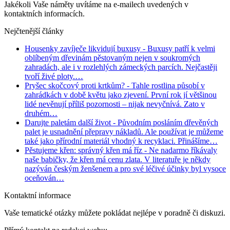
Jakékoli Vaše náměty uvítáme na e-mailech uvedených v
kontaktních informacích.
Nejčtenější články
Housenky zavíječe likvidují buxusy
- Buxusy patří k velmi
oblíbeným dřevinám pěstovaným nejen v soukromých
zahradách, ale i v rozlehlých zámeckých parcích. Nejčastěji
tvoří živé ploty.…
Pryšec skočcový proti krtkům?
- Tahle rostlina působí v
zahrádkách v době květu jako zjevení. První rok jí většinou
lidé nevěnují příliš pozornosti – nijak nevyčnívá. Zato v
druhém…
Darujte paletám další život
- Původním posláním dřevěných
palet je usnadnění přepravy nákladů. Ale používat je můžeme
také jako přírodní materiál vhodný k recyklaci. Přinášíme…
Pěstujeme křen: správný křen má říz
- Ne nadarmo říkávaly
naše babičky, že křen má cenu zlata. V literatuře je někdy
nazýván českým ženšenem a pro své léčivé účinky byl vysoce
oceňován…
Kontaktní informace
Vaše tematické otázky můžete pokládat nejlépe v poradně či diskuzi.