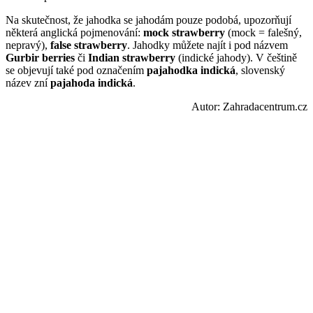
Na skutečnost, že jahodka se jahodám pouze podobá, upozorňují
některá anglická pojmenování:
mock strawberry
(mock = falešný,
nepravý),
false strawberry
. Jahodky můžete najít i pod názvem
Gurbir berries
či
Indian strawberry
(indické jahody). V češtině
se objevují také pod označením
pajahodka indická
, slovenský
název zní
pajahoda indická
.
Autor: Zahradacentrum.cz