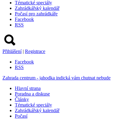
Tématické speciály
Zahrádkářský kalendář
Počasí pro zahrádkáře
Facebook
RSS
Přihlášení
|
Registrace
Facebook
RSS
Zahrada centrum - jahodka indická vám chutnat nebude
Hlavní strana
Poradna a diskuse
Články
Tématické speciály
Zahrádkářský kalendář
Počasí