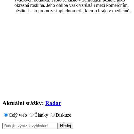
okrasná rostlina. Jeho obliba však vzrůstá i mezi komerčními
pěstiteli – to pro nezastupitelnou roli, kterou hraje v medicíně.
Aktuální srážky:
Radar
Celý web
Články
Diskuze