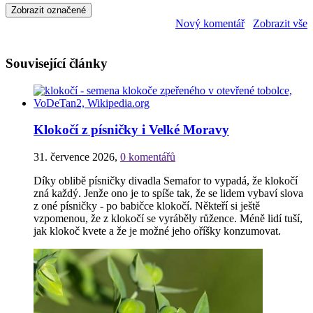
Nový komentář
Zobrazit vše
Související články
Klokočí z písničky i Velké Moravy
31. července 2026
,
0 komentářů
Díky oblibě písničky divadla Semafor to vypadá, že klokočí
zná každý. Jenže ono je to spíše tak, že se lidem vybaví slova
z oné písničky - po babičce klokočí. Někteří si ještě
vzpomenou, že z klokočí se vyráběly růžence. Méně lidí tuší,
jak klokoč kvete a že je možné jeho oříšky konzumovat.