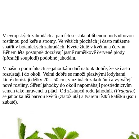
V evropských zahradách a parcích se stala oblíbenou podsadbovou
rostlinou pod keře a stromy. Ve větších plochách ji často můžeme
spatřit v botanických zahradách. Kvete žlutě v květnu a červnu.
Během léta postupně dozrávají jasně rumělkově červené plody
(přesněji souplodí) podobné jahodám.
V našich podmínkách se jahodkám daří natolik dobře, že se často
rozrůstají i do okolí. Velmi dobře se množí plazivými lodyhami,
které dorůstají délky 20 – 50 cm, v uzlinách zakořeňují a vytvářejí
nové rostliny. Šíření jahodky do okolí napomáhají prostřednictvím
semen také mravenci a ptáci. Od zástupců rodu jahodník (
Fragaria
)
se jahodka liší barvou květů (zlatožlutá) a tvarem lístků kalíšku (jsou
zubaté).