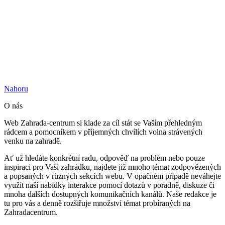
Nahoru
O nás
Web Zahrada-centrum si klade za cíl stát se Vaším přehledným
rádcem a pomocníkem v příjemných chvílích volna strávených
venku na zahradě.
Ať už hledáte konkrétní radu, odpověď na problém nebo pouze
inspiraci pro Vaši zahrádku, najdete již mnoho témat zodpovězených
a popsaných v různých sekcích webu. V opačném případě neváhejte
využít naší nabídky interakce pomocí dotazů v poradně, diskuze či
mnoha dalších dostupných komunikačních kanálů. Naše redakce je
tu pro vás a denně rozšiřuje množství témat probíraných na
Zahradacentrum.