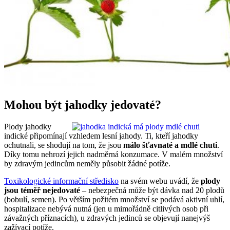
Mohou být jahodky jedovaté?
Plody jahodky
indické připomínají vzhledem lesní jahody. Ti, kteří jahodky
ochutnali, se shodují na tom, že jsou
málo šťavnaté a mdlé chuti
.
Díky tomu nehrozí jejich nadměrná konzumace. V malém množství
by zdravým jedincům neměly působit žádné potíže.
Toxikologické informační středisko
na svém webu uvádí, že
plody
jsou téměř nejedovaté
– nebezpečná může být dávka nad 20 plodů
(bobulí, semen). Po větším požitém množství se podává aktivní uhlí,
hospitalizace nebývá nutná (jen u mimořádně citlivých osob při
závažných příznacích), u zdravých jedinců se objevují nanejvýš
zažívací potíže.