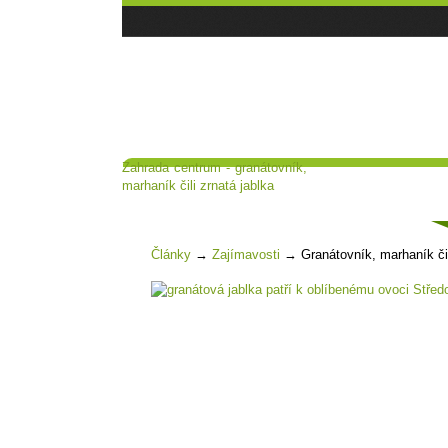
Zahrada centrum - granátovník,
Hlavní strana
Poradna a diskuse
marhaník čili zrnatá jablka
Čl
Články
→
Zajímavosti
→
Granátovník, marhaník čil