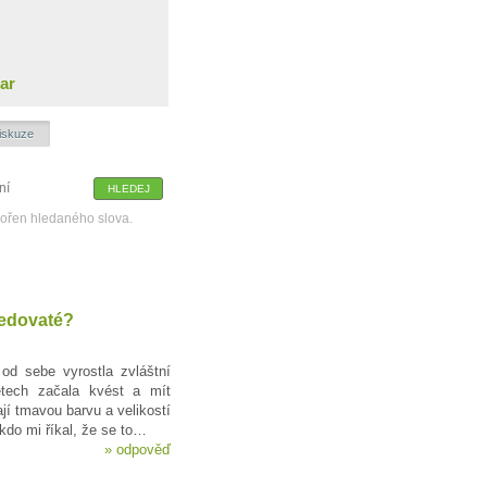
ar
iskuze
kořen hledaného slova.
jedovaté?
d sebe vyrostla zvláštní
letech začala kvést a mít
ají tmavou barvu a velikostí
ěkdo mi říkal, že se to…
»
odpověď