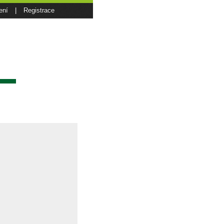
ení
|
Registrace
sí