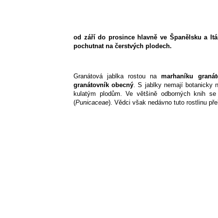
od září do prosince hlavně ve Španělsku a It
pochutnat na čerstvých plodech.
Granátová jablka rostou na
marhaníku graná
granátovník obecný
. S jablky nemají botanicky 
kulatým plodům. Ve většině odborných knih se 
(
Punicaceae
). Vědci však nedávno tuto rostlinu přeř