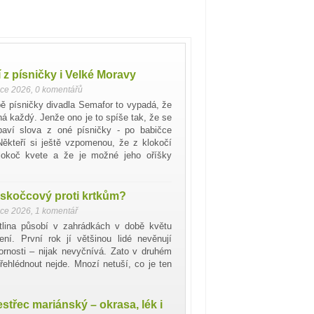
 z písničky i Velké Moravy
nce 2026
,
0 komentářů
bě písničky divadla Semafor to vypadá, že
ná každý. Jenže ono je to spíše tak, že se
baví slova z oné písničky - po babičce
Někteří si ještě vzpomenou, že z klokočí
klokoč kvete a že je možné jeho oříšky
 skočcový proti krtkům?
nce 2026
,
1 komentář
stlina působí v zahrádkách v době květu
ení. První rok jí většinou lidé nevěnují
zornosti – nijak nevyčnívá. Zato v druhém
řehlédnout nejde. Mnozí netuší, co je ten
střec mariánský – okrasa, lék i