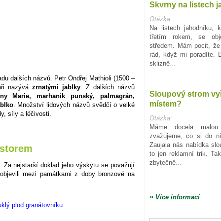
Skvrny na listech 
Otázka:
Na listech jahodníku, 
třetím rokem, se obj
středem. Mám pocit, že 
rád, když mi poradíte. 
sklizně…
adu dalších názvů. Petr Ondřej Mathioli (1500 –
náři nazývá
zrnatými jablky
. Z dalších názvů
Sloupový strom vy
nny Marie, marhaník punský, palmagrán,
místem?
blko
. Množství lidových názvů svědčí o velké
 síly a léčivosti.
Otázka:
Máme docela malou
zvažujeme, co si do ní
Zaujala nás nabídka slo
ostorem
to jen reklamní trik. Ta
zbytečně…
. Za nejstarší doklad jeho výskytu se považují
 objevili mezi památkami z doby bronzové na
»
Více informací