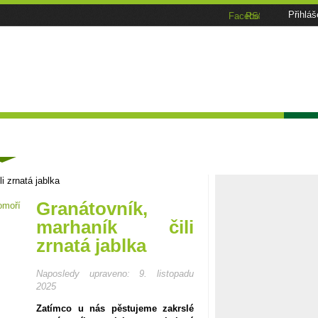
Přihláš
Facebook
RSS
Tématické speciály
Zahrádkářský kalendář
Poča
ánky
i zrnatá jablka
Granátovník,
marhaník čili
zrnatá jablka
Naposledy upraveno:
9. listopadu
2025
Zatímco u nás pěstujeme zakrslé