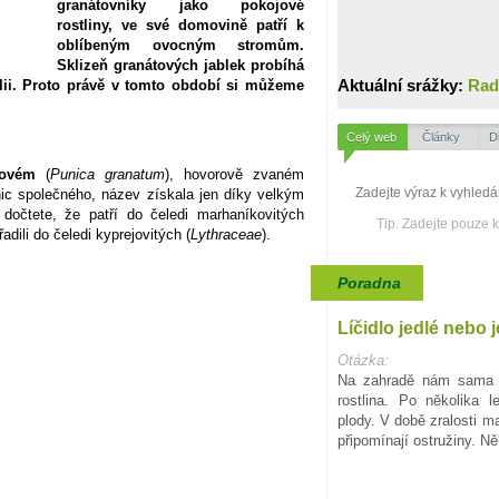
granátovníky jako pokojové
rostliny, ve své domovině patří k
oblíbeným ovocným stromům.
Sklizeň granátových jablek probíhá
Aktuální srážky:
Rad
álii. Proto právě v tomto období si můžeme
Celý web
Články
D
tovém
(
Punica granatum
), hovorově zvaném
nic společného, název získala jen díky velkým
dočtete, že patří do čeledi marhaníkovitých
Tip: Zadejte pouze 
adili do čeledi kyprejovitých (
Lythraceae
).
Poradna
Líčidlo jedlé nebo 
Otázka:
Na zahradě nám sama o
rostlina. Po několika 
plody. V době zralosti m
připomínají ostružiny. N