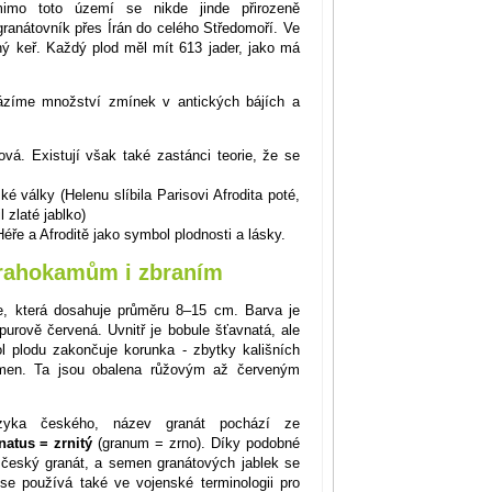
mo toto území se nikde jinde přirozeně
granátovník přes Írán do celého Středomoří. Ve
ný keř. Každý plod měl mít 613 jader, jako má
cházíme množství zmínek v antických bájích a
ová. Existují však také zastánci teorie, že se
ké války (Helenu slíbila Parisovi Afrodita poté,
l zlaté jablko)
e a Afroditě jako symbol plodnosti a lásky.
drahokamům i zbraním
e, která dosahuje průměru 8–15 cm. Barva je
purově červená. Uvnitř je bobule šťavnatá, ale
ol plodu zakončuje korunka - zbytky kališních
emen. Ta jsou obalena růžovým až červeným
azyka českého, název granát pochází ze
natus = zrnitý
(granum = zrno). Díky podobné
 český granát, a semen granátových jablek se
se používá také ve vojenské terminologii pro