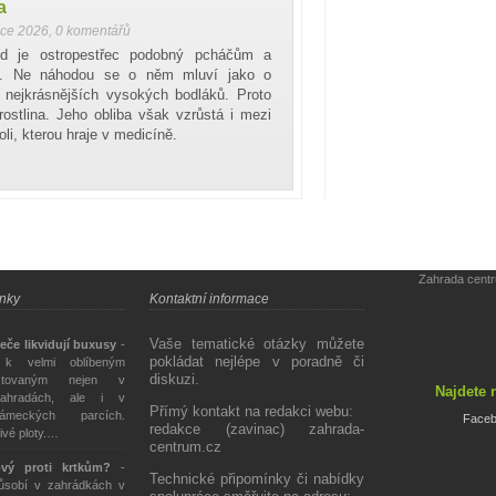
a
nce 2026
,
0 komentářů
d je ostropestřec podobný pcháčům a
m. Ne náhodou se o něm mluví jako o
 nejkrásnějších vysokých bodláků. Proto
ostlina. Jeho obliba však vzrůstá i mezi
oli, kterou hraje v medicíně.
Zahrada cent
ánky
Kontaktní informace
Vaše tematické otázky můžete
eče likvidují buxusy
-
pokládat nejlépe v poradně či
 k velmi oblíbeným
diskuzi.
stovaným nejen v
Najdete 
ahradách, ale i v
Přímý kontakt na redakci webu:
ámeckých parcích.
Face
redakce (zavinac) zahrada-
živé ploty.…
centrum.cz
ový proti krtkům?
-
Technické připomínky či nabídky
působí v zahrádkách v