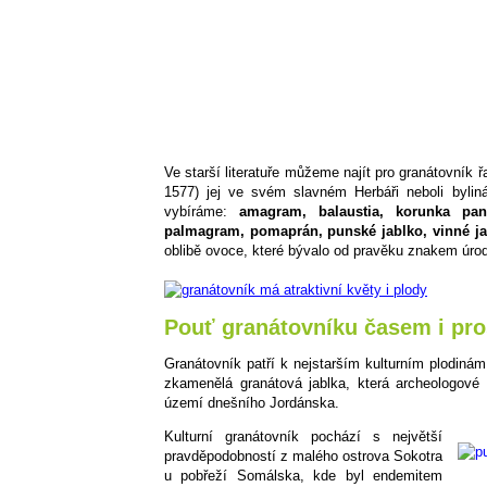
Ve starší literatuře můžeme najít pro granátovník ř
1577) jej ve svém slavném Herbáři neboli byli
vybíráme:
amagram, balaustia, korunka pa
palmagram, pomaprán, punské jablko, vinné ja
oblibě ovoce, které bývalo od pravěku znakem úrody,
Pouť granátovníku časem i pr
Granátovník patří k nejstarším kulturním plodinám
zkamenělá granátová jablka, která archeologové
území dnešního Jordánska.
Kulturní granátovník pochází s největší
pravděpodobností z malého ostrova Sokotra
u pobřeží Somálska, kde byl endemitem