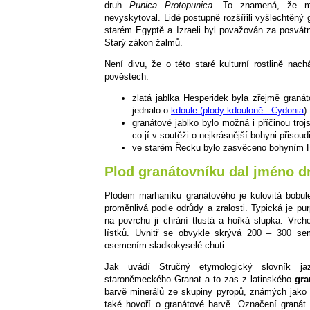
druh
Punica Protopunica
. To znamená, že mi
nevyskytoval. Lidé postupně rozšířili vyšlechtěný 
starém Egyptě a Izraeli byl považován za posvát
Starý zákon žalmů.
Není divu, že o této staré kulturní rostlině na
pověstech:
zlatá jablka Hesperidek byla zřejmě granát
jednalo o
kdoule (plody kdouloně - Cydonia
).
granátové jablko bylo možná i příčinou trojs
co jí v soutěži o nejkrásnější bohyni přisoudi
ve starém Řecku bylo zasvěceno bohyním Héř
Plod granátovníku dal jméno 
Plodem marhaníku granátového je kulovitá bobul
proměnlivá podle odrůdy a zralosti. Typická je pur
na povrchu ji chrání tlustá a hořká slupka. Vrch
lístků. Uvnitř se obvykle skrývá 200 – 300 s
osemením sladkokyselé chuti.
Jak uvádí Stručný etymologický slovník j
staroněmeckého Granat a to zas z latinského
gra
barvě minerálů ze skupiny pyropů, známých jako
také hovoří o granátové barvě. Označení granát 