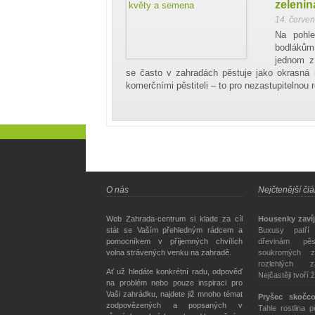
zelenin
14. červe
Na pohle
bodláků
jednom z
se často v zahradách pěstuje jako okrasná r
komerčními pěstiteli – to pro nezastupitelnou r
O nás
Nejčtenější čl
Web Zahrada-centrum si klade za cíl
Housenky zavíj
stát se Vaším přehledným rádcem a
Buxusy patří
pomocníkem v příjemných chvílích
dřevinám pě
volna strávených venku na zahradě.
soukromých z
rozlehlých z
Ať už hledáte konkrétní radu, odpověď
Nejčastěji tvoří 
na problém nebo pouze inspiraci pro
Vaši zahrádku, najdete již mnoho témat
Pryšec skočc
zodpovězených a popsaných v
Tahle rostlina 