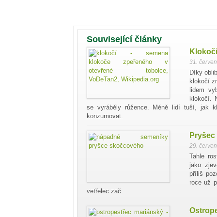
Související články
Klokočí
31. červe
Díky obli
klokočí z
lidem vy
klokočí. 
se vyráběly růžence. Méně lidí tuší, jak 
konzumovat.
Pryšec
29. červe
Tahle ro
jako zjev
příliš po
roce už p
vetřelec zač.
Ostrope