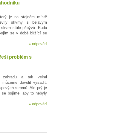
jahodníku
který je na stejném místě
evily skvrny s bělavým
skvrn stále přibývá. Budu
Bojím se v době blížící se
»
odpověď
řeší problém s
 zahradu a tak velmi
 můžeme dovolit vysadit.
upových stromů. Ale prý je
k se bojíme, aby to nebyly
»
odpověď