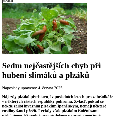
plzáků
Sedm nejčastějších chyb při
hubení slimáků a plzáků
Naposledy upraveno:
4. června 2025
Nájezdy plzáků představují v posledních letech pro zahrádkáře
v některých částech republiky pohromu. Zvlášť, pokud se
někde zalíbí invazním plzákům španělským, nemají některé
rostliny šanci přežít. Leckdy však plzákům řádění sami
ulehčujeme. Případně pracně děláme naprosto neúčinné