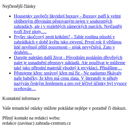
Nejčtenější články
Housenky zavíječe likvidují buxusy
- Buxusy patří k velmi
oblíbeným dřevinám pěstovaným nejen v soukromých
zahradách, ale i v rozlehlých zámeckých parcích. Nejčastěji
tvoří živé ploty.…
Pryšec skočcový proti krtkům?
- Tahle rostlina působí v
zahrádkách v době květu jako zjevení. První rok jí většinou
lidé nevěnují příliš pozornosti – nijak nevyčnívá. Zato v
druhém…
Darujte paletám další život
- Původním posláním dřevěných
palet je usnadnění přepravy nákladů. Ale používat je můžeme
také jako přírodní materiál vhodný k recyklaci. Přinášíme…
Pěstujeme křen: správný křen má říz
- Ne nadarmo říkávaly
naše babičky, že křen má cenu zlata. V literatuře je někdy
nazýván českým ženšenem a pro své léčivé účinky byl vysoce
oceňován…
Kontaktní informace
Vaše tematické otázky můžete pokládat nejlépe v poradně či diskuzi.
Přímý kontakt na redakci webu:
redakce (zavinac) zahrada-centrum.cz