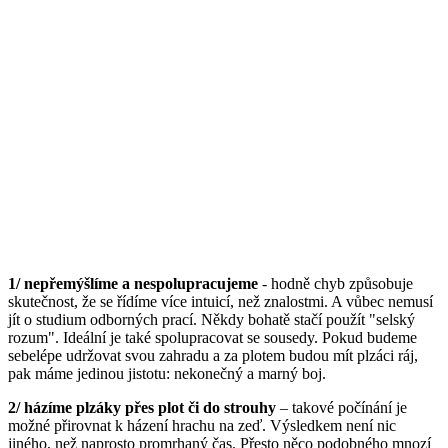
1/ nepřemýšlíme a nespolupracujeme
- hodně chyb způsobuje
skutečnost, že se řídíme více intuicí, než znalostmi. A vůbec nemusí
jít o studium odborných prací. Někdy bohatě stačí použít "selský
rozum". Ideální je také spolupracovat se sousedy. Pokud budeme
sebelépe udržovat svou zahradu a za plotem budou mít plzáci ráj,
pak máme jedinou jistotu: nekonečný a marný boj.
2/ házíme plzáky přes plot či do strouhy
– takové počínání je
možné přirovnat k házení hrachu na zeď. Výsledkem není nic
jiného, než naprosto promrhaný čas. Přesto něco podobného mnozí