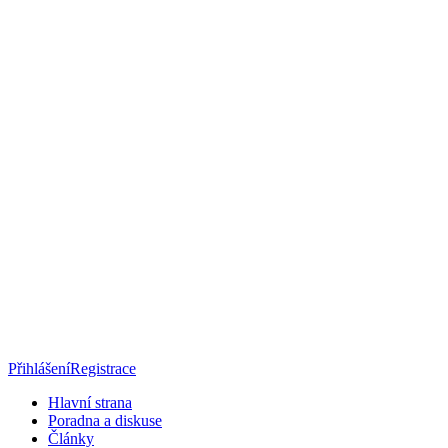
Přihlášení
Registrace
Hlavní strana
Poradna a diskuse
Články