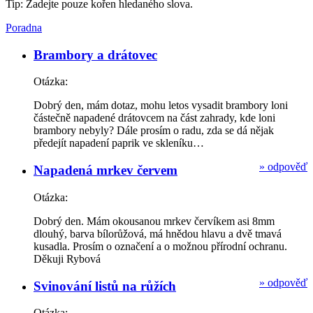
Tip: Zadejte pouze kořen hledaného slova.
Poradna
Brambory a drátovec
Otázka:
Dobrý den, mám dotaz, mohu letos vysadit brambory loni
částečně napadené drátovcem na část zahrady, kde loni
brambory nebyly? Dále prosím o radu, zda se dá nějak
předejít napadení paprik ve skleníku…
»
odpověď
Napadená mrkev červem
Otázka:
Dobrý den. Mám okousanou mrkev červíkem asi 8mm
dlouhý, barva bílorůžová, má hnědou hlavu a dvě tmavá
kusadla. Prosím o označení a o možnou přírodní ochranu.
Děkuji Rybová
»
odpověď
Svinování listů na růžích
Otázka: