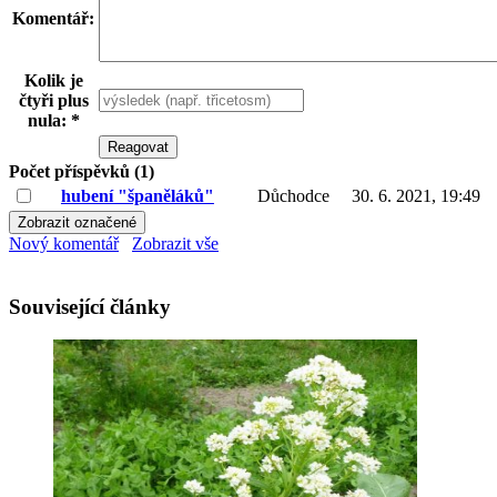
Komentář:
Kolik je
čtyři plus
nula: *
Počet příspěvků (1)
hubení "španěláků"
Důchodce
30. 6. 2021, 19:49
Nový komentář
Zobrazit vše
Související články