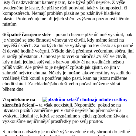
listy či nadzvednout kameny tam, kde bývá plžů nejvíce. Z výše
uvedeného je jasné, že plži se rádi pohybují také v kompostech či
kompostérech. Nemají problém plazit se po zdánlivě hladkém
plastu. Proto věnujeme při jejich sběru zvýšenou pozornost i těmto
místům.
6/ špatně časujeme sběr
– pokud chceme plže účinně vysbírat, pak
je vhodné se této činnosti věnovat ve chvíli, kdy máme šanci na
největší úspěch. Za horkých dní se vydávají na lov často až po osmé
či deváté hodině večerní. Někdo dává přednost večernímu sběru, jiní
si raději přivstanou. Činnost je to vcelku náročná,zvlášť ve chvíli,
kdy mladí jedinci splývají s barvou půdy či na rostlinách nejsou
příliš vidět. Ale právě to je nejlepší způsob jak zjistit, co jim v
zahradě nejvíce chutná. Někdy je možné takové rostliny vysadit do
vzdálenějších koutů a používat jako pasti, kam na jistotu můžeme
chodit sbírat. Za chladnějšího deštivého počasí můžeme sbírat i
během dne.
7/ spoléháme na
zázračná řešení
– ta však neexistují. Nepomůže, pokud se na
likvidaci plzáků zaměříme jen v době největšího přemnožení a
výskytu. Ideální je, když se seznámíme s jejich způsobem života a
vyzkoušíme nejúčinnější prostředky pro svůj prostor.
S trochou nadsázky je možné výše uvedené rady shrnout do jediné