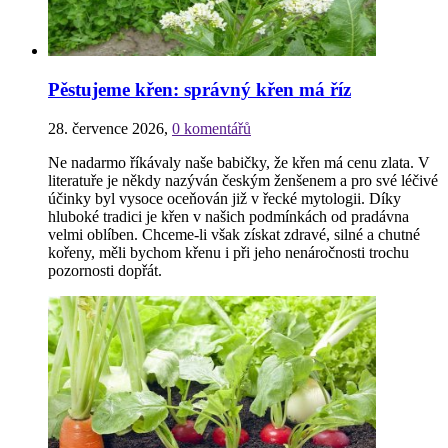
Pěstujeme křen: správný křen má říz
28. července 2026
,
0 komentářů
Ne nadarmo říkávaly naše babičky, že křen má cenu zlata. V
literatuře je někdy nazýván českým ženšenem a pro své léčivé
účinky byl vysoce oceňován již v řecké mytologii. Díky
hluboké tradici je křen v našich podmínkách od pradávna
velmi oblíben. Chceme-li však získat zdravé, silné a chutné
kořeny, měli bychom křenu i při jeho nenáročnosti trochu
pozornosti dopřát.