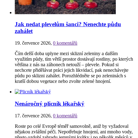
Jak nedat plevelům šanci? Nenechte půdu
zahálet
19. července 2026
,
0 komentářů
Čím delší doba uplyne mezi sklizní zeleniny a dalším
využitím půdy, tím větší prostor dostávají rostliny, po kterých
většina z nás na záhonech netouží – plevele. Pokud si
nechcete přidělávat práci jejich likvidací, pak nenechávejte
půdu po sklizni zahálet. Porozhlédněte se po zeleninách s
kratší dobou vegetace nebo zvolte zelené hnojení.
Nenáročný plicník lékařský
17. července 2026
,
0 komentářů
Roste po celé Evropě téměř samovolně, aniž by vyžadoval
nějakou zvláštní péči. Nepotřebuje hnojení, ani mnoho vody,
přesto ozdobí zahradu jemnými kvítky i po několik měsíců v