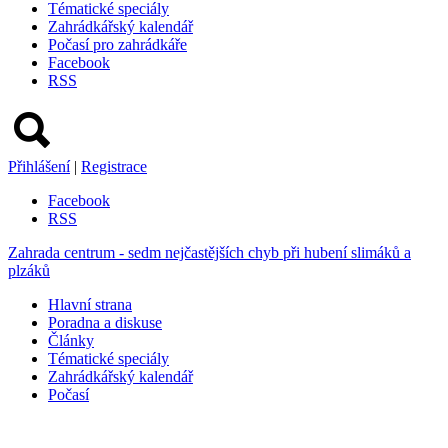
Tématické speciály
Zahrádkářský kalendář
Počasí pro zahrádkáře
Facebook
RSS
Přihlášení
|
Registrace
Facebook
RSS
Zahrada centrum - sedm nejčastějších chyb při hubení slimáků a
plzáků
Hlavní strana
Poradna a diskuse
Články
Tématické speciály
Zahrádkářský kalendář
Počasí