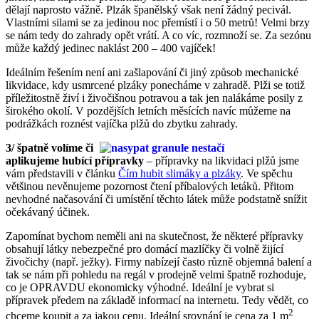
dělají naprosto vážně. Plzák španělský však není žádný pecivál.
Vlastními silami se za jedinou noc přemístí i o 50 metrů! Velmi brzy
se nám tedy do zahrady opět vrátí. A co víc, rozmnoží se. Za sezónu
může každý jedinec naklást 200 – 400 vajíček!
Ideálním řešením není ani zašlapování či jiný způsob mechanické
likvidace, kdy usmrcené plzáky ponecháme v zahradě. Plži se totiž
příležitostně živí i živočišnou potravou a tak jen nalákáme posily z
širokého okolí. V pozdějších letních měsících navíc můžeme na
podrážkách roznést vajíčka plžů do zbytku zahrady.
3/ špatně volíme či
aplikujeme hubící přípravky
– přípravky na likvidaci plžů jsme
vám představili v článku
Čím hubit slimáky a plzáky
. Ve spěchu
většinou nevěnujeme pozornost čtení příbalových letáků. Přitom
nevhodné načasování či umístění těchto látek může podstatně snížit
očekávaný účinek.
Zapomínat bychom neměli ani na skutečnost, že některé přípravky
obsahují látky nebezpečné pro domácí mazlíčky či volně žijící
živočichy (např. ježky). Firmy nabízejí často různě objemná balení a
tak se nám při pohledu na regál v prodejně velmi špatně rozhoduje,
co je OPRAVDU ekonomicky výhodné. Ideální je vybrat si
přípravek předem na základě informací na internetu. Tedy vědět, co
2
chceme koupit a za jakou cenu. Ideální srovnání je cena za 1 m