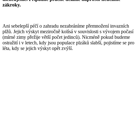
zákroky.
Ani sebelepší péčí o zahradu nezabráníme přemnožení invazních
plžů. Jejich výskyt meziročně kolísá v souvislosti s vývojem počasí
(mírné zimy přežije větší počet jedinců). Nicméně pokud budeme
ostražití i v letech, kdy jsou populace plzáků slabší, pojistíme se pro
léta, kdy se jejich výskyt opět zvýší.