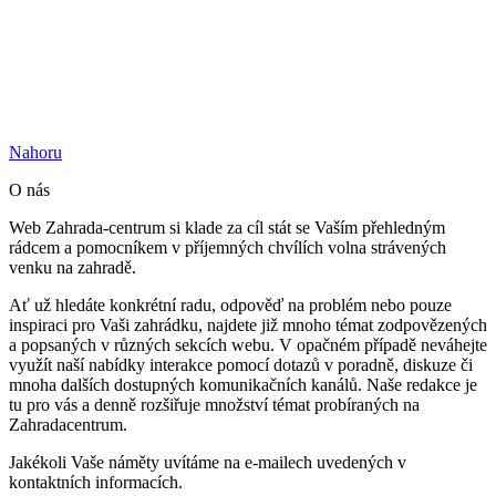
Nahoru
O nás
Web Zahrada-centrum si klade za cíl stát se Vaším přehledným
rádcem a pomocníkem v příjemných chvílích volna strávených
venku na zahradě.
Ať už hledáte konkrétní radu, odpověď na problém nebo pouze
inspiraci pro Vaši zahrádku, najdete již mnoho témat zodpovězených
a popsaných v různých sekcích webu. V opačném případě neváhejte
využít naší nabídky interakce pomocí dotazů v poradně, diskuze či
mnoha dalších dostupných komunikačních kanálů. Naše redakce je
tu pro vás a denně rozšiřuje množství témat probíraných na
Zahradacentrum.
Jakékoli Vaše náměty uvítáme na e-mailech uvedených v
kontaktních informacích.