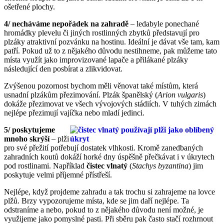
ošetřené plochy.
4/ necháváme nepořádek na zahradě
– ledabyle ponechané
hromádky plevelu či jiných rostlinných zbytků představují pro
plzáky atraktivní pozvánku na hostinu. Ideální je dávat vše tam, kam
patří. Pokud už to z nějakého důvodu nestihneme, pak můžeme tato
místa využít jako improvizované lapače a přilákané plzáky
následující den posbírat a zlikvidovat.
Zvýšenou pozornost bychom měli věnovat také místům, která
usnadní plzákům přezimování. Plzák španělský (
Arion vulgaris
)
dokáže přezimovat ve všech vývojových stádiích. V tuhých zimách
nejlépe přezimují vajíčka nebo mladí jedinci.
5/ poskytujeme
mnoho skrýší
– plži
pro své přežití potřebují dostatek vlhkosti. Kromě zanedbaných
zahradních koutů dokáží horké dny úspěšně přečkávat i v úkrytech
pod rostlinami. Například
čistec vlnatý
(
Stachys byzantina
) jim
poskytuje velmi příjemné přístřeší.
Nejlépe, když projdeme zahradu a tak trochu si zahrajeme na lovce
plžů. Brzy vypozorujeme místa, kde se jim daří nejlépe. Ta
odstraníme a nebo, pokud to z nějakého důvodu není možné, je
využijeme jako pomyslné pasti. Při sběru pak často stačí rozhrnout