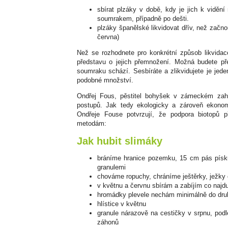
sbírat plzáky v době, kdy je jich k viděn
soumrakem, případně po dešti.
plzáky španělské likvidovat dřív, než začn
června)
Než se rozhodnete pro konkrétní způsob likvida
představu o jejich přemnožení. Možná budete př
soumraku schází. Sesbíráte a zlikvidujete je jed
podobné množství.
Ondřej Fous, pěstitel bohyšek v zámeckém zahr
postupů. Jak tedy ekologicky a zároveň ekonom
Ondřeje Fouse potvrzují, že podpora biotopů p
metodám:
Jak hubit slimáky
bráníme hranice pozemku, 15 cm pás písku
granulemi
chováme ropuchy, chráníme ještěrky, ježky
v květnu a červnu sbírám a zabíjím co najd
hromádky plevele nechám minimálně do druh
hlístice v květnu
granule nárazově na cestičky v srpnu, podl
záhonů