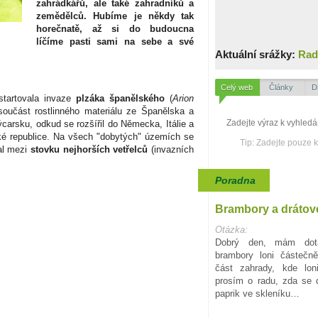
zahrádkářů, ale také zahradníků a
zemědělců. Hubíme je někdy tak
horečnatě, až si do budoucna
líčíme pasti sami na sebe a své
Aktuální srážky:
Rad
Celý web
Články
D
startovala invaze
plzáka španělského
(
Arion
součást rostlinného materiálu ze Španělska a
carsku, odkud se rozšířil do Německa, Itálie a
ké republice. Na všech "dobytých" územích se
Tip: Zadejte pouze 
al mezi
stovku nejhorších vetřelců
(invazních
Poradna
Brambory a drátov
Otázka:
Dobrý den, mám dota
brambory loni částečn
část zahrady, kde lon
prosím o radu, zda se d
paprik ve skleníku…