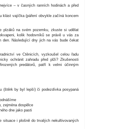
í nejvíce – v časných ranních hodinách a před
ou klást vajíčka (páření obvykle začíná koncem
ce plzáků na svém pozemku, zkuste si udělat
ekvapeni, kolik hodovníků se právě u vás za
en den. Následující dny jich na vás bude čekat
adnictví ve Ctěnicích, vyzkoušel celou řadu
icky ochránit zahradu před plži? Zkušenosti
řirozených predátorů, patří k velmi účinným
 (štěrk by byl lepší) či podezdívka posypaná
 odnášíme
u, zejména dospělce
ého dne jako pasti
e situace i plošně do trvalých nekultivovaných