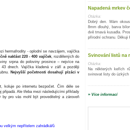
Napadená mrkev č
Otázka:
Dobrý den. Mám okous
8mm dlouhý, barva bílo
dvě tmavá kusadla. Pro
přírodní ochranu. Děkuji
ezi hermafrodity - oplodní se navzájem, vajíčka
Svinování listů na 
ně naklást 220 - 400 vajíček
, rozdělených do
oviny srpna do poloviny prosince – nejvíce na
Otázka:
 43 dnech. Vajíčka kladená v září a později
Na některých keřích r
dubnu.
Nejvyšší početnosti dosahují plzáci v
svinovat listy do úzkých 
t, koluje po internetu bezpočet. Čím déle se
 připadá. Ale třeba mezi následujícími příklady
»
Více informací
erý by pro vás mohl být proveditelný a zároveň