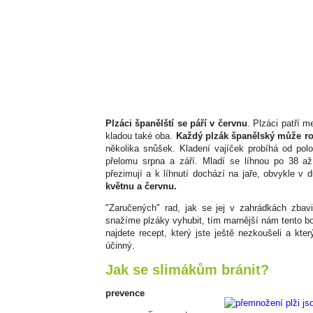
Plzáci španělští se páří v červnu
. Plzáci patří m
kladou také oba.
Každý plzák španělský může roč
několika snůšek. Kladení vajíček probíhá od pol
přelomu srpna a září. Mladí se líhnou po 38 až
přezimují a k líhnutí dochází na jaře, obvykle v 
květnu a červnu.
"Zaručených" rad, jak se jej v zahrádkách zbavi
snažíme plzáky vyhubit, tím marnější nám tento boj
najdete recept, který jste ještě nezkoušeli a kt
účinný.
Jak se slimákům bránit?
prevence