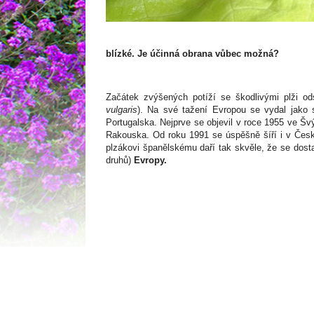
blízké. Je účinná obrana vůbec možná?
Začátek zvýšených potíží se škodlivými plži od
vulgaris
). Na své tažení Evropou se vydal jako 
Portugalska. Nejprve se objevil v roce 1955 ve Švý
Rakouska. Od roku 1991 se úspěšně šíří i v Čes
plzákovi španělskému daří tak skvěle, že se dost
druhů)
Evropy.