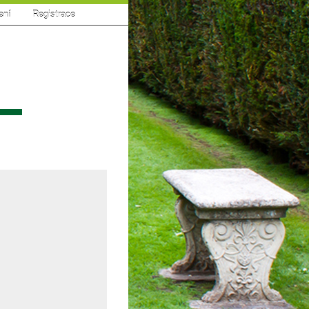
ení
|
Registrace
sí