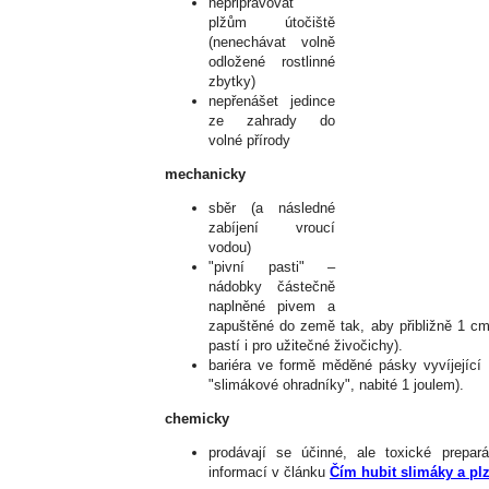
nepřipravovat
plžům útočiště
(nenechávat volně
odložené rostlinné
zbytky)
nepřenášet jedince
ze zahrady do
volné přírody
mechanicky
sběr (a následné
zabíjení vroucí
vodou)
"pivní pasti" –
nádobky částečně
naplněné pivem a
zapuštěné do země tak, aby přibližně 1 cm
pastí i pro užitečné živočichy).
bariéra ve formě měděné pásky vyvíjející 
"slimákové ohradníky", nabité 1 joulem).
chemicky
prodávají se účinné, ale toxické prepar
informací v článku
Čím hubit slimáky a pl