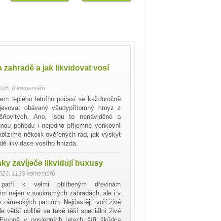
 zahradě a jak likvidovat vosí
2026
,
0 komentářů
em teplého letního počasí se každoročně
jevovat obávaný všudypřítomný hmyz z
ršňovitých. Ano, jsou to nenáviděné a
innou pohodu i nejedno příjemné venkovní
Nabízíme několik ověřených rad, jak výskyt
dě likvidace vosího hnízda.
y zavíječe likvidují buxusy
2026
,
1138 komentářů
patří k velmi oblíbeným dřevinám
m nejen v soukromých zahradách, ale i v
h zámeckých parcích. Nejčastěji tvoří živé
le větší oblibě se také těší speciální živé
Evropě v posledních letech šíři škůdce