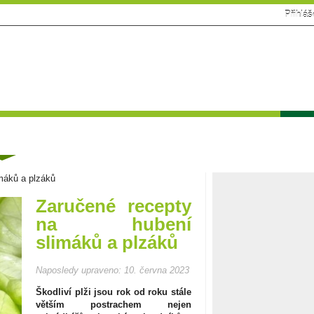
Přihláš
Facebook
RSS
Tématické speciály
Zahrádkářský kalendář
Poča
ánky
máků a plzáků
Zaručené recepty
na hubení
slimáků a plzáků
Naposledy upraveno:
10. června 2023
Škodliví plži jsou rok od roku stále
větším postrachem nejen