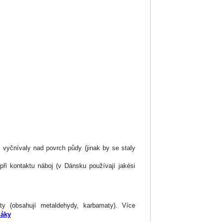
 vyčnívaly nad povrch půdy (jinak by se staly
při kontaktu náboj (v Dánsku používají jakési
áty (obsahují metaldehydy, karbamaty). Více
záky