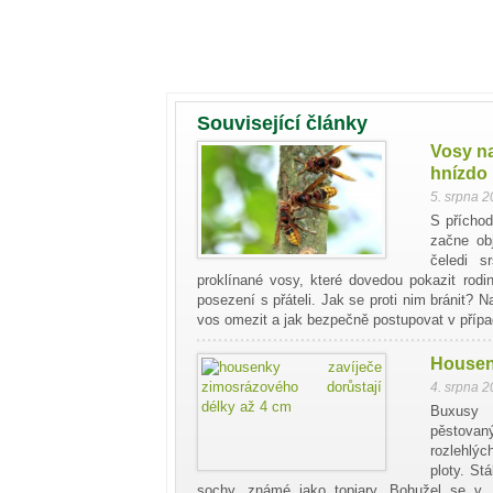
Související články
Vosy na
hnízdo
5. srpna 
S příchod
začne ob
čeledi s
proklínané vosy, které dovedou pokazit rod
posezení s přáteli. Jak se proti nim bránit? 
vos omezit a jak bezpečně postupovat v přípa
Housenk
4. srpna 
Buxusy 
pěstovaný
rozlehlýc
ploty. Stá
sochy, známé jako topiary. Bohužel se v 