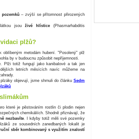
ti pozemků
– zvýší se přítomnost přirozených
 látkou jsou
živé hlístice
(Phasmarhabditis
kvidaci plžů?
 k oblíbeným metodám hubení. "Posolený" plž
mohla by v budoucnu způsobit nepříjemnosti.
. Plži totiž fungují jako kanibalové a tak jen
zdějších letních měsících navíc můžeme na
zahrady.
 plzáky objevují, jsme shrnuli do článku
Sedm
plzáků
 slimákům
ro které je pěstováním rostlin či plodin nejen
bezpečných chemikáliích. Shodně přiznávají, že
lně nezbavíte
. I kdyby totiž měli své pozemky
lzáků ze sousedních zanedbaných lokalit je
ruční sběr kombinovaný s využitím znalostí