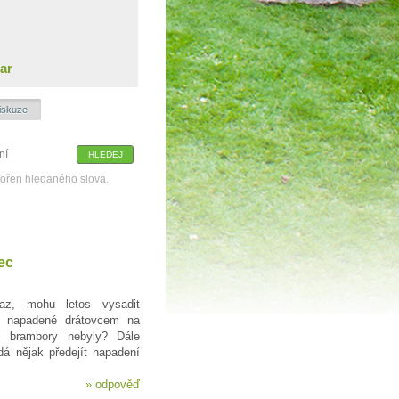
ar
iskuze
kořen hledaného slova.
ec
z, mohu letos vysadit
ě napadené drátovcem na
i brambory nebyly? Dále
á nějak předejít napadení
»
odpověď