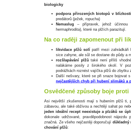
biologicky
podpora přirozených biotopů v blízkos
predátorů (ježek, ropucha)
Nemaslug
– přípravek, jehož účinnou
hermaphrodita), které na plžích parazitují.
Na co raději zapomenout při li
likvidace plžů solí
patří mezi zahrádkáři
sice zahyne, ale sůl se dostane do půdy a 
rozšlapávání plžů
také není příliš vhodné
nalákáme posily z širokého okolí. V po
podrážkách roznést vajíčka plžů do zbytku 
Další nešvary, které se při snaze bojovat s
nejčastějších chyb při hubení slimáků a 
Osvědčené způsoby boje proti
Asi největší zkušenosti mají s hubením plžů ti, p
zábavou, ale také obživou a nechtějí sahat po ne
jeden ideální recept neexistuje a plzáků se úp
dokonale udržované, pravděpodobnost nájezdu p
značná. Ze všeho nejčastěji doporučují
důkladný 
chování plžů
: