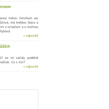
ervem
anou mrkev červíkem asi
růžová, má hnědou hlavu a
sím o označení a o možnou
 Rybová
»
odpověď
růžích
ůží se mi začaly podélně
ruliček. Co s tím?
»
odpověď