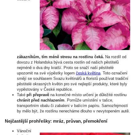
zákazníkům, tím méně stresu na rostlinu čeká.
Na rozdíl od
dovozu z Holandska bývá cesta rostlin od našich pěstitelů
nejméně o dva dny kratší. Proto se snaží naši pěstitelé
upozornit na své výpěstky logem
česká květina
. Toto označení
smějí se souhlasem Svazu květinářů a floristů používat tradiční
pěstitelé okrasných květin pro své nejlepší produkty, které byly
vypěstovány v České republice.
Také
při přepravě
na konečné místo určení je důležité rostlinu
chránit před nachlazením
. Pomůže umístění v tašce,
transportním obalu či zabalení v balícím papíru. Samozřejmostí
by mělo být, že rostlinu nenecháme dlouho v nevytopeném autě.
Nejčastější prohřešky: mráz, průvan, přemokření
Vánoční