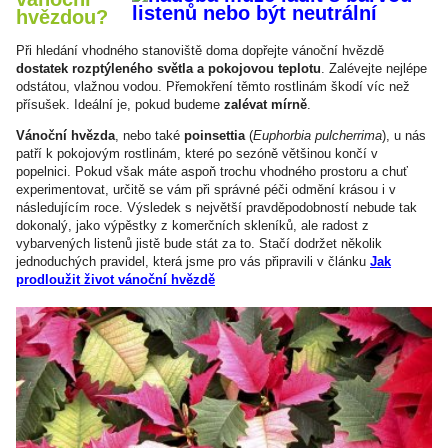
hvězdou?
Při hledání vhodného stanoviště doma dopřejte vánoční hvězdě
dostatek rozptýleného světla a pokojovou teplotu
. Zalévejte nejlépe
odstátou, vlažnou vodou. Přemokření těmto rostlinám škodí víc než
přísušek. Ideální je, pokud budeme
zalévat mírně
.
Vánoční hvězda
, nebo také
poinsettia
(
Euphorbia pulcherrima
), u nás
patří k pokojovým rostlinám, které po sezóně většinou končí v
popelnici. Pokud však máte aspoň trochu vhodného prostoru a chuť
experimentovat, určitě se vám při správné péči odmění krásou i v
následujícím roce. Výsledek s největší pravděpodobností nebude tak
dokonalý, jako výpěstky z komerčních skleníků, ale radost z
vybarvených listenů jistě bude stát za to. Stačí dodržet několik
jednoduchých pravidel, která jsme pro vás připravili v článku
Jak
prodloužit život vánoční hvězdě