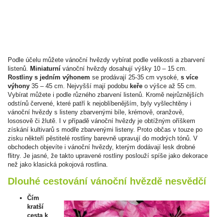
Podle účelu můžete vánoční hvězdy vybírat podle velikosti a zbarvení
listenů.
Miniaturní
vánoční hvězdy dosahují výšky 10 – 15 cm.
Rostliny s jedním výhonem
se prodávají 25-35 cm vysoké,
s více
výhony
35 – 45 cm. Nejvyšší mají podobu
keře
o výšce až 55 cm.
Vybírat můžete i podle různého zbarvení listenů. Kromě nejrůznějších
odstínů červené, které patří k nejoblíbenějším, byly vyšlechtěny i
vánoční hvězdy s listeny zbarvenými bíle, krémově, oranžově,
lososově či žlutě. I v případě vánoční hvězdy je obtížným oříškem
získání kultivarů s modře zbarvenými listeny. Proto občas v touze po
zisku někteří pěstitelé rostliny barevně upravují do modrých tónů. V
obchodech objevíte i vánoční hvězdy, kterým dodávají lesk drobné
flitry. Je jasné, že takto upravené rostliny poslouží spíše jako dekorace
než jako klasická pokojová rostlina.
Dlouhé cestování vánoční hvězdě nesvědčí
Čím
kratší
cesta k