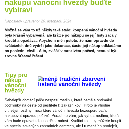
nákupu vánoční hvězdy buďte
vybíraví
Naposledy upraveno:
26. listopadu 2024
Možná se vám to už někdy také stalo: koupená vánoční hvězda
byla krásně vybarvená, ale krátce po nákupu se její listy začaly
kroutit a opadávat. Abychom měli jistotu, že nám opravdu do
svátečních dnů vydrží jako dekorace, často její nákup odkládáme
na poslední chvíli. A to, zvlášť v mrazivém počasí, nemusí být
zrovna šťastné řešení.
Tipy pro
nákup
vánoční
hvězdy
Sebelepší domácí péče nespasí rostlinu, která neměla optimální
podmínky na cestě od pěstitele k zákazníkovi. Proto je vhodné
citlivější rostliny, mezi které vánoční hvězda bezesporu patří,
nakupovat opravdu pečlivě. Poradíme vám, jak vybrat rostlinu, která
vám bude opravdu dlouho dělat radost. Kvalitní rostliny můžete koupit
ve specializovaných zahradních centrech, ale i u menších prodejců,