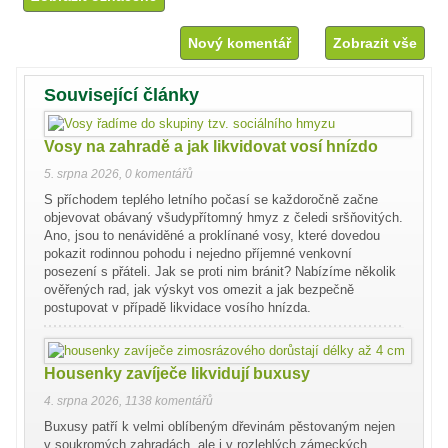
Nový komentář
Zobrazit vše
Související články
Vosy na zahradě a jak likvidovat vosí hnízdo
5. srpna 2026
,
0 komentářů
S příchodem teplého letního počasí se každoročně začne
objevovat obávaný všudypřítomný hmyz z čeledi sršňovitých.
Ano, jsou to nenáviděné a proklínané vosy, které dovedou
pokazit rodinnou pohodu i nejedno příjemné venkovní
posezení s přáteli. Jak se proti nim bránit? Nabízíme několik
ověřených rad, jak výskyt vos omezit a jak bezpečně
postupovat v případě likvidace vosího hnízda.
Housenky zavíječe likvidují buxusy
4. srpna 2026
,
1138 komentářů
Buxusy patří k velmi oblíbeným dřevinám pěstovaným nejen
v soukromých zahradách, ale i v rozlehlých zámeckých