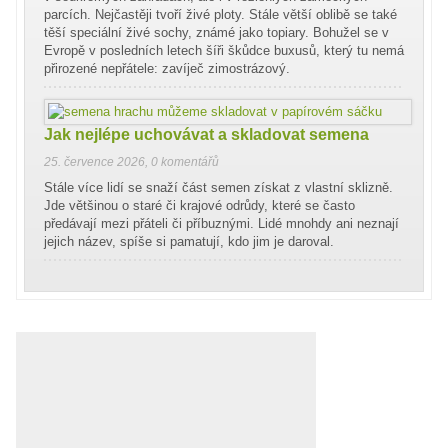
parcích. Nejčastěji tvoří živé ploty. Stále větší oblibě se také
těší speciální živé sochy, známé jako topiary. Bohužel se v
Evropě v posledních letech šíři škůdce buxusů, který tu nemá
přirozené nepřátele: zavíječ zimostrázový.
Jak nejlépe uchovávat a skladovat semena
25. července 2026
,
0 komentářů
Stále více lidí se snaží část semen získat z vlastní sklizně.
Jde většinou o staré či krajové odrůdy, které se často
předávají mezi přáteli či příbuznými. Lidé mnohdy ani neznají
jejich název, spíše si pamatují, kdo jim je daroval.