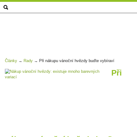
Zahrada
centrum
-
při
nákupu
vánoční
hvězdy
buďte
vybíraví
Články
→
Rady
→
Při nákupu vánoční hvězdy buďte vybíraví
Při