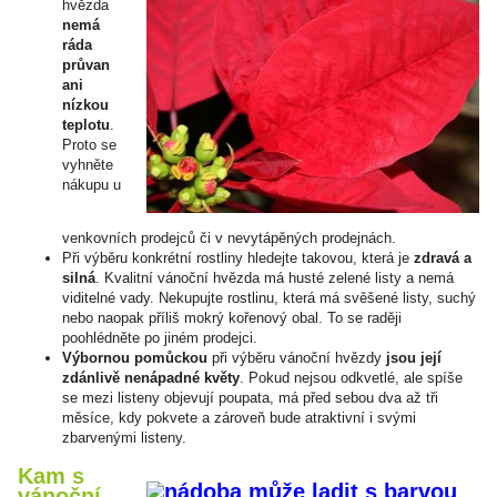
hvězda
nemá
ráda
průvan
ani
nízkou
teplotu
.
Proto se
vyhněte
nákupu u
venkovních prodejců či v nevytápěných prodejnách.
Při výběru konkrétní rostliny hledejte takovou, která je
zdravá a
silná
. Kvalitní vánoční hvězda má husté zelené listy a nemá
viditelné vady. Nekupujte rostlinu, která má svěšené listy, suchý
nebo naopak příliš mokrý kořenový obal. To se raději
poohlédněte po jiném prodejci.
Výbornou pomůckou
při výběru vánoční hvězdy
jsou její
zdánlivě nenápadné květy
. Pokud nejsou odkvetlé, ale spíše
se mezi listeny objevují poupata, má před sebou dva až tři
měsíce, kdy pokvete a zároveň bude atraktivní i svými
zbarvenými listeny.
Kam s
vánoční