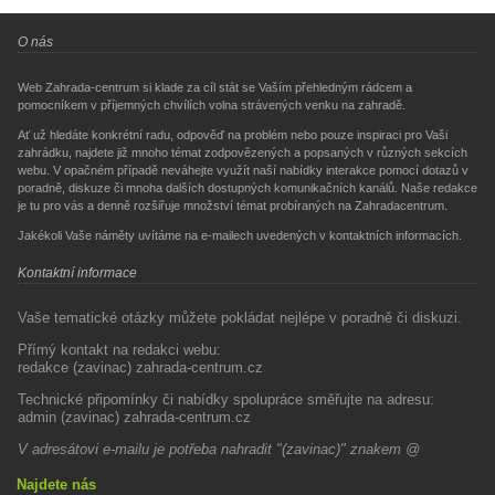
O nás
Web Zahrada-centrum si klade za cíl stát se Vaším přehledným rádcem a
pomocníkem v příjemných chvílích volna strávených venku na zahradě.
Ať už hledáte konkrétní radu, odpověď na problém nebo pouze inspiraci pro Vaši
zahrádku, najdete již mnoho témat zodpovězených a popsaných v různých sekcích
webu. V opačném případě neváhejte využít naší nabídky interakce pomocí dotazů v
poradně, diskuze či mnoha dalších dostupných komunikačních kanálů. Naše redakce
je tu pro vás a denně rozšiřuje množství témat probíraných na Zahradacentrum.
Jakékoli Vaše náměty uvítáme na e-mailech uvedených v kontaktních informacích.
Kontaktní informace
Vaše tematické otázky můžete pokládat nejlépe v poradně či diskuzi.
Přímý kontakt na redakci webu:
redakce (zavinac) zahrada-centrum.cz
Technické připomínky či nabídky spolupráce směřujte na adresu:
admin (zavinac) zahrada-centrum.cz
V adresátovi e-mailu je potřeba nahradit "(zavinac)" znakem @
Najdete nás