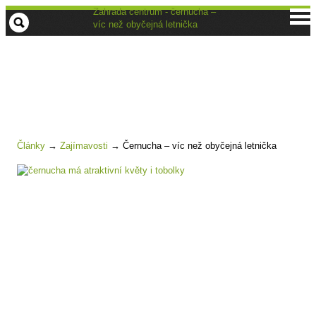
Zahrada centrum - černucha –
víc než obyčejná letnička
Články
→
Zajímavosti
→
Černucha – víc než obyčejná letnička