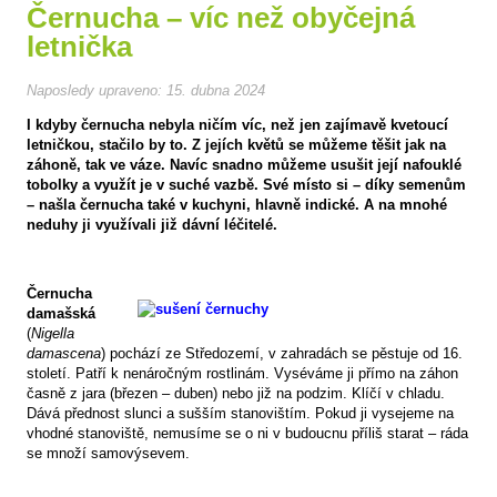
Černucha – víc než obyčejná
letnička
Naposledy upraveno:
15. dubna 2024
I kdyby černucha nebyla ničím víc, než jen zajímavě kvetoucí
letničkou, stačilo by to. Z jejích květů se můžeme těšit jak na
záhoně, tak ve váze. Navíc snadno můžeme usušit její nafouklé
tobolky a využít je v suché vazbě. Své místo si – díky semenům
– našla černucha také v kuchyni, hlavně indické. A na mnohé
neduhy ji využívali již dávní léčitelé.
Černucha
damašská
(
Nigella
damascena
) pochází ze Středozemí, v zahradách se pěstuje od 16.
století. Patří k nenáročným rostlinám. Vyséváme ji přímo na záhon
časně z jara (březen – duben) nebo již na podzim. Klíčí v chladu.
Dává přednost slunci a sušším stanovištím. Pokud ji vysejeme na
vhodné stanoviště, nemusíme se o ni v budoucnu příliš starat – ráda
se množí samovýsevem.