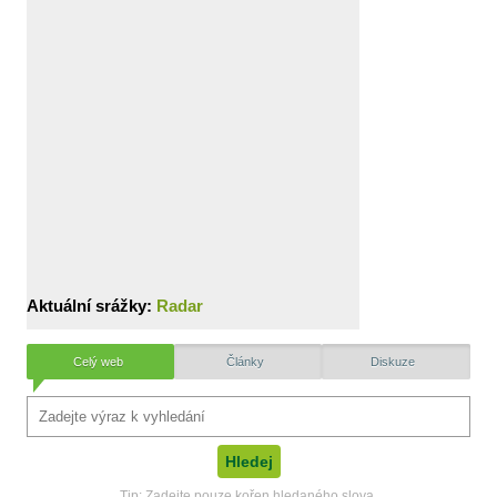
Aktuální srážky:
Radar
Celý web
Články
Diskuze
Tip: Zadejte pouze kořen hledaného slova.