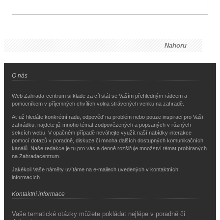
Nahoru
O nás
Web Zahrada-centrum si klade za cíl stát se Vaším přehledným rádcem a
pomocníkem v příjemných chvílích volna strávených venku na zahradě.
Ať už hledáte konkrétní radu, odpověď na problém nebo pouze inspiraci pro Vaši
zahrádku, najdete již mnoho témat zodpovězených a popsaných v různých
sekcích webu. V opačném případě neváhejte využít naší nabídky interakce
pomocí dotazů v poradně, diskuze či mnoha dalších dostupných komunikačních
kanálů. Naše redakce je tu pro vás a denně rozšiřuje množství témat probíraných
na Zahradacentrum.
Jakékoli Vaše náměty uvítáme na e-mailech uvedených v kontaktních
informacích.
Kontaktní informace
Vaše tematické otázky můžete pokládat nejlépe v poradně či