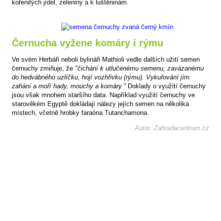
kořenitých jídel, zeleniny a k luštěninám.
Černucha vyžene komáry i rýmu
Ve svém Herbáři neboli bylináři Mathioli vedle dalších užití semen
černuchy zmiňuje, že
"čichání k utlučenému semenu, zavázanému
do hedvábného uzlíčku, hojí vozhřivku (rýmu). Vykuřování jím
zahání a moří hady, mouchy a komáry."
Doklady o využití černuchy
jsou však mnohem staršího data. Například využití černuchy ve
starověkém Egyptě dokládají nálezy jejích semen na několika
místech, včetně hrobky faraóna Tutanchamona.
Autor: Zahradacentrum.cz