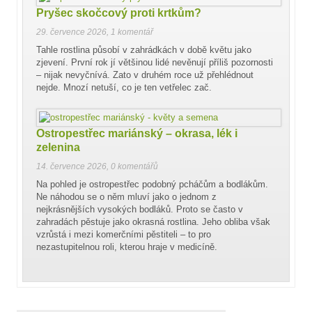
Pryšec skočcový proti krtkům?
29. července 2026
,
1 komentář
Tahle rostlina působí v zahrádkách v době květu jako
zjevení. První rok jí většinou lidé nevěnují příliš pozornosti
– nijak nevyčnívá. Zato v druhém roce už přehlédnout
nejde. Mnozí netuší, co je ten vetřelec zač.
Ostropestřec mariánský – okrasa, lék i
zelenina
14. července 2026
,
0 komentářů
Na pohled je ostropestřec podobný pcháčům a bodlákům.
Ne náhodou se o něm mluví jako o jednom z
nejkrásnějších vysokých bodláků. Proto se často v
zahradách pěstuje jako okrasná rostlina. Jeho obliba však
vzrůstá i mezi komerčními pěstiteli – to pro
nezastupitelnou roli, kterou hraje v medicíně.