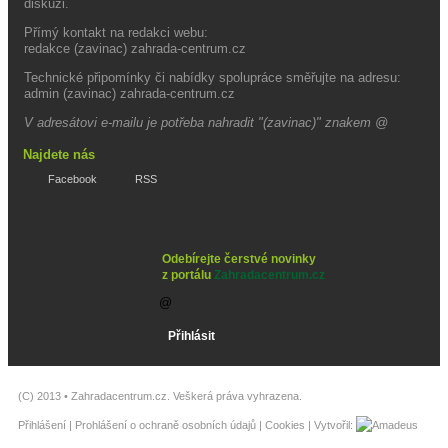
diskuzi.
Přímý kontakt na redakci webu:
redakce (zavinac) zahrada-centrum.cz
Technické připomínky či nabídky spolupráce směřujte na adresu:
admin (zavinac) zahrada-centrum.cz
V adresátovi e-mailu je potřeba nahradit "(zavinac)" znakem @
Najdete nás
Facebook
RSS
Odebírejte čerstvé novinky
z portálu
Zahradacentrum.cz
(C) 2013 •
Zahradacentrum.cz
. Veškerá práva vyhrazena.
Přihlášení
|
Prohlášení o ochraně osobních údajů
|
Cookies
| Vytvořil: