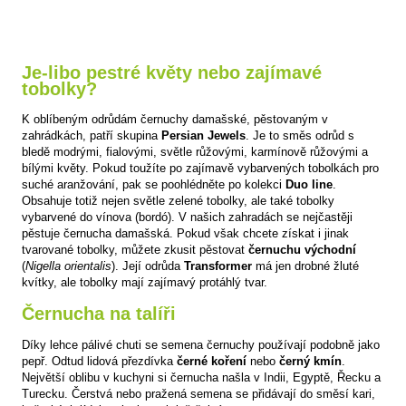
Je-libo pestré květy nebo zajímavé
tobolky?
K oblíbeným odrůdám černuchy damašské, pěstovaným v
zahrádkách, patří skupina
Persian Jewels
. Je to směs odrůd s
bledě modrými, fialovými, světle růžovými, karmínově růžovými a
bílými květy. Pokud toužíte po zajímavě vybarvených tobolkách pro
suché aranžování, pak se poohlédněte po kolekci
Duo line
.
Obsahuje totiž nejen světle zelené tobolky, ale také tobolky
vybarvené do vínova (bordó). V našich zahradách se nejčastěji
pěstuje černucha damašská. Pokud však chcete získat i jinak
tvarované tobolky, můžete zkusit pěstovat
černuchu východní
(
Nigella orientalis
). Její odrůda
Transformer
má jen drobné žluté
kvítky, ale tobolky mají zajímavý protáhlý tvar.
Černucha na talíři
Díky lehce pálivé chuti se semena černuchy používají podobně jako
pepř. Odtud lidová přezdívka
černé koření
nebo
černý kmín
.
Největší oblibu v kuchyni si černucha našla v Indii, Egyptě, Řecku a
Turecku. Čerstvá nebo pražená semena se přidávají do směsí kari,