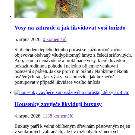
Vosy na zahradě a jak likvidovat vosí hnízdo
5. srpna 2026
,
0 komentářů
S příchodem teplého letního počasí se každoročně začne
objevovat obávaný všudypřítomný hmyz z čeledi sršňovitých.
Ano, jsou to nenáviděné a proklínané vosy, které dovedou
pokazit rodinnou pohodu i nejedno příjemné venkovní
posezení s přáteli. Jak se proti nim bránit? Nabízíme několik
ověřených rad, jak výskyt vos omezit a jak bezpečně
postupovat v případě likvidace vosího hnízda.
Housenky zavíječe likvidují buxusy
4. srpna 2026
,
1138 komentářů
Buxusy patří k velmi oblíbeným dřevinám pěstovaným nejen
v soukromých zahradách, ale i v rozlehlých zámeckých