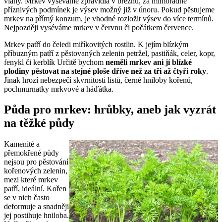
vláhy. Mrkev vyséváme zpravidla v březnu, za mimořádně
příznivých podmínek je výsev možný již v únoru. Pokud pěstujeme
mrkev na přímý konzum, je vhodné rozložit výsev do více termínů.
Nejpozději vyséváme mrkev v červnu či počátkem července.
Mrkev patří do čeledi miříkovitých rostlin. K jejím blízkým
příbuzným patří z pěstovaných zelenin petržel, pastiňák, celer, kopr,
fenykl či kerblík Určitě bychom
neměli mrkev ani jí blízké
plodiny pěstovat na stejné ploše dříve než za tři až čtyři roky
.
Jinak hrozí nebezpečí skvrnitosti listů, černé hniloby kořenů,
pochmurnatky mrkvové a háďátka.
Půda pro mrkev: hrůbky, aneb jak vyzrát
na těžké půdy
Kamenité a
přemokřené půdy
nejsou pro pěstování
kořenových zelenin,
mezi které mrkev
patří, ideální. Kořen
se v nich často
deformuje a snadněji
jej postihuje hniloba.