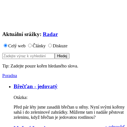
Aktuální srážky:
Radar
Celý web
Články
Diskuze
Tip: Zadejte pouze kořen hledaného slova.
Poradna
Břečťan - jedovatý
Otázka:
Před pár léty jsme zasadili břečtan u stěny. Nyní svými kořeny
sahá i do zeleninové zahrádky. Můžeme tam i nadále pěstovat
zeleninu, když břečtan je jedovatou rostlinou?
»
odpověď