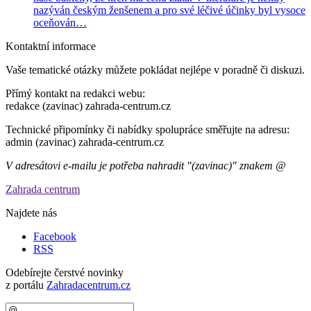
nazýván českým ženšenem a pro své léčivé účinky byl vysoce
oceňován…
Kontaktní informace
Vaše tematické otázky můžete pokládat nejlépe v poradně či diskuzi.
Přímý kontakt na redakci webu:
redakce (zavinac) zahrada-centrum.cz
Technické připomínky či nabídky spolupráce směřujte na adresu:
admin (zavinac) zahrada-centrum.cz
V adresátovi e-mailu je potřeba nahradit "(zavinac)" znakem @
Zahrada centrum
Najdete nás
Facebook
RSS
Odebírejte čerstvé novinky
z portálu
Zahradacentrum.cz