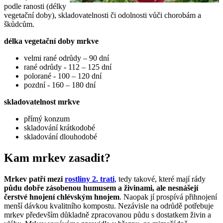
podle ranosti (délky
vegetační doby), skladovatelnosti či odolnosti vůči chorobám a
škůdcům.
délka vegetační doby mrkve
velmi rané odrůdy – 90 dní
rané odrůdy - 112 – 125 dní
polorané - 100 – 120 dní
pozdní - 160 – 180 dní
skladovatelnost mrkve
přímý konzum
skladování krátkodobé
skladování dlouhodobé
Kam mrkev zasadit?
Mrkev patří mezi
rostliny 2. trati
, tedy takové, které mají rády
půdu dobře zásobenou humusem a živinami, ale nesnášejí
čerstvé hnojení chlévským hnojem
. Naopak jí prospívá přihnojení
menší dávkou kvalitního kompostu. Nezávisle na odrůdě potřebuje
mrkev především důkladně zpracovanou půdu s dostatkem živin a