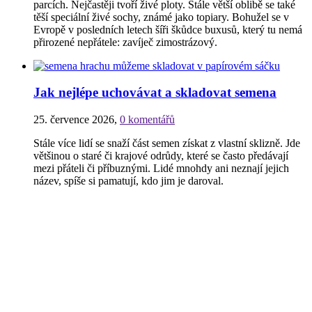
parcích. Nejčastěji tvoří živé ploty. Stále větší oblibě se také
těší speciální živé sochy, známé jako topiary. Bohužel se v
Evropě v posledních letech šíři škůdce buxusů, který tu nemá
přirozené nepřátele: zavíječ zimostrázový.
Jak nejlépe uchovávat a skladovat semena
25. července 2026
,
0 komentářů
Stále více lidí se snaží část semen získat z vlastní sklizně. Jde
většinou o staré či krajové odrůdy, které se často předávají
mezi přáteli či příbuznými. Lidé mnohdy ani neznají jejich
název, spíše si pamatují, kdo jim je daroval.