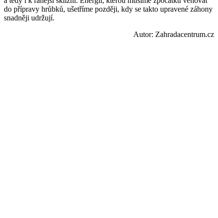
a tedy i k ranější sklizni. Energii, kterou musíme zpočátku věnovat
do přípravy hrůbků, ušetříme později, kdy se takto upravené záhony
snadněji udržují.
Autor: Zahradacentrum.cz