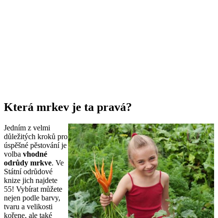
Která mrkev je ta pravá?
Jedním z velmi
důležitých kroků pro
úspěšné pěstování je
volba
vhodné
odrůdy mrkve
. Ve
Státní odrůdové
knize jich najdete
55! Vybírat můžete
nejen podle barvy,
tvaru a velikosti
kořene, ale také