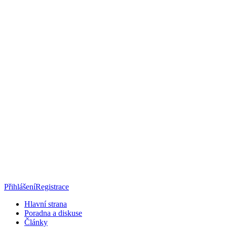
Přihlášení
Registrace
Hlavní strana
Poradna a diskuse
Články