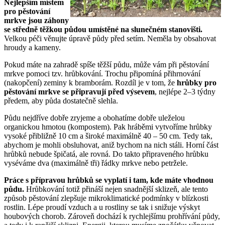
Nejlepším místem
pro pěstování
mrkve jsou záhony
se středně těžkou půdou umístěné na slunečném stanovišti.
Velkou péči věnujte úpravě půdy před setím. Neměla by obsahovat
hroudy a kameny.
Pokud máte na zahradě spíše těžší půdu, může vám při pěstování
mrkve pomoci tzv. hrůbkování. Trochu připomíná přihrnování
(nakopčení) zeminy k bramborám. Rozdíl je v tom, že
hrůbky pro
pěstování mrkve se připravují před výsevem
, nejlépe 2–3 týdny
předem, aby půda dostatečně slehla.
Půdu nejdříve dobře zryjeme a obohatíme dobře uleželou
organickou hmotou (kompostem). Pak hráběmi vytvoříme hrůbky
vysoké přibližně 10 cm a široké maximálně 40 – 50 cm. Tedy tak,
abychom je mohli obsluhovat, aniž bychom na nich stáli. Horní část
hrůbků nebude špičatá, ale rovná. Do takto připraveného hrůbku
vyséváme dva (maximálně tři) řádky mrkve nebo petržele.
Práce s přípravou hrůbků se vyplatí i tam, kde máte vhodnou
půdu.
Hrůbkování totiž přináší nejen snadnější sklizeň, ale tento
způsob pěstování zlepšuje mikroklimatické podmínky v blízkosti
rostlin. Lépe proudí vzduch a u rostliny se tak i snižuje výskyt
houbových chorob. Zároveň dochází k rychlejšímu prohřívání půdy,