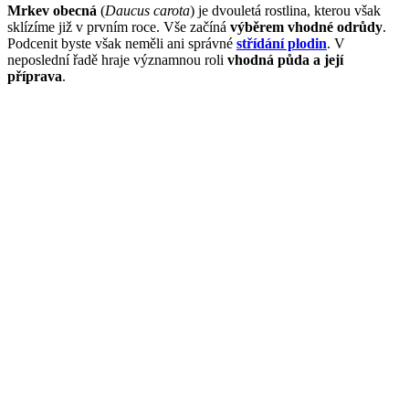
Mrkev obecná
(
Daucus carota
) je dvouletá rostlina, kterou však
sklízíme již v prvním roce. Vše začíná
výběrem vhodné odrůdy
.
Podcenit byste však neměli ani správné
střídání plodin
. V
neposlední řadě hraje významnou roli
vhodná půda a její
příprava
.