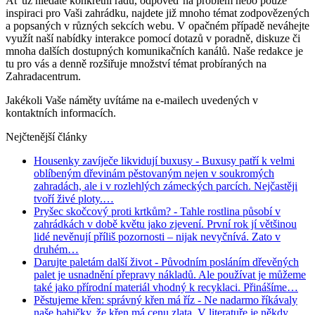
Ať už hledáte konkrétní radu, odpověď na problém nebo pouze
inspiraci pro Vaši zahrádku, najdete již mnoho témat zodpovězených
a popsaných v různých sekcích webu. V opačném případě neváhejte
využít naší nabídky interakce pomocí dotazů v poradně, diskuze či
mnoha dalších dostupných komunikačních kanálů. Naše redakce je
tu pro vás a denně rozšiřuje množství témat probíraných na
Zahradacentrum.
Jakékoli Vaše náměty uvítáme na e-mailech uvedených v
kontaktních informacích.
Nejčtenější články
Housenky zavíječe likvidují buxusy
- Buxusy patří k velmi
oblíbeným dřevinám pěstovaným nejen v soukromých
zahradách, ale i v rozlehlých zámeckých parcích. Nejčastěji
tvoří živé ploty.…
Pryšec skočcový proti krtkům?
- Tahle rostlina působí v
zahrádkách v době květu jako zjevení. První rok jí většinou
lidé nevěnují příliš pozornosti – nijak nevyčnívá. Zato v
druhém…
Darujte paletám další život
- Původním posláním dřevěných
palet je usnadnění přepravy nákladů. Ale používat je můžeme
také jako přírodní materiál vhodný k recyklaci. Přinášíme…
Pěstujeme křen: správný křen má říz
- Ne nadarmo říkávaly
naše babičky, že křen má cenu zlata. V literatuře je někdy