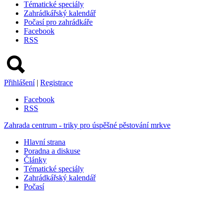
Tématické speciály
Zahrádkářský kalendář
Počasí pro zahrádkáře
Facebook
RSS
Přihlášení
|
Registrace
Facebook
RSS
Zahrada centrum - triky pro úspěšné pěstování mrkve
Hlavní strana
Poradna a diskuse
Články
Tématické speciály
Zahrádkářský kalendář
Počasí