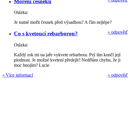
Moření česneku
Otázka:
Je nutné mořit česnek před výsadbou? A čím nejlépe?
»
odpověď
Co s kvetoucí rebarborou?
Otázka:
Každý rok mi na jaře vykvete rebarbora. Prý tím končí její
plodnost. Je možné kvetení předejít? Nedělám chybu, že ji
moc hnojím? Lucie
»
Více informací
»
odpověď