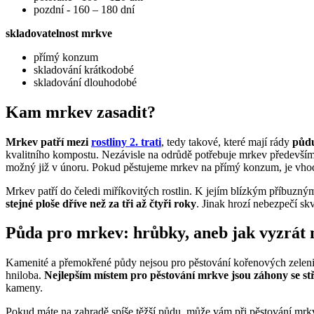
pozdní - 160 – 180 dní
skladovatelnost mrkve
přímý konzum
skladování krátkodobé
skladování dlouhodobé
Kam mrkev zasadit?
Mrkev patří mezi
rostliny 2. trati
, tedy takové, které mají rády
půdu
kvalitního kompostu. Nezávisle na odrůdě potřebuje mrkev předevší
možný již v únoru. Pokud pěstujeme mrkev na přímý konzum, je vhod
Mrkev patří do čeledi miříkovitých rostlin. K jejím blízkým příbuzným 
stejné ploše dříve než za tři až čtyři roky
. Jinak hrozí nebezpečí sk
Půda pro mrkev: hrůbky, aneb jak vyzrát 
Kamenité a přemokřené půdy nejsou pro pěstování kořenových zelenin, 
hniloba.
Nejlepším místem pro pěstování mrkve jsou záhony se st
kameny.
Pokud máte na zahradě spíše těžší půdu, může vám při pěstování mrk