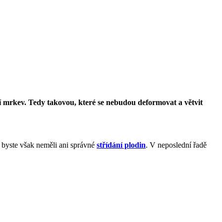
ší mrkev. Tedy takovou, které se nebudou deformovat a větvit
t byste však neměli ani správné
střídání plodin
. V neposlední řadě