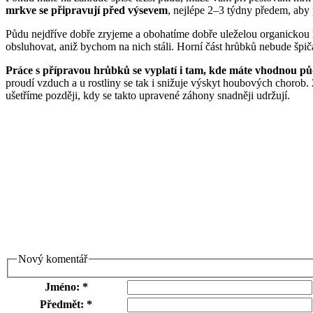
mrkve se připravují před výsevem
, nejlépe 2–3 týdny předem, aby 
Půdu nejdříve dobře zryjeme a obohatíme dobře uleželou organickou
obsluhovat, aniž bychom na nich stáli. Horní část hrůbků nebude špi
Práce s přípravou hrůbků se vyplatí i tam, kde máte vhodnou pů
proudí vzduch a u rostliny se tak i snižuje výskyt houbových chorob. 
ušetříme později, kdy se takto upravené záhony snadněji udržují.
Nový komentář
Jméno: *
Předmět: *