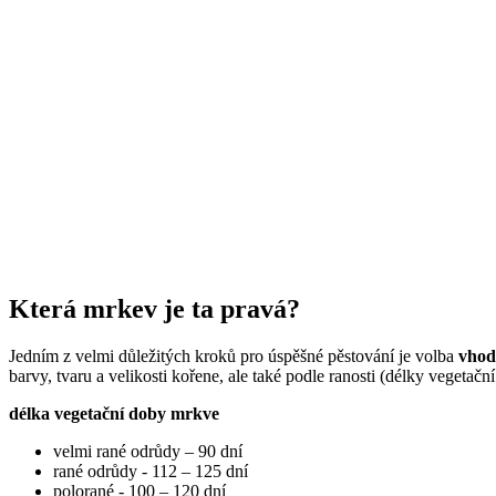
Která mrkev je ta pravá?
Jedním z velmi důležitých kroků pro úspěšné pěstování je volba
vhod
barvy, tvaru a velikosti kořene, ale také podle ranosti (délky vegetač
délka vegetační doby mrkve
velmi rané odrůdy – 90 dní
rané odrůdy - 112 – 125 dní
polorané - 100 – 120 dní