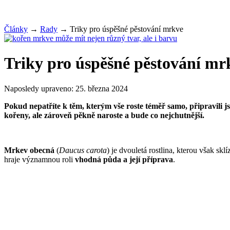
Články
→
Rady
→
Triky pro úspěšné pěstování mrkve
Triky pro úspěšné pěstování mr
Naposledy upraveno:
25. března 2024
Pokud nepatříte k těm, kterým vše roste téměř samo, připravili 
kořeny, ale zároveň pěkně naroste a bude co nejchutnější.
Mrkev obecná
(
Daucus carota
) je dvouletá rostlina, kterou však sk
hraje významnou roli
vhodná půda a její příprava
.