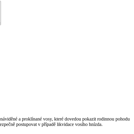
enáviděné a proklínané vosy, které dovedou pokazit rodinnou pohodu
bezpečně postupovat v případě likvidace vosího hnízda.