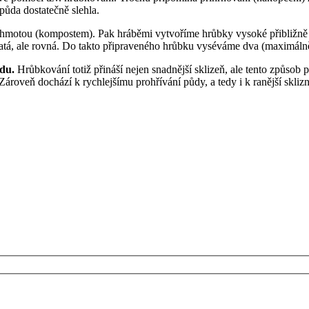
půda dostatečně slehla.
 hmotou (kompostem). Pak hráběmi vytvoříme hrůbky vysoké přibližně
čatá, ale rovná. Do takto připraveného hrůbku vyséváme dva (maximálně
du.
Hrůbkování totiž přináší nejen snadnější sklizeň, ale tento způsob 
Zároveň dochází k rychlejšímu prohřívání půdy, a tedy i k ranější skli