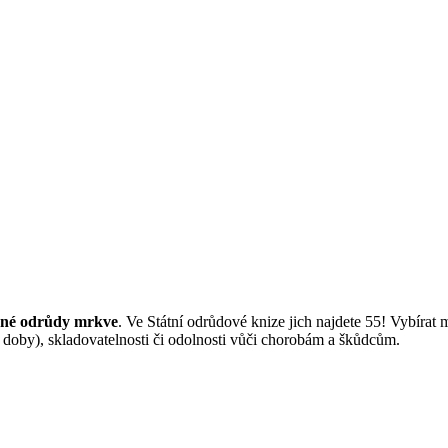
né odrůdy mrkve
. Ve Státní odrůdové knize jich najdete 55! Vybírat 
ní doby), skladovatelnosti či odolnosti vůči chorobám a škůdcům.