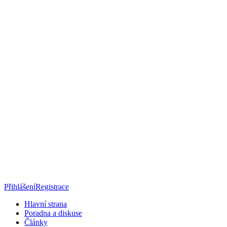
Přihlášení
Registrace
Hlavní strana
Poradna a diskuse
Články