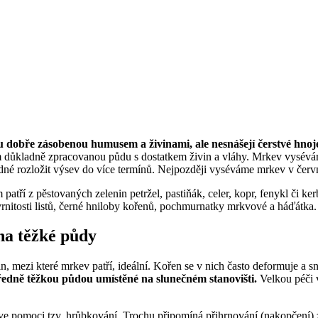
 dobře zásobenou humusem a živinami, ale nesnášejí čerstvé hno
m důkladně zpracovanou půdu s dostatkem živin a vláhy. Mrkev vysévá
né rozložit výsev do více termínů. Nejpozději vyséváme mrkev v červ
patří z pěstovaných zelenin petržel, pastiňák, celer, kopr, fenykl či k
vrnitosti listů, černé hniloby kořenů, pochmurnatky mrkvové a háďátka.
na těžké půdy
mezi které mrkev patří, ideální. Kořen se v nich často deformuje a sna
ředně těžkou půdou umístěné na slunečném stanovišti.
Velkou péči 
ve pomoci tzv. hrůbkování. Trochu připomíná přihrnování (nakopčení)