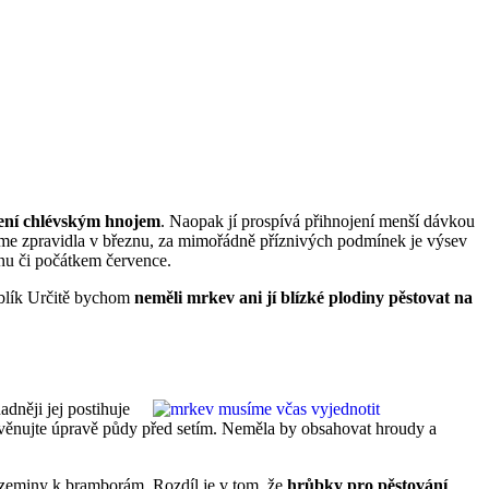
jení chlévským hnojem
. Naopak jí prospívá přihnojení menší dávkou
me zpravidla v březnu, za mimořádně příznivých podmínek je výsev
nu či počátkem července.
erblík Určitě bychom
neměli mrkev ani jí blízké plodiny pěstovat na
dněji jej postihuje
věnujte úpravě půdy před setím. Neměla by obsahovat hroudy a
 zeminy k bramborám. Rozdíl je v tom, že
hrůbky pro pěstování