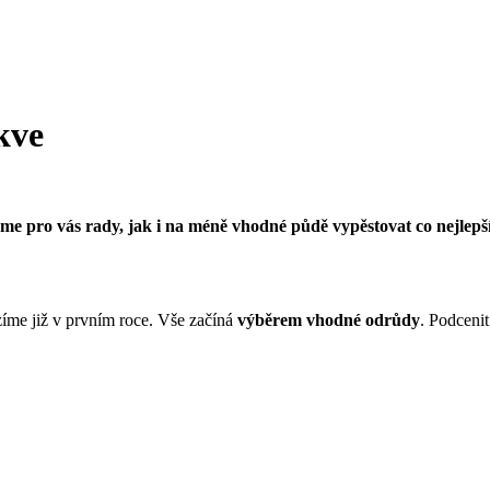
kve
jsme pro vás rady, jak i na méně vhodné půdě vypěstovat co nejlep
lízíme již v prvním roce. Vše začíná
výběrem vhodné odrůdy
. Podceni