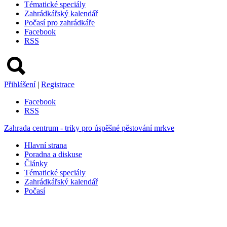
Tématické speciály
Zahrádkářský kalendář
Počasí pro zahrádkáře
Facebook
RSS
Přihlášení
|
Registrace
Facebook
RSS
Zahrada centrum - triky pro úspěšné pěstování mrkve
Hlavní strana
Poradna a diskuse
Články
Tématické speciály
Zahrádkářský kalendář
Počasí