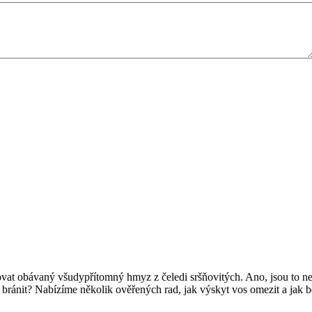
ovat obávaný všudypřítomný hmyz z čeledi sršňovitých. Ano, jsou to n
im bránit? Nabízíme několik ověřených rad, jak výskyt vos omezit a jak 