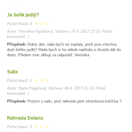
Je šeřík jedlý?
☆
☆
☆
Počet hlasů: 0
Autor: Veronika Vojáčková, Vloženo: 07.4. 2017 13:33, Počet
komentářů: 1
Příspěvek:
Dobrý den, ráda bych se zeptala, jestli jsou všechny
druh šeříku jedlé? Ráda bych si ho někde natrhala a zkusila dát do
dortu. Předem moc děkuji za odpověď. Veronika
Salix
☆
☆
☆
Počet hlasů: 0
Autor: Naďa Pagáčová, Vloženo: 09.4. 2017 21:14, Počet
komentářů: 1
Příspěvek:
Prosím o radu, proč nekvete jarní stromková kočička ?
Náhrada Delanu
☆
☆
☆
Počet hlasů: 0