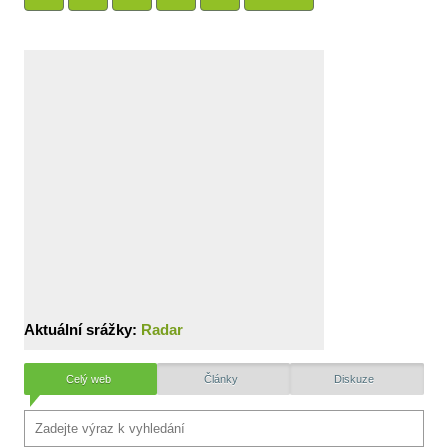
Aktuální srážky:
Radar
Celý web
Články
Diskuze