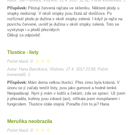
Autor: Jan Pavelka, Vloženo: 21.4. 2017 12:02, Počet komentářů: 1
Příspěvek:
Pěstuji červená rajčata ve skleníku. Některé plody u
stopky nedozrají. V okolí stopky jsou žlutá až dorůžova. Po
rozříznutí plodu je dužina v okolí stopky zelená. I když je rajče na
povrchu červené, uvnitř je dužina v okolí stopky zelená. Toto se
vyskytuje i u plodů přezrálých.
Děkuji za odpověď.
Tlustice - listy
☆
☆
☆
Počet hlasů: 0
Autor: Hana Barvíková, Vloženo: 27.4. 2017 23:58, Počet
komentářů: 1
Příspěvek:
Mám doma velkou tlustici. Přes zimu byla krásná. V
únoru se jí začaly tenčit listy, jsou jako gumové a hodně tenké.
Neopadávají. Nyní ji mám v lodžii a čekám, zda se spraví. Už jsem
ji přesadila, kořeny jsou zdravé (asi), stříkala jsem mospilanem i
fungicidem. Tlustice stále stejná. Poraďte čím to je? Hana
Meruňka neobrazila
☆
☆
☆
Počet hlasů: 0