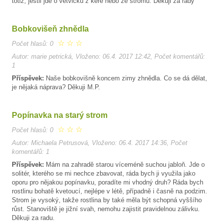
totiž, jestli jde o větvičku z keře nebo ze stromu. Děkuji za rady
Bobkovišeň zhnědla
☆
☆
☆
Počet hlasů: 0
Autor: marie petrická, Vloženo: 06.4. 2017 12:42, Počet komentářů:
1
Příspěvek:
Naše bobkovišně koncem zimy zhnědla. Co se dá dělat,
je nějaká náprava? Děkuji M.P.
Popínavka na starý strom
☆
☆
☆
Počet hlasů: 0
Autor: Michaela Petrusová, Vloženo: 06.4. 2017 14:36, Počet
komentářů: 1
Příspěvek:
Mám na zahradě starou víceméně suchou jabloň. Jde o
solitér, kterého se mi nechce zbavovat, ráda bych ji využila jako
oporu pro nějakou popínavku, poradíte mi vhodný druh? Ráda bych
rostlinu bohatě kvetoucí, nejlépe v létě, případně i časně na podzim.
Strom je vysoký, takže rostlina by také měla být schopná vyššího
růst. Stanoviště je jižní svah, nemohu zajistit pravidelnou zálivku.
Děkuji za radu.