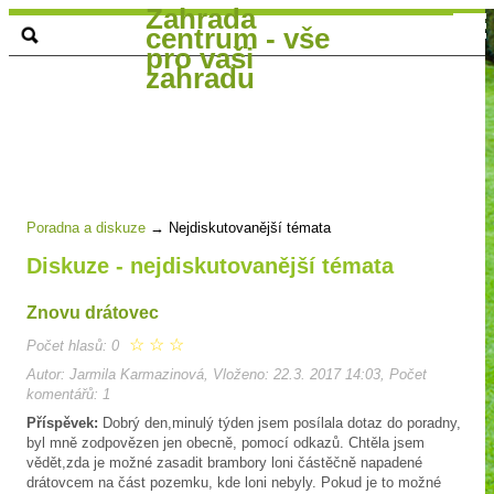
Zahrada
centrum - vše
pro vaši
zahradu
Poradna a diskuze
→
Nejdiskutovanější témata
Diskuze - nejdiskutovanější témata
Znovu drátovec
☆
☆
☆
Počet hlasů: 0
Autor: Jarmila Karmazinová, Vloženo: 22.3. 2017 14:03, Počet
komentářů: 1
Příspěvek:
Dobrý den,minulý týden jsem posílala dotaz do poradny,
byl mně zodpovězen jen obecně, pomocí odkazů. Chtěla jsem
vědět,zda je možné zasadit brambory loni částěčně napadené
drátovcem na část pozemku, kde loni nebyly. Pokud je to možné