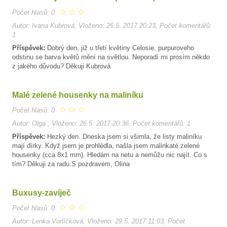
☆
☆
☆
Počet hlasů: 0
Autor: Ivana Kubrová, Vloženo: 26.5. 2017 20:23, Počet komentářů:
1
Příspěvek:
Dobrý den, již u třetí květiny Celosie, purpuroveho
odstinu se barva květů mění na světlou. Neporadí mi prosím někdo
z jakého důvodu? Děkuji Kubrová
Malé zelené housenky na maliníku
☆
☆
☆
Počet hlasů: 0
Autor: Olga , Vloženo: 26.5. 2017 20:36, Počet komentářů: 1
Příspěvek:
Hezký den. Dneska jsem si všimla, že listy maliníku
mají dírky. Když jsem je prohlédla, našla jsem malinkaté zelené
housenky (cca 8x1 mm). Hledám na netu a nemůžu nic najít. Co s
tím? Děkuji za radu.S pozdravem, Olina
Buxusy-zavíječ
☆
☆
☆
Počet hlasů: 0
Autor: Lenka Vorlíčková, Vloženo: 29.5. 2017 11:03, Počet