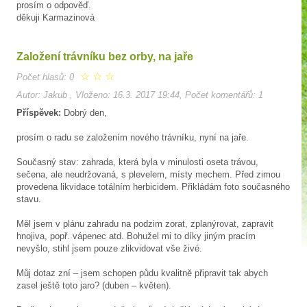
prosím o odpověď.
děkuji Karmazinová
Založení trávníku bez orby, na jaře
☆
☆
☆
Počet hlasů: 0
Autor: Jakub , Vloženo: 16.3. 2017 19:44, Počet komentářů: 1
Příspěvek:
Dobrý den,
prosím o radu se založením nového trávníku, nyní na jaře.
Současný stav: zahrada, která byla v minulosti oseta trávou,
sečena, ale neudržovaná, s plevelem, místy mechem. Před zimou
provedena likvidace totálním herbicidem. Přikládám foto současného
stavu.
Měl jsem v plánu zahradu na podzim zorat, zplanýrovat, zapravit
hnojiva, popř. vápenec atd. Bohužel mi to díky jiným pracím
nevyšlo, stihl jsem pouze zlikvidovat vše živé.
Můj dotaz zní – jsem schopen půdu kvalitně připravit tak abych
zasel ještě toto jaro? (duben – květen).