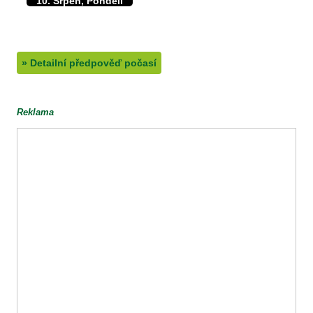
10. Srpen, Pondělí
36/16°C
max./min. teplota
16°C
min. přízemní teplota
0mm
množství srážek
»
Detailní předpověď počasí
Reklama