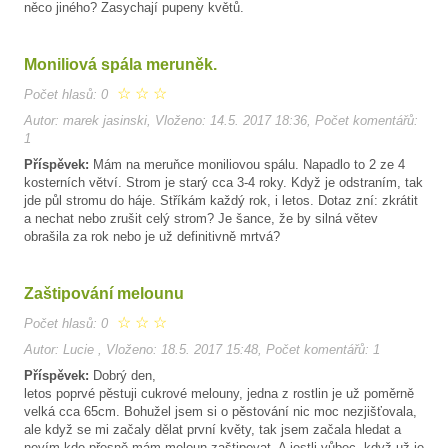
něco jiného? Zasychají pupeny květů.
Moniliová spála meruněk.
☆
☆
☆
Počet hlasů: 0
Autor: marek jasinski, Vloženo: 14.5. 2017 18:36, Počet komentářů:
1
Příspěvek:
Mám na meruňce moniliovou spálu. Napadlo to 2 ze 4
kosterních větví. Strom je starý cca 3-4 roky. Když je odstraním, tak
jde půl stromu do háje. Stříkám každý rok, i letos. Dotaz zní: zkrátit
a nechat nebo zrušit celý strom? Je šance, že by silná větev
obrašila za rok nebo je už definitivně mrtvá?
Zaštipování melounu
☆
☆
☆
Počet hlasů: 0
Autor: Lucie , Vloženo: 18.5. 2017 15:48, Počet komentářů: 1
Příspěvek:
Dobrý den,
letos poprvé pěstuji cukrové melouny, jedna z rostlin je už poměrně
velká cca 65cm. Bohužel jsem si o pěstování nic moc nezjišťovala,
ale když se mi začaly dělat první květy, tak jsem začala hledat a
nevím kde přesně mám meloun zaštipovat. A jestli vůbec, když už je