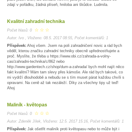
zdají v pořádku, žádná plíseň, hniloba ani škůdce. Ludmila.
Kvalitní zahradní technika
☆
☆
☆
Počet hlasů: 0
Autor: Ivo , Vloženo: 08.5. 2017 08:55, Počet komentářů: 1
Příspěvek:
Ahoj všem. Jsem na poli zahradničení novic a rád bych
věděl, kterou značku zahradní techniky obecně upřednostňujete a
proč. Myslíte, že třeba u https://www.obi.cz/zahrada-a-volny-
cas/zahradni-technika/c/862 nebo
http://www.gardentech.cz/shop/dum-a-zahrada/ bych mohl najít něco
fakt kvalitní? Mám tam slevy přes kámoše. Ale rád bych takové, co
mi vydrží dlouhodobě a nebudu se s tím muset párat každou chvíli s
opravami. Na ceně až tak nezáleží. Díky za všechny tipy už teď!
Ahoj
Maliník - květopas
☆
☆
☆
Počet hlasů: 0
Autor: Zdeněk Jílek, Vloženo: 12.5. 2017 15:16, Počet komentářů: 1
Příspěvek:
Jak ošetřit maliník proti květopasu nebo to může být i