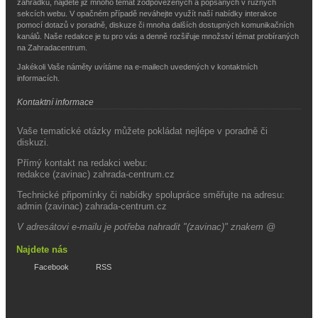
zahrádku, najdete již mnoho témat zodpovězených a popsaných v různých
sekcích webu. V opačném případě neváhejte využít naší nabídky interakce
pomocí dotazů v poradně, diskuze či mnoha dalších dostupných komunikačních
kanálů. Naše redakce je tu pro vás a denně rozšiřuje množství témat probíraných
na Zahradacentrum.
Jakékoli Vaše náměty uvítáme na e-mailech uvedených v kontaktních
informacích.
Kontaktní informace
Vaše tematické otázky můžete pokládat nejlépe v poradně či
diskuzi.
Přímý kontakt na redakci webu:
redakce (zavinac) zahrada-centrum.cz
Technické připomínky či nabídky spolupráce směřujte na adresu:
admin (zavinac) zahrada-centrum.cz
V adresátovi e-mailu je potřeba nahradit "(zavinac)" znakem @
Najdete nás
Facebook
RSS