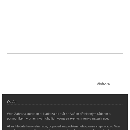
Nahoru
O nás
Web Zahrada-centrum si klade za cíl stát se Vaším přehledným rádcem a
pomocníkem v příjemných chvílích volna strávených venku na zahradě.
Ať už hledáte konkrétní radu, odpověď na problém nebo pouze inspiraci pro Vaši