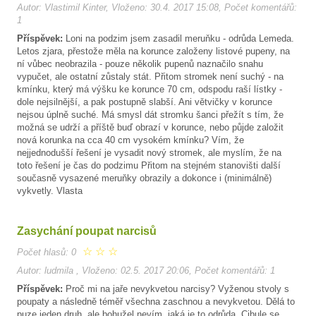
Autor: Vlastimil Kinter, Vloženo: 30.4. 2017 15:08, Počet komentářů:
1
Příspěvek:
Loni na podzim jsem zasadil meruňku - odrůda Lemeda.
Letos zjara, přestože měla na korunce založeny listové pupeny, na
ní vůbec neobrazila - pouze několik pupenů naznačilo snahu
vypučet, ale ostatní zůstaly stát. Přitom stromek není suchý - na
kmínku, který má výšku ke korunce 70 cm, odspodu raší lístky -
dole nejsilnější, a pak postupně slabší. Ani větvičky v korunce
nejsou úplně suché. Má smysl dát stromku šanci přežít s tím, že
možná se udrží a příště buď obrazí v korunce, nebo půjde založit
nová korunka na cca 40 cm vysokém kmínku? Vím, že
nejjednodušší řešení je vysadit nový stromek, ale myslím, že na
toto řešení je čas do podzimu Přitom na stejném stanovišti další
současně vysazené meruňky obrazily a dokonce i (minimálně)
vykvetly. Vlasta
Zasychání poupat narcisů
☆
☆
☆
Počet hlasů: 0
Autor: ludmila , Vloženo: 02.5. 2017 20:06, Počet komentářů: 1
Příspěvek:
Proč mi na jaře nevykvetou narcisy? Vyženou stvoly s
poupaty a následně téměř všechna zaschnou a nevykvetou. Dělá to
puze jeden druh, ale bohužel nevím, jaká je to odrůda. Cibule se