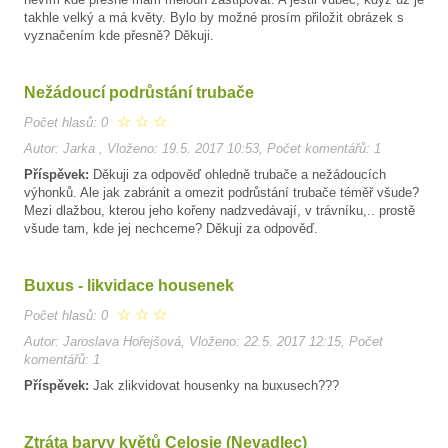
takhle velký a má květy. Bylo by možné prosím přiložit obrázek s
vyznačením kde přesně? Děkuji.
Nežádoucí podrůstání trubače
☆
☆
☆
Počet hlasů: 0
Autor: Jarka , Vloženo: 19.5. 2017 10:53, Počet komentářů: 1
Příspěvek:
Děkuji za odpověď ohledně trubače a nežádoucích
výhonků. Ale jak zabránit a omezit podrůstání trubače téměř všude?
Mezi dlažbou, kterou jeho kořeny nadzvedávají, v trávníku,.. prostě
všude tam, kde jej nechceme? Děkuji za odpověď.
Buxus - likvidace housenek
☆
☆
☆
Počet hlasů: 0
Autor: Jaroslava Hořejšová, Vloženo: 22.5. 2017 12:15, Počet
komentářů: 1
Příspěvek:
Jak zlikvidovat housenky na buxusech???
Ztráta barvy květů Celosie (Nevadlec)