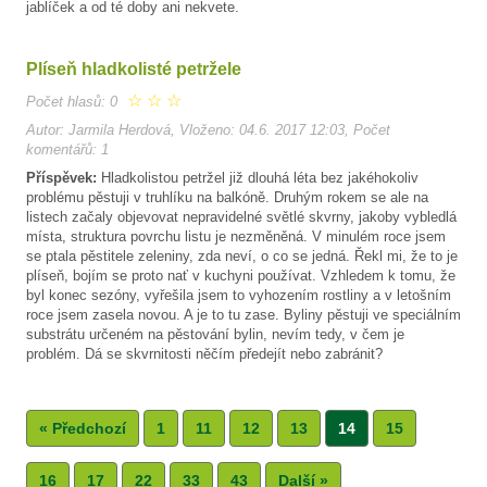
jablíček a od té doby ani nekvete.
Plíseň hladkolisté petržele
☆
☆
☆
Počet hlasů: 0
Autor: Jarmila Herdová, Vloženo: 04.6. 2017 12:03, Počet
komentářů: 1
Příspěvek:
Hladkolistou petržel již dlouhá léta bez jakéhokoliv
problému pěstuji v truhlíku na balkóně. Druhým rokem se ale na
listech začaly objevovat nepravidelné světlé skvrny, jakoby vybledlá
místa, struktura povrchu listu je nezměněná. V minulém roce jsem
se ptala pěstitele zeleniny, zda neví, o co se jedná. Řekl mi, že to je
plíseň, bojím se proto nať v kuchyni používat. Vzhledem k tomu, že
byl konec sezóny, vyřešila jsem to vyhozením rostliny a v letošním
roce jsem zasela novou. A je to tu zase. Byliny pěstuji ve speciálním
substrátu určeném na pěstování bylin, nevím tedy, v čem je
problém. Dá se skvrnitosti něčím předejít nebo zabránit?
« Předchozí
1
11
12
13
14
15
16
17
22
33
43
Další »