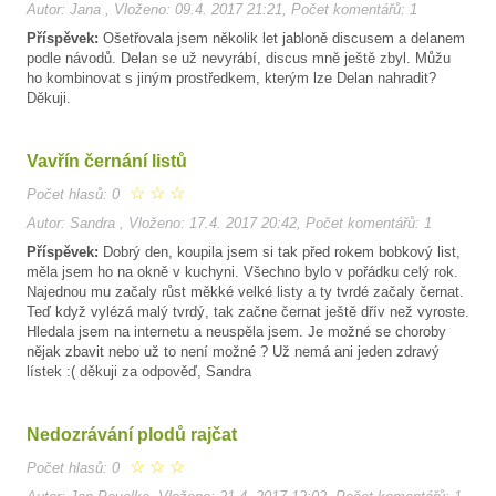
Autor: Jana , Vloženo: 09.4. 2017 21:21, Počet komentářů: 1
Příspěvek:
Ošetřovala jsem několik let jabloně discusem a delanem
podle návodů. Delan se už nevyrábí, discus mně ještě zbyl. Můžu
ho kombinovat s jiným prostředkem, kterým lze Delan nahradit?
Děkuji.
Vavřín černání listů
☆
☆
☆
Počet hlasů: 0
Autor: Sandra , Vloženo: 17.4. 2017 20:42, Počet komentářů: 1
Příspěvek:
Dobrý den, koupila jsem si tak před rokem bobkový list,
měla jsem ho na okně v kuchyni. Všechno bylo v pořádku celý rok.
Najednou mu začaly růst měkké velké listy a ty tvrdé začaly černat.
Teď když vylézá malý tvrdý, tak začne černat ještě dřív než vyroste.
Hledala jsem na internetu a neuspěla jsem. Je možné se choroby
nějak zbavit nebo už to není možné ? Už nemá ani jeden zdravý
lístek :( děkuji za odpověď, Sandra
Nedozrávání plodů rajčat
☆
☆
☆
Počet hlasů: 0