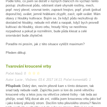
Podle toho, co jsem se dočetl v různých článcích mi vychází tento
postup: zkultivovat půdu, odstranit staré uhynulé rostliny, mech,
popř. nový plevel, srovnat terén, zapravit hnojivo, popř. písek (pokud
doporučíte), uválet, jemně hrábkami zkypřit, zasít, opět uválet. Mám
obavy z hloubky kultivace. Bojím se, že když půdu nezkultivuji do
dostatečné hloubky, nebude mít efekt a naopak, když bych provedl
kultivaci do hloubky, skoro orbu, hroudy hlíny se nestihnou
rozpadnout a pokud je rozmělním, bude půda klesat a celé
srovnávání bude zbytečné.
Poradíte mi prosím, jak z této situace vytěžit maximum?
Předem děkuji.
Tvarování kroucené vrby
☆
☆
☆
Počet hlasů: 0
Autor: Lucie , Vloženo: 03.4. 2017 14:13, Počet komentářů: 1
Příspěvek:
Dobrý den, nevím přesně kam s tímto dotazem, tak
snad tady nebude vadit. Zapíchla jsem si loni do země větvičku
kroucené vrby a letos jsou na větvičce zelené lístky - tak teda asi
přežije, snad. Můj dozat ale zní, viděla jsem kroucenou vrbu jako keř
i jako krásný převislý strom. Docílím toho převislého stromu? Nevím