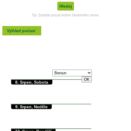
Tip: Zadejte pouze kořen hledaného slova.
Výhled počasí
max./min. teplota
7. Srpen, Pátek
30/0°C
8. Srpen, Sobota
30/13°C
max./min. teplota
13.2°C
min. přízemní teplota
0mm
množství srážek
9. Srpen, Neděle
35/12°C
max./min. teplota
12°C
min. přízemní teplota
0mm
množství srážek