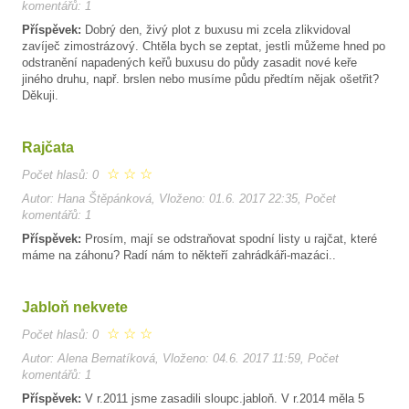
komentářů: 1
Příspěvek:
Dobrý den, živý plot z buxusu mi zcela zlikvidoval
zavíječ zimostrázový. Chtěla bych se zeptat, jestli můžeme hned po
odstranění napadených keřů buxusu do půdy zasadit nové keře
jiného druhu, např. brslen nebo musíme půdu předtím nějak ošetřit?
Děkuji.
Rajčata
☆
☆
☆
Počet hlasů: 0
Autor: Hana Štěpánková, Vloženo: 01.6. 2017 22:35, Počet
komentářů: 1
Příspěvek:
Prosím, mají se odstraňovat spodní listy u rajčat, které
máme na záhonu? Radí nám to někteří zahrádkáři-mazáci..
Jabloň nekvete
☆
☆
☆
Počet hlasů: 0
Autor: Alena Bernatíková, Vloženo: 04.6. 2017 11:59, Počet
komentářů: 1
Příspěvek:
V r.2011 jsme zasadili sloupc.jabloň. V r.2014 měla 5