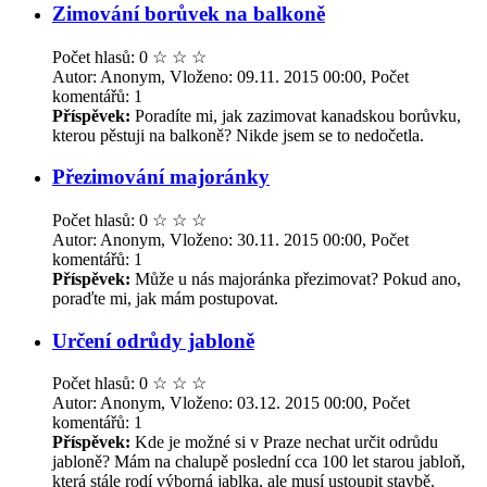
Zimování borůvek na balkoně
Počet hlasů: 0
☆
☆
☆
Autor: Anonym, Vloženo: 09.11. 2015 00:00, Počet
komentářů: 1
Příspěvek:
Poradíte mi, jak zazimovat kanadskou borůvku,
kterou pěstuji na balkoně? Nikde jsem se to nedočetla.
Přezimování majoránky
Počet hlasů: 0
☆
☆
☆
Autor: Anonym, Vloženo: 30.11. 2015 00:00, Počet
komentářů: 1
Příspěvek:
Může u nás majoránka přezimovat? Pokud ano,
poraďte mi, jak mám postupovat.
Určení odrůdy jabloně
Počet hlasů: 0
☆
☆
☆
Autor: Anonym, Vloženo: 03.12. 2015 00:00, Počet
komentářů: 1
Příspěvek:
Kde je možné si v Praze nechat určit odrůdu
jabloně? Mám na chalupě poslední cca 100 let starou jabloň,
která stále rodí výborná jablka, ale musí ustoupit stavbě.