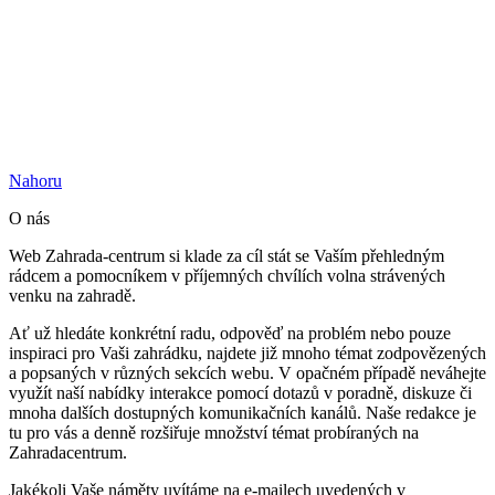
Nahoru
O nás
Web Zahrada-centrum si klade za cíl stát se Vaším přehledným
rádcem a pomocníkem v příjemných chvílích volna strávených
venku na zahradě.
Ať už hledáte konkrétní radu, odpověď na problém nebo pouze
inspiraci pro Vaši zahrádku, najdete již mnoho témat zodpovězených
a popsaných v různých sekcích webu. V opačném případě neváhejte
využít naší nabídky interakce pomocí dotazů v poradně, diskuze či
mnoha dalších dostupných komunikačních kanálů. Naše redakce je
tu pro vás a denně rozšiřuje množství témat probíraných na
Zahradacentrum.
Jakékoli Vaše náměty uvítáme na e-mailech uvedených v