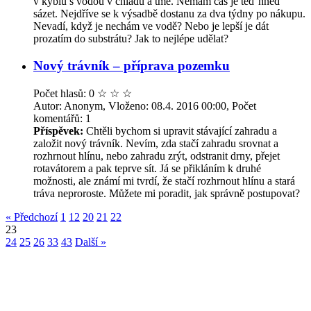
v kýblu s vodou v chladu a tmě. Nemám čas je teď hned
sázet. Nejdříve se k výsadbě dostanu za dva týdny po nákupu.
Nevadí, když je nechám ve vodě? Nebo je lepší je dát
prozatím do substrátu? Jak to nejlépe udělat?
Nový trávník – příprava pozemku
Počet hlasů: 0
☆
☆
☆
Autor: Anonym, Vloženo: 08.4. 2016 00:00, Počet
komentářů: 1
Příspěvek:
Chtěli bychom si upravit stávající zahradu a
založit nový trávník. Nevím, zda stačí zahradu srovnat a
rozhrnout hlínu, nebo zahradu zrýt, odstranit drny, přejet
rotavátorem a pak teprve sít. Já se přikláním k druhé
možnosti, ale známí mi tvrdí, že stačí rozhrnout hlínu a stará
tráva neproroste. Můžete mi poradit, jak správně postupovat?
« Předchozí
1
12
20
21
22
23
24
25
26
33
43
Další »