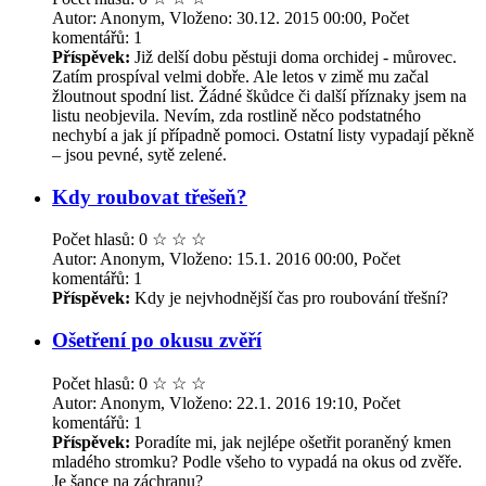
Autor: Anonym, Vloženo: 30.12. 2015 00:00, Počet
komentářů: 1
Příspěvek:
Již delší dobu pěstuji doma orchidej - můrovec.
Zatím prospíval velmi dobře. Ale letos v zimě mu začal
žloutnout spodní list. Žádné škůdce či další příznaky jsem na
listu neobjevila. Nevím, zda rostlině něco podstatného
nechybí a jak jí případně pomoci. Ostatní listy vypadají pěkně
– jsou pevné, sytě zelené.
Kdy roubovat třešeň?
Počet hlasů: 0
☆
☆
☆
Autor: Anonym, Vloženo: 15.1. 2016 00:00, Počet
komentářů: 1
Příspěvek:
Kdy je nejvhodnější čas pro roubování třešní?
Ošetření po okusu zvěří
Počet hlasů: 0
☆
☆
☆
Autor: Anonym, Vloženo: 22.1. 2016 19:10, Počet
komentářů: 1
Příspěvek:
Poradíte mi, jak nejlépe ošetřit poraněný kmen
mladého stromku? Podle všeho to vypadá na okus od zvěře.
Je šance na záchranu?