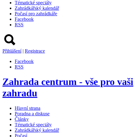
Tématické speciály
Zahrádkářský kalendář
Počasí pro zahrádkáře
Facebook
RSS
Přihlášení
|
Registrace
Facebook
RSS
Zahrada centrum - vše pro vaši
zahradu
Hlavní strana
Poradna a diskuse
Články
Tématické speciály
Zahrádkářský kalendář
Počasí