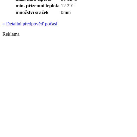
min. přízemní teplota
12.2°C
množství srážek
0mm
»
Detailní předpověď počasí
Reklama