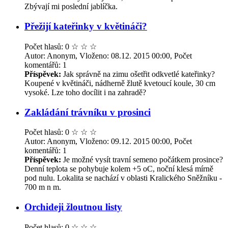
Zbývají mi poslední jablíčka.
Přežijí kateřinky v květináči?
Počet hlasů: 0
☆
☆
☆
Autor: Anonym, Vloženo: 08.12. 2015 00:00, Počet
komentářů: 1
Příspěvek:
Jak správně na zimu ošetřit odkvetlé kateřinky?
Koupené v květináči, nádherně žlutě kvetoucí koule, 30 cm
vysoké. Lze toho docílit i na zahradě?
Zakládání trávníku v prosinci
Počet hlasů: 0
☆
☆
☆
Autor: Anonym, Vloženo: 09.12. 2015 00:00, Počet
komentářů: 1
Příspěvek:
Je možné vysít travní semeno počátkem prosince?
Denní teplota se pohybuje kolem +5 oC, noční klesá mírně
pod nulu. Lokalita se nachází v oblasti Kralického Sněžníku -
700 m n m.
Orchideji žloutnou listy
Počet hlasů: 0
☆
☆
☆