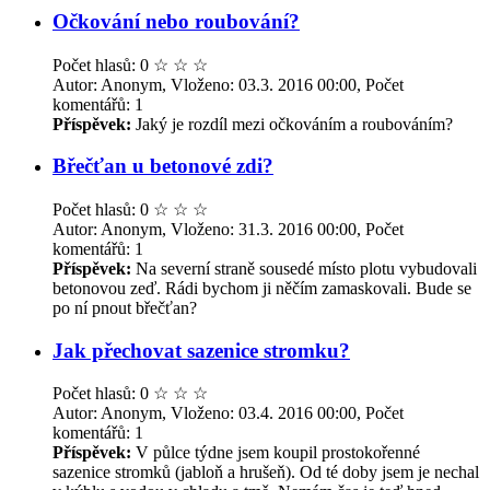
Očkování nebo roubování?
Počet hlasů: 0
☆
☆
☆
Autor: Anonym, Vloženo: 03.3. 2016 00:00, Počet
komentářů: 1
Příspěvek:
Jaký je rozdíl mezi očkováním a roubováním?
Břečťan u betonové zdi?
Počet hlasů: 0
☆
☆
☆
Autor: Anonym, Vloženo: 31.3. 2016 00:00, Počet
komentářů: 1
Příspěvek:
Na severní straně sousedé místo plotu vybudovali
betonovou zeď. Rádi bychom ji něčím zamaskovali. Bude se
po ní pnout břečťan?
Jak přechovat sazenice stromku?
Počet hlasů: 0
☆
☆
☆
Autor: Anonym, Vloženo: 03.4. 2016 00:00, Počet
komentářů: 1
Příspěvek:
V půlce týdne jsem koupil prostokořenné
sazenice stromků (jabloň a hrušeň). Od té doby jsem je nechal