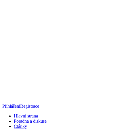
Přihlášení
Registrace
Hlavní strana
Poradna a diskuse
Články