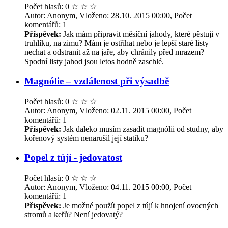
Počet hlasů: 0
☆
☆
☆
Autor: Anonym, Vloženo: 28.10. 2015 00:00, Počet
komentářů: 1
Příspěvek:
Jak mám připravit měsíční jahody, které pěstuji v
truhlíku, na zimu? Mám je ostříhat nebo je lepší staré listy
nechat a odstranit až na jaře, aby chránily před mrazem?
Spodní listy jahod jsou letos hodně zaschlé.
Magnólie – vzdálenost při výsadbě
Počet hlasů: 0
☆
☆
☆
Autor: Anonym, Vloženo: 02.11. 2015 00:00, Počet
komentářů: 1
Příspěvek:
Jak daleko musím zasadit magnólii od studny, aby
kořenový systém nenarušil její statiku?
Popel z tújí - jedovatost
Počet hlasů: 0
☆
☆
☆
Autor: Anonym, Vloženo: 04.11. 2015 00:00, Počet
komentářů: 1
Příspěvek:
Je možné použít popel z tújí k hnojení ovocných
stromů a keřů? Není jedovatý?