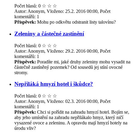
Počet hlasů: 0
☆
☆
☆
Autor: Anonym, Vloženo: 25.2. 2016 00:00, Počet
komentářů: 1
Příspěvek:
Mohu po odkvětu odstranit listy talovínu?
Zeleniny a částečné zastínění
Počet hlasů: 0
☆
☆
☆
Autor: Anonym, Vloženo: 29.2. 2016 00:00, Počet
komentářů: 1
Příspěvek:
Poradíte mi, jaké druhy zeleniny mohu vysadit na
částečně zastíněný pozemek? Od sousedů jej stíní ovocné
stromy.
Nepřiláká hmyzí hotel i škůdce?
Počet hlasů: 0
☆
☆
☆
Autor: Anonym, Vloženo: 02.3. 2016 00:00, Počet
komentářů: 1
Příspěvek:
Chci si pořídit na zahradu hmyzí hotel. Bojím se,
aby jeho umístění na zahradu nepřilákalo hmyz, který ničí
vysazené ovoce a zeleninu. A opravdu mají hmyzí hotely na
úrodu vliv?