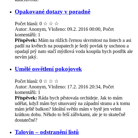
Opakované dotazy v poradně
Počet hlasů: 0
☆
☆
☆
Autor: Anonym, Vloženo: 09.2. 2016 00:00, Počet
komentářů: 1
Příspěvek:
Mám na růžích černou skvrnitost na listech a asi
padlí na květech na poupatech je šedý povlak ty uschnou a
opadají prý nato stačí mýdlová voda koupila bych postřik ale
nevím jaký.
Umělé osvětlení pokojovek
Počet hlasů: 0
☆
☆
☆
Autor: Anonym, Vloženo: 17.2. 2016 20:34, Počet
komentářů: 1
Příspěvek:
Ráda bych pěstovala orchideje. Jak to mám
udělat, když mám byt situovaný na západní stranu a k tomu
mám ještě balkon? Ideální světlo mám v bytě jen velmi
krátkou dobu. Někdo to řeší zářivkami, ale je to skutečně
dostatečné?
Talovín – odstranění listů