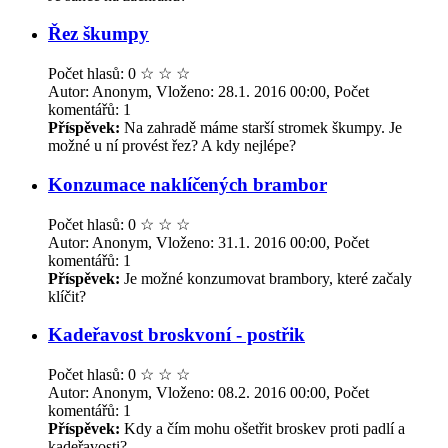
Řez škumpy
Počet hlasů: 0
☆
☆
☆
Autor: Anonym, Vloženo: 28.1. 2016 00:00, Počet
komentářů: 1
Příspěvek:
Na zahradě máme starší stromek škumpy. Je
možné u ní provést řez? A kdy nejlépe?
Konzumace naklíčených brambor
Počet hlasů: 0
☆
☆
☆
Autor: Anonym, Vloženo: 31.1. 2016 00:00, Počet
komentářů: 1
Příspěvek:
Je možné konzumovat brambory, které začaly
klíčit?
Kadeřavost broskvoní - postřik
Počet hlasů: 0
☆
☆
☆
Autor: Anonym, Vloženo: 08.2. 2016 00:00, Počet
komentářů: 1
Příspěvek:
Kdy a čím mohu ošetřit broskev proti padlí a
kadeřavosti?