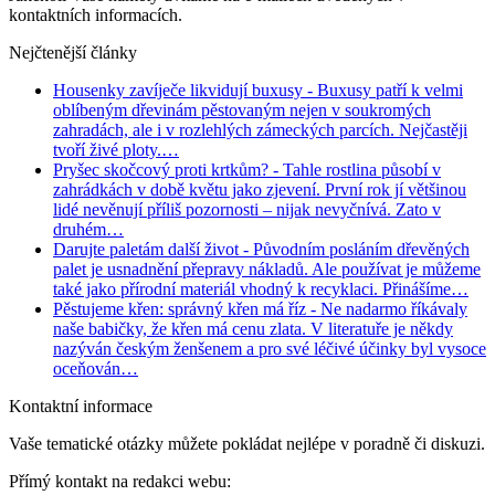
kontaktních informacích.
Nejčtenější články
Housenky zavíječe likvidují buxusy
- Buxusy patří k velmi
oblíbeným dřevinám pěstovaným nejen v soukromých
zahradách, ale i v rozlehlých zámeckých parcích. Nejčastěji
tvoří živé ploty.…
Pryšec skočcový proti krtkům?
- Tahle rostlina působí v
zahrádkách v době květu jako zjevení. První rok jí většinou
lidé nevěnují příliš pozornosti – nijak nevyčnívá. Zato v
druhém…
Darujte paletám další život
- Původním posláním dřevěných
palet je usnadnění přepravy nákladů. Ale používat je můžeme
také jako přírodní materiál vhodný k recyklaci. Přinášíme…
Pěstujeme křen: správný křen má říz
- Ne nadarmo říkávaly
naše babičky, že křen má cenu zlata. V literatuře je někdy
nazýván českým ženšenem a pro své léčivé účinky byl vysoce
oceňován…
Kontaktní informace
Vaše tematické otázky můžete pokládat nejlépe v poradně či diskuzi.
Přímý kontakt na redakci webu: