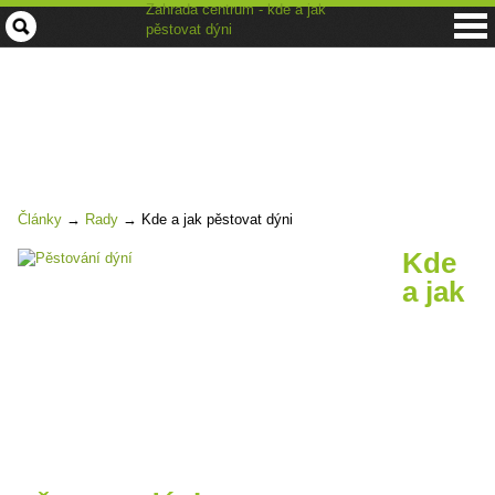
Zahrada centrum - kde a jak
pěstovat dýni
Články
→
Rady
→
Kde a jak pěstovat dýni
Kde
a jak