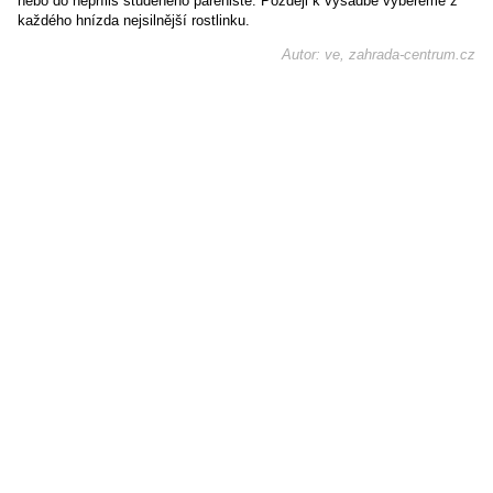
nebo do nepříliš studeného pařeniště. Později k výsadbě vybereme z
každého hnízda nejsilnější rostlinku.
Autor: ve, zahrada-centrum.cz