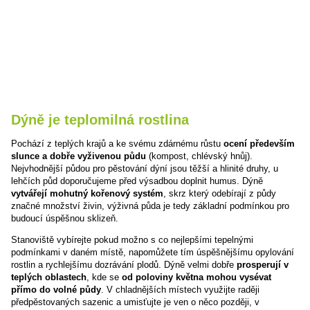
Dýně je teplomilná rostlina
Pochází z teplých krajů a ke svému zdárnému růstu
ocení především
slunce a
dobře vyživenou půdu
(kompost, chlévský hnůj).
Nejvhodnější půdou pro pěstování dýní jsou těžší a hlinité druhy, u
lehčích půd doporučujeme před výsadbou doplnit humus. Dýně
vytvářejí mohutný kořenový systém
, skrz který odebírají z půdy
značné množství živin, výživná půda je tedy základní podmínkou pro
budoucí úspěšnou sklizeň.
Stanoviště vybírejte pokud možno s co nejlepšími tepelnými
podmínkami v daném místě, napomůžete tím úspěšnějšímu opylování
rostlin a rychlejšímu dozrávání plodů. Dýně velmi dobře
prosperují v
teplých oblastech
, kde se
od poloviny května mohou vysévat
přímo do volné půdy
. V chladnějších místech využijte raději
předpěstovaných sazenic a umisťujte je ven o něco později, v