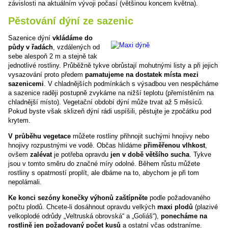
závislosti na aktuálním vývoji počasí (většinou koncem května).
Pěstování dýní ze sazenic
Sazenice dýní
vkládáme do
půdy v řadách
, vzdálených od
sebe alespoň 2 m a stejně tak
jednotlivé rostliny. Průběžně tykve obrůstají mohutnými listy a při jejich
vysazování proto předem
pamatujeme na dostatek místa mezi
sazenicemi
. V chladnějších podmínkách s výsadbou ven nespěcháme
a sazenice raději postupně zvykáme na nižší teplotu (přemístěním na
chladnější místo). Vegetační období dýní může trvat až 5 měsíců.
Pokud byste však sklizeň dýní rádi uspíšili, pěstujte je zpočátku pod
krytem.
V průběhu vegetace
můžete rostliny přihnojit suchými hnojivy nebo
hnojivy rozpustnými ve vodě. Občas hlídáme
přiměřenou vlhkost
,
ovšem
zalévat
je potřeba opravdu
jen v době většího sucha
. Tykve
jsou v tomto směru do značné míry odolné. Během růstu můžete
rostliny s opatrností proplít, ale dbáme na to, abychom je při tom
nepolámali.
Ke konci sezóny konečky výhonů zaštípněte
podle požadovaného
počtu plodů. Chcete-li dosáhnout opravdu velkých
maxi plodů
(plazivé
velkoplodé odrůdy „Veltruská obrovská“ a „Goliáš“),
ponecháme na
rostlině jen požadovaný počet kusů
a ostatní včas odstraníme.