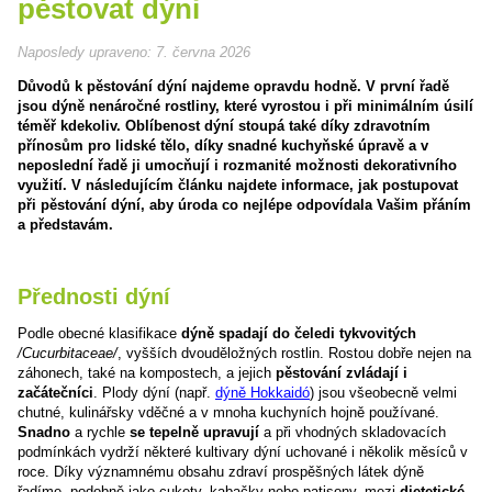
pěstovat dýni
Naposledy upraveno:
7. června 2026
Důvodů k pěstování dýní najdeme opravdu hodně. V první řadě
jsou dýně nenáročné rostliny, které vyrostou i při minimálním úsilí
téměř kdekoliv. Oblíbenost dýní stoupá také díky zdravotním
přínosům pro lidské tělo, díky snadné kuchyňské úpravě a v
neposlední řadě ji umocňují i rozmanité možnosti dekorativního
využití. V následujícím článku najdete informace, jak postupovat
při pěstování dýní, aby úroda co nejlépe odpovídala Vašim přáním
a představám.
Přednosti dýní
Podle obecné klasifikace
dýně spadají do čeledi tykvovitých
/Cucurbitaceae/
, vyšších dvouděložných rostlin. Rostou dobře nejen na
záhonech, také na kompostech, a jejich
pěstování zvládají i
začátečníci
. Plody dýní (např.
dýně Hokkaidó
) jsou všeobecně velmi
chutné, kulinářsky vděčné a v mnoha kuchyních hojně používané.
Snadno
a rychle
se tepelně upravují
a při vhodných skladovacích
podmínkách vydrží některé kultivary dýní uchované i několik měsíců v
roce. Díky významnému obsahu zdraví prospěšných látek dýně
řadíme, podobně jako cukety, kabačky nebo patisony, mezi
dietetické