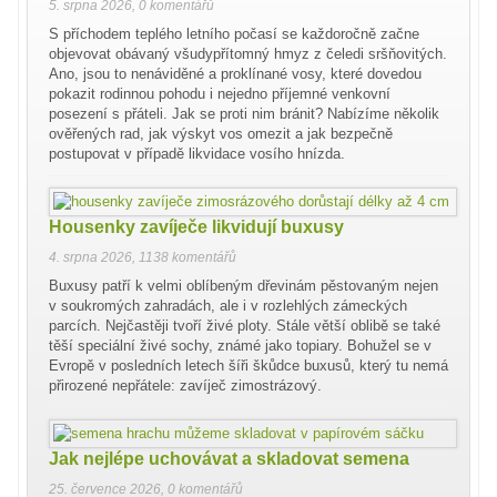
5. srpna 2026
,
0 komentářů
S příchodem teplého letního počasí se každoročně začne
objevovat obávaný všudypřítomný hmyz z čeledi sršňovitých.
Ano, jsou to nenáviděné a proklínané vosy, které dovedou
pokazit rodinnou pohodu i nejedno příjemné venkovní
posezení s přáteli. Jak se proti nim bránit? Nabízíme několik
ověřených rad, jak výskyt vos omezit a jak bezpečně
postupovat v případě likvidace vosího hnízda.
Housenky zavíječe likvidují buxusy
4. srpna 2026
,
1138 komentářů
Buxusy patří k velmi oblíbeným dřevinám pěstovaným nejen
v soukromých zahradách, ale i v rozlehlých zámeckých
parcích. Nejčastěji tvoří živé ploty. Stále větší oblibě se také
těší speciální živé sochy, známé jako topiary. Bohužel se v
Evropě v posledních letech šíři škůdce buxusů, který tu nemá
přirozené nepřátele: zavíječ zimostrázový.
Jak nejlépe uchovávat a skladovat semena
25. července 2026
,
0 komentářů