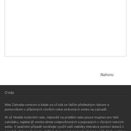
Nahoru
O nás
Web Zahrada-centrum si klade za cíl stát se Vaším přehledným rádcem a
pomocníkem v příjemných chvílích volna strávených venku na zahradě.
Ať už hledáte konkrétní radu, odpověď na problém nebo pouze inspiraci pro Vaši
zahrádku, najdete již mnoho témat zodpovězených a popsaných v různých sekcích
webu. V opačném případě neváhejte využít naší nabídky interakce pomocí dotazů v