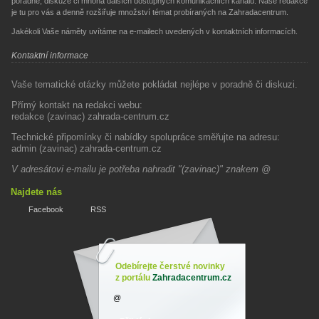
poradně, diskuze či mnoha dalších dostupných komunikačních kanálů. Naše redakce
je tu pro vás a denně rozšiřuje množství témat probíraných na Zahradacentrum.
Jakékoli Vaše náměty uvítáme na e-mailech uvedených v kontaktních informacích.
Kontaktní informace
Vaše tematické otázky můžete pokládat nejlépe v poradně či diskuzi.
Přímý kontakt na redakci webu:
redakce (zavinac) zahrada-centrum.cz
Technické připomínky či nabídky spolupráce směřujte na adresu:
admin (zavinac) zahrada-centrum.cz
V adresátovi e-mailu je potřeba nahradit "(zavinac)" znakem @
Najdete nás
Facebook
RSS
Odebírejte čerstvé novinky
z portálu
Zahradacentrum.cz