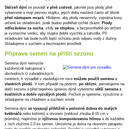
Sklizeň dýní
se provádí
v plné zralosti
, jakmile jsou plody plně
vybarvené a mají pevnou slupku, jejich doba nastává často až těsně
před
nástupem mrazů
. Hlídáme, aby plody nenamrzly, zejména kusy
určené ke skladování, jinak budou podléhat rychlé zkáze.
Plody
odřezáváme za sucha
, vždy
se stopkou
, a bezprostředně po utržení
je vystavíme venku, aby slupka dobře vyschla a zatvrdla. Při
skladování tak bude tvořit lepší ochranu proti odparu vody z dužiny.
Skladujeme v suchém a bezmrazém prostředí.
Příprava semen na příští sezonu
Semena dýní nemusíte
každoročně nakupovat v
obchodních či zahradnických
centrech, k výsadbě v následujícím roce
můžete použít semena z
vlastních plodů
. V tom případě na podzim,
po sklizni
, pamatujeme na
další sezonu a před tepelnou úpravou dýně vybereme
větší semena z
kvalitních a dobře vyzrálých plodů
. Pečlivě je opereme, vysušíme a
skladujeme na chladném a suchém místě.
Semena dýní
se vysazují přibližně v polovině dubna do malých
květináčů
nebo kelímků s otvorem (velikost zhruba 8-10 cm v
průměru), naplníme je
výživnou kompostovanou hlínou
a do každého
z nich vložíme 2-3 ks semen. Umístíme je doma na okenním parapetu