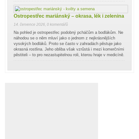
Ostropestřec mariánský – okrasa, lék i zelenina
14. července 2026
,
0 komentářů
Na pohled je ostropestřec podobný pcháčům a bodlákům. Ne
náhodou se o něm mluví jako o jednom z nejkrásnějších
vysokých bodláků. Proto se často v zahradách pěstuje jako
okrasná rostlina. Jeho obliba však vzrůstá i mezi komerčními
pěstiteli – to pro nezastupitelnou roli, kterou hraje v medicíně.