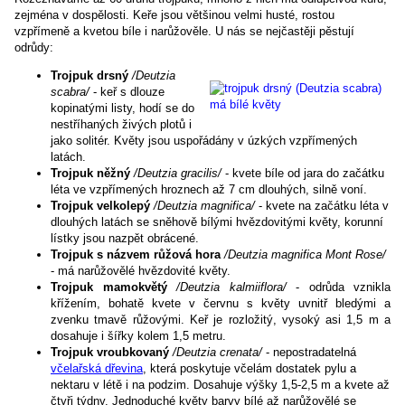
zejména v dospělosti. Keře jsou většinou velmi husté, rostou
vzpřímeně a kvetou bíle i narůžověle. U nás se nejčastěji pěstují
odrůdy:
Trojpuk drsný
/Deutzia
scabra/
- keř s dlouze
kopinatými listy, hodí se do
nestříhaných živých plotů i
jako solitér. Květy jsou uspořádány v úzkých vzpřímených
latách.
Trojpuk něžný
/Deutzia gracilis/
- kvete bíle od jara do začátku
léta ve vzpřímených hroznech až 7 cm dlouhých, silně voní.
Trojpuk velkolepý
/Deutzia magnifica/
- kvete na začátku léta v
dlouhých latách se sněhově bílými hvězdovitými květy, korunní
lístky jsou nazpět obrácené.
Trojpuk s názvem růžová hora
/Deutzia magnifica Mont Rose/
- má narůžovělé hvězdovité květy.
Trojpuk mamokvětý
/Deutzia kalmiiflora/
- odrůda vznikla
křížením, bohatě kvete v červnu s květy uvnitř bledými a
zvenku tmavě růžovými. Keř je rozložitý, vysoký asi 1,5 m a
dosahuje i šířky kolem 1,5 metru.
Trojpuk vroubkovaný
/Deutzia crenata/
- nepostradatelná
včelařská dřevina
, která poskytuje včelám dostatek pylu a
nektaru v létě i na podzim. Dosahuje výšky 1,5-2,5 m a kvete až
čtyři týdny. Jednoduché květy barvy bílé až narůžovělé se