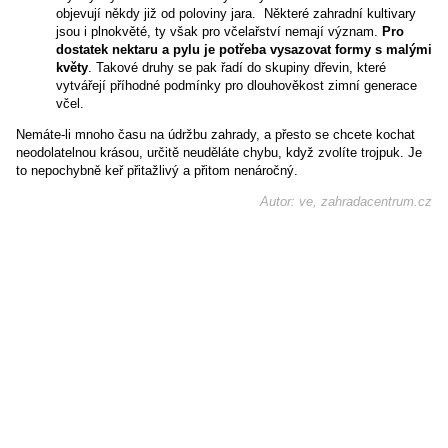
objevují někdy již od poloviny jara. Některé zahradní kultivary
jsou i plnokvěté, ty však pro včelařství nemají význam.
Pro
dostatek nektaru a pylu je potřeba vysazovat formy s malými
květy
. Takové druhy se pak řadí do skupiny dřevin, které
vytvářejí příhodné podmínky pro dlouhověkost zimní generace
včel.
Nemáte-li mnoho času na údržbu zahrady, a přesto se chcete kochat
neodolatelnou krásou, určitě neuděláte chybu, když zvolíte trojpuk. Je
to nepochybně keř přitažlivý a přitom nenáročný.
Autor: ve, zahradacentrum.cz