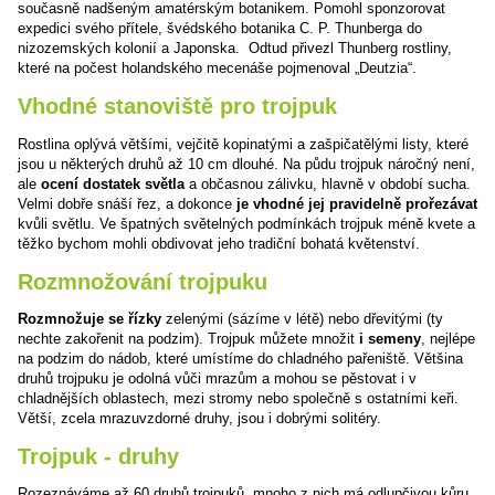
současně nadšeným amatérským botanikem. Pomohl sponzorovat
expedici svého přítele, švédského botanika C. P. Thunberga do
nizozemských kolonií a Japonska. Odtud přivezl Thunberg rostliny,
které na počest holandského mecenáše pojmenoval „Deutzia“.
Vhodné stanoviště pro trojpuk
Rostlina oplývá většími, vejčitě kopinatými a zašpičatělými listy, které
jsou u některých druhů až 10 cm dlouhé. Na půdu trojpuk náročný není,
ale
ocení dostatek světla
a občasnou zálivku, hlavně v období sucha.
Velmi dobře snáší řez, a dokonce
je vhodné jej pravidelně prořezávat
kvůli světlu. Ve špatných světelných podmínkách trojpuk méně kvete a
těžko bychom mohli obdivovat jeho tradiční bohatá květenství.
Rozmnožování trojpuku
Rozmnožuje se řízky
zelenými (sázíme v létě) nebo dřevitými (ty
nechte zakořenit na podzim). Trojpuk můžete množit
i semeny
, nejlépe
na podzim do nádob, které umístíme do chladného pařeniště. Většina
druhů trojpuku je odolná vůči mrazům a mohou se pěstovat i v
chladnějších oblastech, mezi stromy nebo společně s ostatními keři.
Větší, zcela mrazuvzdorné druhy, jsou i dobrými solitéry.
Trojpuk - druhy
Rozeznáváme až 60 druhů trojpuků, mnoho z nich má odlupčivou kůru,