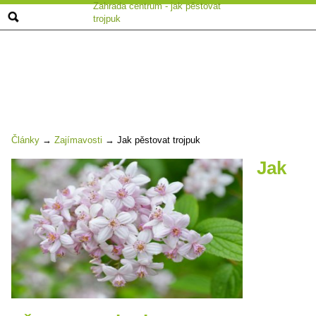
Zahrada centrum - jak pěstovat
trojpuk
Články
→
Zajímavosti
→
Jak pěstovat trojpuk
Jak