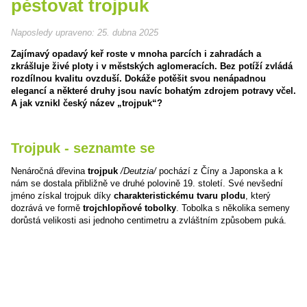
pěstovat trojpuk
Naposledy upraveno:
25. dubna 2025
Zajímavý opadavý keř roste v mnoha parcích i zahradách a
zkrášluje živé ploty i v městských aglomeracích. Bez potíží zvládá
rozdílnou kvalitu ovzduší. Dokáže potěšit svou nenápadnou
elegancí a některé druhy jsou navíc bohatým zdrojem potravy včel.
A jak vznikl český název „trojpuk“?
Trojpuk - seznamte se
Nenáročná dřevina
trojpuk
/Deutzia/
pochází z Číny a Japonska a k
nám se dostala přibližně ve druhé polovině 19. století. Své nevšední
jméno získal trojpuk díky
charakteristickému tvaru plodu
, který
dozrává ve formě
trojchlopňové tobolky
. Tobolka s několika semeny
dorůstá velikosti asi jednoho centimetru a zvláštním způsobem puká.