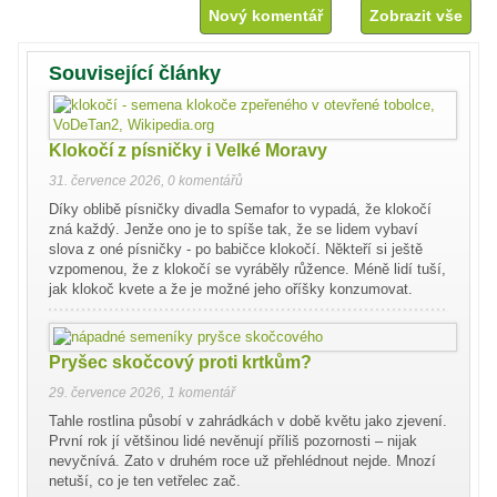
Nový komentář
Zobrazit vše
Související články
Klokočí z písničky i Velké Moravy
31. července 2026
,
0 komentářů
Díky oblibě písničky divadla Semafor to vypadá, že klokočí
zná každý. Jenže ono je to spíše tak, že se lidem vybaví
slova z oné písničky - po babičce klokočí. Někteří si ještě
vzpomenou, že z klokočí se vyráběly růžence. Méně lidí tuší,
jak klokoč kvete a že je možné jeho oříšky konzumovat.
Pryšec skočcový proti krtkům?
29. července 2026
,
1 komentář
Tahle rostlina působí v zahrádkách v době květu jako zjevení.
První rok jí většinou lidé nevěnují příliš pozornosti – nijak
nevyčnívá. Zato v druhém roce už přehlédnout nejde. Mnozí
netuší, co je ten vetřelec zač.