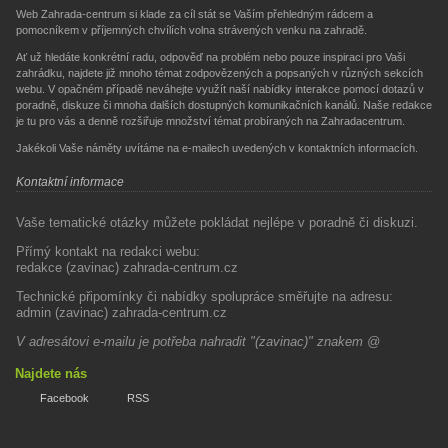
Web Zahrada-centrum si klade za cíl stát se Vaším přehledným rádcem a
pomocníkem v příjemných chvílích volna strávených venku na zahradě.
Ať už hledáte konkrétní radu, odpověď na problém nebo pouze inspiraci pro Vaši
zahrádku, najdete již mnoho témat zodpovězených a popsaných v různých sekcích
webu. V opačném případě neváhejte využít naší nabídky interakce pomocí dotazů v
poradně, diskuze či mnoha dalších dostupných komunikačních kanálů. Naše redakce
je tu pro vás a denně rozšiřuje množství témat probíraných na Zahradacentrum.
Jakékoli Vaše náměty uvítáme na e-mailech uvedených v kontaktních informacích.
Kontaktní informace
Vaše tematické otázky můžete pokládat nejlépe v poradně či diskuzi.
Přímý kontakt na redakci webu:
redakce (zavinac) zahrada-centrum.cz
Technické připomínky či nabídky spolupráce směřujte na adresu:
admin (zavinac) zahrada-centrum.cz
V adresátovi e-mailu je potřeba nahradit "(zavinac)" znakem @
Najdete nás
Facebook
RSS