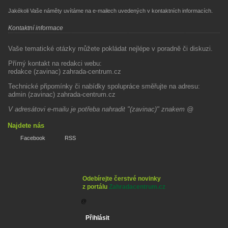
Jakékoli Vaše náměty uvítáme na e-mailech uvedených v kontaktních informacích.
Kontaktní informace
Vaše tematické otázky můžete pokládat nejlépe v poradně či diskuzi.
Přímý kontakt na redakci webu:
redakce (zavinac) zahrada-centrum.cz
Technické připomínky či nabídky spolupráce směřujte na adresu:
admin (zavinac) zahrada-centrum.cz
V adresátovi e-mailu je potřeba nahradit "(zavinac)" znakem @
Najdete nás
Facebook
RSS
Odebírejte čerstvé novinky
z portálu
Zahradacentrum.cz