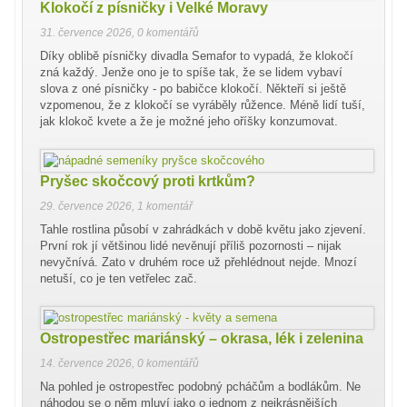
Klokočí z písničky i Velké Moravy
31. července 2026
,
0 komentářů
Díky oblibě písničky divadla Semafor to vypadá, že klokočí
zná každý. Jenže ono je to spíše tak, že se lidem vybaví
slova z oné písničky - po babičce klokočí. Někteří si ještě
vzpomenou, že z klokočí se vyráběly růžence. Méně lidí tuší,
jak klokoč kvete a že je možné jeho oříšky konzumovat.
Pryšec skočcový proti krtkům?
29. července 2026
,
1 komentář
Tahle rostlina působí v zahrádkách v době květu jako zjevení.
První rok jí většinou lidé nevěnují příliš pozornosti – nijak
nevyčnívá. Zato v druhém roce už přehlédnout nejde. Mnozí
netuší, co je ten vetřelec zač.
Ostropestřec mariánský – okrasa, lék i zelenina
14. července 2026
,
0 komentářů
Na pohled je ostropestřec podobný pcháčům a bodlákům. Ne
náhodou se o něm mluví jako o jednom z nejkrásnějších