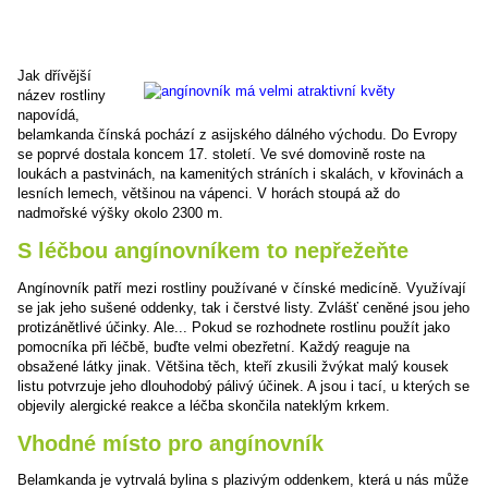
Jak dřívější
název rostliny
napovídá,
belamkanda čínská pochází z asijského dálného východu. Do Evropy
se poprvé dostala koncem 17. století. Ve své domovině roste na
loukách a pastvinách, na kamenitých stráních i skalách, v křovinách a
lesních lemech, většinou na vápenci. V horách stoupá až do
nadmořské výšky okolo 2300 m.
S léčbou angínovníkem to nepřežeňte
Angínovník patří mezi rostliny používané v čínské medicíně. Využívají
se jak jeho sušené oddenky, tak i čerstvé listy. Zvlášť ceněné jsou jeho
protizánětlivé účinky. Ale... Pokud se rozhodnete rostlinu použít jako
pomocníka při léčbě, buďte velmi obezřetní. Každý reaguje na
obsažené látky jinak. Většina těch, kteří zkusili žvýkat malý kousek
listu potvrzuje jeho dlouhodobý pálivý účinek. A jsou i tací, u kterých se
objevily alergické reakce a léčba skončila nateklým krkem.
Vhodné místo pro angínovník
Belamkanda je vytrvalá bylina s plazivým oddenkem, která u nás může