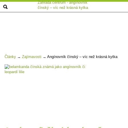
Zahrada centrum - angínovník
čínský – víc než krásná kytka
Články
→
Zajímavosti
→
Angínovník čínský – víc než krásná kytka