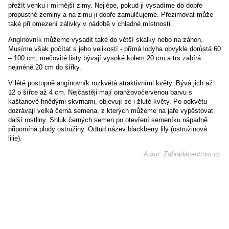
přežít venku i mírnější zimy. Nejlépe, pokud ji vysadíme do dobře
propustné zeminy a na zimu ji dobře zamulčujeme. Přezimovat může
také při omezení zálivky v nádobě v chladné místnosti.
Angínovník můžeme vysadit také do větší skalky nebo na záhon.
Musíme však počítat s jeho velikostí - přímá lodyha obvykle dorůstá 60
– 100 cm, mečovité listy bývají vysoké kolem 20 cm a trs zabírá
nejméně 20 cm do šířky.
V létě postupně angínovník rozkvétá atraktivními květy. Bývá jich až
12 o šířce až 4 cm. Nejčastěji mají oranžovočervenou barvu s
kaštanově hnědými skvrnami, objevují se i žluté květy. Po odkvětu
dozrávají velká černá semena, z kterých můžeme na jaře vypěstovat
další rostliny. Shluk černých semen po otevření semeníku nápadně
připomíná plody ostružiny. Odtud název blackberry lily (ostružinová
lilie).
Autor: Zahradacentrum.cz