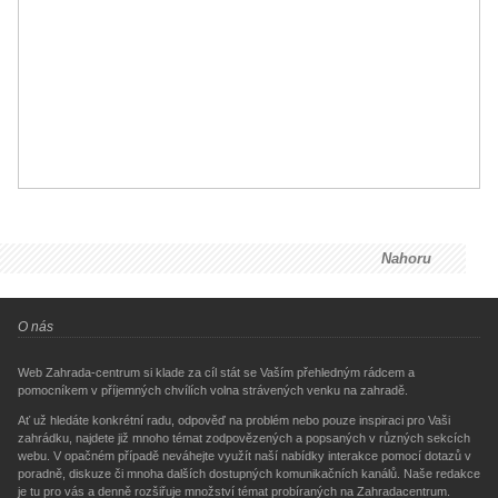
Nahoru
O nás
Web Zahrada-centrum si klade za cíl stát se Vaším přehledným rádcem a
pomocníkem v příjemných chvílích volna strávených venku na zahradě.
Ať už hledáte konkrétní radu, odpověď na problém nebo pouze inspiraci pro Vaši
zahrádku, najdete již mnoho témat zodpovězených a popsaných v různých sekcích
webu. V opačném případě neváhejte využít naší nabídky interakce pomocí dotazů v
poradně, diskuze či mnoha dalších dostupných komunikačních kanálů. Naše redakce
je tu pro vás a denně rozšiřuje množství témat probíraných na Zahradacentrum.