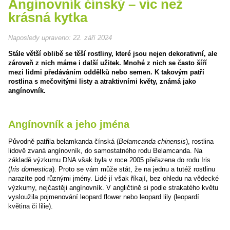
Angínovník čínský – víc než
krásná kytka
Naposledy upraveno:
22. září 2024
Stále větší oblibě se těší rostliny, které jsou nejen dekorativní, ale
zároveň z nich máme i další užitek. Mnohé z nich se často šíří
mezi lidmi předáváním oddělků nebo semen. K takovým patří
rostlina s mečovitými listy a atraktivními květy, známá jako
angínovník.
Angínovník a jeho jména
Původně patřila belamkanda čínská (
Belamcanda chinensis
), rostlina
lidově zvaná angínovník, do samostatného rodu Belamcanda. Na
základě výzkumu DNA však byla v roce 2005 přeřazena do rodu Iris
(
Iris domestica
). Proto se vám může stát, že na jednu a tutéž rostlinu
narazíte pod různými jmény. Lidé jí však říkají, bez ohledu na vědecké
výzkumy, nejčastěji angínovník. V angličtině si podle strakatého květu
vysloužila pojmenování leopard flower nebo leopard lily (leopardí
květina či lilie).