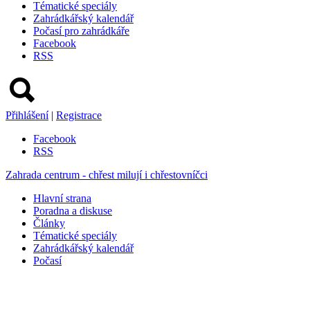
Tématické speciály
Zahrádkářský kalendář
Počasí pro zahrádkáře
Facebook
RSS
Přihlášení
|
Registrace
Facebook
RSS
Zahrada centrum - chřest milují i chřestovníčci
Hlavní strana
Poradna a diskuse
Články
Tématické speciály
Zahrádkářský kalendář
Počasí