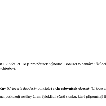
st 15 i více let. To je pro pěstitele výhodné. Bohužel to nahrává i škůdc
e chřestová.
ečný
(
Crioceris duodecimpunctata
) a
chřestovníček obecný
(
Crioceris
 poškozují rostliny žírem fylokládií (části stonku, které připomínají l