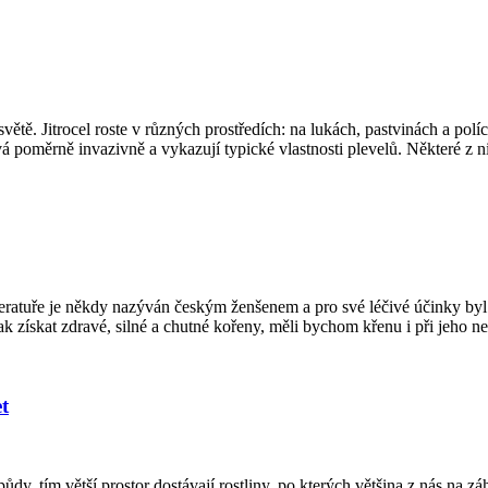
světě. Jitrocel roste v různých prostředích: na lukách, pastvinách a pol
vá poměrně invazivně a vykazují typické vlastnosti plevelů. Některé z n
teratuře je někdy nazýván českým ženšenem a pro své léčivé účinky byl 
získat zdravé, silné a chutné kořeny, měli bychom křenu i při jeho ne
t
dy, tím větší prostor dostávají rostliny, po kterých většina z nás na zá