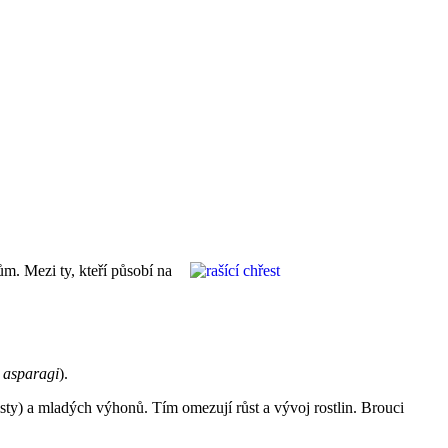
ům. Mezi ty, kteří působí na
 asparagi
).
isty) a mladých výhonů. Tím omezují růst a vývoj rostlin. Brouci