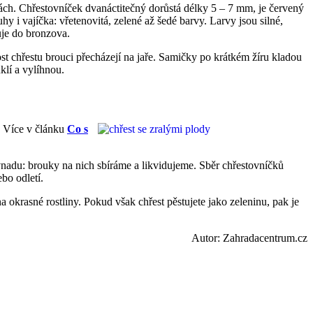
ch. Chřestovníček dvanáctitečný dorůstá délky 5 – 7 mm, je červený
i vajíčka: vřetenovitá, zelené až šedé barvy. Larvy jsou silné,
uje do bronzova.
ost chřestu brouci přecházejí na jaře. Samičky po krátkém žíru kladou
klí a vylíhnou.
. Více v článku
Co s
vnadu: brouky na nich sbíráme a likvidujeme. Sběr chřestovníčků
bo odletí.
 okrasné rostliny. Pokud však chřest pěstujete jako zeleninu, pak je
Autor: Zahradacentrum.cz