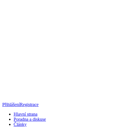
Přihlášení
Registrace
Hlavní strana
Poradna a diskuse
Články