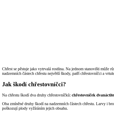
Chřest se pěstuje jako vytrvalá rostlina. Na jednom stanovišti může rů
nadzemních částech chřestu největší škody, patří chřestovníčci a vrtul
Jak škodí chřestovníčci?
Na chřestu škodí dva druhy chřestovníčků:
chřestovníček dvanáctit
Oba zmíněné druhy škodí na nadzemních částech chřestu. Larvy i brouci
poškozují plody vyžíráním jejich obsahu.