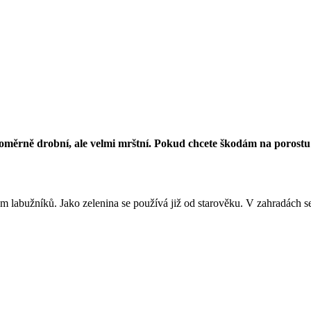
oměrně drobní, ale velmi mrštní. Pokud chcete škodám na porostu c
 labužníků. Jako zelenina se používá již od starověku. V zahradách se č