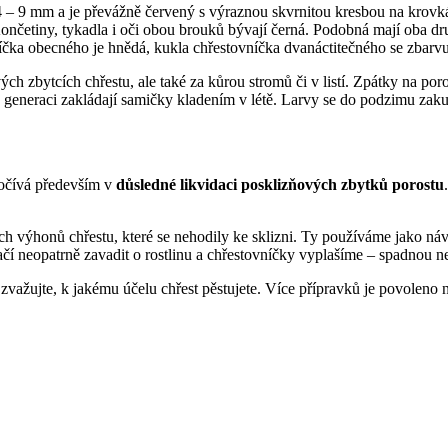
 – 9 mm a je převážně červený s výraznou skvrnitou kresbou na krovká
etiny, tykadla i oči obou brouků bývají černá. Podobná mají oba druhy 
íčka obecného je hnědá, kukla chřestovníčka dvanáctitečného se zbarv
ch zbytcích chřestu, ale také za kůrou stromů či v listí. Zpátky na por
 generaci zakládají samičky kladením v létě. Larvy se do podzimu zaku
počívá především v
důsledné likvidaci posklizňových zbytků porostu
ích výhonů chřestu, které se nehodily ke sklizni. Ty používáme jako ná
í neopatrně zavadit o rostlinu a chřestovníčky vyplašíme – spadnou ne
ažujte, k jakému účelu chřest pěstujete. Více přípravků je povoleno na