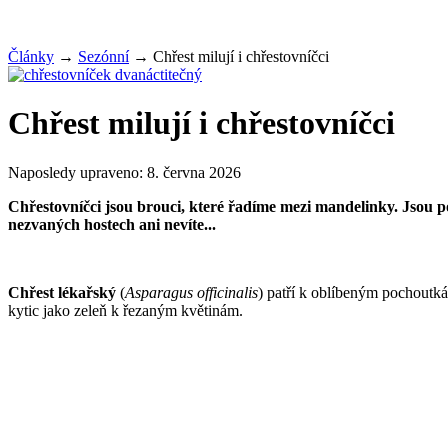
Články
→
Sezónní
→
Chřest milují i chřestovníčci
Chřest milují i chřestovníčci
Naposledy upraveno:
8. června 2026
Chřestovníčci jsou brouci, které řadíme mezi mandelinky. Jsou p
nezvaných hostech ani nevíte...
Chřest lékařský
(
Asparagus officinalis
) patří k oblíbeným pochoutkám
kytic jako zeleň k řezaným květinám.