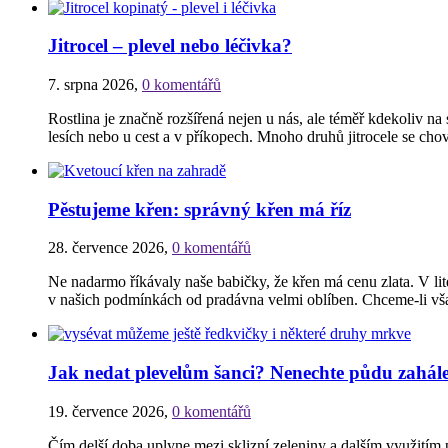
Jitrocel – plevel nebo léčivka?
7. srpna 2026
,
0 komentářů
Rostlina je značně rozšířená nejen u nás, ale téměř kdekoliv na 
lesích nebo u cest a v příkopech. Mnoho druhů jitrocele se cho
Pěstujeme křen: správný křen má říz
28. července 2026
,
0 komentářů
Ne nadarmo říkávaly naše babičky, že křen má cenu zlata. V li
v našich podmínkách od pradávna velmi oblíben. Chceme-li však 
Jak nedat plevelům šanci? Nenechte půdu zahále
19. července 2026
,
0 komentářů
Čím delší doba uplyne mezi sklizní zeleniny a dalším využitím pů