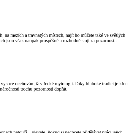
ích, na mezích a travnatých místech, najít ho můžete také ve světlých
ich jsou však naopak prospěšné a rozhodně stojí za pozornost..
vysoce oceňován již v řecké mytologii. Díky hluboké tradici je křen
náročnosti trochu pozornosti dopřát.
honech netouží – plevele. Pokud si nechcete přidělávat práci jejich