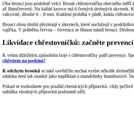
Oba brouci jsou podobně velcí. Brouk chřestovníčka obecného měří 4
až žlutočervený. Na každé krovce má 6 černých drobných skvrnek. Konč
válcovité, dlouhé 6 – 8 mm. Kuklení probíhá v půdě, kukla chřestovn
Brouci obou druhů přezimují v úkrytech, které nacházejí v posklizňový
vajíčka. V průběhu června – července se líhnou mladí brouci. Druhou
Likvidace chřestovníčků: začněte prevencí
K velmi důležitým způsobům boje s chřestovníčky patří prevence. S
chřestem na podzim?
K odchytu brouků
se také osvědčilo nechat vyrůst několik drobnějš
zdaleka není tak snadný jako například u mandelinky bramborové. Stač
Pokud se rozhodnete pro použití chemických přípravků, vždy pečlivě zv
nabídka vhodných přípravků podstatně užší.