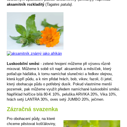
aksamitník rozkladitý
(
Tagates patula)
.
Luskoobilní směsi
- zelené hnojení můžeme při výsevu různě
mixovat. Můžeme k sobě sít např. aksamitník a měsíček, který
potlačuje háďátka, k tomu namíchat slunečnici a ředkev olejnou,
která kypří půdu, a k nim přidat hrách, bob, vikev, fazoli, či jetel,
který obohacuje půdu o potřebný dusík. Pokud vlastníme menší
pozemek, pak můžeme využít předem namíchané luskoobilní směsi.
Například hořčice bílá 80-K 10%, peluška ARVIKA 20%, Vika 10%,
hrách setý LANTRA 30%, oves setý JUMBO 20%, ječmen.
Zázračná svazenka
Pro obohacení půdy, na které
chceme pěstovat košťáloviny,