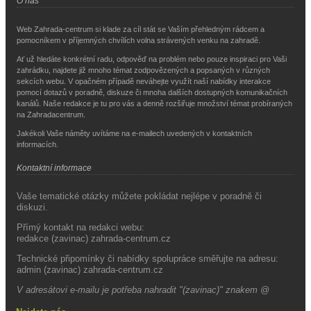
O nás
Web Zahrada-centrum si klade za cíl stát se Vaším přehledným rádcem a
pomocníkem v příjemných chvílích volna strávených venku na zahradě.
Ať už hledáte konkrétní radu, odpověď na problém nebo pouze inspiraci pro Vaši
zahrádku, najdete již mnoho témat zodpovězených a popsaných v různých
sekcích webu. V opačném případě neváhejte využít naší nabídky interakce
pomocí dotazů v poradně, diskuze či mnoha dalších dostupných komunikačních
kanálů. Naše redakce je tu pro vás a denně rozšiřuje množství témat probíraných
na Zahradacentrum.
Jakékoli Vaše náměty uvítáme na e-mailech uvedených v kontaktních
informacích.
Kontaktní informace
Vaše tematické otázky můžete pokládat nejlépe v poradně či
diskuzi.
Přímý kontakt na redakci webu:
redakce (zavinac) zahrada-centrum.cz
Technické připomínky či nabídky spolupráce směřujte na adresu:
admin (zavinac) zahrada-centrum.cz
V adresátovi e-mailu je potřeba nahradit "(zavinac)" znakem @