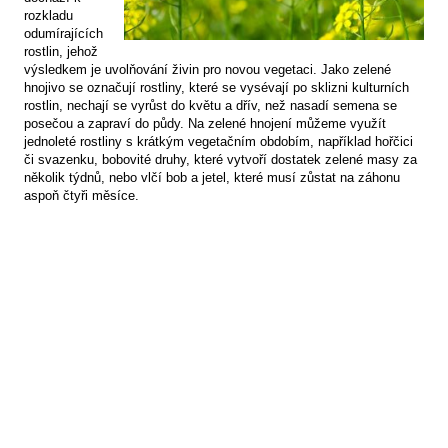
rozkladu
odumírajících
rostlin, jehož
výsledkem je uvolňování živin pro novou vegetaci. Jako zelené
hnojivo se označují rostliny, které se vysévají po sklizni kulturních
rostlin, nechají se vyrůst do květu a dřív, než nasadí semena se
posečou a zapraví do půdy. Na zelené hnojení můžeme využít
jednoleté rostliny s krátkým vegetačním obdobím, například hořčici
či svazenku, bobovité druhy, které vytvoří dostatek zelené masy za
několik týdnů, nebo vlčí bob a jetel, které musí zůstat na záhonu
aspoň čtyři měsíce.