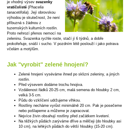
je vhodný výsev
svazenky
vratičolisté
(
Phacelia
tanacetifolia
). Její obrovskou
výhodou je skutečnost, že není
příbuzná s žádnou z
tuzemských kulturních rostlin.
Proto nehrozí přenos nemocí na
zeleninu. Svazenka rychle roste, stačí jí 6 týdnů, a dobře
prokořeňuje, snáší i sucho. V pozdním létě poslouží i jako potrava
včelám a motýlům.
Jak "vyrobit" zelené hnojení?
Zelené hnojení vyséváme ihned po sklizni zeleniny, a jiných
rostlin.
Před výsevem dodáme trochu hnojiva.
Vzdálenost řádků 20-25 cm, malá semena do hloubky 2 cm,
velká 3-5 cm.
Půdu do vzklíčení udržujeme vlhkou.
Rostliny necháme vyrůst minimálně 20 cm. Pak je posečeme
nebo pošlapeme a můžeme je zapracovat.
Nejvíce živin obsahují rostliny před začátkem kvetení.
Na těžkých půdách zarýváme dříve a mělčeji (do hloubky asi
10 cm), na lehkých půdách do větší hloubky (15-20 cm).