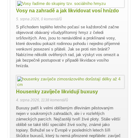
Vosy na zahradě a jak likvidovat vosí hnízdo
5. srpna 2026
,
0 komentářů
S příchodem teplého letního počasí se každoročně začne
objevovat obávaný všudypřítomný hmyz z čeledi
sršňovitých. Ano, jsou to nenáviděné a proklínané vosy,
které dovedou pokazit rodinnou pohodu i nejedno příjemné
venkovní posezení s přáteli. Jak se proti nim bránit?
Nabízíme několik ověřených rad, jak výskyt vos omezit a
jak bezpečně postupovat v případě likvidace vosího
hnízda.
Housenky zavíječe likvidují buxusy
4. srpna 2026
,
1138 komentářů
Buxusy patří k velmi oblíbeným dřevinám pěstovaným
nejen v soukromých zahradách, ale i v rozlehlých
zámeckých parcích. Nejčastěji tvoří živé ploty. Stále větší
oblibě se také těší speciální živé sochy, známé jako
topiary. Bohužel se v Evropě v posledních letech šíři
škůdce buxusů, který tu nemá přirozené nepřátele: zavíječ