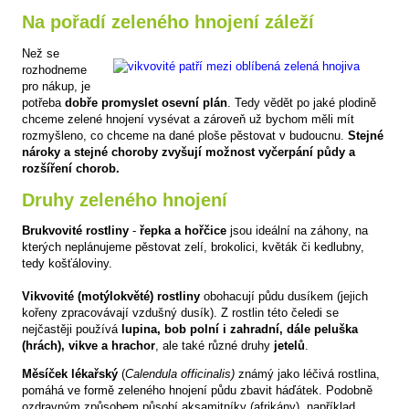
Na pořadí zeleného hnojení záleží
Než se
rozhodneme
pro nákup, je
potřeba
dobře promyslet osevní plán
. Tedy vědět po jaké plodině
chceme zelené hnojení vysévat a zároveň už bychom měli mít
rozmyšleno, co chceme na dané ploše pěstovat v budoucnu.
Stejné
nároky a stejné choroby zvyšují možnost vyčerpání půdy a
rozšíření chorob.
Druhy zeleného hnojení
Brukvovité rostliny
-
řepka a hořčice
jsou ideální na záhony, na
kterých neplánujeme pěstovat zelí, brokolici, květák či kedlubny,
tedy košťáloviny.
Vikvovité (motýlokvěté) rostliny
obohacují půdu dusíkem (jejich
kořeny zpracovávají vzdušný dusík). Z rostlin této čeledi se
nejčastěji používá
lupina, bob polní i zahradní, dále peluška
(hrách), vikve a hrachor
, ale také různé druhy
jetelů
.
Měsíček lékařský
(
Calendula officinalis)
známý jako léčivá rostlina,
pomáhá ve formě zeleného hnojení půdu zbavit háďátek. Podobně
ozdravným způsobem působí aksamitníky (afrikány), například