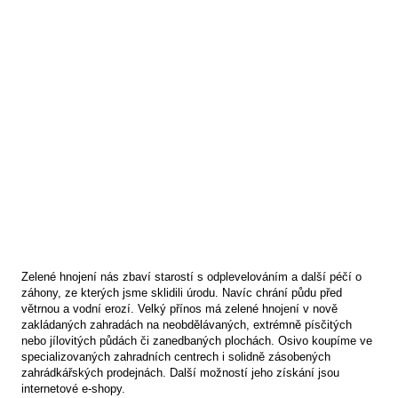
Zelené hnojení nás zbaví starostí s odplevelováním a další péčí o
záhony, ze kterých jsme sklidili úrodu. Navíc chrání půdu před
větrnou a vodní erozí. Velký přínos má zelené hnojení v nově
zakládaných zahradách na neobdělávaných, extrémně písčitých
nebo jílovitých půdách či zanedbaných plochách. Osivo koupíme ve
specializovaných zahradních centrech i solidně zásobených
zahrádkářských prodejnách. Další možností jeho získání jsou
internetové e-shopy.