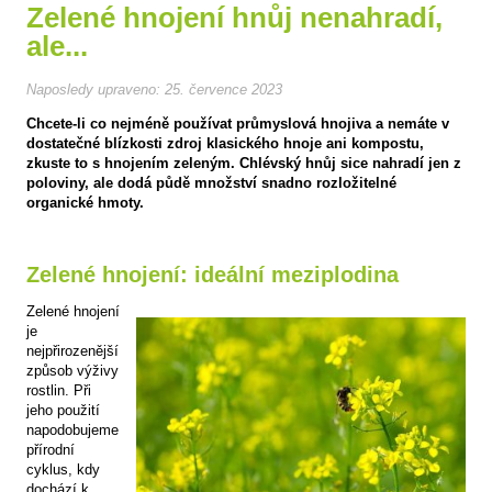
Zelené hnojení hnůj nenahradí,
ale...
Naposledy upraveno:
25. července 2023
Chcete-li co nejméně používat průmyslová hnojiva a nemáte v
dostatečné blízkosti zdroj klasického hnoje ani kompostu,
zkuste to s hnojením zeleným. Chlévský hnůj sice nahradí jen z
poloviny, ale dodá půdě množství snadno rozložitelné
organické hmoty.
Zelené hnojení: ideální meziplodina
Zelené hnojení
je
nejpřirozenější
způsob výživy
rostlin. Při
jeho použití
napodobujeme
přírodní
cyklus, kdy
dochází k