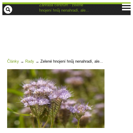
Zahrada centrum - zelené
hnojení hnůj nenahradí, ale...
Články
→
Rady
→
Zelené hnojení hnůj nenahradí, ale...