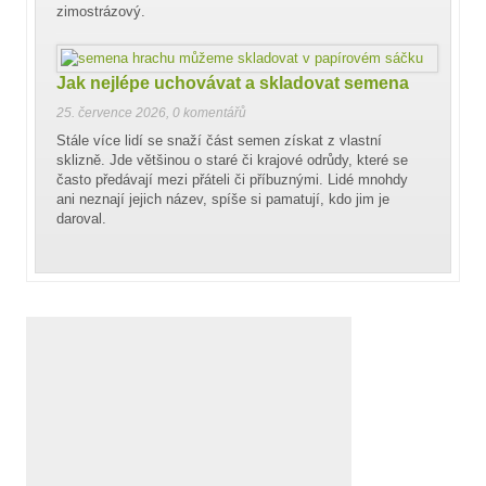
zimostrázový.
Jak nejlépe uchovávat a skladovat semena
25. července 2026
,
0 komentářů
Stále více lidí se snaží část semen získat z vlastní
sklizně. Jde většinou o staré či krajové odrůdy, které se
často předávají mezi přáteli či příbuznými. Lidé mnohdy
ani neznají jejich název, spíše si pamatují, kdo jim je
daroval.