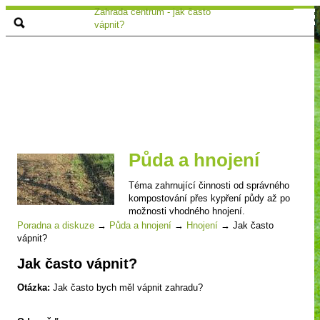
Zahrada centrum - jak často
vápnit?
Půda a hnojení
Téma zahrnující činnosti od správného
kompostování přes kypření půdy až po
možnosti vhodného hnojení.
Poradna a diskuze
→
Půda a hnojení
→
Hnojení
→
Jak často
vápnit?
Jak často vápnit?
Otázka:
Jak často bych měl vápnit zahradu?