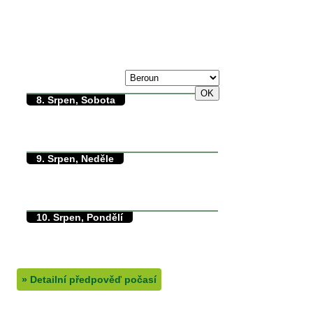
max./min. teplota
7. Srpen, Pátek
30/0°C
8. Srpen, Sobota
30/13°C
max./min. teplota
13.2°C
min. přízemní teplota
0mm
množství srážek
9. Srpen, Neděle
35/12°C
max./min. teplota
12°C
min. přízemní teplota
0mm
množství srážek
10. Srpen, Pondělí
36/16°C
max./min. teplota
16°C
min. přízemní teplota
0mm
množství srážek
»
Detailní předpověď počasí