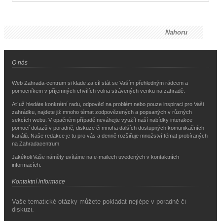
Nahoru
O nás
Web Zahrada-centrum si klade za cíl stát se Vaším přehledným rádcem a
pomocníkem v příjemných chvílích volna strávených venku na zahradě.
Ať už hledáte konkrétní radu, odpověď na problém nebo pouze inspiraci pro Vaši
zahrádku, najdete již mnoho témat zodpovězených a popsaných v různých
sekcích webu. V opačném případě neváhejte využít naší nabídky interakce
pomocí dotazů v poradně, diskuze či mnoha dalších dostupných komunikačních
kanálů. Naše redakce je tu pro vás a denně rozšiřuje množství témat probíraných
na Zahradacentrum.
Jakékoli Vaše náměty uvítáme na e-mailech uvedených v kontaktních
informacích.
Kontaktní informace
Vaše tematické otázky můžete pokládat nejlépe v poradně či
diskuzi.