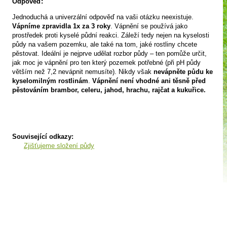
Odpověď:
Jednoduchá a univerzální odpověď na vaši otázku neexistuje.
Vápníme zpravidla 1x za 3 roky
. Vápnění se používá jako
prostředek proti kyselé půdní reakci. Záleží tedy nejen na kyselosti
půdy na vašem pozemku, ale také na tom, jaké rostliny chcete
pěstovat. Ideální je nejprve udělat rozbor půdy – ten pomůže určit,
jak moc je vápnění pro ten který pozemek potřebné (při pH půdy
větším než 7,2 nevápnit nemusíte). Nikdy však
nevápněte půdu ke
kyselomilným rostlinám
.
Vápnění není vhodné ani těsně před
pěstováním brambor, celeru, jahod, hrachu, rajčat a kukuřice.
Související odkazy:
Zjišťujeme složení půdy