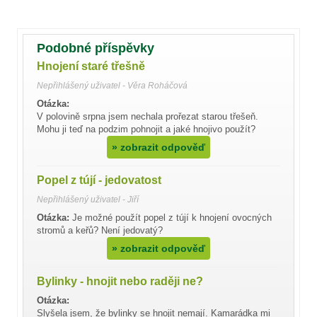
Podobné příspěvky
Hnojení staré třešně
Nepřihlášený uživatel - Věra Roháčová
Otázka:
V polovině srpna jsem nechala prořezat starou třešeň.
Mohu ji teď na podzim pohnojit a jaké hnojivo použít?
»
zobrazit odpověď
Popel z tújí - jedovatost
Nepřihlášený uživatel - Jiří
Otázka:
Je možné použít popel z tújí k hnojení ovocných
stromů a keřů? Není jedovatý?
»
zobrazit odpověď
Bylinky - hnojit nebo raději ne?
Otázka:
Slyšela jsem, že bylinky se hnojit nemají. Kamarádka mi