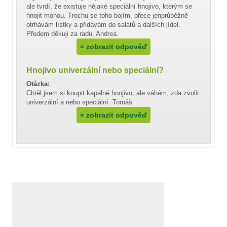
ale tvrdí, že existuje nějaké speciální hnojivo, kterým se
hnojit mohou. Trochu se toho bojím, přece jenprůběžně
otrhávám lístky a přidávám do salátů a dalších jídel.
Předem děkuji za radu, Andrea.
»
zobrazit odpověď
Hnojivo univerzální nebo speciální?
Otázka:
Chtěl jsem si koupit kapalné hnojivo, ale váhám, zda zvolit
univerzální a nebo speciální. Tomáš
»
zobrazit odpověď