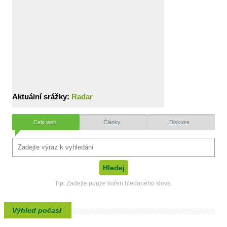
Aktuální srážky:
Radar
Celý web
Články
Diskuze
Tip: Zadejte pouze kořen hledaného slova.
Výhled počasí