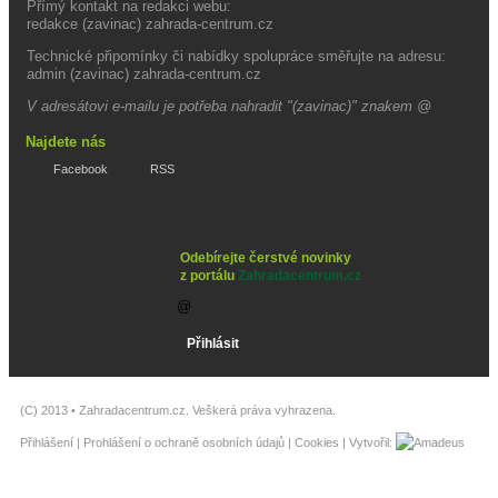
Přímý kontakt na redakci webu:
redakce (zavinac) zahrada-centrum.cz
Technické připomínky či nabídky spolupráce směřujte na adresu:
admin (zavinac) zahrada-centrum.cz
V adresátovi e-mailu je potřeba nahradit "(zavinac)" znakem @
Najdete nás
Facebook
RSS
Odebírejte čerstvé novinky
z portálu
Zahradacentrum.cz
(C) 2013 •
Zahradacentrum.cz
. Veškerá práva vyhrazena.
Přihlášení
|
Prohlášení o ochraně osobních údajů
|
Cookies
| Vytvořil: