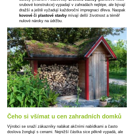
srubové konstrukce) vypadají v zahradách nejlépe, ale bývají
dražší a ještě vyžadují každoroční impregnaci dřeva. Naopak
kovové či plastové stavby
mívají delší životnost a téměř
nulové nároky na údržbu.
Čeho si všímat u cen zahradních domků
Výrobci se snaží zákazníky nalákat akčními nabídkami a často
doslova žonglují s cenami. Nejnižší částka sice pěkně vypadá, ale