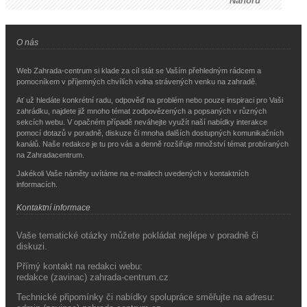
Nahoru
O nás
Web Zahrada-centrum si klade za cíl stát se Vaším přehledným rádcem a
pomocníkem v příjemných chvílích volna strávených venku na zahradě.
Ať už hledáte konkrétní radu, odpověď na problém nebo pouze inspiraci pro Vaši
zahrádku, najdete již mnoho témat zodpovězených a popsaných v různých
sekcích webu. V opačném případě neváhejte využít naší nabídky interakce
pomocí dotazů v poradně, diskuze či mnoha dalších dostupných komunikačních
kanálů. Naše redakce je tu pro vás a denně rozšiřuje množství témat probíraných
na Zahradacentrum.
Jakékoli Vaše náměty uvítáme na e-mailech uvedených v kontaktních
informacích.
Kontaktní informace
Vaše tematické otázky můžete pokládat nejlépe v poradně či
diskuzi.
Přímý kontakt na redakci webu:
redakce (zavinac) zahrada-centrum.cz
Technické připomínky či nabídky spolupráce směřujte na adresu: