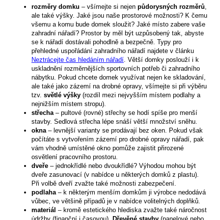
rozměry domku
– všímejte si nejen
půdorysných rozměrů
,
ale také výšky. Jaké jsou naše prostorové možnosti? K čemu
všemu a komu bude domek sloužit? Jaké místo zabere vaše
zahradní nářadí? Prostor by měl být uzpůsobený tak, abyste
se k nářadí dostávali pohodlně a bezpečně. Typy pro
přehledné uspořádání zahradního nářadí najdete v článku
Neztrácejte čas hledáním nářadí
. Větší domky poslouží i k
uskladnění rozměrnějších sportovních potřeb či zahradního
nábytku. Pokud chcete domek využívat nejen ke skladování,
ale také jako zázemí na drobné opravy, všímejte si při výběru
tzv.
světlé výšky
(rozdíl mezi nejvyšším místem podlahy a
nejnižším místem stropu).
střecha
– pultové (rovné) střechy se hodí spíše pro menší
stavby. Sedlová střecha lépe snáší větší množství sněhu.
okna
– levnější varianty se prodávají bez oken. Pokud však
počítáte s vytvořením zázemí pro drobné opravy nářadí, pak
vám vhodně umístěné okno pomůže zajistit přirozené
osvětlení pracovního prostoru.
dveře
– jednokřídlé nebo dvoukřídlé? Výhodou mohou být
dveře zasunovací (v nabídce u některých domků z plastu).
Při volbě dveří zvažte také možnosti zabezpečení.
podlaha
– k některým menším domkům ji výrobce nedodává
vůbec, ve většině případů je v nabídce volitelných doplňků.
materiál
– kromě estetického hlediska zvažte také náročnost
údržby (finanční i časovou).
Dřevěné stavby
(panelové nebo