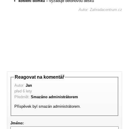
kotvení domků
– vyžaduje betonovou desku
Autor: Zahradacentrum.cz
Reagovat na komentář
Autor:
Jan
před 6 lety
Předmět:
Smazáno administrátorem
Příspěvek byl smazán administrátorem.
Jméno: