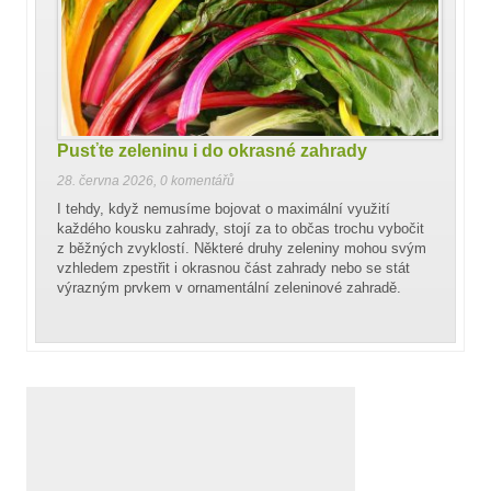
Pusťte zeleninu i do okrasné zahrady
28. června 2026
,
0 komentářů
I tehdy, když nemusíme bojovat o maximální využití
každého kousku zahrady, stojí za to občas trochu vybočit
z běžných zvyklostí. Některé druhy zeleniny mohou svým
vzhledem zpestřit i okrasnou část zahrady nebo se stát
výrazným prvkem v ornamentální zeleninové zahradě.