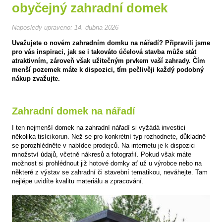
obyčejný zahradní domek
Naposledy upraveno:
14. dubna 2026
Uvažujete o novém zahradním domku na nářadí? Připravili jsme
pro vás inspiraci, jak se i takováto účelová stavba může stát
atraktivním, zároveň však užitečným prvkem vaší zahrady. Čím
menší pozemek máte k dispozici, tím pečlivěji každý podobný
nákup zvažujte.
Zahradní domek na nářadí
I ten nejmenší domek na zahradní nářadí si vyžádá investici
několika tisícikorun. Než se pro konkrétní typ rozhodnete, důkladně
se porozhlédněte v nabídce prodejců. Na internetu je k dispozici
množství údajů, včetně nákresů a fotografií. Pokud však máte
možnost si prohlédnout již hotové domky ať už u výrobce nebo na
některé z výstav se zahradní či stavební tematikou, neváhejte. Tam
nejlépe uvidíte kvalitu materiálu a zpracování.