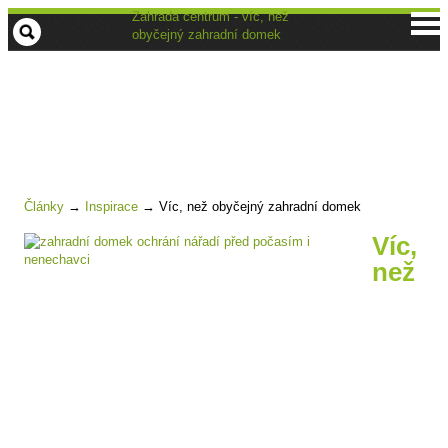
Zahrada centrum - víc, než
obyčejný zahradní domek
Články
→
Inspirace
→
Víc, než obyčejný zahradní domek
Víc,
než