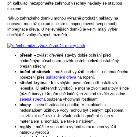
při kalkulaci nezapomeňte zahrnout všechny náklady se stavbou
spojené.
Nákup zahradního domku mohou výrazně prodražit náklady na
dopravu, montáž (pokud ji nejste schopni provést svépomocí),
impregnace dřeva. U nejlevnějších domků je velmi malý výběr
doplňků či volby různých rozměrů.
přesah
– zvlášť dřevěné stavby dobře ochrání před
nadměrným působením povětrnostních vlivů dostatečný
přesah střechy.
boční přístřešek
– možností využití je více – od chráněného
posezení přes
uskladnění dřeva
na topení.
střešní krytina
– k levnějším povrchům patří asfaltová
lepenka. U některých výrobců je možné zvolit asfaltový šindel
(různé barvy). Do přírodně laděných zahrad skvěle zapadne
zelená střecha
osázená vhodnými rostlinami.
okapy
– netvoří základní nabídku. V lokalitách s
nedostatkem užitkové vody mohou být cenným způsobem,
jak získat dešťovku. Je však potřeba počítat nejen s
materiálem a montáží, ale také s nátěrem.
regály
– můžete si na míru vyrobit sami a nebo využít
nabídku výrobců