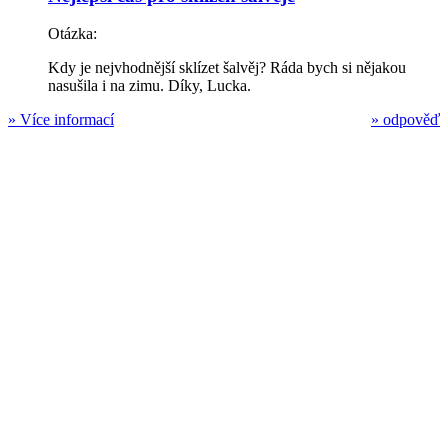
Otázka:
Kdy je nejvhodnější sklízet šalvěj? Ráda bych si nějakou
nasušila i na zimu. Díky, Lucka.
»
Více informací
»
odpověď