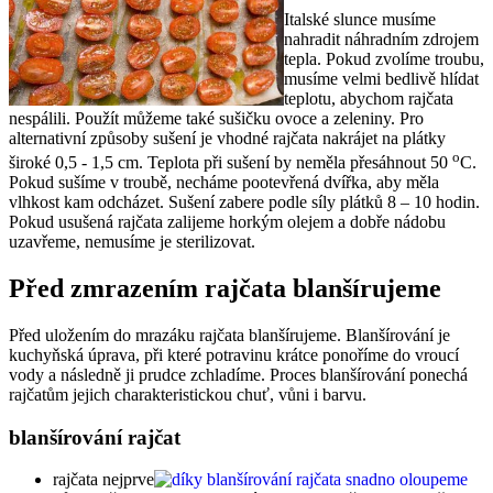
Italské slunce musíme
nahradit náhradním zdrojem
tepla. Pokud zvolíme troubu,
musíme velmi bedlivě hlídat
teplotu, abychom rajčata
nespálili. Použít můžeme také sušičku ovoce a zeleniny. Pro
alternativní způsoby sušení je vhodné rajčata nakrájet na plátky
o
široké 0,5 - 1,5 cm. Teplota při sušení by neměla přesáhnout 50
C.
Pokud sušíme v troubě, necháme pootevřená dvířka, aby měla
vlhkost kam odcházet. Sušení zabere podle síly plátků 8 – 10 hodin.
Pokud usušená rajčata zalijeme horkým olejem a dobře nádobu
uzavřeme, nemusíme je sterilizovat.
Před zmrazením rajčata blanšírujeme
Před uložením do mrazáku rajčata blanšírujeme. Blanšírování je
kuchyňská úprava, při které potravinu krátce ponoříme do vroucí
vody a následně ji prudce zchladíme. Proces blanšírování ponechá
rajčatům jejich charakteristickou chuť, vůni i barvu.
blanšírování rajčat
rajčata nejprve