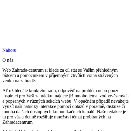
Nahoru
O nás
Web Zahrada-centrum si klade za cíl stát se Vaším přehledným
rádcem a pomocníkem v příjemných chvílích volna strávených
venku na zahradě.
Ať už hledáte konkrétní radu, odpověď na problém nebo pouze
inspiraci pro Vaši zahrádku, najdete již mnoho témat zodpovězených
a popsaných v různých sekcích webu. V opačném případě neváhejte
využít naší nabídky interakce pomocí dotazů v poradně, diskuze či
mnoha dalších dostupných komunikačních kanálů. Naše redakce je
tu pro vás a denně rozšiřuje množství témat probíraných na
Zahradacentrum.