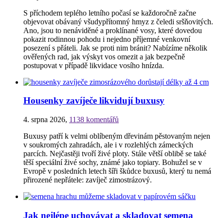
S příchodem teplého letního počasí se každoročně začne
objevovat obávaný všudypřítomný hmyz z čeledi sršňovitých.
Ano, jsou to nenáviděné a proklínané vosy, které dovedou
pokazit rodinnou pohodu i nejedno příjemné venkovní
posezení s přáteli. Jak se proti nim bránit? Nabízíme několik
ověřených rad, jak výskyt vos omezit a jak bezpečně
postupovat v případě likvidace vosího hnízda.
Housenky zavíječe likvidují buxusy
4. srpna 2026
,
1138 komentářů
Buxusy patří k velmi oblíbeným dřevinám pěstovaným nejen
v soukromých zahradách, ale i v rozlehlých zámeckých
parcích. Nejčastěji tvoří živé ploty. Stále větší oblibě se také
těší speciální živé sochy, známé jako topiary. Bohužel se v
Evropě v posledních letech šíři škůdce buxusů, který tu nemá
přirozené nepřátele: zavíječ zimostrázový.
Jak nejlépe uchovávat a skladovat semena