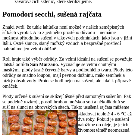
zavařovacích sklenic, které sterilizujeme.
Pomodori secchi, sušená rajčata
Znalci tvrdí, že tuhle lahůdku není možné v našich zeměpisných
šířkách vyrobit. A to z jediného prostého důvodu – nemáme
možnost přírodního sušení v takových podmínkách, jako jsou v jižní
Itálii. Ostré slunce, slaný mořský vzduch a bezprašné prostředí
nahradíme jen velmi obtížně.
Roli hraje také výběr odrůdy. Za velmi ideální na sušení se považuje
italská odrůda
San Marzano
. Vyznačuje se velmi chutnými
masitými plody jasně červené barvy a podlouhlého tvaru. Plody této
odrůdy se snadno loupou, mají pevnou dužninu, málo semínek a
nízký obsah vody. Proto se hodí nejen na sušení, ale také k přípravě
omáček.
Plody určené k sušení se sklízejí těsně před samotným sušením. Pak
se podélně rozkrojí, posolí hrubou mořskou solí a několik dnů se
suší na slunci na obrovských sítech. Takto usušená rajčata
můžeme
o
skladovat teplotě 4 - 6
C až
dva roky. Pokud je usušení
naložíme do oleje, je jejich
životnost téměř neomezená.