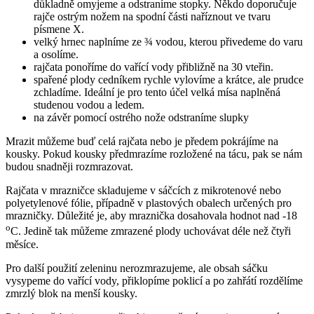
důkladně omyjeme a odstraníme stopky. Někdo doporučuje
rajče ostrým nožem na spodní části naříznout ve tvaru
písmene X.
velký hrnec naplníme ze ¾ vodou, kterou přivedeme do varu
a osolíme.
rajčata ponoříme do vařící vody přibližně na 30 vteřin.
spařené plody cedníkem rychle vylovíme a krátce, ale prudce
zchladíme. Ideální je pro tento účel velká mísa naplněná
studenou vodou a ledem.
na závěr pomocí ostrého nože odstraníme slupky
Mrazit můžeme buď celá rajčata nebo je předem pokrájíme na
kousky. Pokud kousky předmrazíme rozložené na tácu, pak se nám
budou snadněji rozmrazovat.
Rajčata v mrazničce skladujeme v sáčcích z mikrotenové nebo
polyetylenové fólie, případně v plastových obalech určených pro
mrazničky. Důležité je, aby mraznička dosahovala hodnot nad -18
o
C. Jedině tak můžeme zmrazené plody uchovávat déle než čtyři
měsíce.
Pro další použití zeleninu nerozmrazujeme, ale obsah sáčku
vysypeme do vařící vody, přiklopíme poklicí a po zahřátí rozdělíme
zmrzlý blok na menší kousky.