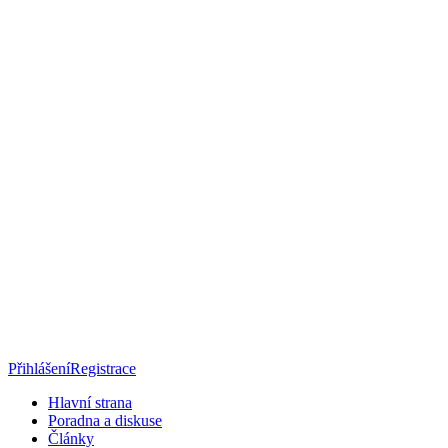
Přihlášení
Registrace
Hlavní strana
Poradna a diskuse
Články