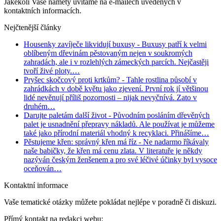
Jakékoli Vaše náměty uvítáme na e-mailech uvedených v
kontaktních informacích.
Nejčtenější články
Housenky zavíječe likvidují buxusy
- Buxusy patří k velmi
oblíbeným dřevinám pěstovaným nejen v soukromých
zahradách, ale i v rozlehlých zámeckých parcích. Nejčastěji
tvoří živé ploty.…
Pryšec skočcový proti krtkům?
- Tahle rostlina působí v
zahrádkách v době květu jako zjevení. První rok jí většinou
lidé nevěnují příliš pozornosti – nijak nevyčnívá. Zato v
druhém…
Darujte paletám další život
- Původním posláním dřevěných
palet je usnadnění přepravy nákladů. Ale používat je můžeme
také jako přírodní materiál vhodný k recyklaci. Přinášíme…
Pěstujeme křen: správný křen má říz
- Ne nadarmo říkávaly
naše babičky, že křen má cenu zlata. V literatuře je někdy
nazýván českým ženšenem a pro své léčivé účinky byl vysoce
oceňován…
Kontaktní informace
Vaše tematické otázky můžete pokládat nejlépe v poradně či diskuzi.
Přímý kontakt na redakci webu: