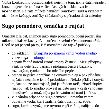
Volba konkrétního postupu záleží nejen na tom, jak rajčata nejraději
konzumujete, ale také na vašich časových a skladovacích
možnostech. Rajčata můžete nakládat, kandovat, sušit a vyrábět z
nich různé kečupy, omáčky či čalamády s přísadou další zeleniny.
Sugo pomodoro, omáčka z rajčat
Omáčku z rajčat, známou jako sugo pomodoro, ocení především
milovníci italské kuchyně. Je určena k velmi všestrannému užití.
Hodí se při pečení pizzy, k těstovinám i do rajské polévky.
do základní
verze suga
nepatří žádné koření kromě trochy česneku. Mezi předpisy
však najdete řadu variací s přidáním čerstvé bazalky,
rozmarýnu, tymiánu nebo mletého pepře.
česnek nejdříve opražíme na olivovém oleji a pak přidáme
rajčata a necháme jemně probublávat. Někdo přidává omytá
rajčata pouze rozkrojená, jiní je předem raději zbaví slupky
(návod, jak to snadno provést najdete níže v části věnované
blanšírování a mražení) a pasírováním odstraní jadérka.
v ideálním případě se sugo nemíchá. Pomalým varem
odpaříme vodu, které zralá rajčata obsahují až 90%.
sugo, které nevyužijeme rovnou v při vaření, nalijeme do