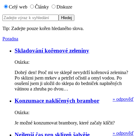
Celý web
Články
Diskuze
Tip: Zadejte pouze kořen hledaného slova.
Poradna
Skladování kořenové zeleniny
Otázka:
Dobrý den! Proč mi ve sklepě nevydrží kořenová zelenina?
Po sklizni jsem mrkev a petržel očistil a omyl vodou. Po
osušení jsem ji uložil do sklepa do bedniček naplněných
vátinou a zhruba po dvou…
»
odpověď
Konzumace naklíčených brambor
Otázka:
Je možné konzumovat brambory, které začaly klíčit?
»
odpověď
Nejlepší čas pro sklizeň šalvěje