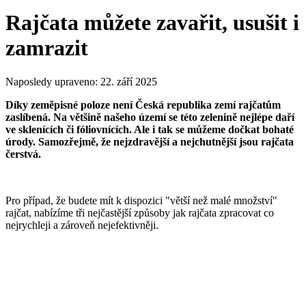
Rajčata můžete zavařit, usušit i
zamrazit
Naposledy upraveno:
22. září 2025
Díky zeměpisné poloze není Česká republika zemí rajčatům
zaslíbená. Na většině našeho území se této zelenině nejlépe daří
ve sklenících či fóliovnících. Ale i tak se můžeme dočkat bohaté
úrody. Samozřejmě, že nejzdravější a nejchutnější jsou rajčata
čerstvá.
Pro případ, že budete mít k dispozici "větší než malé množství"
rajčat, nabízíme tři nejčastější způsoby jak rajčata zpracovat co
nejrychleji a zároveň nejefektivněji.