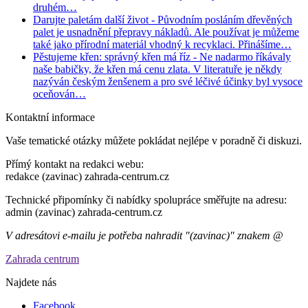
druhém…
Darujte paletám další život
- Původním posláním dřevěných
palet je usnadnění přepravy nákladů. Ale používat je můžeme
také jako přírodní materiál vhodný k recyklaci. Přinášíme…
Pěstujeme křen: správný křen má říz
- Ne nadarmo říkávaly
naše babičky, že křen má cenu zlata. V literatuře je někdy
nazýván českým ženšenem a pro své léčivé účinky byl vysoce
oceňován…
Kontaktní informace
Vaše tematické otázky můžete pokládat nejlépe v poradně či diskuzi.
Přímý kontakt na redakci webu:
redakce (zavinac) zahrada-centrum.cz
Technické připomínky či nabídky spolupráce směřujte na adresu:
admin (zavinac) zahrada-centrum.cz
V adresátovi e-mailu je potřeba nahradit "(zavinac)" znakem @
Zahrada centrum
Najdete nás
Facebook