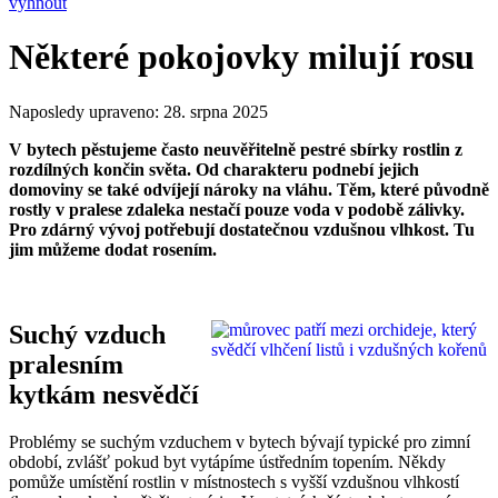
Některé pokojovky milují rosu
Naposledy upraveno:
28. srpna 2025
V bytech pěstujeme často neuvěřitelně pestré sbírky rostlin z
rozdílných končin světa. Od charakteru podnebí jejich
domoviny se také odvíjejí nároky na vláhu. Těm, které původně
rostly v pralese zdaleka nestačí pouze voda v podobě zálivky.
Pro zdárný vývoj potřebují dostatečnou vzdušnou vlhkost. Tu
jim můžeme dodat rosením.
Suchý vzduch
pralesním
kytkám nesvědčí
Problémy se suchým vzduchem v bytech bývají typické pro zimní
období, zvlášť pokud byt vytápíme ústředním topením. Někdy
pomůže umístění rostlin v místnostech s vyšší vzdušnou vlhkostí