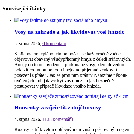
Související články
Vosy na zahradě a jak likvidovat vosí hnízdo
5. srpna 2026
,
0 komentářů
S příchodem teplého letního počasí se každoročně začne
objevovat obávaný všudypřítomný hmyz z čeledi sršňovitých.
Ano, jsou to nenáviděné a proklínané vosy, které dovedou
pokazit rodinnou pohodu i nejedno příjemné venkovní
posezení s přáteli. Jak se proti nim bránit? Nabízíme několik
ověřených rad, jak výskyt vos omezit a jak bezpečně
postupovat v případě likvidace vosího hnízda.
Housenky zavíječe likvidují buxusy
4. srpna 2026
,
1138 komentářů
Buxusy patří k velmi oblíbeným dřevinám pěstovaným nejen