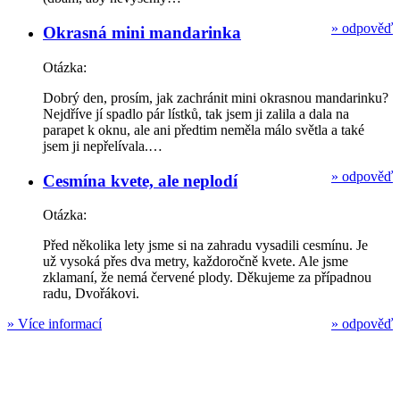
»
odpověď
Okrasná mini mandarinka
Otázka:
Dobrý den, prosím, jak zachránit mini okrasnou mandarinku?
Nejdříve jí spadlo pár lístků, tak jsem ji zalila a dala na
parapet k oknu, ale ani předtim neměla málo světla a také
jsem ji nepřelívala.…
»
odpověď
Cesmína kvete, ale neplodí
Otázka:
Před několika lety jsme si na zahradu vysadili cesmínu. Je
už vysoká přes dva metry, každoročně kvete. Ale jsme
zklamaní, že nemá červené plody. Děkujeme za případnou
radu, Dvořákovi.
»
Více informací
»
odpověď