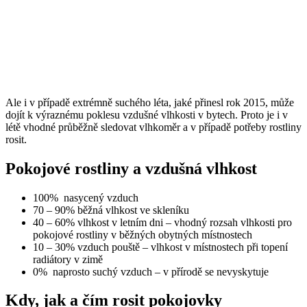
Ale i v případě extrémně suchého léta, jaké přinesl rok 2015, může
dojít k výraznému poklesu vzdušné vlhkosti v bytech. Proto je i v
létě vhodné průběžně sledovat vlhkoměr a v případě potřeby rostliny
rosit.
Pokojové rostliny a vzdušná vlhkost
100% nasycený vzduch
70 – 90% běžná vlhkost ve skleníku
40 – 60% vlhkost v letním dni – vhodný rozsah vlhkosti pro
pokojové rostliny v běžných obytných místnostech
10 – 30% vzduch pouště – vlhkost v místnostech při topení
radiátory v zimě
0% naprosto suchý vzduch – v přírodě se nevyskytuje
Kdy, jak a čím rosit pokojovky