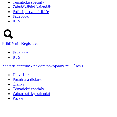
Tématické speciály
Zahrádkářský kalendář
Počasí pro zahrádkáře
Facebook
RSS
Přihlášení
|
Registrace
Facebook
RSS
Zahrada centrum - některé pokojovky milují rosu
Hlavní strana
Poradna a diskuse
Články
Tématické speciály
Zahrádkářský kalendář
Počasí