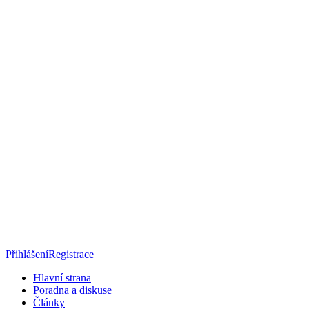
Přihlášení
Registrace
Hlavní strana
Poradna a diskuse
Články