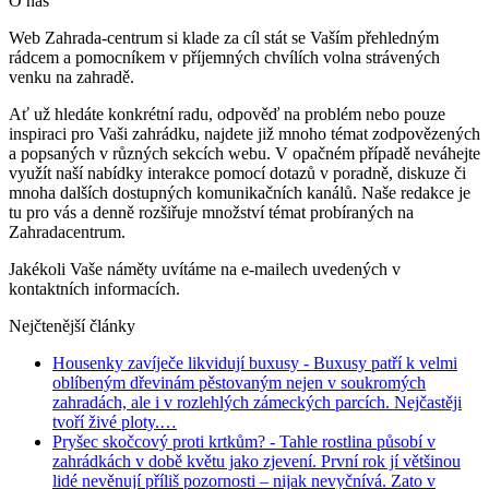
O nás
Web Zahrada-centrum si klade za cíl stát se Vaším přehledným
rádcem a pomocníkem v příjemných chvílích volna strávených
venku na zahradě.
Ať už hledáte konkrétní radu, odpověď na problém nebo pouze
inspiraci pro Vaši zahrádku, najdete již mnoho témat zodpovězených
a popsaných v různých sekcích webu. V opačném případě neváhejte
využít naší nabídky interakce pomocí dotazů v poradně, diskuze či
mnoha dalších dostupných komunikačních kanálů. Naše redakce je
tu pro vás a denně rozšiřuje množství témat probíraných na
Zahradacentrum.
Jakékoli Vaše náměty uvítáme na e-mailech uvedených v
kontaktních informacích.
Nejčtenější články
Housenky zavíječe likvidují buxusy
- Buxusy patří k velmi
oblíbeným dřevinám pěstovaným nejen v soukromých
zahradách, ale i v rozlehlých zámeckých parcích. Nejčastěji
tvoří živé ploty.…
Pryšec skočcový proti krtkům?
- Tahle rostlina působí v
zahrádkách v době květu jako zjevení. První rok jí většinou
lidé nevěnují příliš pozornosti – nijak nevyčnívá. Zato v