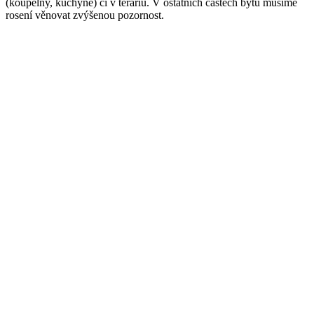
(koupelny, kuchyně) či v teráriu. V ostatních částech bytu musíme
rosení věnovat zvýšenou pozornost.