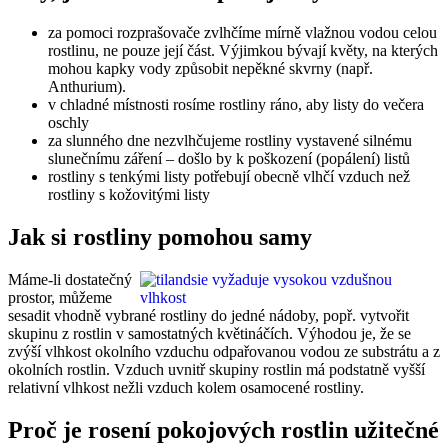
za pomoci rozprašovače zvlhčíme mírně vlažnou vodou celou
rostlinu, ne pouze její část. Výjimkou bývají květy, na kterých
mohou kapky vody způsobit nepěkné skvrny (např.
Anthurium).
v chladné místnosti rosíme rostliny ráno, aby listy do večera
oschly
za slunného dne nezvlhčujeme rostliny vystavené silnému
slunečnímu záření – došlo by k poškození (popálení) listů
rostliny s tenkými listy potřebují obecně vlhčí vzduch než
rostliny s kožovitými listy
Jak si rostliny pomohou samy
Máme-li dostatečný
prostor, můžeme
sesadit vhodně vybrané rostliny do jedné nádoby, popř. vytvořit
skupinu z rostlin v samostatných květináčích. Výhodou je, že se
zvýší vlhkost okolního vzduchu odpařovanou vodou ze substrátu a z
okolních rostlin. Vzduch uvnitř skupiny rostlin má podstatně vyšší
relativní vlhkost nežli vzduch kolem osamocené rostliny.
Proč je rosení pokojových rostlin užitečné