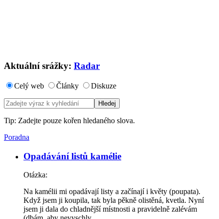
Aktuální srážky:
Radar
Celý web
Články
Diskuze
Tip: Zadejte pouze kořen hledaného slova.
Poradna
Opadávání listů kamélie
Otázka:
Na kamélii mi opadávají listy a začínají i květy (poupata).
Když jsem ji koupila, tak byla pěkně olistěná, kvetla. Nyní
jsem ji dala do chladnější místnosti a pravidelně zalévám
(dbám, aby nevyschly…