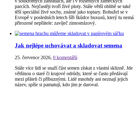
v soukromých zahradách, ale i v rozlehlých zámeckých
parcích. Nejčastěji tvoří živé ploty. Stále větší oblibě se také
těší speciální živé sochy, známé jako topiary. Bohužel se v
Evropě v posledních letech šíři škůdce buxusů, který tu nemá
přirozené nepřátele: zavíječ zimostrázový.
Jak nejlépe uchovávat a skladovat semena
25. července 2026
,
0 komentářů
Stále více lidí se snaží část semen získat z vlastní sklizně. Jde
většinou o staré či krajové odrůdy, které se často předávají
mezi přáteli či příbuznými. Lidé mnohdy ani neznají jejich
název, spíše si pamatují, kdo jim je daroval.