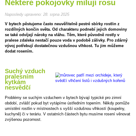
Některé pokojovky milují rosu
Naposledy upraveno:
28. srpna 2025
V bytech pěstujeme často neuvěřitelně pestré sbírky rostlin z
rozdílných končin světa. Od charakteru podnebí jejich domoviny
se také odvíjejí nároky na vláhu. Těm, které původně rostly v
pralese zdaleka nestačí pouze voda v podobě zálivky. Pro zdárný
vývoj potřebují dostatečnou vzdušnou vlhkost. Tu jim můžeme
dodat rosením.
Suchý vzduch
pralesním
kytkám
nesvědčí
Problémy se suchým vzduchem v bytech bývají typické pro zimní
období, zvlášť pokud byt vytápíme ústředním topením. Někdy pomůže
umístění rostlin v místnostech s vyšší vzdušnou vlhkostí (koupelny,
kuchyně) či v teráriu. V ostatních částech bytu musíme rosení věnovat
zvýšenou pozornost.