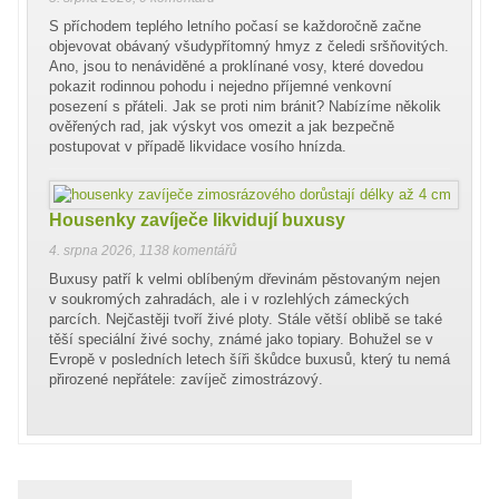
S příchodem teplého letního počasí se každoročně začne
objevovat obávaný všudypřítomný hmyz z čeledi sršňovitých.
Ano, jsou to nenáviděné a proklínané vosy, které dovedou
pokazit rodinnou pohodu i nejedno příjemné venkovní
posezení s přáteli. Jak se proti nim bránit? Nabízíme několik
ověřených rad, jak výskyt vos omezit a jak bezpečně
postupovat v případě likvidace vosího hnízda.
Housenky zavíječe likvidují buxusy
4. srpna 2026
,
1138 komentářů
Buxusy patří k velmi oblíbeným dřevinám pěstovaným nejen
v soukromých zahradách, ale i v rozlehlých zámeckých
parcích. Nejčastěji tvoří živé ploty. Stále větší oblibě se také
těší speciální živé sochy, známé jako topiary. Bohužel se v
Evropě v posledních letech šíři škůdce buxusů, který tu nemá
přirozené nepřátele: zavíječ zimostrázový.