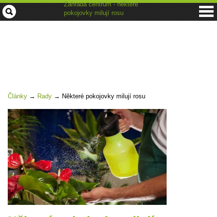
Zahrada centrum - některé
pokojovky milují rosu
Články
→
Rady
→
Některé pokojovky milují rosu