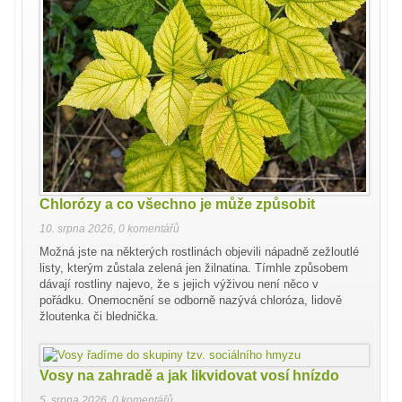
Chlorózy a co všechno je může způsobit
10. srpna 2026
,
0 komentářů
Možná jste na některých rostlinách objevili nápadně zežloutlé
listy, kterým zůstala zelená jen žilnatina. Tímhle způsobem
dávají rostliny najevo, že s jejich výživou není něco v
pořádku. Onemocnění se odborně nazývá chloróza, lidově
žloutenka či blednička.
Vosy na zahradě a jak likvidovat vosí hnízdo
5. srpna 2026
,
0 komentářů