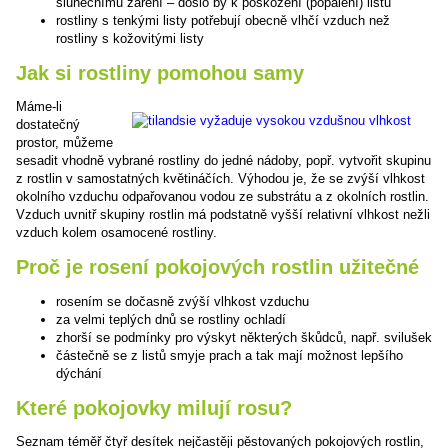
slunečnímu záření – došlo by k poškození (popálení) listů
rostliny s tenkými listy potřebují obecně vlhčí vzduch než
rostliny s kožovitými listy
Jak si rostliny pomohou samy
Máme-li
dostatečný
prostor, můžeme
sesadit vhodně vybrané rostliny do jedné nádoby, popř. vytvořit skupinu
z rostlin v samostatných květináčích. Výhodou je, že se zvýší vlhkost
okolního vzduchu odpařovanou vodou ze substrátu a z okolních rostlin.
Vzduch uvnitř skupiny rostlin má podstatně vyšší relativní vlhkost nežli
vzduch kolem osamocené rostliny.
Proč je rosení pokojových rostlin užitečné
rosením se dočasně zvýší vlhkost vzduchu
za velmi teplých dnů se rostliny ochladí
zhorší se podmínky pro výskyt některých škůdců, např. svilušek
částečně se z listů smyje prach a tak mají možnost lepšího
dýchání
Které pokojovky milují rosu?
Seznam téměř čtyř desítek nejčastěji pěstovaných pokojových rostlin,