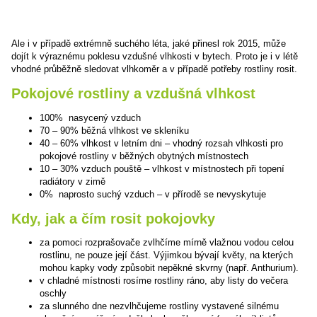
Ale i v případě extrémně suchého léta, jaké přinesl rok 2015, může
dojít k výraznému poklesu vzdušné vlhkosti v bytech. Proto je i v létě
vhodné průběžně sledovat vlhkoměr a v případě potřeby rostliny rosit.
Pokojové rostliny a vzdušná vlhkost
100% nasycený vzduch
70 – 90% běžná vlhkost ve skleníku
40 – 60% vlhkost v letním dni – vhodný rozsah vlhkosti pro
pokojové rostliny v běžných obytných místnostech
10 – 30% vzduch pouště – vlhkost v místnostech při topení
radiátory v zimě
0% naprosto suchý vzduch – v přírodě se nevyskytuje
Kdy, jak a čím rosit pokojovky
za pomoci rozprašovače zvlhčíme mírně vlažnou vodou celou
rostlinu, ne pouze její část. Výjimkou bývají květy, na kterých
mohou kapky vody způsobit nepěkné skvrny (např. Anthurium).
v chladné místnosti rosíme rostliny ráno, aby listy do večera
oschly
za slunného dne nezvlhčujeme rostliny vystavené silnému