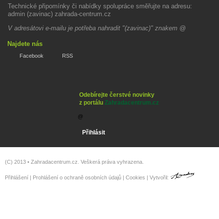
Technické připomínky či nabídky spolupráce směřujte na adresu:
admin (zavinac) zahrada-centrum.cz
V adresátovi e-mailu je potřeba nahradit "(zavinac)" znakem @
Najdete nás
Facebook
RSS
Odebírejte čerstvé novinky
z portálu
Zahradacentrum.cz
(C) 2013 •
Zahradacentrum.cz
. Veškerá práva vyhrazena.
Přihlášení
|
Prohlášení o ochraně osobních údajů
|
Cookies
| Vytvořil: