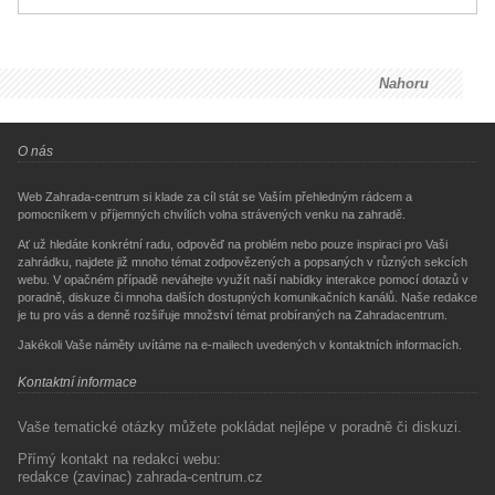
Nahoru
O nás
Web Zahrada-centrum si klade za cíl stát se Vaším přehledným rádcem a
pomocníkem v příjemných chvílích volna strávených venku na zahradě.
Ať už hledáte konkrétní radu, odpověď na problém nebo pouze inspiraci pro Vaši
zahrádku, najdete již mnoho témat zodpovězených a popsaných v různých sekcích
webu. V opačném případě neváhejte využít naší nabídky interakce pomocí dotazů v
poradně, diskuze či mnoha dalších dostupných komunikačních kanálů. Naše redakce
je tu pro vás a denně rozšiřuje množství témat probíraných na Zahradacentrum.
Jakékoli Vaše náměty uvítáme na e-mailech uvedených v kontaktních informacích.
Kontaktní informace
Vaše tematické otázky můžete pokládat nejlépe v poradně či diskuzi.
Přímý kontakt na redakci webu:
redakce (zavinac) zahrada-centrum.cz